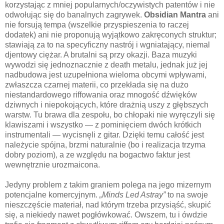
korzystając z mniej popularnych/oczywistych patentów i nie
odwołując się do banalnych zagrywek.
Obsidian Mantra
ani
nie forsują tempa (wszelkie przyspieszenia to raczej
dodatek) ani nie proponują wyjątkowo zakręconych struktur;
stawiają za to na specyficzny nastrój i wgniatający, niemal
djentowy ciężar. A brutalni są przy okazji. Baza muzyki
wywodzi się jednoznacznie z death metalu, jednak już jej
nadbudowa jest uzupełniona wieloma obcymi wpływami,
zwłaszcza czarnej materii, co przekłada się na dużo
niestandardowego riffowania oraz mnogość dźwięków
dziwnych i niepokojących, które drażnią uszy z głębszych
warstw. Tu brawa dla zespołu, bo chłopaki nie wyręczyli się
klawiszami i wszystko — z pominięciem dwóch krótkich
instrumentali — wycisnęli z gitar. Dzięki temu całość jest
należycie spójna, brzmi naturalnie (bo i realizacja trzyma
dobry poziom), a ze względu na bogactwo faktur jest
wewnętrznie urozmaicona.
Jedyny problem z takim graniem polega na jego mizernym
potencjalne komercyjnym.
„Minds Led Astray”
to na swoje
nieszczęście materiał, nad którym trzeba przysiąść, skupić
się, a niekiedy nawet pogłówkować. Owszem, tu i ówdzie