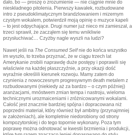
dało, bo — proszę o zrozumienie — nie ciągnie mnie do
nieskładnego pitolenia. Pierwszy kawałek, rozbudowane
intro z pseudoklimatycznym brandzlowaniem i mizernym
czystym wokalem, potwierdził moją opinię o muzyce kapeli
– to jest odpychające. Drugi numer już nieco mi zamieszał, a
trzeci sprawił, że zacząłem się temu wnikliwie
przysłuchiwać… Czyżby nagle wyszli na ludzi?
Nawet jeśli na
The Consumed Self
nie do końca wszystko
im wyszło, to trzeba przyznać, że w ciągu trzech lat
Amerykanie zrobili naprawdę duże postępy i poprawili się
właściwie na każdej płaszczyźnie, a przy okazji dość
wyraźnie określili kierunek rozwoju. Mamy zatem do
czynienia z nowoczesnym progresywnym death metalem z
rozbudowanymi (niekiedy aż za bardzo – o czym później)
aranżacjami, mnóstwem zmian tempa i nastroju, wieloma
technicznymi urozmaiceniami i zróżnicowanymi wokalami.
Całość jest znacznie bardziej spójna i dopracowana niż
poprzedni materiał, który również był ambitny (przynajmniej
w założeniach), ale kompletnie niedorobiony od strony
kompozytorskiej i do tego topornie wykonany. Poza tym
poprawę można odnotować w kwestii brzmienia i produkcji,
które tym razem znacząco lepiej dopasowano do stylu