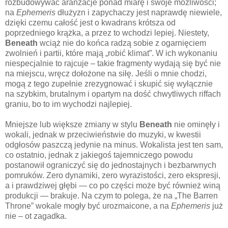
rozbudowywać aranżacje ponad miarę i swoje możliwości;
na
Ephemeris
dłużyzn i zapychaczy jest naprawdę niewiele,
dzięki czemu całość jest o kwadrans krótsza od
poprzedniego krążka, a przez to wchodzi lepiej. Niestety,
Beneath
wciąż nie do końca radzą sobie z ogarnięciem
zwolnień i partii, które mają „robić klimat”. W ich wykonaniu
niespecjalnie to rajcuje – takie fragmenty wydają się być nie
na miejscu, wręcz dołożone na siłę. Jeśli o mnie chodzi,
mogą z tego zupełnie zrezygnować i skupić się wyłącznie
na szybkim, brutalnym i opartym na dość chwytliwych riffach
graniu, bo to im wychodzi najlepiej.
Mniejsze lub większe zmiany w stylu
Beneath
nie ominęły i
wokali, jednak w przeciwieństwie do muzyki, w kwestii
odgłosów paszczą jedynie na minus. Wokalista jest ten sam,
co ostatnio, jednak z jakiegoś tajemniczego powodu
postanowił ograniczyć się do jednostajnych i bezbarwnych
pomruków. Zero dynamiki, zero wyrazistości, zero ekspresji,
a i prawdziwej głębi — co po części może być również winą
produkcji — brakuje. Na czym to polega, że na „The Barren
Throne” wokale mogły być urozmaicone, a na
Ephemeris
już
nie – ot zagadka.