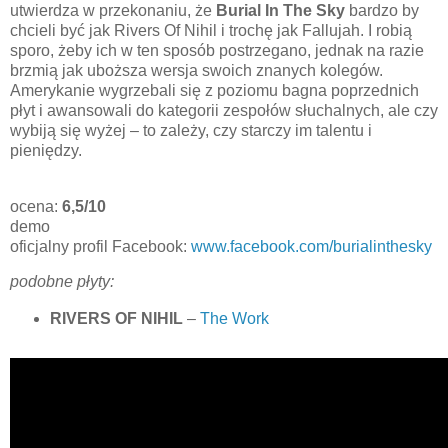
utwierdza w przekonaniu, że
Burial In The Sky
bardzo by
chcieli być jak Rivers Of Nihil i trochę jak Fallujah. I robią
sporo, żeby ich w ten sposób postrzegano, jednak na razie
brzmią jak uboższa wersja swoich znanych kolegów.
Amerykanie wygrzebali się z poziomu bagna poprzednich
płyt i awansowali do kategorii zespołów słuchalnych, ale czy
wybiją się wyżej – to zależy, czy starczy im talentu i
pieniędzy.
ocena:
6,5/10
demo
oficjalny profil Facebook:
www.facebook.com/burialinthesky
podobne płyty:
RIVERS OF NIHIL
–
The Work