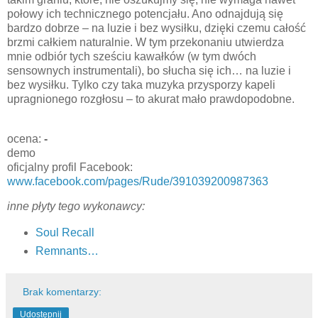
połowy ich technicznego potencjału. Ano odnajdują się
bardzo dobrze – na luzie i bez wysiłku, dzięki czemu całość
brzmi całkiem naturalnie. W tym przekonaniu utwierdza
mnie odbiór tych sześciu kawałków (w tym dwóch
sensownych instrumentali), bo słucha się ich… na luzie i
bez wysiłku. Tylko czy taka muzyka przysporzy kapeli
upragnionego rozgłosu – to akurat mało prawdopodobne.
ocena:
-
demo
oficjalny profil Facebook:
www.facebook.com/pages/Rude/391039200987363
inne płyty tego wykonawcy:
Soul Recall
Remnants…
Brak komentarzy:
Udostępnij