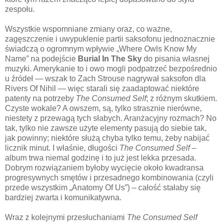
zespołu.
Wszystkie wspomniane zmiany oraz, co ważne,
zagęszczenie i uwypuklenie partii saksofonu jednoznacznie
świadczą o ogromnym wpływie „Where Owls Know My
Name” na podejście
Burial In The Sky
do pisania własnej
muzyki. Amerykanie to i owo mogli podpatrzeć bezpośrednio
u źródeł — wszak to Zach Strouse nagrywał saksofon dla
Rivers Of Nihil — więc starali się zaadaptować niektóre
patenty na potrzeby
The Consumed Self
; z różnym skutkiem.
Czyste wokale? A owszem, są, tylko strasznie nierówne,
niestety z przewagą tych słabych. Aranżacyjny rozmach? No
tak, tylko nie zawsze użyte elementy pasują do siebie tak,
jak powinny; niektóre służą chyba tylko temu, żeby nabijać
licznik minut. I właśnie, długości
The Consumed Self
–
album trwa niemal godzinę i to już jest lekka przesada.
Dobrym rozwiązaniem byłoby wycięcie około kwadransa
progresywnych smętów i przesadnego kombinowania (czyli
przede wszystkim „Anatomy Of Us”) – całość stałaby się
bardziej zwarta i komunikatywna.
Wraz z kolejnymi przesłuchaniami
The Consumed Self