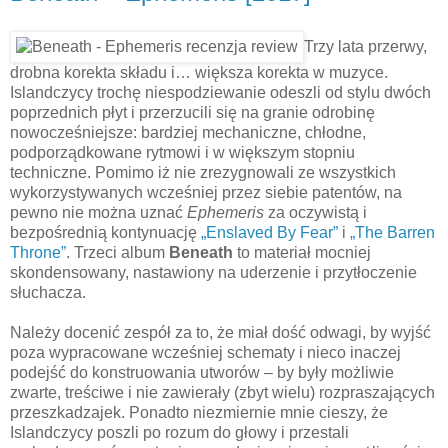
Trzy lata przerwy,
drobna korekta składu i… większa korekta w muzyce.
Islandczycy trochę niespodziewanie odeszli od stylu dwóch
poprzednich płyt i przerzucili się na granie odrobinę
nowocześniejsze: bardziej mechaniczne, chłodne,
podporządkowane rytmowi i w większym stopniu
techniczne. Pomimo iż nie zrezygnowali ze wszystkich
wykorzystywanych wcześniej przez siebie patentów, na
pewno nie można uznać
Ephemeris
za oczywistą i
bezpośrednią kontynuację
„Enslaved By Fear”
i
„The Barren
Throne”
. Trzeci album
Beneath
to materiał mocniej
skondensowany, nastawiony na uderzenie i przytłoczenie
słuchacza.
Należy docenić zespół za to, że miał dość odwagi, by wyjść
poza wypracowane wcześniej schematy i nieco inaczej
podejść do konstruowania utworów – by były możliwie
zwarte, treściwe i nie zawierały (zbyt wielu) rozpraszających
przeszkadzajek. Ponadto niezmiernie mnie cieszy, że
Islandczycy poszli po rozum do głowy i przestali