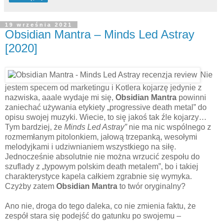
19 września 2021
Obsidian Mantra – Minds Led Astray
[2020]
Nie
jestem specem od marketingu i Kotlera kojarzę jedynie z
nazwiska, aaale wydaje mi się,
Obsidian Mantra
powinni
zaniechać używania etykiety „progressive death metal” do
opisu swojej muzyki. Wiecie, to się jakoś tak źle kojarzy…
Tym bardziej, że
Minds Led Astray”
nie ma nic wspólnego z
rozmemłanym pitolonkiem, jałową trzepanką, wesołymi
melodyjkami i udziwnianiem wszystkiego na siłę.
Jednocześnie absolutnie nie można wrzucić zespołu do
szuflady z „typowym polskim death metalem”, bo i takiej
charakterystyce kapela całkiem zgrabnie się wymyka.
Czyżby zatem
Obsidian Mantra
to twór oryginalny?
Ano nie, droga do tego daleka, co nie zmienia faktu, że
zespół stara się podejść do gatunku po swojemu –