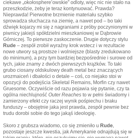
ciekawe „okołosphere’owskie” odloty, więc nic nie stało na
przeszkodzie, żeby je teraz kontynuować. Prawda?
Nieprawda! Pierwotne brzmienie materiału szybko
sprowadza słuchacza na ziemię, a nawet pod – bo taki
dźwięk kojarzy mi się z nagraniami z próby poczynionymi w
piwnicy jakiejś spółdzielni mieszkaniowej w Dąbrowie
Górniczej. To pierwsze zaskoczenie. Drugie dotyczy stylu
Rude
– zespół zrobił wyraźny krok wstecz i w rezultacie
nowe utwory są prostsze i wolniejsze (blasty zredukowano
do minimum), a przy tym bardziej bezpośrednie i surowe od
tych, jakie znamy z dwóch pierwszych krążków. To taki
grubo ciosany oldskulowy death metal bez znaczących
urozmaiceń i dbałości o detale – coś, co niejako stoi w
opozycji do podejścia Skeletal Remains, Morfin czy nawet
Gruesome. Oczywiście od razu pojawia się pytanie, czy ta
ogólna niechlujność
Outer Reaches
to w pełni świadomy i
zamierzony efekt czy raczej wynik pośpiechu i braku
funduszy – obojętnie jaka jest prawda, zespół pewnie bez
trudu dorobi sobie do tego jakąś ideologię.
Skoro z grubsza wiadomo, co się zmieniło u
Rude
,
pozostaje jeszcze kwestia, jak Amerykanie odnajdują się w
takim graniu, które, nie oszukujmy się, nie wymaga nawet