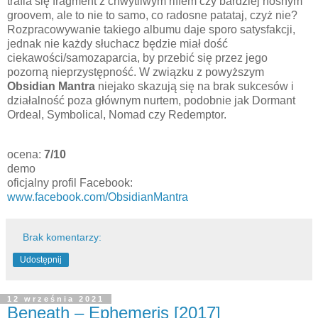
trafia się fragment z chwytliwym riffem czy bardziej nośnym
groovem, ale to nie to samo, co radosne patataj, czyż nie?
Rozpracowywanie takiego albumu daje sporo satysfakcji,
jednak nie każdy słuchacz będzie miał dość
ciekawości/samozaparcia, by przebić się przez jego
pozorną nieprzystępność. W związku z powyższym
Obsidian Mantra
niejako skazują się na brak sukcesów i
działalność poza głównym nurtem, podobnie jak Dormant
Ordeal, Symbolical, Nomad czy Redemptor.
ocena:
7/10
demo
oficjalny profil Facebook:
www.facebook.com/ObsidianMantra
Brak komentarzy:
Udostępnij
12 września 2021
Beneath – Ephemeris [2017]