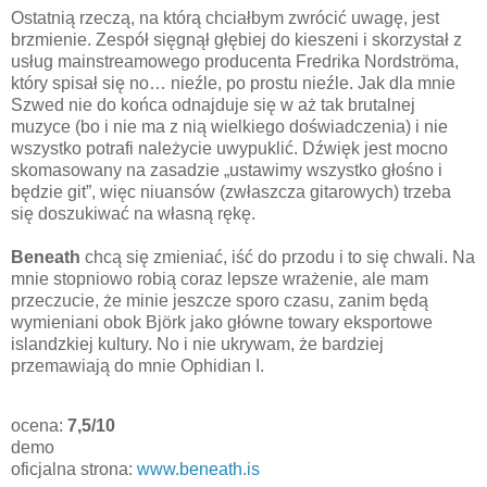
Ostatnią rzeczą, na którą chciałbym zwrócić uwagę, jest
brzmienie. Zespół sięgnął głębiej do kieszeni i skorzystał z
usług mainstreamowego producenta Fredrika Nordströma,
który spisał się no… nieźle, po prostu nieźle. Jak dla mnie
Szwed nie do końca odnajduje się w aż tak brutalnej
muzyce (bo i nie ma z nią wielkiego doświadczenia) i nie
wszystko potrafi należycie uwypuklić. Dźwięk jest mocno
skomasowany na zasadzie „ustawimy wszystko głośno i
będzie git”, więc niuansów (zwłaszcza gitarowych) trzeba
się doszukiwać na własną rękę.
Beneath
chcą się zmieniać, iść do przodu i to się chwali. Na
mnie stopniowo robią coraz lepsze wrażenie, ale mam
przeczucie, że minie jeszcze sporo czasu, zanim będą
wymieniani obok Björk jako główne towary eksportowe
islandzkiej kultury. No i nie ukrywam, że bardziej
przemawiają do mnie Ophidian I.
ocena:
7,5/10
demo
oficjalna strona:
www.beneath.is