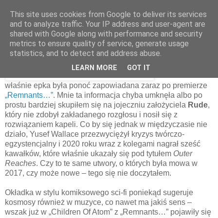
This site uses cookies from Google to deliver its services
and to analyze traffic. Your IP address and user-agent are
shared with Google along with performance and security
26 września 2021
metrics to ensure quality of service, generate usage
Rude – Outer Reaches [2021]
statistics, and to detect and address abuse.
LEARN MORE
GOT IT
Opisywana
właśnie epka była ponoć zapowiadana zaraz po premierze
„Remnants…”
. Mnie ta informacja chyba umknęła albo po
prostu bardziej skupiłem się na jojeczniu założyciela
Rude
,
który nie zdobył zakładanego rozgłosu i nosił się z
rozwiązaniem kapeli. Co by się jednak w międzyczasie nie
działo, Yusef Wallace przezwyciężył kryzys twórczo-
egzystencjalny i 2020 roku wraz z kolegami nagrał sześć
kawałków, które właśnie ukazały się pod tytułem
Outer
Reaches
. Czy to te same utwory, o których była mowa w
2017, czy może nowe – tego się nie doczytałem.
Okładka w stylu komiksowego sci-fi poniekąd sugeruje
kosmosy również w muzyce, co nawet ma jakiś sens –
wszak już w „Children Of Atom” z „Remnants…” pojawiły się