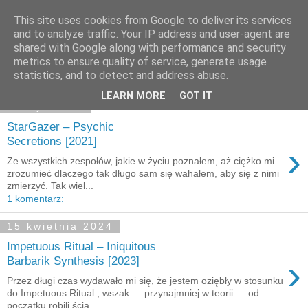
This site uses cookies from Google to deliver its services
and to analyze traffic. Your IP address and user-agent are
shared with Google along with performance and security
Pokazywanie postów oznaczonych etykietą
Australia
.
metrics to ensure quality of service, generate usage
Pokaż wszystkie posty
statistics, and to detect and address abuse.
LEARN MORE
GOT IT
9 maja 2024
StarGazer – Psychic
Secretions [2021]
›
Ze wszystkich zespołów, jakie w życiu poznałem, aż ciężko mi
zrozumieć dlaczego tak długo sam się wahałem, aby się z nimi
zmierzyć. Tak wiel...
1 komentarz:
15 kwietnia 2024
Impetuous Ritual – Iniquitous
›
Barbarik Synthesis [2023]
Przez długi czas wydawało mi się, że jestem oziębły w stosunku
do Impetuous Ritual , wszak — przynajmniej w teorii — od
początku robili ścia...