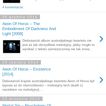
4 komentarze:
26 grudnia 2014
Aeon Of Horus – The
Embodiment Of Darkness And
›
Light [2008]
Debiutancki album australijskiego kwartetu nie
jest aż tak obrzydliwie melodyjny, jakby mogło to
wynikać z tekstu zamieszczonej nie tak znow...
23 czerwca 2014
Aeon Of Horus – Existence
›
[2014]
Debiutancki krążek australijskiego kwartetu Aeon of Horus był
typowy aż do niemożliwości – melodyjny tech death (z
naciskiem na melodyjny),...
23 września 2013
Mortal Sin – Psychology Of