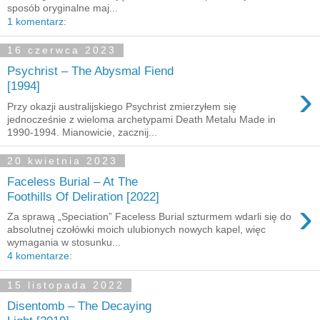
sposób oryginalne maj...
1 komentarz:
16 czerwca 2023
Psychrist – The Abysmal Fiend
›
[1994]
Przy okazji australijskiego Psychrist zmierzyłem się
jednocześnie z wieloma archetypami Death Metalu Made in
1990-1994. Mianowicie, zacznij...
20 kwietnia 2023
Faceless Burial – At The
Foothills Of Deliration [2022]
›
Za sprawą „Speciation” Faceless Burial szturmem wdarli się do
absolutnej czołówki moich ulubionych nowych kapel, więc
wymagania w stosunku...
4 komentarze:
15 listopada 2022
Disentomb – The Decaying