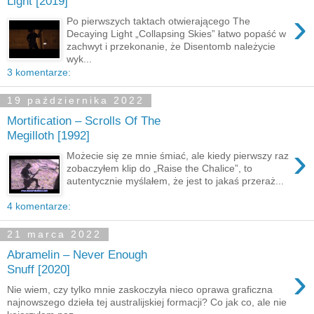
Light [2019]
›
Po pierwszych taktach otwierającego The
Decaying Light „Collapsing Skies” łatwo popaść w
zachwyt i przekonanie, że Disentomb należycie
wyk...
3 komentarze:
19 października 2022
Mortification – Scrolls Of The
Megilloth [1992]
›
Możecie się ze mnie śmiać, ale kiedy pierwszy raz
zobaczyłem klip do „Raise the Chalice”, to
autentycznie myślałem, że jest to jakaś przeraż...
4 komentarze:
21 marca 2022
Abramelin – Never Enough
›
Snuff [2020]
Nie wiem, czy tylko mnie zaskoczyła nieco oprawa graficzna
najnowszego dzieła tej australijskiej formacji? Co jak co, ale nie