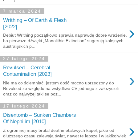
7 marca 2024
Writhing – Of Earth & Flesh
›
[2022]
Debiut Writhing początkowo sprawia naprawdę dobre wrażenie,
bo pierwsze dźwięki „Monolithic Extinction” sugerują kolejnych
australijskich p...
27 lutego 2024
Revulsed – Cerebral
›
Contamination [2023]
Nie ma co ściemniać, jestem dość mocno uprzedzony do
Revulsed ze względu na wstydliwe CV jednego z założycieli
oraz co najwyżej taki se poz...
17 lutego 2024
Disentomb – Sunken Chambers
Of Nephilim [2010]
›
Z ogromnej masy brutal deathmetalowych kapel, jakie od
dłuższego czasu zalewają świat, nawet te lepsze i w jakikolwiek