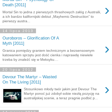
›
Death [2011]
Mortal Sin to jedna z pierwszych thrashowych załóg z Australii,
a ich bardzo kalifornijski debiut „Mayhemic Destruction” to
pierwszy austra...
14 lipca 2013
Ouroboros – Glorification Of A
›
Myth [2011]
Granica pomiędzy graniem technicznym a bezsensownym
katowaniem sprzętu jest dość cienka i naprawdę niewiele
trzeba by znaleźć się w Meksyku....
20 lipca 2012
Devour The Martyr – Wasted
On The Living [2011]
›
Stosunkowo młody twór jakim jest Devour The
Martyr ponoć już zdobył sobie niezłą pozycję na
australijskiej scenie, a teraz pragnie podbić p...