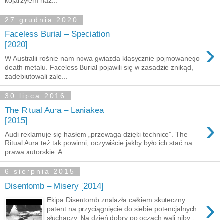
kojarzyłem naz...
27 grudnia 2020
Faceless Burial – Speciation
›
[2020]
W Australii rośnie nam nowa gwiazda klasycznie pojmowanego
death metalu. Faceless Burial pojawili się w zasadzie znikąd,
zadebiutowali zale...
30 lipca 2016
The Ritual Aura – Laniakea
›
[2015]
Audi reklamuje się hasłem „przewaga dzięki technice”. The
Ritual Aura też tak powinni, oczywiście jakby było ich stać na
prawa autorskie. A...
6 sierpnia 2015
Disentomb – Misery [2014]
›
Ekipa Disentomb znalazła całkiem skuteczny
patent na przyciągnięcie do siebie potencjalnych
słuchaczy. Na dzień dobry po oczach wali niby t...