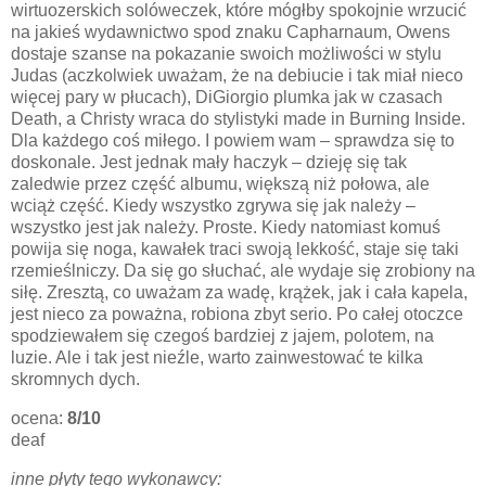
wirtuozerskich solóweczek, które mógłby spokojnie wrzucić
na jakieś wydawnictwo spod znaku Capharnaum, Owens
dostaje szanse na pokazanie swoich możliwości w stylu
Judas (aczkolwiek uważam, że na debiucie i tak miał nieco
więcej pary w płucach), DiGiorgio plumka jak w czasach
Death, a Christy wraca do stylistyki made in Burning Inside.
Dla każdego coś miłego. I powiem wam – sprawdza się to
doskonale. Jest jednak mały haczyk – dzieję się tak
zaledwie przez część albumu, większą niż połowa, ale
wciąż część. Kiedy wszystko zgrywa się jak należy –
wszystko jest jak należy. Proste. Kiedy natomiast komuś
powija się noga, kawałek traci swoją lekkość, staje się taki
rzemieślniczy. Da się go słuchać, ale wydaje się zrobiony na
siłę. Zresztą, co uważam za wadę, krążek, jak i cała kapela,
jest nieco za poważna, robiona zbyt serio. Po całej otoczce
spodziewałem się czegoś bardziej z jajem, polotem, na
luzie. Ale i tak jest nieźle, warto zainwestować te kilka
skromnych dych.
ocena:
8/10
deaf
inne płyty tego wykonawcy: