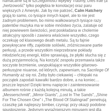
namacalne są w szczególności wpływy Traumy, Dies Irae (a
„hertzowość” tylko pogłębia te konotacje) oraz paru
większych z Ameryki. Jak by nie patrzeć,
Calm Hatchery
grają to samo, co tysiące innych kapel, ale to nie jest
żadnym problemem, bo mimo wałkowanych tysiące razy
patentów muzyka ma w sobie mnóstwo życia, zalatuje od
niej powiewem świeżości, jest poskładana w cholernie
atrakcyjny sposób i zawiera właściwie wszystko, czego
oczekuję od klasowego death metalu. Są tu fajnie
powykręcane riffy, zajebiste solówki, zróżnicowane partie
perkusji, a przede wszystkim nieprzebrane pokłady
młodzieńczej energii, które sprawiają, że płytki słucha się z
dużą przyjemnością. Na korzyść zespołu przemawia także
soczyste brzmienie, uwypuklające wszystkie gitarowo-
perkusyjne niuanse, od których, zapewniam, na
Sacrilege Of
Humanity
aż się roi. Żeby było ciekawiej – chłopaki na
początek zapodali kawałki bardzo dobre, a na koniec…
jeszcze lepsze! Dzięki temu napięcie i zainteresowanie
albumem rośnie z każdą kolejną minutą, a takie
„Messerschmitt”, „Mirror Giants”, „Lost In The Sands”, „Shine
For The Chosen One” i „The Blood Of Stalingrad” penetrują
czaszkę jak najlepszy bimber, czyniąc przy okazji podobne
spustoszenie. Jedynym wyraźniejszym minusem jest dla