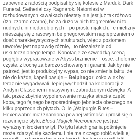
zapewne z radością podpisaliby się kolesie z Marduk, Dark
Funeral, Setherial czy Ragnarok. Natomiast w
rozbudowanych kawałkach niestety nie jest już tak różowo
(tzn. czarno-czarno), bo za dużo w nich fragmentów ni to
nudnych, ni niedorobionych – po prostu nijakich. Te mielizny
mieszają się z rasowym belphegorowskim napieprzaniem o
dość charakterystycznych strukturach, więc z poziomem
utworów jest naprawdę różnie, i to niezależnie od
uskutecznianego tempa. Konotacje ze szwedzką sceną
pogłębia wypracowane w Abyss brzmienie – ostre, cholernie
czyste, z trochę za bardzo schowanymi garami. Jak by nie
patrzeć, jest to produkcyjny wypas, co nie zmienia faktu, że
nie do każdej kapeli pasuje –
Belphegor
, cokolwiek by
teraz nie wygadywali, lepiej wychodził na kolaboracji z
Andym Classenem i masywnym, zabrudzonym dźwięku. A
tak, przez zbytnie wypolerowanie muzyka straciła część
kopa, tego fajnego bezpośredniego jebnięcia obecnego na
kilku poprzednich płytach. O ile „Walpurgis Rites –
Hexenwahn” miał znamiona pewnej wtórności i prosił się o
rozwinięcie stylu,
Blood Magick Necromance
jest już
wyraźnym krokiem w tył. Po tylu latach grania potknięcie
może zdarzyć się każdemu i nie ma z czego robić wielkiej