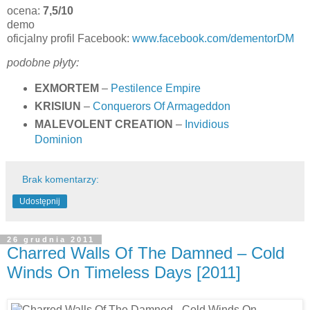
ocena:
7,5/10
demo
oficjalny profil Facebook:
www.facebook.com/dementorDM
podobne płyty:
EXMORTEM
–
Pestilence Empire
KRISIUN
–
Conquerors Of Armageddon
MALEVOLENT CREATION
–
Invidious
Dominion
Brak komentarzy:
Udostępnij
26 grudnia 2011
Charred Walls Of The Damned – Cold
Winds On Timeless Days [2011]