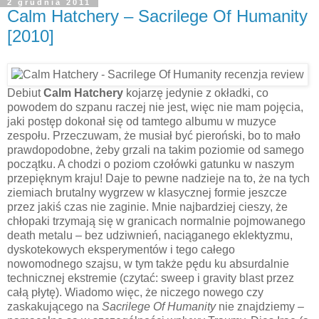
2 grudnia 2011
Calm Hatchery – Sacrilege Of Humanity
[2010]
Debiut
Calm Hatchery
kojarzę jedynie z okładki, co
powodem do szpanu raczej nie jest, więc nie mam pojęcia,
jaki postęp dokonał się od tamtego albumu w muzyce
zespołu. Przeczuwam, że musiał być pieroński, bo to mało
prawdopodobne, żeby grzali na takim poziomie od samego
początku. A chodzi o poziom czołówki gatunku w naszym
przepięknym kraju! Daje to pewne nadzieje na to, że na tych
ziemiach brutalny wygrzew w klasycznej formie jeszcze
przez jakiś czas nie zaginie. Mnie najbardziej cieszy, że
chłopaki trzymają się w granicach normalnie pojmowanego
death metalu – bez udziwnień, naciąganego eklektyzmu,
dyskotekowych eksperymentów i tego całego
nowomodnego szajsu, w tym także pędu ku absurdalnie
technicznej ekstremie (czytać: sweep i gravity blast przez
całą płytę). Wiadomo więc, że niczego nowego czy
zaskakującego na
Sacrilege Of Humanity
nie znajdziemy –