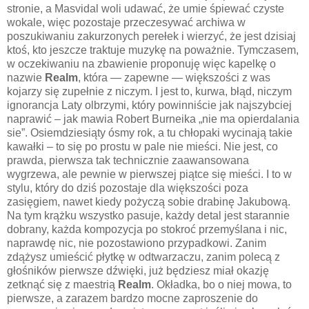
stronie, a Masvidal woli udawać, że umie śpiewać czyste
wokale, więc pozostaje przeczesywać archiwa w
poszukiwaniu zakurzonych perełek i wierzyć, że jest dzisiaj
ktoś, kto jeszcze traktuje muzykę na poważnie. Tymczasem,
w oczekiwaniu na zbawienie proponuję więc kapelkę o
nazwie
Realm
, która — zapewne — większości z was
kojarzy się zupełnie z niczym. I jest to, kurwa, błąd, niczym
ignorancja Laty olbrzymi, który powinniście jak najszybciej
naprawić – jak mawia Robert Burneika „nie ma opierdalania
sie”. Osiemdziesiąty ósmy rok, a tu chłopaki wycinają takie
kawałki – to się po prostu w pale nie mieści. Nie jest, co
prawda, pierwsza tak technicznie zaawansowana
wygrzewa, ale pewnie w pierwszej piątce się mieści. I to w
stylu, który do dziś pozostaje dla większości poza
zasięgiem, nawet kiedy pożyczą sobie drabinę Jakubową.
Na tym krążku wszystko pasuje, każdy detal jest starannie
dobrany, każda kompozycja po stokroć przemyślana i nic,
naprawdę nic, nie pozostawiono przypadkowi. Zanim
zdążysz umieścić płytkę w odtwarzaczu, zanim polecą z
głośników pierwsze dźwięki, już będziesz miał okazję
zetknąć się z maestrią
Realm
. Okładka, bo o niej mowa, to
pierwsze, a zarazem bardzo mocne zaproszenie do