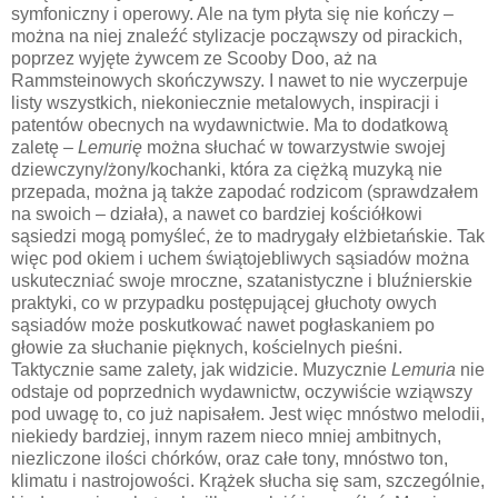
symfoniczny i operowy. Ale na tym płyta się nie kończy –
można na niej znaleźć stylizacje począwszy od pirackich,
poprzez wyjęte żywcem ze Scooby Doo, aż na
Rammsteinowych skończywszy. I nawet to nie wyczerpuje
listy wszystkich, niekoniecznie metalowych, inspiracji i
patentów obecnych na wydawnictwie. Ma to dodatkową
zaletę –
Lemurię
można słuchać w towarzystwie swojej
dziewczyny/żony/kochanki, która za ciężką muzyką nie
przepada, można ją także zapodać rodzicom (sprawdzałem
na swoich – działa), a nawet co bardziej kościółkowi
sąsiedzi mogą pomyśleć, że to madrygały elżbietańskie. Tak
więc pod okiem i uchem świątojebliwych sąsiadów można
uskuteczniać swoje mroczne, szatanistyczne i bluźnierskie
praktyki, co w przypadku postępującej głuchoty owych
sąsiadów może poskutkować nawet pogłaskaniem po
głowie za słuchanie pięknych, kościelnych pieśni.
Taktycznie same zalety, jak widzicie. Muzycznie
Lemuria
nie
odstaje od poprzednich wydawnictw, oczywiście wziąwszy
pod uwagę to, co już napisałem. Jest więc mnóstwo melodii,
niekiedy bardziej, innym razem nieco mniej ambitnych,
niezliczone ilości chórków, oraz całe tony, mnóstwo ton,
klimatu i nastrojowości. Krążek słucha się sam, szczególnie,