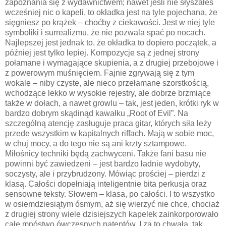
zapoznania się z wydawnictwem; nawet jeśli nie słyszałeś
wcześniej nic o kapeli, to okładka jest na tyle pojechana, że
sięgniesz po krążek – choćby z ciekawości. Jest w niej tyle
symboliki i surrealizmu, że nie pozwala spać po nocach.
Najlepszej jest jednak to, że okładka to dopiero początek, a
później jest tylko lepiej. Kompozycje są z jednej strony
połamane i wymagające skupienia, a z drugiej przebojowe i
z powerowym muśnięciem. Fajnie zgrywają się z tym
wokale – niby czyste, ale nieco przełamane szorstkością,
wchodzące lekko w wysokie rejestry, ale dobrze brzmiące
także w dołach, a nawet growlu – tak, jest jeden, krótki ryk w
bardzo dobrym skądinąd kawałku „Root of Evil”. Na
szczególną atencję zasługuje praca gitar, których siła leży
przede wszystkim w kapitalnych riffach. Mają w sobie moc,
w chuj mocy, a do tego nie są ani krzty sztampowe.
Miłośnicy techniki będą zachwyceni. Także fani basu nie
powinni być zawiedzeni – jest bardzo ładnie wydobyty,
soczysty, ale i przybrudzony. Mówiąc prościej – pierdzi z
klasą. Całości dopełniają inteligentnie bita perkusja oraz
sensowne teksty. Słowem – klasa, po całości. I to wszystko
w osiemdziesiątym ósmym, aż się wierzyć nie chce, chociaż
z drugiej strony wiele dzisiejszych kapelek zainkorporowało
całe mnóstwo ówczesnych patentów. I za to chwała, tak