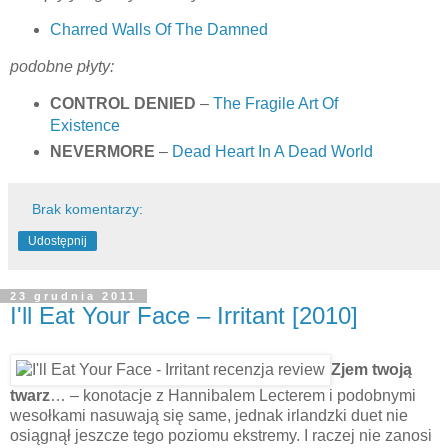
Charred Walls Of The Damned
podobne płyty:
CONTROL DENIED
–
The Fragile Art Of
Existence
NEVERMORE
–
Dead Heart In A Dead World
Brak komentarzy:
Udostępnij
23 grudnia 2011
I'll Eat Your Face – Irritant [2010]
Zjem twoją
twarz
… – konotacje z Hannibalem Lecterem i podobnymi
wesołkami nasuwają się same, jednak irlandzki duet nie
osiągnął jeszcze tego poziomu ekstremy. I raczej nie zanosi