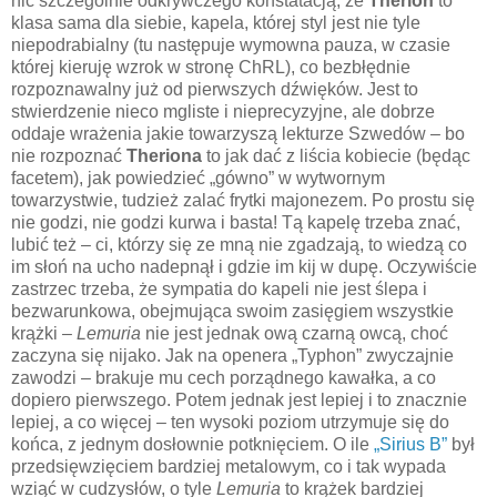
nic szczególnie odkrywczego konstatacją, że
Therion
to
klasa sama dla siebie, kapela, której styl jest nie tyle
niepodrabialny (tu następuje wymowna pauza, w czasie
której kieruję wzrok w stronę ChRL), co bezbłędnie
rozpoznawalny już od pierwszych dźwięków. Jest to
stwierdzenie nieco mgliste i nieprecyzyjne, ale dobrze
oddaje wrażenia jakie towarzyszą lekturze Szwedów – bo
nie rozpoznać
Theriona
to jak dać z liścia kobiecie (będąc
facetem), jak powiedzieć „gówno” w wytwornym
towarzystwie, tudzież zalać frytki majonezem. Po prostu się
nie godzi, nie godzi kurwa i basta! Tą kapelę trzeba znać,
lubić też – ci, którzy się ze mną nie zgadzają, to wiedzą co
im słoń na ucho nadepnął i gdzie im kij w dupę. Oczywiście
zastrzec trzeba, że sympatia do kapeli nie jest ślepa i
bezwarunkowa, obejmująca swoim zasięgiem wszystkie
krążki –
Lemuria
nie jest jednak ową czarną owcą, choć
zaczyna się nijako. Jak na openera „Typhon” zwyczajnie
zawodzi – brakuje mu cech porządnego kawałka, a co
dopiero pierwszego. Potem jednak jest lepiej i to znacznie
lepiej, a co więcej – ten wysoki poziom utrzymuje się do
końca, z jednym dosłownie potknięciem. O ile
„Sirius B”
był
przedsięwzięciem bardziej metalowym, co i tak wypada
wziąć w cudzysłów, o tyle
Lemuria
to krążek bardziej