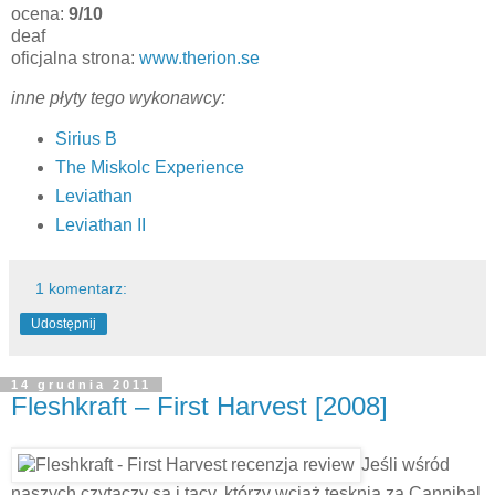
ocena:
9/10
deaf
oficjalna strona:
www.therion.se
inne płyty tego wykonawcy:
Sirius B
The Miskolc Experience
Leviathan
Leviathan II
1 komentarz:
Udostępnij
14 grudnia 2011
Fleshkraft – First Harvest [2008]
Jeśli wśród
naszych czytaczy są i tacy, którzy wciąż tęsknią za Cannibal