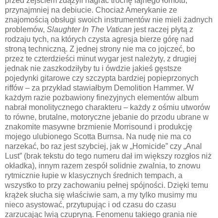
przed zejściem zdążyli nagrać trochę fajnego łomotu,
przynajmniej na debiucie. Chociaż Amerykanie ze
znajomością obsługi swoich instrumentów nie mieli żadnych
problemów,
Slaughter In The Vatican
jest raczej płytą z
rodzaju tych, na których czysta agresja bierze górę nad
stroną techniczną. Z jednej strony nie ma co jojczeć, bo
przez te czterdzieści minut wygar jest należyty, z drugiej
jednak nie zaszkodziłyby tu i ówdzie jakieś gęstsze
pojedynki gitarowe czy szczypta bardziej popieprzonych
riffów – za przykład stawiałbym Demolition Hammer. W
każdym razie pozbawiony finezyjnych elementów album
nabrał monolitycznego charakteru – każdy z ośmiu utworów
to równe, brutalne, motoryczne jebanie do przodu ubrane w
znakomite masywne brzmienie Morrisound i produkcję
mojego ulubionego Scotta Burnsa. Na nudę nie ma co
narzekać, bo raz jest szybciej, jak w „Homicide” czy „Anal
Lust” (brak tekstu do tego numeru dał im większy rozgłos niż
okładka), innym razem zespół solidnie zwalnia, to znowu
rytmicznie łupie w klasycznych średnich tempach, a
wszystko to przy zachowaniu pełnej spójności. Dzięki temu
krążek słucha się właściwie sam, a my tylko musimy mu
nieco asystować, przytupując i od czasu do czasu
zarzucając lwią czupryną. Fenomenu takiego grania nie