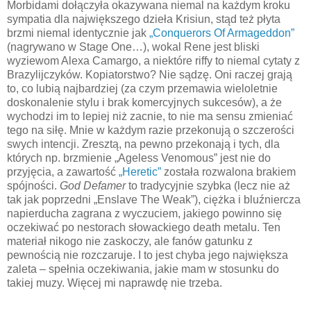
Morbidami dołączyła okazywana niemal na każdym kroku
sympatia dla największego dzieła Krisiun, stąd też płyta
brzmi niemal identycznie jak
„Conquerors Of Armageddon”
(nagrywano w Stage One…), wokal Rene jest bliski
wyziewom Alexa Camargo, a niektóre riffy to niemal cytaty z
Brazylijczyków. Kopiatorstwo? Nie sądzę. Oni raczej grają
to, co lubią najbardziej (za czym przemawia wieloletnie
doskonalenie stylu i brak komercyjnych sukcesów), a że
wychodzi im to lepiej niż zacnie, to nie ma sensu zmieniać
tego na siłę. Mnie w każdym razie przekonują o szczerości
swych intencji. Zresztą, na pewno przekonają i tych, dla
których np. brzmienie „Ageless Venomous” jest nie do
przyjęcia, a zawartość
„Heretic”
została rozwalona brakiem
spójności.
God Defamer
to tradycyjnie szybka (lecz nie aż
tak jak poprzedni „Enslave The Weak”), ciężka i bluźniercza
napierducha zagrana z wyczuciem, jakiego powinno się
oczekiwać po nestorach słowackiego death metalu. Ten
materiał nikogo nie zaskoczy, ale fanów gatunku z
pewnością nie rozczaruje. I to jest chyba jego największa
zaleta – spełnia oczekiwania, jakie mam w stosunku do
takiej muzy. Więcej mi naprawdę nie trzeba.