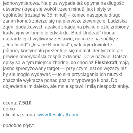
jednowymiarowa. Na plus wypada też optymalna długość
utworów (kręcą się wokół trzech minut), jak i płyty w
ogólności (rozsądne 35 minut) – koniec następuje długo
zanim komuś zbierze się na pierwsze ziewnięcie. Ludziska
żądni dodatkowych atrakcji znajdą na płycie nieźle zrobiony
tradycyjny w formie teledysk do „Bred Undead” (bodaj
najbardziej chwytliwy w zestawie, no może na spółkę z
„Deathcold” i „Insane Bloodlust”'), w którym kwintet z
północy kontynentu prezentuje się niemal identycznie jak
pewien amerykański zespół z dwoma „C” w nazwie. Dalsze
opisy są w tym miejscu zbędne, bo chociaż
Fleshkraft
mają
jasno sprecyzowany target — przy czym jest on węższy niż
by się mogło wydawać — to siła przyciągania ich muzyki
znacznie wykracza ponad poziom typowego klona. Do
objawienia im daleko, ale mnie sprawili miłą niespodziankę.
ocena:
7,5/10
demo
oficjalna strona:
www.fleshkraft.com
podobne płyty: