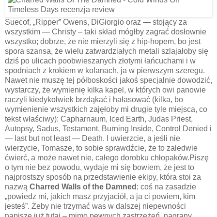
Suecof, „Ripper” Owens, DiGiorgio oraz — stojący za
wszystkim — Christy – taki skład mógłby zagrać dosłownie
wszystko; dobrze, że nie mierzyli się z hip-hopem, bo jest
spora szansa, że wielu zatwardziałych metali szlajałoby się
dziś po ulicach poobwieszanych złotymi łańcuchami i w
spodniach z krokiem w kolanach, ja w pierwszym szeregu.
Nawet nie muszę tej półboskości jakoś specjalnie dowodzić,
wystarczy, że wymienię kilka kapel, w których owi panowie
raczyli kiedykolwiek brzdąkać i hałasować (kilka, bo
wymienienie wszystkich zajęłoby mi drugie tyle miejsca, co
tekst właściwy): Capharnaum, Iced Earth, Judas Priest,
Autopsy, Sadus, Testament, Burning Inside, Control Denied i
— last but not least — Death. I uwierzcie, a jeśli nie
wierzycie, Tomasze, to sobie sprawdźcie, że to zaledwie
ćwierć, a może nawet nie, całego dorobku chłopaków.Piszę
o tym nie bez powodu, wydaje mi się bowiem, że jest to
najprostszy sposób na przedstawienie ekipy, która stoi za
nazwą
Charred Walls of the Damned
; coś na zasadzie
„powiedz mi, jakich masz przyjaciół, a ja ci powiem, kim
jesteś”. Żeby nie trzymać was w dalszej niepewności
napiszę już tutaj – mimo pewnych zastrzeżeń, nagrany