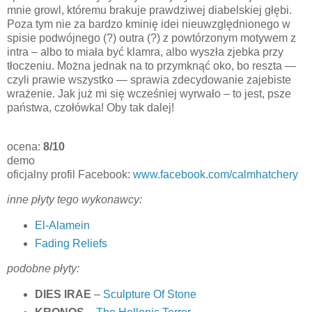
mnie growl, któremu brakuje prawdziwej diabelskiej głębi.
Poza tym nie za bardzo kminię idei nieuwzględnionego w
spisie podwójnego (?) outra (?) z powtórzonym motywem z
intra – albo to miała być klamra, albo wyszła zjebka przy
tłoczeniu. Można jednak na to przymknąć oko, bo reszta —
czyli prawie wszystko — sprawia zdecydowanie zajebiste
wrażenie. Jak już mi się wcześniej wyrwało – to jest, psze
państwa, czołówka! Oby tak dalej!
ocena:
8/10
demo
oficjalny profil Facebook:
www.facebook.com/calmhatchery
inne płyty tego wykonawcy:
El-Alamein
Fading Reliefs
podobne płyty:
DIES IRAE
–
Sculpture Of Stone