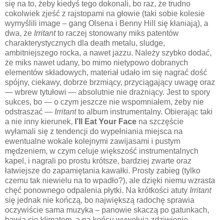
się na to, żeby kiedyś tego dokonali, bo raz, że trudno
cokolwiek zjeść z rajstopami na głowie (taki sobie kolesie
wymyślili image – gang Olsena i Benny Hill się kłaniają), a
dwa, że
Irritant
to raczej stonowany miks patentów
charakterystycznych dla death metalu, sludge,
ambitniejszego rocka, a nawet jazzu. Należy szybko dodać,
że miks nawet udany, bo mimo nietypowo dobranych
elementów składowych, materiał udało im się nagrać dość
spójny, ciekawy, dobrze brzmiący, przyciągający uwagę oraz
— wbrew tytułowi — absolutnie nie drażniący. Jest to spory
sukces, bo — o czym jeszcze nie wspomniałem, żeby nie
odstraszać —
Irritant
to album instrumentalny. Obierając taki
a nie inny kierunek,
I’ll Eat Your Face
na szczęście
wyłamali się z tendencji do wypełniania miejsca na
ewentualne wokale kolejnymi zawijasami i pustym
mędzeniem, w czym celuje większość instrumentalnych
kapel, i nagrali po prostu krótsze, bardziej zwarte oraz
łatwiejsze do zapamiętania kawałki. Prosty zabieg (tylko
czemu tak niewielu na to wpadło?), ale dzięki niemu wzrasta
chęć ponownego odpalenia płytki. Na krótkości atuty
Irritant
się jednak nie kończą, bo największą radochę sprawia
oczywiście sama muzyka – panowie skaczą po gatunkach,
bawią się klimatem, a na końcu wywołują zdziwienie