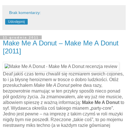
Brak komentarzy:
Udostępnij
11 grudnia 2011
Make Me A Donut – Make Me A Donut
[2011]
Deaf jakiś czas temu chwalił się rozmiarem swoich cojones,
to i ja błysnę heroizmem w trosce o dobro ludzkości. Otóż
przesłuchałem
Make Me A Donut
pełne dwa razy,
bezpowrotnie marnując w ten przykry sposób nieco ponad
pół godziny życia. Ja zmarnowałem, ale wy już nie musicie,
albowiem spieszę z ważną informacją:
Make Me A Donut
to
syf. Wydawca określa coś takiego mianem „party-core”.
Jedno jest pewne – na imprezę z takim czymś w roli muzyki
nigdy bym nie poszedł. Rzeczone „takie coś”, to po mojemu
niestrawny miks techno (a w każdym razie gównianej