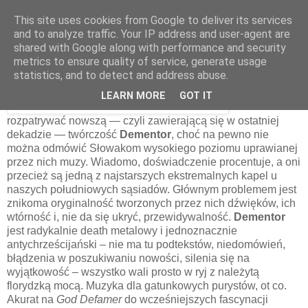
This site uses cookies from Google to deliver its services
and to analyze traffic. Your IP address and user-agent are
shared with Google along with performance and security
29 grudnia 2011
metrics to ensure quality of service, generate usage
Dementor – God Defamer [2004]
statistics, and to detect and address abuse.
LEARN MORE
GOT IT
Różnie można
rozpatrywać nowszą — czyli zawierającą się w ostatniej
dekadzie — twórczość
Dementor
, choć na pewno nie
można odmówić Słowakom wysokiego poziomu uprawianej
przez nich muzy. Wiadomo, doświadczenie procentuje, a oni
przecież są jedną z najstarszych ekstremalnych kapel u
naszych południowych sąsiadów. Głównym problemem jest
znikoma oryginalność tworzonych przez nich dźwięków, ich
wtórność i, nie da się ukryć, przewidywalność.
Dementor
jest radykalnie death metalowy i jednoznacznie
antychrześcijański – nie ma tu podtekstów, niedomówień,
błądzenia w poszukiwaniu nowości, silenia się na
wyjątkowość – wszystko wali prosto w ryj z należytą
florydzką mocą. Muzyka dla gatunkowych purystów, ot co.
Akurat na
God Defamer
do wcześniejszych fascynacji