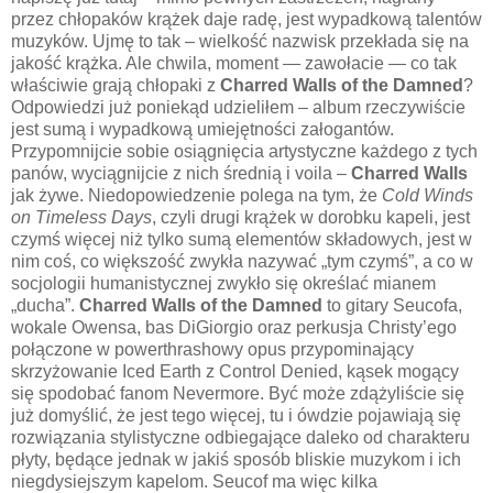
przez chłopaków krążek daje radę, jest wypadkową talentów
muzyków. Ujmę to tak – wielkość nazwisk przekłada się na
jakość krążka. Ale chwila, moment — zawołacie — co tak
właściwie grają chłopaki z
Charred Walls of the Damned
?
Odpowiedzi już poniekąd udzieliłem – album rzeczywiście
jest sumą i wypadkową umiejętności załogantów.
Przypomnijcie sobie osiągnięcia artystyczne każdego z tych
panów, wyciągnijcie z nich średnią i voila –
Charred Walls
jak żywe. Niedopowiedzenie polega na tym, że
Cold Winds
on Timeless Days
, czyli drugi krążek w dorobku kapeli, jest
czymś więcej niż tylko sumą elementów składowych, jest w
nim coś, co większość zwykła nazywać „tym czymś”, a co w
socjologii humanistycznej zwykło się określać mianem
„ducha”.
Charred Walls of the Damned
to gitary Seucofa,
wokale Owensa, bas DiGiorgio oraz perkusja Christy’ego
połączone w powerthrashowy opus przypominający
skrzyżowanie Iced Earth z Control Denied, kąsek mogący
się spodobać fanom Nevermore. Być może zdążyliście się
już domyślić, że jest tego więcej, tu i ówdzie pojawiają się
rozwiązania stylistyczne odbiegające daleko od charakteru
płyty, będące jednak w jakiś sposób bliskie muzykom i ich
niegdysiejszym kapelom. Seucof ma więc kilka