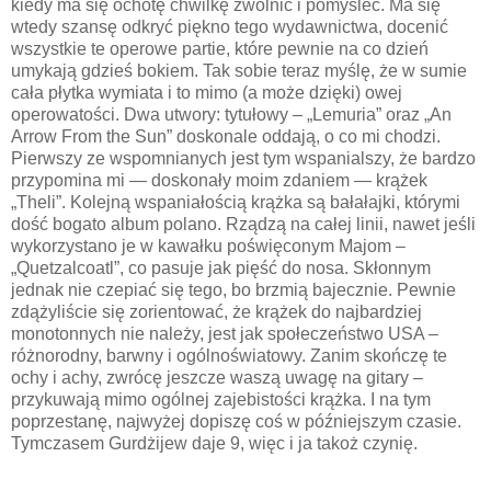
kiedy ma się ochotę chwilkę zwolnić i pomyśleć. Ma się
wtedy szansę odkryć piękno tego wydawnictwa, docenić
wszystkie te operowe partie, które pewnie na co dzień
umykają gdzieś bokiem. Tak sobie teraz myślę, że w sumie
cała płytka wymiata i to mimo (a może dzięki) owej
operowatości. Dwa utwory: tytułowy – „Lemuria” oraz „An
Arrow From the Sun” doskonale oddają, o co mi chodzi.
Pierwszy ze wspomnianych jest tym wspanialszy, że bardzo
przypomina mi — doskonały moim zdaniem — krążek
„Theli”. Kolejną wspaniałością krążka są bałałajki, którymi
dość bogato album polano. Rządzą na całej linii, nawet jeśli
wykorzystano je w kawałku poświęconym Majom –
„Quetzalcoatl”, co pasuje jak pięść do nosa. Skłonnym
jednak nie czepiać się tego, bo brzmią bajecznie. Pewnie
zdążyliście się zorientować, że krążek do najbardziej
monotonnych nie należy, jest jak społeczeństwo USA –
różnorodny, barwny i ogólnoświatowy. Zanim skończę te
ochy i achy, zwrócę jeszcze waszą uwagę na gitary –
przykuwają mimo ogólnej zajebistości krążka. I na tym
poprzestanę, najwyżej dopiszę coś w późniejszym czasie.
Tymczasem Gurdżijew daje 9, więc i ja takoż czynię.