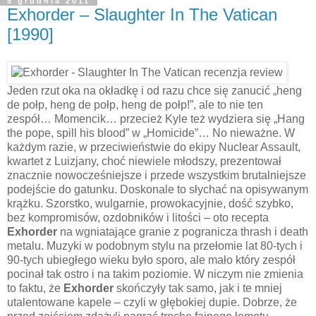
5 grudnia 2011
Exhorder – Slaughter In The Vatican
[1990]
Jeden rzut oka na okładkę i od razu chce się zanucić „heng
de połp, heng de połp, heng de połp!”, ale to nie ten
zespół… Momencik… przecież Kyle też wydziera się „Hang
the pope, spill his blood” w „Homicide”… No nieważne. W
każdym razie, w przeciwieństwie do ekipy Nuclear Assault,
kwartet z Luizjany, choć niewiele młodszy, prezentował
znacznie nowocześniejsze i przede wszystkim brutalniejsze
podejście do gatunku. Doskonale to słychać na opisywanym
krążku. Szorstko, wulgarnie, prowokacyjnie, dość szybko,
bez kompromisów, ozdobników i litości – oto recepta
Exhorder
na wgniatające granie z pogranicza thrash i death
metalu. Muzyki w podobnym stylu na przełomie lat 80-tych i
90-tych ubiegłego wieku było sporo, ale mało który zespół
pocinał tak ostro i na takim poziomie. W niczym nie zmienia
to faktu, że
Exhorder
skończyły tak samo, jak i te mniej
utalentowane kapele – czyli w głębokiej dupie. Dobrze, że