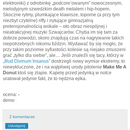
elektroniki) z odrobinkę „podcore’owanym” nowoczesnym,
melodyjnym szwedzkim death metalem i hip-hopem.
Skoczne rytmy, plumkające klawisze, toporne (a przy tym
niezbyt czytelne) riffy i irytujące gimnazjalną
pretensjonalnością wokale – oto obraz niespójnej i
nieatrakcyjnej muzyki Szwajcarów. Chyba im się tam za
dobrze powodzi, skoro znajdują czas na nagrywanie takich
niepotrzebnych nikomu bździn. Wydawać by się mogło, że
przy takim poziomie syfiastości kolesie są niejako zmuszeni
grać „tylko dla siebie”, ale… Jeśli znaleźli się tacy, którzy w
„Illud Divinum Insanus”
dostrzegli nowy wymiar ekstremy, to
niewykluczone, że i na wątpliwej urody pitolenie
Make Me A
Donut
ktoś się złapie. Kapelę przed jedynką w notce
uratował jedynie fakt, że to nędzna epka.
ocena:
-
demo
2 komentarze:
Udostępnij