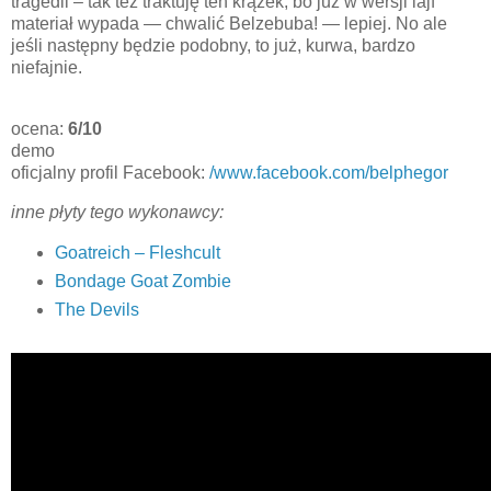
tragedii – tak też traktuję ten krążek, bo już w wersji lajf
materiał wypada — chwalić Belzebuba! — lepiej. No ale
jeśli następny będzie podobny, to już, kurwa, bardzo
niefajnie.
ocena:
6/10
demo
oficjalny profil Facebook:
/www.facebook.com/belphegor
inne płyty tego wykonawcy:
Goatreich – Fleshcult
Bondage Goat Zombie
The Devils