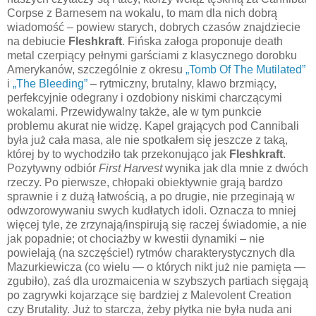
Corpse z Barnesem na wokalu, to mam dla nich dobrą
wiadomość – powiew starych, dobrych czasów znajdziecie
na debiucie
Fleshkraft
. Fińska załoga proponuje death
metal czerpiący pełnymi garściami z klasycznego dorobku
Amerykanów, szczególnie z okresu
„Tomb Of The Mutilated”
i
„The Bleeding”
– rytmiczny, brutalny, klawo brzmiący,
perfekcyjnie odegrany i ozdobiony niskimi charczącymi
wokalami. Przewidywalny także, ale w tym punkcie
problemu akurat nie widzę. Kapel grających pod Cannibali
była już cała masa, ale nie spotkałem się jeszcze z taką,
której by to wychodziło tak przekonująco jak
Fleshkraft
.
Pozytywny odbiór
First Harvest
wynika jak dla mnie z dwóch
rzeczy. Po pierwsze, chłopaki obiektywnie grają bardzo
sprawnie i z dużą łatwością, a po drugie, nie przeginają w
odwzorowywaniu swych kudłatych idoli. Oznacza to mniej
więcej tyle, że zrzynają/inspirują się raczej świadomie, a nie
jak popadnie; ot chociażby w kwestii dynamiki – nie
powielają (na szczęście!) rytmów charakterystycznych dla
Mazurkiewicza (co wielu — o których nikt już nie pamięta —
zgubiło), zaś dla urozmaicenia w szybszych partiach sięgają
po zagrywki kojarzące się bardziej z Malevolent Creation
czy Brutality. Już to starcza, żeby płytka nie była nuda ani