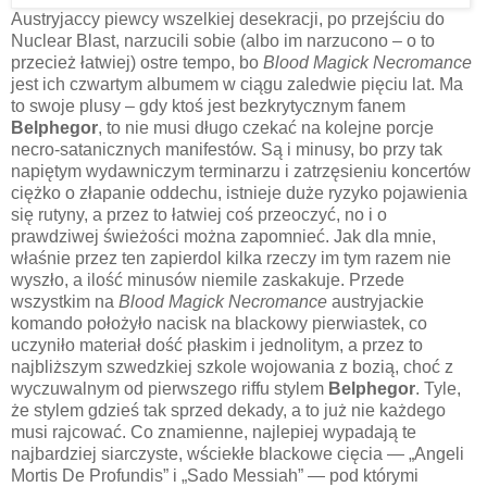
Austryjaccy piewcy wszelkiej desekracji, po przejściu do
Nuclear Blast, narzucili sobie (albo im narzucono – o to
przecież łatwiej) ostre tempo, bo
Blood Magick Necromance
jest ich czwartym albumem w ciągu zaledwie pięciu lat. Ma
to swoje plusy – gdy ktoś jest bezkrytycznym fanem
Belphegor
, to nie musi długo czekać na kolejne porcje
necro-satanicznych manifestów. Są i minusy, bo przy tak
napiętym wydawniczym terminarzu i zatrzęsieniu koncertów
ciężko o złapanie oddechu, istnieje duże ryzyko pojawienia
się rutyny, a przez to łatwiej coś przeoczyć, no i o
prawdziwej świeżości można zapomnieć. Jak dla mnie,
właśnie przez ten zapierdol kilka rzeczy im tym razem nie
wyszło, a ilość minusów niemile zaskakuje. Przede
wszystkim na
Blood Magick Necromance
austryjackie
komando położyło nacisk na blackowy pierwiastek, co
uczyniło materiał dość płaskim i jednolitym, a przez to
najbliższym szwedzkiej szkole wojowania z bozią, choć z
wyczuwalnym od pierwszego riffu stylem
Belphegor
. Tyle,
że stylem gdzieś tak sprzed dekady, a to już nie każdego
musi rajcować. Co znamienne, najlepiej wypadają te
najbardziej siarczyste, wściekłe blackowe cięcia — „Angeli
Mortis De Profundis” i „Sado Messiah” — pod którymi