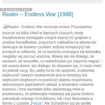
8 grudnia 2011
Realm – Endless War [1988]
Pozostańmy
jeszcze na kilka chwil w lepszych czasach, kiedy
muzykowanie wymagało czegoś więcej niż grajków o
urodzie Kena/Barbie, znacznych nakładów na aktoreczki
świecące do kamery cyckiem, tudzież kompozycji tak
prostych w odbiorze, że co bardziej szanująca się krewetka
mogłaby się poczuć urażona. Mówię tak nie dlatego, że
uważam, że wszystko, co wartościowe już zdążono nagrać –
tak uważa demo, ale dlatego, że obawiam się, iż może mieć
on jednak rację. Bo, jakby na to nie spojrzeć, znakomita
większość nowych wydawnictw jest w mniejszy lub
większym (większym oczywiście) stopniu inspirowana
dokonaniami poprzednich dekad, a wszelakie rzekome
nowości i inne numetale tylko utwierdzają mnie w
przekonaniu, że półświatek metalowy jak jasna cholera
potrzebuje nowego Schuldinera, lub choć Masvidala w
formie z czasów
„Focus”
. Ale Schuldiner już po tamtej