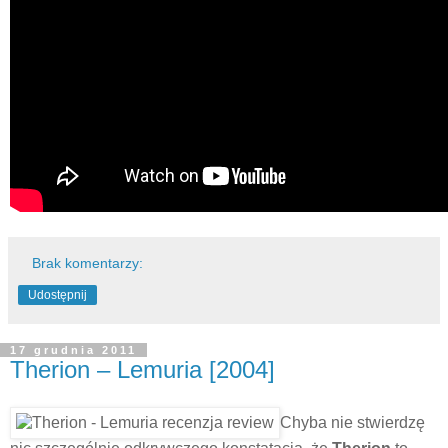
Brak komentarzy:
Udostępnij
17 grudnia 2011
Therion – Lemuria [2004]
Chyba nie stwierdzę