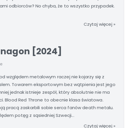
iami odbiorców? No chyba, że to wszystko przypadek.
Czytaj więcej »
onagon [2024]
ze
od względem metalowym raczej nie kojarzy się z
lem. Towarem eksportowym bez wątpienia jest jego
ej jednak istnieje zespół, który absolutnie nie ma
ci. Blood Red Throne to obecnie klasa światowa.
ją pracą zaskarbili sobie serca fanów death metalu.
ędem potęg z sąsiedniej Szwecji...
Czytaj więcej »