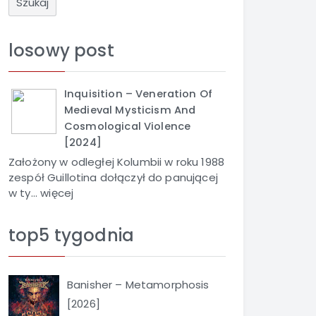
u
k
a
losowy post
j
Inquisition – Veneration Of
Medieval Mysticism And
Cosmological Violence
[2024]
Założony w odległej Kolumbii w roku 1988
zespół Guillotina dołączył do panującej
w ty...
więcej
top5 tygodnia
Banisher – Metamorphosis
[2026]