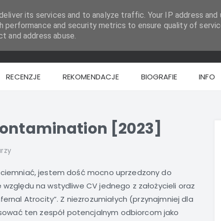
eliver its services and to analyze traffic. Your IP address and 
h performance and security metrics to ensure quality of servic
ct and address abuse.
RECENZJE
REKOMENDACJE
BIOGRAFIE
INFO
Contamination [2023]
rzy
ściemniać, jestem dość mocno uprzedzony do
 względu na wstydliwe CV jednego z założycieli oraz
fernal Atrocity”. Z niezrozumiałych (przynajmniej dla
ować ten zespół potencjalnym odbiorcom jako