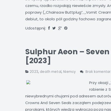
czemu, rzadko rozpalają niewieście zmysły.
poprawy („Chainsaw Buttplug”, „Vomit Creampi
debiut, to około pół godziny fachowo zagran
Udostępnij:
Sulphur Aeon – Seven
[2023]
2023
,
death metal
,
Niemcy
Brak komentar
Przy okazji
robienie z 
niewybrednymi chujami pod adresem autorów 
Crowns And Seven Seals zacząłem podejrzewa
prorokami, których wiedza wykracza poza na