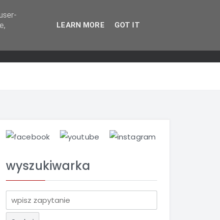
user-
e,
LEARN MORE
GOT IT
wyszukiwarka
S
z