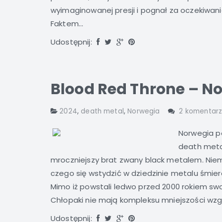
wyimaginowanej presji i pognał za oczekiwan
Faktem...
Udostępnij:
Blood Red Throne – N
2024
,
death metal
,
Norwegia
2 komentar
Norwegia p
death meta
mroczniejszy brat zwany black metalem. Niemni
czego się wstydzić w dziedzinie metalu śmier
Mimo iż powstali ledwo przed 2000 rokiem swo
Chłopaki nie mają kompleksu mniejszości wzgl
Udostępnij: