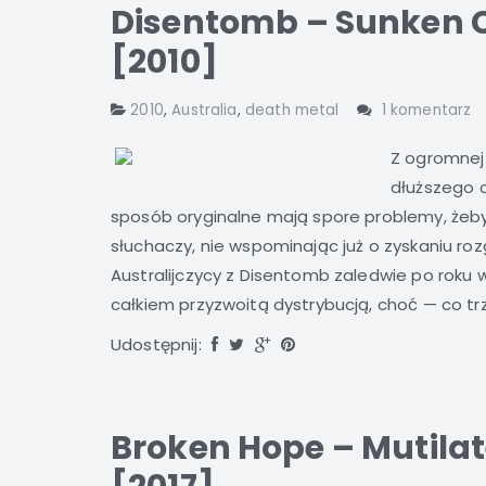
Disentomb – Sunken 
[2010]
2010
,
Australia
,
death metal
1 komentarz
Z ogromnej
dłuższego c
sposób oryginalne mają spore problemy, żeb
słuchaczy, nie wspominając już o zyskaniu ro
Australijczycy z Disentomb zaledwie po roku w
całkiem przyzwoitą dystrybucją, choć — co tr
Udostępnij:
Broken Hope – Mutila