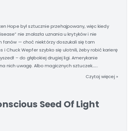
en Hope był sztucznie przehajpowany, więc kiedy
sease” nie znalazła uznania u krytyków i nie
anów — choć niektórzy doszukali się tam
i Chuck Wepfer szybko się ulotnili, żeby robić karierę
szedł – do głębokiej drugiej ligi. Amerykanie
a nich uwagę. Albo magicznych sztuczek…...
Czytaj więcej »
Conscious Seed Of Light