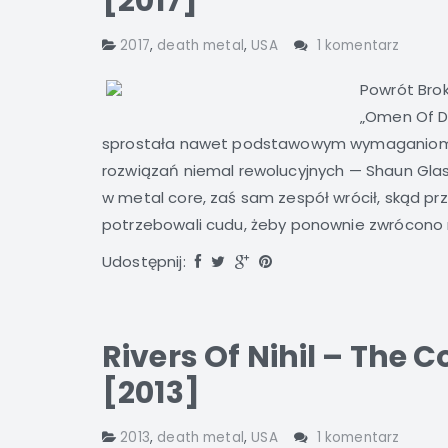
[2017]
2017
,
death metal
,
USA
1 komentarz
Powrót Brok
„Omen Of Di
sprostała nawet podstawowym wymaganiom f
rozwiązań niemal rewolucyjnych — Shaun Glass 
w metal core, zaś sam zespół wrócił, skąd przy
potrzebowali cudu, żeby ponownie zwrócono n
Udostępnij:
Rivers Of Nihil – The 
[2013]
2013
,
death metal
,
USA
1 komentarz