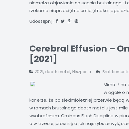
niemalże objawienie na scenie brutalnego i 
rzekomo nieprzeciętne umiejętności jego czł
Udostępnij:
Cerebral Effusion – O
[2021]
2021
,
death metal
,
Hiszpania
Brak koment
Mimo iż na c
w ogóle o n
karierze, że po siedmioletniej przerwie będą
w ramach brutalnego death metalu jest mile wi
wyobrażałem. Ominous Flesh Discipline w pierw
a w trzeciej prosi się o jak najszybsze wyłączeni