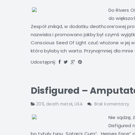
Do Rivers O
do większo
Zespół znikąd, w dodatku deathcore’owej pr
nazwiska i promowano jakby był czymś wyjątk
Conscious Seed Of Light czuć włożone w jej w
która byłaby ich warta. Przynajmniej dla mnie t
Udostępnij:
Disfigured – Amputat
2011
,
death metal
,
USA
Brak komentarzy
Nie sądzę, 
Disfigured 
bo tytuły typu „Satan’s Cum”, „Herpes Face” 