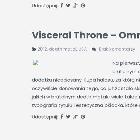
Udostępnij:
Visceral Throne – Omn
2012
,
death metal
,
USA
Brak komentarzy
Na pierwszy
brutalnym d
dodatku nieociosany. Kupa hałasu, za którą 
oczywiście klonowania tego, co już zostało s
jakich w brutalnym death metalu wiele także 
typografia tytułu i estetyczna okładka, któ
Udostępnij: