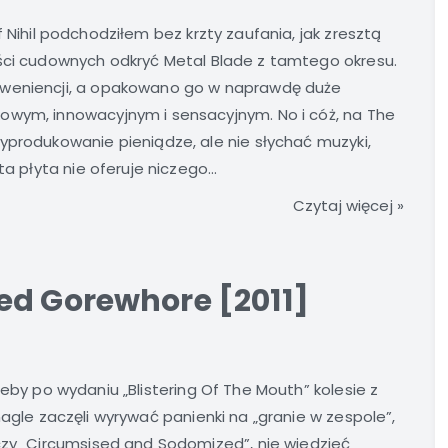
f Nihil podchodziłem bez krzty zaufania, jak zresztą
ści cudownych odkryć Metal Blade z tamtego okresu.
oweniencji, a opakowano go w naprawdę duże
owym, innowacyjnym i sensacyjnym. No i cóż, na The
yprodukowanie pieniądze, ale nie słychać muzyki,
a płyta nie oferuje niczego...
Czytaj więcej »
ed Gorewhore [2011]
żeby po wydaniu „Blistering Of The Mouth” kolesie z
nagle zaczęli wyrywać panienki na „granie w zespole”,
czy „Circumsised and Sodomized”, nie wiedzieć