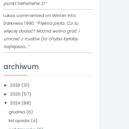
punkt hehehehe :D”
Lukas
commented on
Winter Into
Darkness 1990
:
“Piękna płyta. Co tu
więcej dodać? Można wolno grać i
umrzeć z nudów (to chyba byłaby
najlepsza…”
archiwum
2026
(31)
►
2025
(57)
►
2024
(88)
▼
grudnia
(6)
listopada
(4)