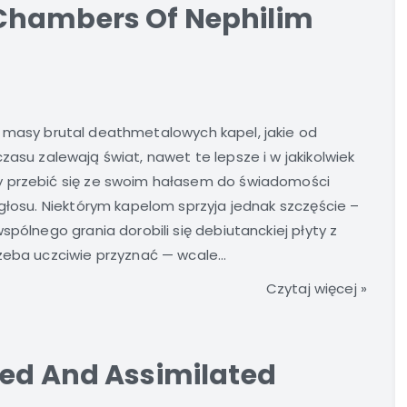
Chambers Of Nephilim
 masy brutal deathmetalowych kapel, jakie od
zasu zalewają świat, nawet te lepsze i w jakikolwiek
y przebić się ze swoim hałasem do świadomości
zgłosu. Niektórym kapelom sprzyja jednak szczęście –
spólnego grania dorobili się debiutanckiej płyty z
zeba uczciwie przyznać — wcale...
Czytaj więcej »
ted And Assimilated