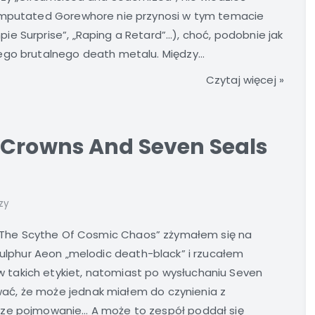
 Amputated Gorewhore nie przynosi w tym temacie
e Surprise”, „Raping a Retard”…), choć, podobnie jak
ego brutalnego death metalu. Między...
Czytaj więcej »
 Crowns And Seven Seals
zy
 „The Scythe Of Cosmic Chaos” zżymałem się na
Sulphur Aeon „melodic death-black” i rzucałem
takich etykiet, natomiast po wysłuchaniu Seven
ć, że może jednak miałem do czynienia z
sze pojmowanie… A może to zespół poddał się