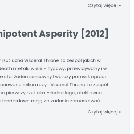
Czytaj więcej »
ipotent Asperity [2012]
 rzut ucha Visceral Throne to zespół jakich w
eath metalu wiele – typowy, przewidywalny i w
nie stoi żaden sensowny twórczy pomysł, oprócz
klonowane milion razy… Visceral Throne to zespół
na pierwszy rzut oka – ładne logo, efektowna
re standardowo mają za zadanie zamaskować...
Czytaj więcej »