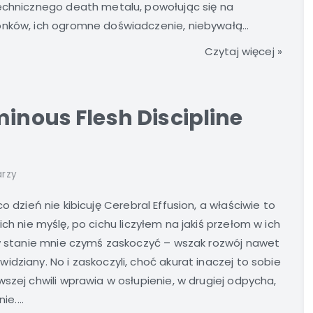
technicznego death metalu, powołując się na
onków, ich ogromne doświadczenie, niebywałą...
Czytaj więcej »
minous Flesh Discipline
arzy
o dzień nie kibicuję Cerebral Effusion, a właściwie to
ich nie myślę, po cichu liczyłem na jakiś przełom w ich
 w stanie mnie czymś zaskoczyć – wszak rozwój nawet
dziany. No i zaskoczyli, choć akurat inaczej to sobie
szej chwili wprawia w osłupienie, w drugiej odpycha,
e....