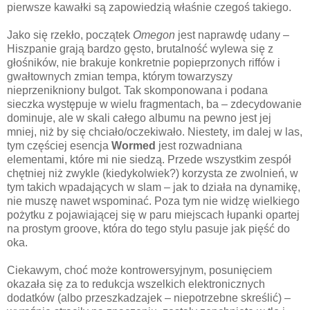
pierwsze kawałki są zapowiedzią właśnie czegoś takiego.
Jako się rzekło, początek
Omegon
jest naprawdę udany –
Hiszpanie grają bardzo gęsto, brutalność wylewa się z
głośników, nie brakuje konkretnie popieprzonych riffów i
gwałtownych zmian tempa, którym towarzyszy
nieprzenikniony bulgot. Tak skomponowana i podana
sieczka występuje w wielu fragmentach, ba – zdecydowanie
dominuje, ale w skali całego albumu na pewno jest jej
mniej, niż by się chciało/oczekiwało. Niestety, im dalej w las,
tym częściej esencja
Wormed
jest rozwadniana
elementami, które mi nie siedzą. Przede wszystkim zespół
chętniej niż zwykle (kiedykolwiek?) korzysta ze zwolnień, w
tym takich wpadających w slam – jak to działa na dynamikę,
nie muszę nawet wspominać. Poza tym nie widzę wielkiego
pożytku z pojawiającej się w paru miejscach łupanki opartej
na prostym groove, która do tego stylu pasuje jak pięść do
oka.
Ciekawym, choć może kontrowersyjnym, posunięciem
okazała się za to redukcja wszelkich elektronicznych
dodatków (albo przeszkadzajek – niepotrzebne skreślić) –