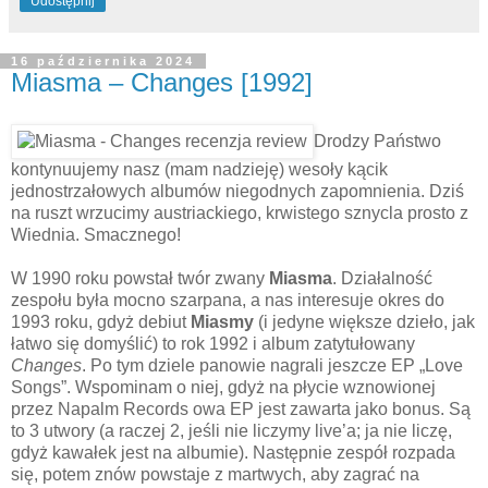
Udostępnij
16 października 2024
Miasma – Changes [1992]
Drodzy Państwo
kontynuujemy nasz (mam nadzieję) wesoły kącik
jednostrzałowych albumów niegodnych zapomnienia. Dziś
na ruszt wrzucimy austriackiego, krwistego sznycla prosto z
Wiednia. Smacznego!
W 1990 roku powstał twór zwany
Miasma
. Działalność
zespołu była mocno szarpana, a nas interesuje okres do
1993 roku, gdyż debiut
Miasmy
(i jedyne większe dzieło, jak
łatwo się domyślić) to rok 1992 i album zatytułowany
Changes
. Po tym dziele panowie nagrali jeszcze EP „Love
Songs”. Wspominam o niej, gdyż na płycie wznowionej
przez Napalm Records owa EP jest zawarta jako bonus. Są
to 3 utwory (a raczej 2, jeśli nie liczymy live’a; ja nie liczę,
gdyż kawałek jest na albumie). Następnie zespół rozpada
się, potem znów powstaje z martwych, aby zagrać na