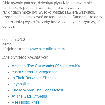
Obiektywnie patrząc, dziesiąta płyta
Nile
zapewne nie
namiesza w podsumowaniach, ale w prywatnych
rankingach może być wysoko, wszak zawiera wszystko,
czego można oczekiwać od tego zespołu. Sanders i koledzy
nie szczędzą wysiłków, żeby bez wstydu było z czym wyjść
do ludzi.
ocena:
8,5/10
demo
oficjalna strona:
www.nile-official.com
inne płyty tego wykonawcy:
Amongst The Catacombs Of Nephren-Ka
Black Seeds Of Vengeance
In Their Darkened Shrines
Ithyphallic
Those Whom The Gods Detest
At The Gate Of Sethu
Vile Nilotic Rites