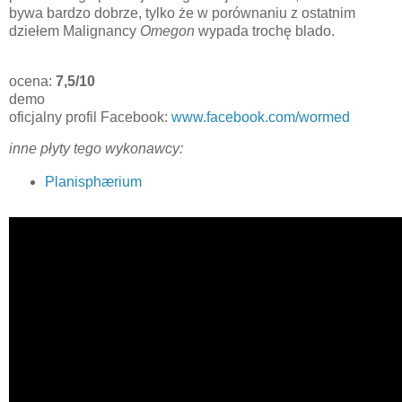
bywa bardzo dobrze, tylko że w porównaniu z ostatnim
dziełem Malignancy
Omegon
wypada trochę blado.
ocena:
7,5/10
demo
oficjalny profil Facebook:
www.facebook.com/wormed
inne płyty tego wykonawcy:
Planisphærium