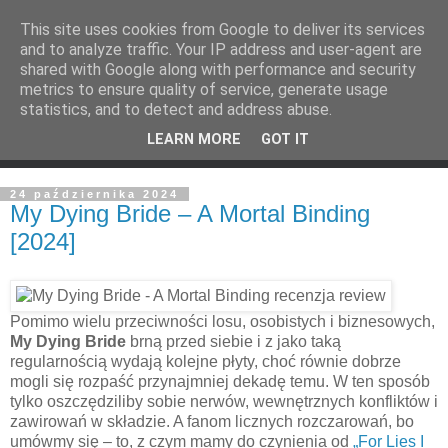
This site uses cookies from Google to deliver its services
and to analyze traffic. Your IP address and user-agent are
shared with Google along with performance and security
metrics to ensure quality of service, generate usage
statistics, and to detect and address abuse.
LEARN MORE
GOT IT
24 października 2024
My Dying Bride – A Mortal Binding
[2024]
Pomimo wielu przeciwności losu, osobistych i biznesowych,
My Dying Bride
brną przed siebie i z jako taką
regularnością wydają kolejne płyty, choć równie dobrze
mogli się rozpaść przynajmniej dekadę temu. W ten sposób
tylko oszczędziliby sobie nerwów, wewnętrznych konfliktów i
zawirowań w składzie. A fanom licznych rozczarowań, bo
umówmy się – to, z czym mamy do czynienia od
„For Lies I