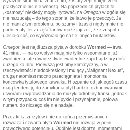
wyraźnie straciły na znaczeniu, zostały zepchnięte w tło i
praktycznie nic nie wnoszą. Na poprzednich płytach te
„kosmosy” niekiedy mogły irytować, na
Omegon
w ogóle się
nie narzucają – do tego stopnia, że łatwo je przeoczyć. Ja
nie mam z tym problemu, bo szumy i trzaski nigdy mnie nie
podniecały, lecz część fanów może jojczeć, że z zespołu
uleciało coś, co wyróżniało go na tle innych brutalistów.
Omegon
jest najdłuższą płytą w dorobku
Wormed
— trwa
41 minut — na co wpływ mają nie tylko wspomniane już
zwolnienia, ale również dwie ewidentne zapchajdziury dość
dużego kalibru. Pierwszą jest niby klimatyczny, a w
rzeczywistości niedookreślony i mulący „Malignant Nexus”,
drugą natomiast mocno przeciągnięta i monotonna
końcówka tytułowego kawałka. Hiszpanie od jakiegoś czasu
mają tendencję do zamykania płyt bardzo rozbudowanymi
utworami i wprowadzania do muzyki odrobiny transu, jednak
w tym przypadku coś im nie pykło i przynajmniej połowa
numeru do niczego się nie nadaje.
Przez kilka zgrzytów i nie do końca przemyślanych
rozwiązań czwarta płyta
Wormed
nie rozwija w pełni
prawdziwego potencjału. Ogólnie jest dobrze, momentami