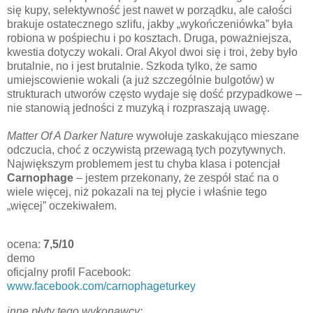
się kupy, selektywność jest nawet w porządku, ale całości
brakuje ostatecznego szlifu, jakby „wykończeniówka” była
robiona w pośpiechu i po kosztach. Druga, poważniejsza,
kwestia dotyczy wokali. Oral Akyol dwoi się i troi, żeby było
brutalnie, no i jest brutalnie. Szkoda tylko, że samo
umiejscowienie wokali (a już szczególnie bulgotów) w
strukturach utworów często wydaje się dość przypadkowe –
nie stanowią jedności z muzyką i rozpraszają uwagę.
Matter Of A Darker Nature
wywołuje zaskakująco mieszane
odczucia, choć z oczywistą przewagą tych pozytywnych.
Największym problemem jest tu chyba klasa i potencjał
Carnophage
– jestem przekonany, że zespół stać na o
wiele więcej, niż pokazali na tej płycie i właśnie tego
„więcej” oczekiwałem.
ocena:
7,5/10
demo
oficjalny profil Facebook:
www.facebook.com/carnophageturkey
inne płyty tego wykonawcy: