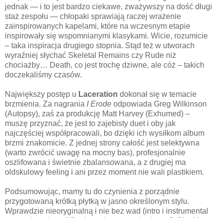
jednak — i to jest bardzo ciekawe, zważywszy na dość długi
staż zespołu — chłopaki sprawiają raczej wrażenie
zainspirowanych kapelami, które na wczesnym etapie
inspirowały się wspomnianymi klasykami. Wicie, rozumicie
– taka inspiracja drugiego stopnia. Stąd też w utworach
wyraźniej słychać Skeletal Remains czy Rude niż
chociażby… Death, co jest trochę dziwne, ale cóż – takich
doczekaliśmy czasów.
Największy postęp u
Laceration
dokonał się w temacie
brzmienia. Za nagrania
I Erode
odpowiada Greg Wilkinson
(Autopsy), zaś za produkcję Matt Harvey (Exhumed) –
muszę przyznać, że jest to zajebisty duet i oby jak
najczęściej współpracowali, bo dzięki ich wysiłkom album
brzmi znakomicie. Z jednej strony całość jest selektywna
(warto zwrócić uwagę na mocny bas), profesjonalnie
oszlifowana i świetnie zbalansowana, a z drugiej ma
oldskulowy feeling i ani przez moment nie wali plastikiem.
Podsumowując, mamy tu do czynienia z porządnie
przygotowaną krótką płytką w jasno określonym stylu.
Wprawdzie nieoryginalną i nie bez wad (intro i instrumental