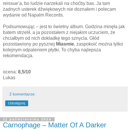
reissue’a, bo ludzie narzekali na choćby bas. Ja tam
żadnych usterek dźwiękowych nie doznałem i polecam
wydanie od Napalm Records.
Podsumowując – jest to świetny album. Godzina minęła jak
batem strzelił, a ja pozostałem z niejakim uczuciem, że
chciałbym od nich dokładkę tego sznycla. Głód
pozostawiony po pysznej
Miasmie
, zaspokoić można tylko
kolejnym odpaleniem płytki. To chyba najlepsza
rekomendacja.
ocena:
8,5/10
Lukas
2 komentarze:
Udostępnij
11 października 2024
Carnophage – Matter Of A Darker