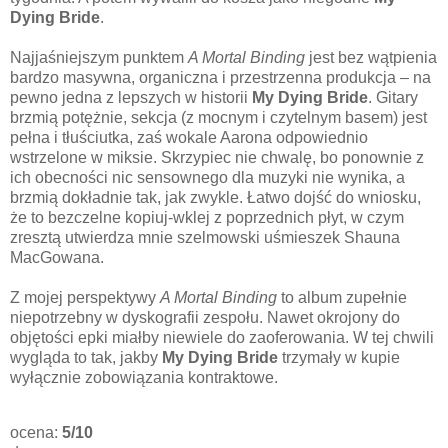
Dying Bride
.
Najjaśniejszym punktem
A Mortal Binding
jest bez wątpienia
bardzo masywna, organiczna i przestrzenna produkcja – na
pewno jedna z lepszych w historii
My Dying Bride
. Gitary
brzmią potężnie, sekcja (z mocnym i czytelnym basem) jest
pełna i tłuściutka, zaś wokale Aarona odpowiednio
wstrzelone w miksie. Skrzypiec nie chwalę, bo ponownie z
ich obecności nic sensownego dla muzyki nie wynika, a
brzmią dokładnie tak, jak zwykle. Łatwo dojść do wniosku,
że to bezczelne kopiuj-wklej z poprzednich płyt, w czym
zresztą utwierdza mnie szelmowski uśmieszek Shauna
MacGowana.
Z mojej perspektywy
A Mortal Binding
to album zupełnie
niepotrzebny w dyskografii zespołu. Nawet okrojony do
objętości epki miałby niewiele do zaoferowania. W tej chwili
wygląda to tak, jakby
My Dying Bride
trzymały w kupie
wyłącznie zobowiązania kontraktowe.
ocena:
5/10