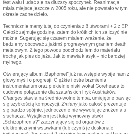
festiwalu i udać się na dłuższy spoczynek. Reanimacja
miała miejsce jeszcze w 2005 roku, ale nie powstało w tym
okresie żadne dzieło.
Technicznie mamy tutaj do czynienia z 8 utworami + 2 z EP.
Całość zajmuje godzinę, zatem do krótkich ich zaliczyć nie
można. Sugerując się czasem miałem wrażenie, że
będziemy obcować z jakimś progresywnym graniem death
metalowym. Z tego powodu podchodziłem do materiału
trochę jak pies do jeża. Jak to mawia klasyk – nic bardziej
mylnego.
Otwierający album „Baphomet” już na wstępie wybije nam z
głowy myśli o progresji. Ciężkie i ostre brzmienia
instrumentarium oraz piekielnie niski wokal Goreheada to
cudowne połączenie dla szatańskich liryk Austriaków.
Changes
stawia na średnio-wolne tempa, umiejętnie bawiąc
się szybkością kompozycji.
Zmiany
jako całość prezentuje
się bardzo spójnie, jednoczenie nie wywołując znużenia u
słuchacza. Wyjątkiem jest tutaj wymowny utwór
„Schizophrenia?” zaczynający się od organów z
elektronicznymi wstawkami (lub czymś je doskonale
imitującymi). Ten ponad 9-cio minutowy moloch jest bardzo