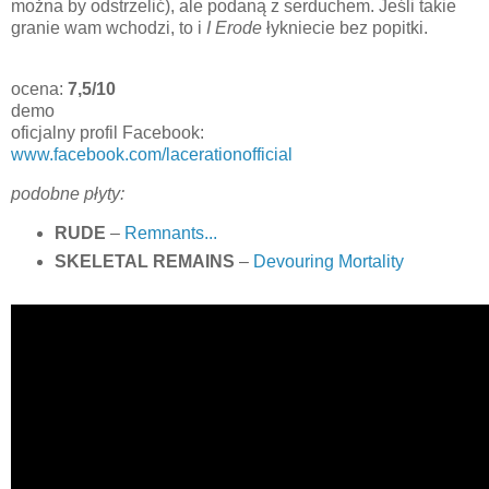
można by odstrzelić), ale podaną z serduchem. Jeśli takie
granie wam wchodzi, to i
I Erode
łykniecie bez popitki.
ocena:
7,5/10
demo
oficjalny profil Facebook:
www.facebook.com/lacerationofficial
podobne płyty:
RUDE
–
Remnants...
SKELETAL REMAINS
–
Devouring Mortality