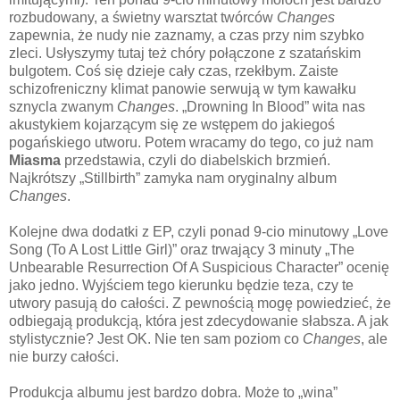
rozbudowany, a świetny warsztat twórców
Changes
zapewnia, że nudy nie zaznamy, a czas przy nim szybko
zleci. Usłyszymy tutaj też chóry połączone z szatańskim
bulgotem. Coś się dzieje cały czas, rzekłbym. Zaiste
schizofreniczny klimat panowie serwują w tym kawałku
sznycla zwanym
Changes
. „Drowning In Blood” wita nas
akustykiem kojarzącym się ze wstępem do jakiegoś
pogańskiego utworu. Potem wracamy do tego, co już nam
Miasma
przedstawia, czyli do diabelskich brzmień.
Najkrótszy „Stillbirth” zamyka nam oryginalny album
Changes
.
Kolejne dwa dodatki z EP, czyli ponad 9-cio minutowy „Love
Song (To A Lost Little Girl)” oraz trwający 3 minuty „The
Unbearable Resurrection Of A Suspicious Character” ocenię
jako jedno. Wyjściem tego kierunku będzie teza, czy te
utwory pasują do całości. Z pewnością mogę powiedzieć, że
odbiegają produkcją, która jest zdecydowanie słabsza. A jak
stylistycznie? Jest OK. Nie ten sam poziom co
Changes
, ale
nie burzy całości.
Produkcja albumu jest bardzo dobra. Może to „wina”