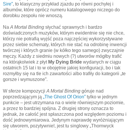
Sire”
, to klasyczny przykład zjazdu po równi pochyłej i
albumów, które oprócz numeru katalogowego niczego do
dorobku zespołu nie wnoszą.
Na
A Mortal Binding
słychać sprawnych i bardzo
doświadczonych muzyków, którym ewidentnie się nie chce,
którzy nie potrafią wyjść poza najczęściej wykorzystywane
przez siebie schematy, których nie stać na odrobinę inwencji
twórczej i których granie (w kółko tego samego) zwyczajnie
męczy. Każdy z siedmiu nowych (?) utworów mógłby trafić
na którąkolwiek z płyt
My Dying Bride
wydanych w ciągu
ostatnich 15 lat i to w obojętnie jakiej konfiguracji, bo i tak
rozmyłby się na tle ich zawartości albo trafiły do kategorii „te
gorsze i wymuszone”.
W sferze kompozycji
A Mortal Binding
góruje nad
poprzedzającym ją
„The Ghost Of Orion”
tylko w jednym
punkcie – jest utrzymana na o wiele równiejszym poziomie,
a przez to bardziej spójna. Z drugiej strony oznacza to
jednak, że całość jest spłaszczona pod względem poziomu i
dość jednowymiarowa. Jedynym naprawdę wyróżniającym
się utworem, pozytywnie!, jest tu singlowy „Thornwyck