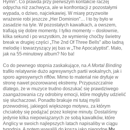
Hymn”. Co prawda przy pierwszym kontakcie raczej
odpycha niż zachwyca, ale w konfrontacji z pozostałymi
wypada, o dziwo, najciekawiej. W miarę przyzwoite
wrażenie robi jeszcze „Her Dominion”… I to by było w
zasadzie na tyle. W pozostałych kawałkach, a owszem,
trafiają się dobre momenty. I tylko momenty – dosłownie,
kilka sekund i po wszystkim, że wymienię choćby świetny
break w drugiej części „The 2nd Of Three Bells” albo ładną
melodię i towarzyszący jej bas w „The Apocalyptist”. Mało,
jak na 55-minutowy album? No ba!
Co do pewnego stopnia zaskakujące, na
A Mortal Binding
trafiło relatywnie dużo agresywnych partii wokalnych, jak i
sporo agresywnych riffów. Mimo to materiał nie dryfuje w
stronę nawet pozorowanej ekstremy. Przypuszczalnie
dlatego, że w muzyce trudno doszukać się prawdziwego
zaangażowania czy odrobiny emocji, które mogłyby udzielić
się słuchaczowi. Ponadto brakuje mi tutaj myśli
przewodniej, jakiegoś większego motywu, za którym
chciałoby się podążać przez kolejne minuty. Dostaliśmy
jedynie kilka niepowiązanych ze sobą kawałków, które
Anglicy w swoich najlepszych latach napisaliby w ciągu
tygodnia. A potem wywalili do kosza jako niegodne
My