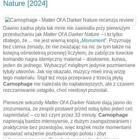
Nature [2024]
Dawno żadna płyta tak mnie nie zawiodła przy pierwszym
przesłuchaniu jak
Matter Of A Darker Nature
– i to tylko
dlatego, że… nie jest wierną kopią
„Monument”
. Przyznaję
bez cienia żenady, że nie zważając na nic (w tym także na
kolejną ośmioletnią przerwę) liczyłem, że zabójcze tureckie
komando nagra identyczny materiał – dosłownie, kurwa,
jeden do jednego. Wybaczyć mógłbym jedynie pozmieniane
tytuły utworów. Jak się okazało, muzycy mieli inną wizję
tego materiału. Stąd też moja przeprawa z trzecią płytą
Carnophage
nie należała do najłatwiejszych, ale z czasem
rozczarowanie ustąpiło, choć niedosyt pozostał.
Pierwsze sekundy
Matter Of A Darker Nature
dają jasno do
zrozumienia, że zespół postawił przed sobą tylko jeden cel:
napierdalać – co też czyni przez 33 minuty.
Carnophage
napierają bardzo intensywnie, z dużym zaangażowaniem i
praktycznie bez przestojów, więc krążek może momentami
sprawiać wrażenie pozbawionego polotu i zbyt