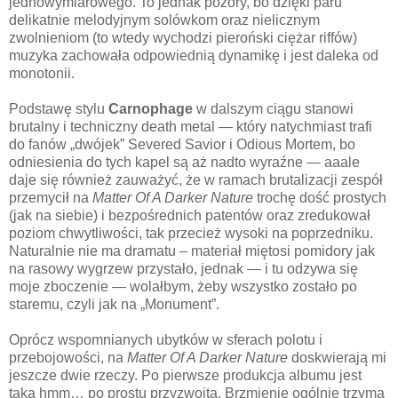
jednowymiarowego. To jednak pozory, bo dzięki paru
delikatnie melodyjnym solówkom oraz nielicznym
zwolnieniom (to wtedy wychodzi pieroński ciężar riffów)
muzyka zachowała odpowiednią dynamikę i jest daleka od
monotonii.
Podstawę stylu
Carnophage
w dalszym ciągu stanowi
brutalny i techniczny death metal — który natychmiast trafi
do fanów „dwójek” Severed Savior i Odious Mortem, bo
odniesienia do tych kapel są aż nadto wyraźne — aaale
daje się również zauważyć, że w ramach brutalizacji zespół
przemycił na
Matter Of A Darker Nature
trochę dość prostych
(jak na siebie) i bezpośrednich patentów oraz zredukował
poziom chwytliwości, tak przecież wysoki na poprzedniku.
Naturalnie nie ma dramatu – materiał miętosi pomidory jak
na rasowy wygrzew przystało, jednak — i tu odzywa się
moje zboczenie — wolałbym, żeby wszystko zostało po
staremu, czyli jak na „Monument”.
Oprócz wspomnianych ubytków w sferach polotu i
przebojowości, na
Matter Of A Darker Nature
doskwierają mi
jeszcze dwie rzeczy. Po pierwsze produkcja albumu jest
taka hmm… po prostu przyzwoita. Brzmienie ogólnie trzyma