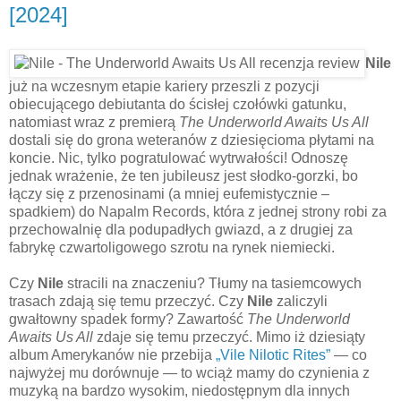
[2024]
Nile
już na wczesnym etapie kariery przeszli z pozycji
obiecującego debiutanta do ścisłej czołówki gatunku,
natomiast wraz z premierą
The Underworld Awaits Us All
dostali się do grona weteranów z dziesięcioma płytami na
koncie. Nic, tylko pogratulować wytrwałości! Odnoszę
jednak wrażenie, że ten jubileusz jest słodko-gorzki, bo
łączy się z przenosinami (a mniej eufemistycznie –
spadkiem) do Napalm Records, która z jednej strony robi za
przechowalnię dla podupadłych gwiazd, a z drugiej za
fabrykę czwartoligowego szrotu na rynek niemiecki.
Czy
Nile
stracili na znaczeniu? Tłumy na tasiemcowych
trasach zdają się temu przeczyć. Czy
Nile
zaliczyli
gwałtowny spadek formy? Zawartość
The Underworld
Awaits Us All
zdaje się temu przeczyć. Mimo iż dziesiąty
album Amerykanów nie przebija
„Vile Nilotic Rites”
— co
najwyżej mu dorównuje — to wciąż mamy do czynienia z
muzyką na bardzo wysokim, niedostępnym dla innych