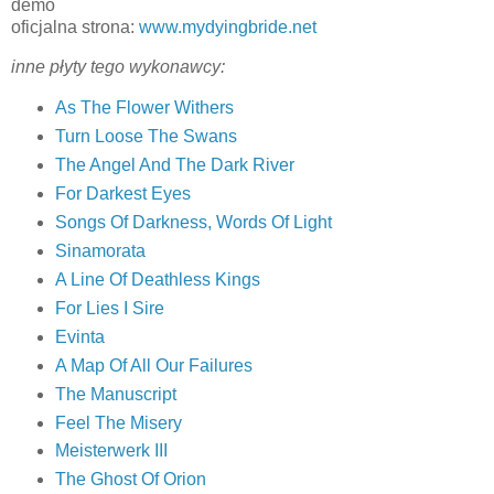
demo
oficjalna strona:
www.mydyingbride.net
inne płyty tego wykonawcy:
As The Flower Withers
Turn Loose The Swans
The Angel And The Dark River
For Darkest Eyes
Songs Of Darkness, Words Of Light
Sinamorata
A Line Of Deathless Kings
For Lies I Sire
Evinta
A Map Of All Our Failures
The Manuscript
Feel The Misery
Meisterwerk III
The Ghost Of Orion