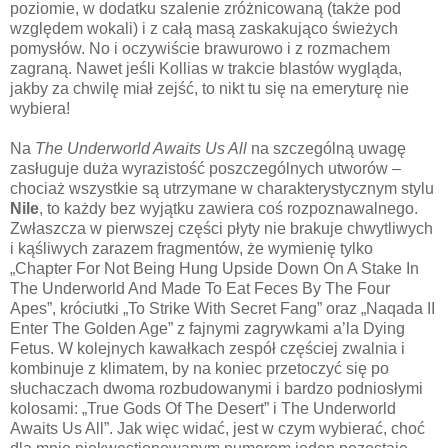
poziomie, w dodatku szalenie zróżnicowaną (także pod
względem wokali) i z całą masą zaskakująco świeżych
pomysłów. No i oczywiście brawurowo i z rozmachem
zagraną. Nawet jeśli Kollias w trakcie blastów wygląda,
jakby za chwilę miał zejść, to nikt tu się na emeryturę nie
wybiera!
Na
The Underworld Awaits Us All
na szczególną uwagę
zasługuje duża wyrazistość poszczególnych utworów –
chociaż wszystkie są utrzymane w charakterystycznym stylu
Nile
, to każdy bez wyjątku zawiera coś rozpoznawalnego.
Zwłaszcza w pierwszej części płyty nie brakuje chwytliwych
i kąśliwych zarazem fragmentów, że wymienię tylko
„Chapter For Not Being Hung Upside Down On A Stake In
The Underworld And Made To Eat Feces By The Four
Apes”, króciutki „To Strike With Secret Fang” oraz „Naqada II
Enter The Golden Age” z fajnymi zagrywkami a’la Dying
Fetus. W kolejnych kawałkach zespół częściej zwalnia i
kombinuje z klimatem, by na koniec przetoczyć się po
słuchaczach dwoma rozbudowanymi i bardzo podniosłymi
kolosami: „True Gods Of The Desert” i The Underworld
Awaits Us All”. Jak więc widać, jest w czym wybierać, choć