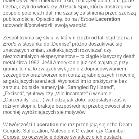
materiałów. Nie zmienia to faktu, że krążek dotarł tam, gdzie
trzeba, czyli do włodarzy 20 Buck Spin, którzy dostrzegli w
zespole potencjał i dali mu szansę zaistnienia przed szerszą
publicznością. Opłaciło się, bo na
I Erode
Laceration
udowodnili/potwierdzili swoją wartość.
Zespół trzyma się stylu, w którym rzeźbi od lat, stąd też na
I
Erode
w stosunku do „Demise” próżno doszukiwać się
znaczących zmian, zaskakujących rozwiązań czy
niezrozumiałych eksperymentów – to ciągle klasyczny death
metal circa 1992. Jeśli Amerykanie już coś majstrują przy
graniu, to ma to związek wyłącznie z dopracowywaniem
szczegółów oraz tworzeniem coraz zgrabniejszych i mocniej
angażujących aranżacji. Wychodzi im to praktycznie bez
zarzutu, bo takie numery jak „Strangled By Hatred”,
„Excised”, tytułowy czy „Vile Incarnate” (i w sumie
„Carcerality” też…) wchodzą jak złoto, pozostałym zaś w
różnym stopniu brakuje bezpośredniej przebojowości albo
mocniej wyróżniających się motywów.
W twórczości
Laceration
nie raz przebijają się echa Death,
Gorguts, Suffocation, Malevolent Creation czy Cannibal
Corpse, co oczywiście dobrze świadczy o ich gustach,