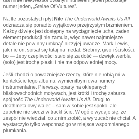
dla mnie niekwestionowanym numerem jeden pozostaje
numer jeden, „Stelae Of Vultures”.
Na tle pozostałych płyt
Nile
The Underworld Awaits Us All
odznacza się ponadto wyjątkowo przejrzystym brzmieniem.
Każdy dźwięk jest dostępny na wyciągnięcie ucha, żaden
element produkcji nie zamula, więc nawet najmniejsze
detale nie powinny umknąć niczyjej uwadze. Mark Lewis,
jak nie on, spisał się tutaj na medal. Srebrny, gwoli ścisłości,
bo — żeby czepliwości stało się za dość — dźwięk werbla
(solo) jest trochę płaski i nie ma odpowiedniej mocy.
Jeśli chodzi o poważniejsze rzeczy, które nie robią mi w
kontekście tego albumu, wymieniłbym dwa numery
instrumentalne. Pierwszy, oparty na oklepanych
bliskowschodnich motywach, jest krótki i trochę zaburza
spójność
The Underworld Awaits Us All
. Drugi to
deathmetalowy walec – sam w sobie jest spoko, ale
zupełnie nie siedzi w trackliście. W ogóle wydaje się, że
zespół nie wiedział, co z nim zrobić, a wyrzucać nie chciał. A
wystarczyło tylko wepchnąć go w miejsce wspomnianego
plumkania.