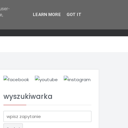
user-
e,
LEARN MORE
GOT IT
wyszukiwarka
S
z