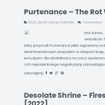
Purtenance – The Rot 
2023
,
death metal
,
Finlandia
1 komentarz
Noż kurwa…
wnioski do 
żeby przyznali Purtenance jakiś wypasiony o
deathmetalowym zespołem w dziejach kraju, a 
entuzjazm dla działalności na rzecz społeczno
i ich nepalski kolega nagrali płytę zatrważająco 
Udostępnij:
Desolate Shrine – Fire
[2022]