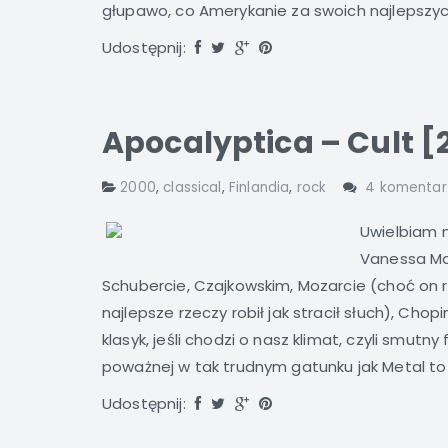
głupawo, co Amerykanie za swoich najlepszych l
Udostępnij:
Apocalyptica – Cult [
2000
,
classical
,
Finlandia
,
rock
4 komentar
Uwielbiam m
Vanessa Ma
Schubercie, Czajkowskim, Mozarcie (choć on ro
najlepsze rzeczy robił jak stracił słuch), Chopi
klasyk, jeśli chodzi o nasz klimat, czyli smu
poważnej w tak trudnym gatunku jak Metal to b
Udostępnij: