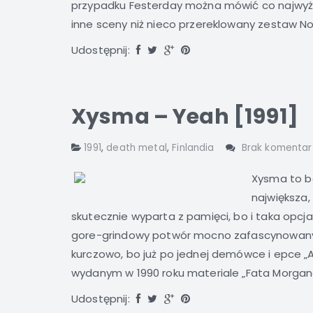
przypadku Festerday można mówić co najwyżej
inne sceny niż nieco przereklowany zestaw Nor
Udostępnij:
Xysma – Yeah [1991]
1991
,
death metal
,
Finlandia
Brak komentar
Xysma to be
największa
skutecznie wyparta z pamięci, bo i taka opcja
gore-grindowy potwór mocno zafascynowany Ca
kurczowo, bo już po jednej demówce i epce „A
wydanym w 1990 roku materiale „Fata Morgana” 
Udostępnij: