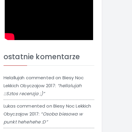
ostatnie komentarze
Helallujah
commented on
Biesy Noc
Lekkich Obyczajow 2017
:
“hellalujah
:::Sztos recenzja ;)”
Lukas
commented on
Biesy Noc Lekkich
Obyczajow 2017
:
“Osoba biesowa w
punkt hehehehe :D”