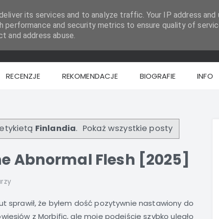
eliver its services and to analyze traffic. Your IP address and 
h performance and security metrics to ensure quality of servic
ct and address abuse.
RECENZJE
REKOMENDACJE
BIOGRAFIE
INFO
etykietą
Finlandia
.
Pokaż wszystkie posty
he Abnormal Flesh [2025]
rzy
ut sprawił, że byłem dość pozytywnie nastawiony do
iesiów z Morbific, ale moje podejście szybko uległo