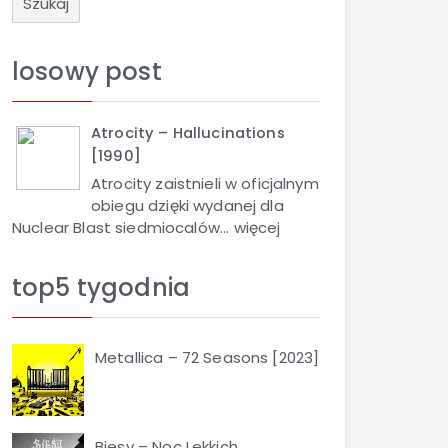
u
k
a
losowy post
j
Atrocity – Hallucinations
[1990]
Atrocity zaistnieli w oficjalnym
obiegu dzięki wydanej dla
Nuclear Blast siedmiocalów...
więcej
top5 tygodnia
Metallica – 72 Seasons [2023]
Biesy – Noc Lekkich