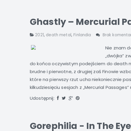
Ghastly – Mercurial P
2021
,
death metal
,
Finlandia
Brak komenta
Nie znam de
„dwójka” zw
do końca oczywistym podejściem do death met
brudne i pierwotne, z drugiej zaś Finowie wz
które na pierwszy rzut ucha niekoniecznie paso
kilkudziesięciu sesjach z „Mercurial Passages” 
Udostępnij:
Gorephilia - In The Ey