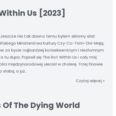
Within Us [2023]
 Jeszcze nie tak dawno temu byłem skłonny słać
fińskiego Ministerstwa Kultury Czy-Co-Tam-Oni-Mają,
rder za bycie najbardziej konsekwentnym i niezłomnym
tu dupa. Pojawił się The Rot Within Us i cały mój
ści międzynarodowej uleciał w cholerę. Trzej Finowie
słabą, a już...
Czytaj więcej »
s Of The Dying World