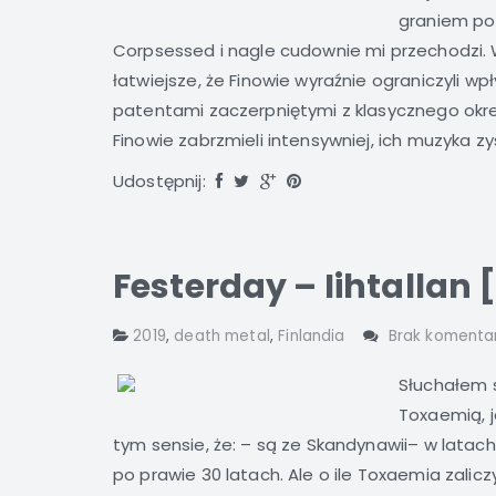
graniem pod
Corpsessed i nagle cudownie mi przechodzi. 
łatwiejsze, że Finowie wyraźnie ograniczyli wpł
patentami zaczerpniętymi z klasycznego okresu
Finowie zabrzmieli intensywniej, ich muzyka zysk
Udostępnij:
Festerday – Iihtallan 
2019
,
death metal
,
Finlandia
Brak komenta
Słuchałem s
Toxaemią, j
tym sensie, że: – są ze Skandynawii– w latach
po prawie 30 latach. Ale o ile Toxaemia zalic