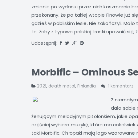
zmianie po wydaniu przez nich koszmarnie b
przekonany, że po takiej wtopie Finowie już s
gdzieś w pobliskim lesie. Nie zakończyli. Mało
to, żeby z typowo polskiej troski upewnić się, że
Udostępnij:
Morbific – Ominous See
2021
,
death metal
,
Finlandia
1 komentarz
Z niemałym 
dała sobie 
żenującym melodyjnym pitolonkiem, jakie opan
częściej wybiera muzykę, która ma cokolwie
taki Morbific. Chłopaki mają logo wzorowane 