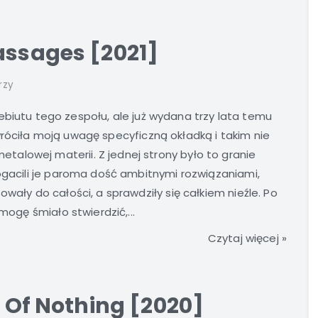
assages [2021]
rzy
biutu tego zespołu, ale już wydana trzy lata temu
róciła moją uwagę specyficzną okładką i takim nie
alowej materii. Z jednej strony było to granie
bogacili je paroma dość ambitnymi rozwiązaniami,
wały do całości, a sprawdziły się całkiem nieźle. Po
mogę śmiało stwierdzić,...
Czytaj więcej »
e Of Nothing [2020]