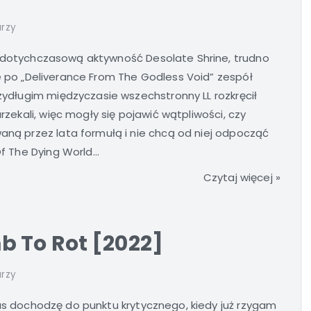
rzy
 dotychczasową aktywność Desolate Shrine, trudno
e po „Deliverance From The Godless Void” zespół
rzydługim międzyczasie wszechstronny LL rozkręcił
arzekali, więc mogły się pojawić wątpliwości, czy
waną przez lata formułą i nie chcą od niej odpocząć
f The Dying World...
Czytaj więcej »
 To Rot [2022]
rzy
as dochodzę do punktu krytycznego, kiedy już rzygam