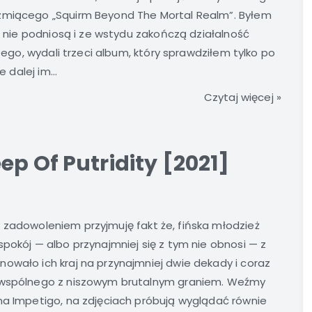
rzmiącego „Squirm Beyond The Mortal Realm”. Byłem
ię nie podniosą i ze wstydu zakończą działalność
 tego, wydali trzeci album, który sprawdziłem tylko po
 dalej im...
Czytaj więcej »
p Of Putridity [2021]
zadowoleniem przyjmuję fakt że, fińska młodzież
spokój — albo przynajmniej się z tym nie obnosi — z
owało ich kraj na przynajmniej dwie dekady i coraz
k wspólnego z niszowym brutalnym graniem. Weźmy
na Impetigo, na zdjęciach próbują wyglądać równie