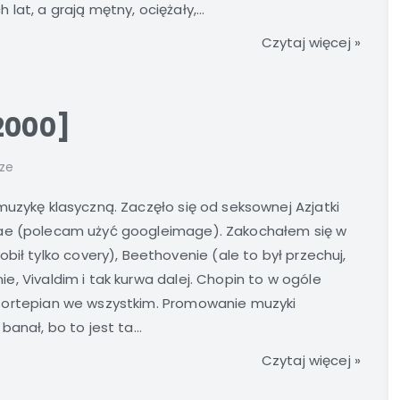
at, a grają mętny, ociężały,...
Czytaj więcej »
2000]
ze
uzykę klasyczną. Zaczęło się od seksownej Azjatki
e (polecam użyć googleimage). Zakochałem się w
bił tylko covery), Beethovenie (ale to był przechuj,
nie, Vivaldim i tak kurwa dalej. Chopin to w ogóle
tny fortepian we wszystkim. Promowanie muzyki
anał, bo to jest ta...
Czytaj więcej »