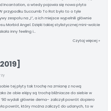
 Incantation, a wtedy pojawia się nowa płyta
W przypadku Succumb To Rot było to o tyle
ywy zespołu na „I”, a ich miejsce wypełnili głównie
 Morbid Angel. Dzięki takiej stylistycznej mini-wolcie
ała inny feeling i...
Czytaj więcej »
[2019]
rzy
obie tej płyty tak trochę na zmianę z nową
ako że obie ekipy są trochę bliźniacze do siebie w
 ’90 wydali głównie dema– zaliczyli powrót dopiero
zyła powrót, który można zaliczyć do udanych, to w