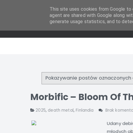
This site uses cookies from Google to d
agent are shared with Google along wit
generate usage statistics, and to dete
Pokazywanie postów oznaczonych 
Morbific – Bloom Of T
2025
,
death metal
,
Finlandia
Brak komenta
Udany debi
młodych obw