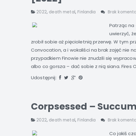
2022
,
death metal
,
Finlandia
Brak komenta
Patrząc na
uwierzyć, ż
zrobił sobie aż pięcioletnią przerwę. W tym p
Convocation, a i wokaliści na brak zajęć nie n
przypadkiem Finowie nie znudzili się wypraco
albo co gorsza – dać sobie z nią siana. Fires O
Udostępnij:
Corpsessed – Succumb
2022
,
death metal
,
Finlandia
Brak komenta
Co jakiś cz