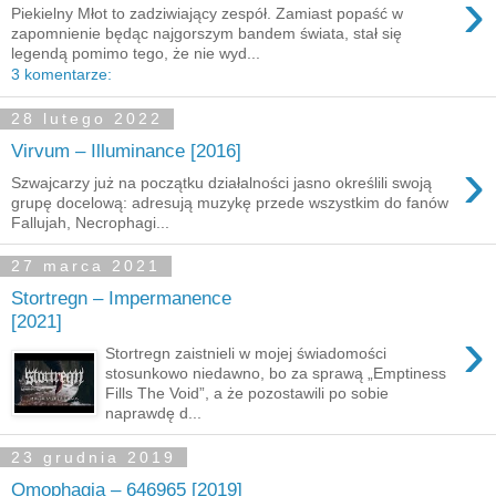
›
Piekielny Młot to zadziwiający zespół. Zamiast popaść w
zapomnienie będąc najgorszym bandem świata, stał się
legendą pomimo tego, że nie wyd...
3 komentarze:
28 lutego 2022
Virvum – Illuminance [2016]
›
Szwajcarzy już na początku działalności jasno określili swoją
grupę docelową: adresują muzykę przede wszystkim do fanów
Fallujah, Necrophagi...
27 marca 2021
Stortregn – Impermanence
[2021]
›
Stortregn zaistnieli w mojej świadomości
stosunkowo niedawno, bo za sprawą „Emptiness
Fills The Void”, a że pozostawili po sobie
naprawdę d...
23 grudnia 2019
Omophagia – 646965 [2019]