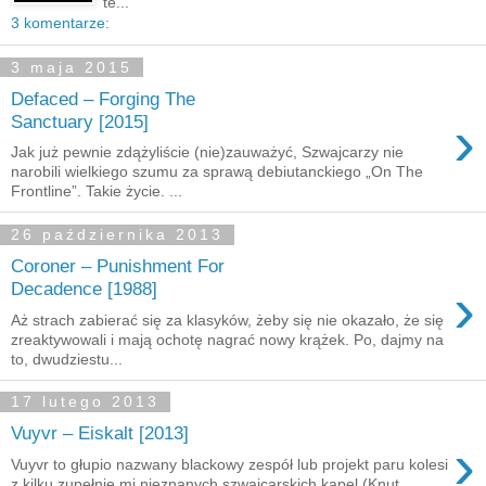
te...
3 komentarze:
3 maja 2015
Defaced – Forging The
›
Sanctuary [2015]
Jak już pewnie zdążyliście (nie)zauważyć, Szwajcarzy nie
narobili wielkiego szumu za sprawą debiutanckiego „On The
Frontline”. Takie życie. ...
26 października 2013
Coroner – Punishment For
›
Decadence [1988]
Aż strach zabierać się za klasyków, żeby się nie okazało, że się
zreaktywowali i mają ochotę nagrać nowy krążek. Po, dajmy na
to, dwudziestu...
17 lutego 2013
Vuyvr – Eiskalt [2013]
›
Vuyvr to głupio nazwany blackowy zespół lub projekt paru kolesi
z kilku zupełnie mi nieznanych szwajcarskich kapel (Knut,