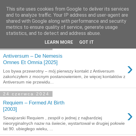
This site uses cookies from Google to deliver its services
and to analyze traffic. Your IP address and user-agent are
shared with Google along with performance and security
Pokazywanie postów oznaczonych etykietą
Szwajcaria
.
metrics to ensure quality of service, generate usage
Pokaż wszystkie posty
statistics, and to detect and address abuse.
LEARN MORE
GOT IT
29 czerwca 2026
Antiversum – De Nemesis
›
Omnes Et Omnia [2025]
Los bywa przewrotny – mój pierwszy kontakt z Antiversum
zakończyłem z mocnym postanowieniem, że więcej kontaktów z
Antiversum nie przewidu...
24 czerwca 2024
Requiem – Formed At Birth
›
[2003]
Szwajcarski Requiem , zespół o jednej z najbardziej
nieoryginalnych nazw na świecie, wystartował w drugiej połowie
lat 90. ubiegłego wieku, ...