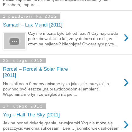
Elizabeth, Impure...
2 października 2012
Samael – Lux Mundi [2011]
›
Czy nie można było tak od razu?! Czy naprawdę
potrzebowali kilku lat, żeby dotarło do nich, w
czym są najlepsi? Niepojęte! Otwierający płytę...
23 lutego 2012
Rorcal – Rorcal & Solar Flare
›
[2011]
Na skali ocen 0 mamy opisane tylko jako „nie-muzyka”, a
powinno być jeszcze „najprawdopodobniej ambient”.
Wspominam o tym ze względu na pier...
17 lutego 2012
Yog – Half The Sky [2011]
›
Jak na ponad dekadę grania, szwajcarski Yog nie może się
poszczycić wieloma sukcesami. Eee… jakimikolwiek sukcesami.