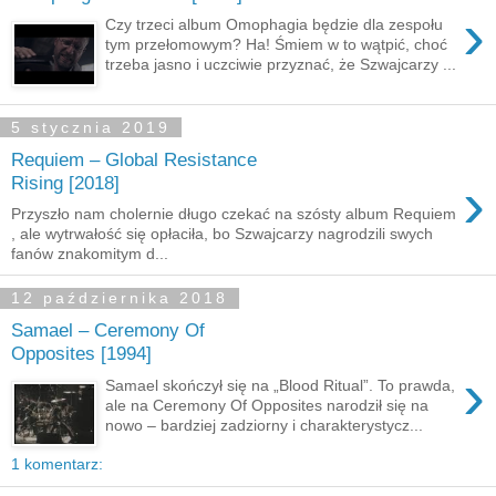
›
Czy trzeci album Omophagia będzie dla zespołu
tym przełomowym? Ha! Śmiem w to wątpić, choć
trzeba jasno i uczciwie przyznać, że Szwajcarzy ...
5 stycznia 2019
Requiem – Global Resistance
›
Rising [2018]
Przyszło nam cholernie długo czekać na szósty album Requiem
, ale wytrwałość się opłaciła, bo Szwajcarzy nagrodzili swych
fanów znakomitym d...
12 października 2018
Samael – Ceremony Of
Opposites [1994]
›
Samael skończył się na „Blood Ritual”. To prawda,
ale na Ceremony Of Opposites narodził się na
nowo – bardziej zadziorny i charakterystycz...
1 komentarz: