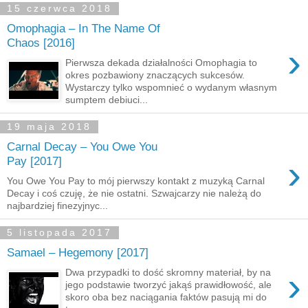
15 czerwca 2018
Omophagia – In The Name Of
Chaos [2016]
›
Pierwsza dekada działalności Omophagia to
okres pozbawiony znaczących sukcesów.
Wystarczy tylko wspomnieć o wydanym własnym
sumptem debiuci...
19 maja 2018
Carnal Decay – You Owe You
›
Pay [2017]
You Owe You Pay to mój pierwszy kontakt z muzyką Carnal
Decay i coś czuję, że nie ostatni. Szwajcarzy nie należą do
najbardziej finezyjnyc...
5 listopada 2017
Samael – Hegemony [2017]
›
Dwa przypadki to dość skromny materiał, by na
jego podstawie tworzyć jakąś prawidłowość, ale
skoro oba bez naciągania faktów pasują mi do