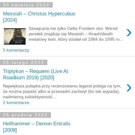
30 kwietnia 2024
Messiah – Christus Hypercubus
[2024]
›
Szwajcaria nie tylko Celtic Frostem stoi. Wśród
perełek znajduje się Messiah – thrash/death
metalowy twór, który działał od 1984 do 1995 ro...
5 komentarzy:
25 lutego 2023
Triptykon – Requiem (Live At
Roadburn 2019) [2020]
›
Największa pułapka przy recenzowaniu legend polega na tym,
że można popaść albo w przesadni zachwyt (bo tak wypada),
nadmierną subiektywność...
2 komentarze:
26 grudnia 2022
Hellhammer – Demon Entrails
[2008]