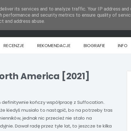
eliver its services and to analyze traffic. Your IP address and 
h performance and security metrics to ensure quality of servic
ct and address abuse.
RECENZJE
REKOMENDACJE
BIOGRAFIE
INFO
North America [2021]
n definitywnie kończy współpracę z Suffocation.
 że kiedyś musiało to nastąpić, bo na potrzeby tras
enników, jednak nic przecież nie stało na
dyjnie. Dawał radę przez tyle lat, to jeszcze te kilka