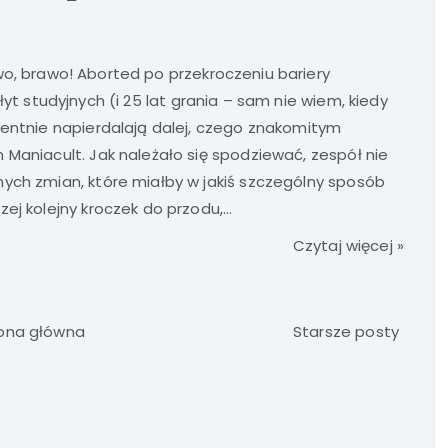
y
o, brawo! Aborted po przekroczeniu bariery
łyt studyjnych (i 25 lat grania – sam nie wiem, kiedy
wentnie napierdalają dalej, czego znakomitym
 Maniacult. Jak należało się spodziewać, zespół nie
ych zmian, które miałby w jakiś szczególny sposób
j kolejny kroczek do przodu,...
Czytaj więcej »
ona główna
Starsze posty