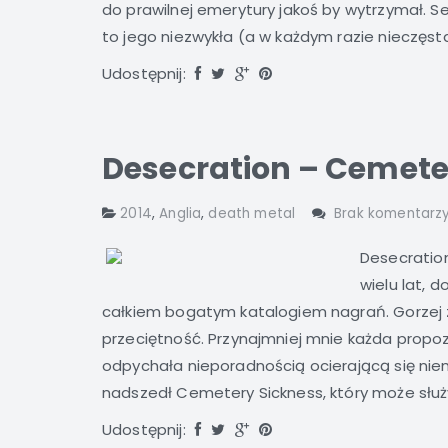
do prawilnej emerytury jakoś by wytrzymał. 
to jego niezwykła (a w każdym razie nieczęsta
Udostępnij:
Desecration – Cemete
2014
,
Anglia
,
death metal
Brak komentarz
Desecration
wielu lat, 
całkiem bogatym katalogiem nagrań. Gorzej z
przeciętność. Przynajmniej mnie każda propoz
odpychała nieporadnością ocierającą się nie
nadszedł Cemetery Sickness, który może służy
Udostępnij: