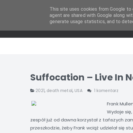
This site uses cookies from Google to d
agent are shared with Google along wit
generate usage statistics, and to dete
Suffocation – Live In 
2021
,
death metal
,
USA
1 komentarz
Frank Mulle
Wydaje się,
zespół już od dawna korzystał z tańszych zami
przeszkodzie, żeby Frank wciąż udzielał się stu