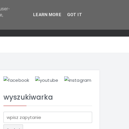
user-
e,
LEARN MORE
GOT IT
wyszukiwarka
S
z