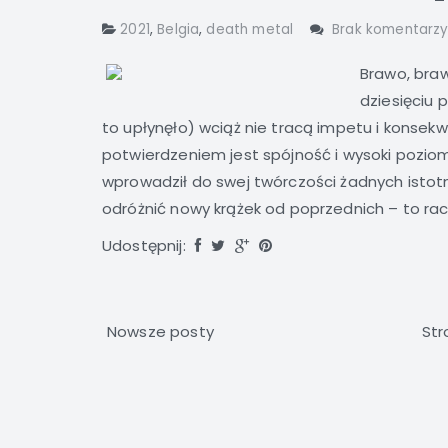
2021
,
Belgia
,
death metal
Brak komentarz
Brawo, braw
dziesięciu p
to upłynęło) wciąż nie tracą impetu i konsek
potwierdzeniem jest spójność i wysoki poziom
wprowadził do swej twórczości żadnych istotn
odróżnić nowy krążek od poprzednich – to racze
Udostępnij:
Nowsze posty
Str