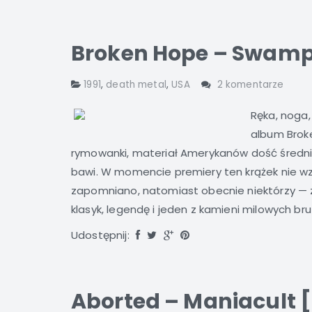
Broken Hope – Swampe
1991
,
death metal
,
USA
2 komentarze
Ręka, noga,
album Brok
rymowanki, materiał Amerykanów dość średnio 
bawi. W momencie premiery ten krążek nie wz
zapomniano, natomiast obecnie niektórzy — z
klasyk, legendę i jeden z kamieni milowych b
Udostępnij:
Aborted – Maniacult [