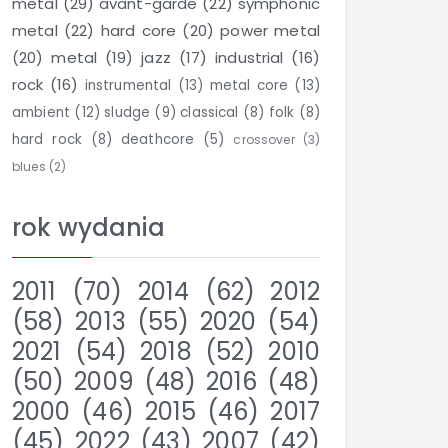
metal
(29)
avant-garde
(22)
symphonic
metal
(22)
hard core
(20)
power metal
(20)
metal
(19)
jazz
(17)
industrial
(16)
rock
(16)
instrumental
(13)
metal core
(13)
ambient
(12)
sludge
(9)
classical
(8)
folk
(8)
hard rock
(8)
deathcore
(5)
crossover
(3)
blues
(2)
rok wydania
2011
(70)
2014
(62)
2012
(58)
2013
(55)
2020
(54)
2021
(54)
2018
(52)
2010
(50)
2009
(48)
2016
(48)
2000
(46)
2015
(46)
2017
(45)
2022
(43)
2007
(42)