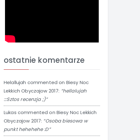
ostatnie komentarze
Helallujah
commented on
Biesy Noc
Lekkich Obyczajow 2017
:
“hellalujah
:::Sztos recenzja ;)”
Lukas
commented on
Biesy Noc Lekkich
Obyczajow 2017
:
“Osoba biesowa w
punkt hehehehe :D”