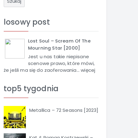
u
k
a
losowy post
j
Lost Soul – Scream Of The
Mourning Star [2000]
Jest u nas takie niepisane
scenowe prawo, które mówi,
że jeśli ma się do zaoferowania...
więcej
top5 tygodnia
Metallica – 72 Seasons [2023]
Kat & Roman Kostrzewski –