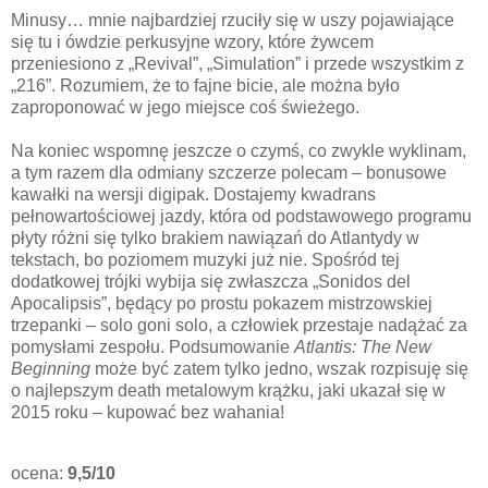
Minusy… mnie najbardziej rzuciły się w uszy pojawiające
się tu i ówdzie perkusyjne wzory, które żywcem
przeniesiono z „Revival”, „Simulation” i przede wszystkim z
„216”. Rozumiem, że to fajne bicie, ale można było
zaproponować w jego miejsce coś świeżego.
Na koniec wspomnę jeszcze o czymś, co zwykle wyklinam,
a tym razem dla odmiany szczerze polecam – bonusowe
kawałki na wersji digipak. Dostajemy kwadrans
pełnowartościowej jazdy, która od podstawowego programu
płyty różni się tylko brakiem nawiązań do Atlantydy w
tekstach, bo poziomem muzyki już nie. Spośród tej
dodatkowej trójki wybija się zwłaszcza „Sonidos del
Apocalipsis”, będący po prostu pokazem mistrzowskiej
trzepanki – solo goni solo, a człowiek przestaje nadążać za
pomysłami zespołu. Podsumowanie
Atlantis: The New
Beginning
może być zatem tylko jedno, wszak rozpisuję się
o najlepszym death metalowym krążku, jaki ukazał się w
2015 roku – kupować bez wahania!
ocena:
9,5/10