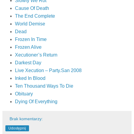
Slowly We Rot
Cause Of Death
The End Complete
World Demise
Dead
Frozen In Time
Frozen Alive
Xecutioner’s Return
Darkest Day
Live Xecution – Party.San 2008
Inked In Blood
Ten Thousand Ways To Die
Obituary
Dying Of Everything
Brak komentarzy:
Udostępnij