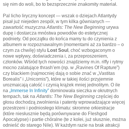
się nim do woli, bo to bezsprzecznie znakomity materiał.
Pal licho liryczny koncept — wszak o dziejach Atlantydy
pisał już niejeden zespół, w tym kilka gównianych —
zawartość muzyczna
Atlantis: The New Beginning
urywa
dupę i dostarcza mnóstwa powodów do estetycznej
podniety. Od początku do końca mamy tu do czynienia z
albumem w rozpoznawalnym (momentami aż za bardzo – o
czym za chwilę) stylu
Lost Soul
, choć wzbogaconym o
nowe wpływy, doświadczenia i, za przeproszeniem,
członków. Wśród tych nowości znajdziemy m.in. riffy i rytmy
mocno zalatujące thrash’em (np. w „Ravines Of Rapture”)
czy blackiem (najmocniej dają o sobie znać w „Vastitas
Borealis” i „Unicornis”), które w takiej ilości przyjemnie
urozmaicają całość i czynią krążek mniej jednolitym. O ile
na
„Immerse In Infinity”
dominowała sieczka w okrutnych
tempach, tak na
Atlantis: The New Beginning
częściej do
głosu dochodzą zwolnienia i patenty wprowadzające więcej
przestrzeni i podniosłego klimatu: skromne orkiestracje
(które niesłusznie będą porównywane do Fleshgod
Apocalypse) i partie chóralne (te z kolei, już słusznie, można
odnieść do starego Nile). W każdym razie na brak atrakcji