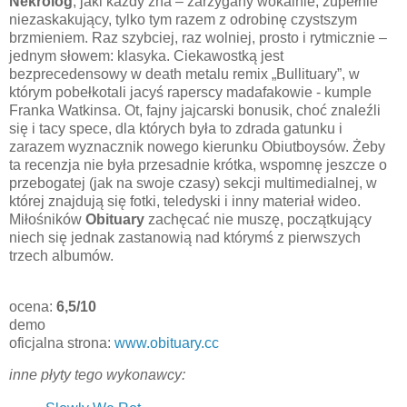
Nekrolog
, jaki każdy zna – zarzygany wokalnie, zupełnie
niezaskakujący, tylko tym razem z odrobinę czystszym
brzmieniem. Raz szybciej, raz wolniej, prosto i rytmicznie –
jednym słowem: klasyka. Ciekawostką jest
bezprecedensowy w death metalu remix „Bullituary”, w
którym pobełkotali jacyś raperscy madafakowie - kumple
Franka Watkinsa. Ot, fajny jajcarski bonusik, choć znaleźli
się i tacy spece, dla których była to zdrada gatunku i
zarazem wyznacznik nowego kierunku Obiutboysów. Żeby
ta recenzja nie była przesadnie krótka, wspomnę jeszcze o
przebogatej (jak na swoje czasy) sekcji multimedialnej, w
której znajdują się fotki, teledyski i inny materiał wideo.
Miłośników
Obituary
zachęcać nie muszę, początkujący
niech się jednak zastanowią nad którymś z pierwszych
trzech albumów.
ocena:
6,5/10
demo
oficjalna strona:
www.obituary.cc
inne płyty tego wykonawcy: