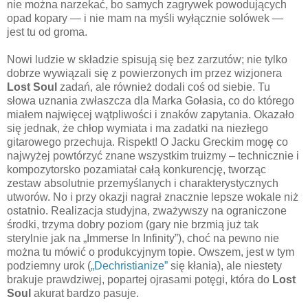
nie można narzekać, bo samych zagrywek powodujących
opad kopary — i nie mam na myśli wyłącznie solówek —
jest tu od groma.
Nowi ludzie w składzie spisują się bez zarzutów; nie tylko
dobrze wywiązali się z powierzonych im przez wizjonera
Lost Soul
zadań, ale również dodali coś od siebie. Tu
słowa uznania zwłaszcza dla Marka Gołasia, co do którego
miałem najwięcej wątpliwości i znaków zapytania. Okazało
się jednak, że chłop wymiata i ma zadatki na niezłego
gitarowego przechuja. Rispekt! O Jacku Greckim mogę co
najwyżej powtórzyć znane wszystkim truizmy – technicznie i
kompozytorsko pozamiatał całą konkurencję, tworząc
zestaw absolutnie przemyślanych i charakterystycznych
utworów. No i przy okazji nagrał znacznie lepsze wokale niż
ostatnio. Realizacja studyjna, zważywszy na ograniczone
środki, trzyma dobry poziom (gary nie brzmią już tak
sterylnie jak na „Immerse In Infinity”), choć na pewno nie
można tu mówić o produkcyjnym topie. Owszem, jest w tym
podziemny urok (
„Dechristianize”
się kłania), ale niestety
brakuje prawdziwej, popartej ojrasami potęgi, która do
Lost
Soul
akurat bardzo pasuje.