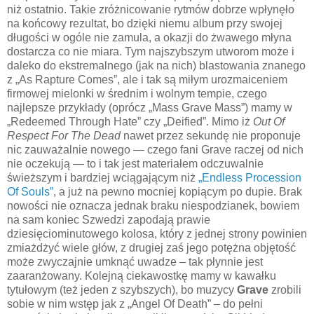
niż ostatnio. Takie zróżnicowanie rytmów dobrze wpłynęło
na końcowy rezultat, bo dzięki niemu album przy swojej
długości w ogóle nie zamula, a okazji do żwawego młyna
dostarcza co nie miara. Tym najszybszym utworom może i
daleko do ekstremalnego (jak na nich) blastowania znanego
z „As Rapture Comes”, ale i tak są miłym urozmaiceniem
firmowej mielonki w średnim i wolnym tempie, czego
najlepsze przykłady (oprócz „Mass Grave Mass”) mamy w
„Redeemed Through Hate” czy „Deified”. Mimo iż
Out Of
Respect For The Dead
nawet przez sekundę nie proponuje
nic zauważalnie nowego — czego fani Grave raczej od nich
nie oczekują — to i tak jest materiałem odczuwalnie
świeższym i bardziej wciągającym niż
„Endless Procession
Of Souls”
, a już na pewno mocniej kopiącym po dupie. Brak
nowości nie oznacza jednak braku niespodzianek, bowiem
na sam koniec Szwedzi zapodają prawie
dziesięciominutowego kolosa, który z jednej strony powinien
zmiażdżyć wiele głów, z drugiej zaś jego potężna objętość
może zwyczajnie umknąć uwadze – tak płynnie jest
zaaranżowany. Kolejną ciekawostkę mamy w kawałku
tytułowym (też jeden z szybszych), bo muzycy
Grave
zrobili
sobie w nim wstęp jak z „Angel Of Death” – do pełni