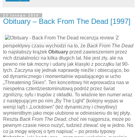
23 lutego 2016
Obituary – Back From The Dead [1997]
Z
perspektywy czasu wychodzi na to, że
Back From The Dead
to najsłabszy krążek
Obituary
przed zawieszeniem przez
nich działalności na kilka długich lat. Nie jest zły, ale na
pewno nie tak mocny i udany jak klasyki z początku lat 90-
tych. Zaczyna się jednak naprawdę nieźle i obiecująco, bo
od dynamicznego i momentalnie wpadającego w ucho
„Threatening Skies”. Ten koncertowy hit wprowadza nas w
niespełna czterdziestominutową podróż przez świat
zgnilizny, syfu i trupów z okładki. To właśnie ten numer wraz
z następującym po nim „By The Light” (kolejny wypas w
wersji lajf) i „Lockdown” (też dynamiczny i chwytliwy)
wymieniłbym jako moje ulubione w odniesieniu do tej płyty.
Reszta
Back From The Dead
, choć nie najgorsza, może po
pewnym czasie nieco nużyć, tudzież zlewać się w jedno. No
co ja mogę więcej o tym napisać – po prostu typowy