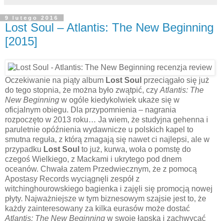
9 lutego 2016
Lost Soul – Atlantis: The New Beginning
[2015]
Oczekiwanie na piąty album
Lost Soul
przeciągało się już
do tego stopnia, że można było zwątpić, czy
Atlantis: The
New Beginning
w ogóle kiedykolwiek ukaże się w
oficjalnym obiegu. Dla przypomnienia – nagrania
rozpoczęto w 2013 roku… Ja wiem, że studyjna gehenna i
paruletnie opóźnienia wydawnicze u polskich kapel to
smutna reguła, z którą zmagają się nawet ci najlepsi, ale w
przypadku
Lost Soul
to już, kurwa, woła o pomstę do
czegoś Wielkiego, z Mackami i ukrytego pod dnem
oceanów. Chwała zatem Przedwiecznym, że z pomocą
Apostasy Records wyciągnęli zespół z
witchinghourowskiego bagienka i zajęli się promocją nowej
płyty. Najważniejsze w tym biznesowym szajsie jest to, że
każdy zainteresowany za kilka eurasów może dostać
Atlantis: The New Beginning
w swoje łapska i zachwycać