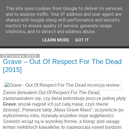
This site uses cookies from Google to deliver its services
and to analyze traffic. Your IP address and user-agent are
shared with Google along with performance and security
metrics to ensure quality of service, generate usage
statistics, and to detect and address abuse.
LEARN MORE
GOT IT
28 lutego 2016
Grave – Out Of Respect For The Dead
[2015]
Zanim dorwałem
Out Of Respect For The Dead
,
zastanawiałem się, czy świat potrzebuje jeszcze jednej płyty
Grave
, wszak nagrali ich już całą masę, czyli równe
dziesięć. Pierwsze takty „Mass Grave Mass”, oczywiście po
wybrzmieniu intra, rozwiały wszelkie moje wątpliwości.
Szwedzi wciąż są w wysokiej formie, a biorąc pod uwagę
tempo niektórych kawałków, to napieprzają nawet bardziej