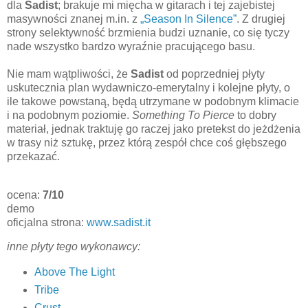
dla
Sadist
; brakuje mi mięcha w gitarach i tej zajebistej
masywności znanej m.in. z
„Season In Silence”
. Z drugiej
strony selektywność brzmienia budzi uznanie, co się tyczy
nade wszystko bardzo wyraźnie pracującego basu.
Nie mam wątpliwości, że
Sadist
od poprzedniej płyty
uskutecznia plan wydawniczo-emerytalny i kolejne płyty, o
ile takowe powstaną, będą utrzymane w podobnym klimacie
i na podobnym poziomie.
Something To Pierce
to dobry
materiał, jednak traktuję go raczej jako pretekst do jeżdżenia
w trasy niż sztukę, przez którą zespół chce coś głębszego
przekazać.
ocena:
7/10
demo
oficjalna strona:
www.sadist.it
inne płyty tego wykonawcy:
Above The Light
Tribe
Crust