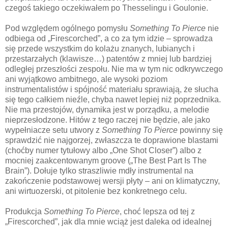
czegoś takiego oczekiwałem po Thesselingu i Goulonie.
Pod względem ogólnego pomysłu
Something To Pierce
nie
odbiega od „Firescorched”, a co za tym idzie – sprowadza
się przede wszystkim do kolażu znanych, lubianych i
przestarzałych (klawisze…) patentów z mniej lub bardziej
odległej przeszłości zespołu. Nie ma w tym nic odkrywczego
ani wyjątkowo ambitnego, ale wysoki poziom
instrumentalistów i spójność materiału sprawiają, że słucha
się tego całkiem nieźle, chyba nawet lepiej niż poprzednika.
Nie ma przestojów, dynamika jest w porządku, a melodie
nieprzesłodzone. Hitów z tego raczej nie będzie, ale jako
wypełniacze setu utwory z
Something To Pierce
powinny się
sprawdzić nie najgorzej, zwłaszcza te doprawione blastami
(choćby numer tytułowy albo „One Shot Closer”) albo z
mocniej zaakcentowanym groove („The Best Part Is The
Brain”). Dołuje tylko straszliwie mdły instrumental na
zakończenie podstawowej wersji płyty – ani on klimatyczny,
ani wirtuozerski, ot pitolenie bez konkretnego celu.
Produkcja
Something To Pierce
, choć lepsza od tej z
„Firescorched”, jak dla mnie wciąż jest daleka od idealnej