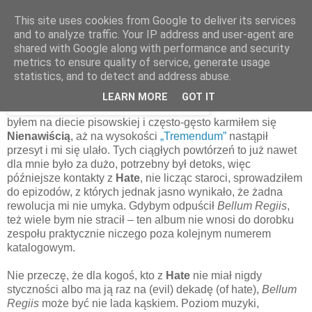
This site uses cookies from Google to deliver its services
and to analyze traffic. Your IP address and user-agent are
shared with Google along with performance and security
19 listopada 2025
metrics to ensure quality of service, generate usage
Hate – Bellum Regiis [2025]
statistics, and to detect and address abuse.
LEARN MORE
GOT IT
Przez długi czas
byłem na diecie pisowskiej i często-gęsto karmiłem się
Nienawiścią
, aż na wysokości
„Tremendum”
nastąpił
przesyt i mi się ulało. Tych ciągłych powtórzeń to już nawet
dla mnie było za dużo, potrzebny był detoks, więc
późniejsze kontakty z
Hate
, nie licząc staroci, sprowadziłem
do epizodów, z których jednak jasno wynikało, że żadna
rewolucja mi nie umyka. Gdybym odpuścił
Bellum Regiis
,
też wiele bym nie stracił – ten album nie wnosi do dorobku
zespołu praktycznie niczego poza kolejnym numerem
katalogowym.
Nie przeczę, że dla kogoś, kto z
Hate
nie miał nigdy
styczności albo ma ją raz na (evil) dekadę (of hate),
Bellum
Regiis
może być nie lada kąskiem. Poziom muzyki,