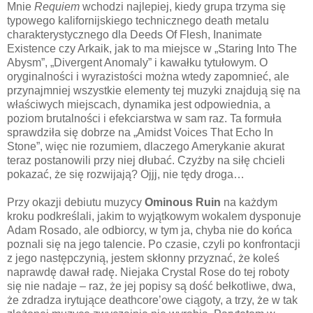
Mnie
Requiem
wchodzi najlepiej, kiedy grupa trzyma się
typowego kalifornijskiego technicznego death metalu
charakterystycznego dla Deeds Of Flesh, Inanimate
Existence czy Arkaik, jak to ma miejsce w „Staring Into The
Abysm”, „Divergent Anomaly” i kawałku tytułowym. O
oryginalności i wyrazistości można wtedy zapomnieć, ale
przynajmniej wszystkie elementy tej muzyki znajdują się na
właściwych miejscach, dynamika jest odpowiednia, a
poziom brutalności i efekciarstwa w sam raz. Ta formuła
sprawdziła się dobrze na „Amidst Voices That Echo In
Stone”, więc nie rozumiem, dlaczego Amerykanie akurat
teraz postanowili przy niej dłubać. Czyżby na siłę chcieli
pokazać, że się rozwijają? Ojjj, nie tędy droga…
Przy okazji debiutu muzycy
Ominous Ruin
na każdym
kroku podkreślali, jakim to wyjątkowym wokalem dysponuje
Adam Rosado, ale odbiorcy, w tym ja, chyba nie do końca
poznali się na jego talencie. Po czasie, czyli po konfrontacji
z jego następczynią, jestem skłonny przyznać, że koleś
naprawdę dawał radę. Niejaka Crystal Rose do tej roboty
się nie nadaje – raz, że jej popisy są dość bełkotliwe, dwa,
że zdradza irytujące deathcore’owe ciągoty, a trzy, że w tak