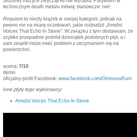
złożonej muzyce zwyczajnie nie wyrabia. Parytetom w
technicznym death metalu mówię stanowcze: nie!
Requiem
to niezły krążek w swojej kategorii, jednak na
pewno nie na miarę oczekiwań, jakie rozbudził „Amidst
Voices That Echo In Stone”. W związku z tym obstawiam, że
szybko przepadnie pośród dziesiątek podobnych płyt, a i
sam zespół może mieć problem z utrzymaniem się na
powierzchni.
ocena:
7/10
demo
oficjalny profil Facebook:
www.facebook.com/OminousRuin
inne płyty tego wykonawcy:
Amidst Voices That Echo In Stone