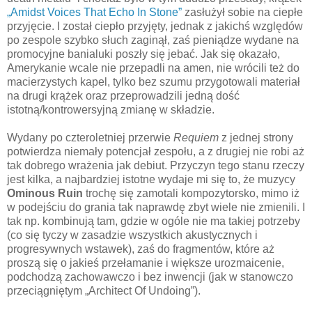
„Amidst Voices That Echo In Stone”
zasłużył sobie na ciepłe
przyjęcie. I został ciepło przyjęty, jednak z jakichś względów
po zespole szybko słuch zaginął, zaś pieniądze wydane na
promocyjne banialuki poszły się jebać. Jak się okazało,
Amerykanie wcale nie przepadli na amen, nie wrócili też do
macierzystych kapel, tylko bez szumu przygotowali materiał
na drugi krążek oraz przeprowadzili jedną dość
istotną/kontrowersyjną zmianę w składzie.
Wydany po czteroletniej przerwie
Requiem
z jednej strony
potwierdza niemały potencjał zespołu, a z drugiej nie robi aż
tak dobrego wrażenia jak debiut. Przyczyn tego stanu rzeczy
jest kilka, a najbardziej istotne wydaje mi się to, że muzycy
Ominous Ruin
trochę się zamotali kompozytorsko, mimo iż
w podejściu do grania tak naprawdę zbyt wiele nie zmienili. I
tak np. kombinują tam, gdzie w ogóle nie ma takiej potrzeby
(co się tyczy w zasadzie wszystkich akustycznych i
progresywnych wstawek), zaś do fragmentów, które aż
proszą się o jakieś przełamanie i większe urozmaicenie,
podchodzą zachowawczo i bez inwencji (jak w stanowczo
przeciągniętym „Architect Of Undoing”).