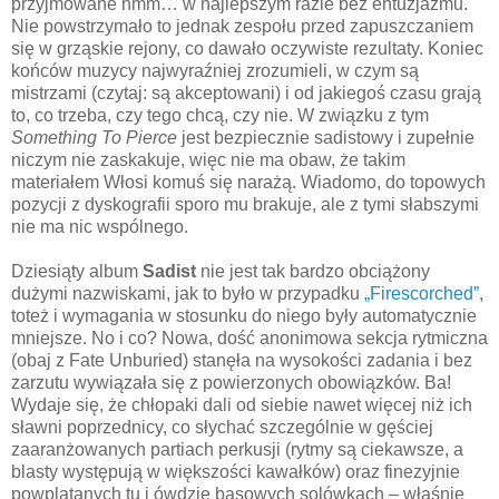
przyjmowane hmm… w najlepszym razie bez entuzjazmu.
Nie powstrzymało to jednak zespołu przed zapuszczaniem
się w grząskie rejony, co dawało oczywiste rezultaty. Koniec
końców muzycy najwyraźniej zrozumieli, w czym są
mistrzami (czytaj: są akceptowani) i od jakiegoś czasu grają
to, co trzeba, czy tego chcą, czy nie. W związku z tym
Something To Pierce
jest bezpiecznie sadistowy i zupełnie
niczym nie zaskakuje, więc nie ma obaw, że takim
materiałem Włosi komuś się narażą. Wiadomo, do topowych
pozycji z dyskografii sporo mu brakuje, ale z tymi słabszymi
nie ma nic wspólnego.
Dziesiąty album
Sadist
nie jest tak bardzo obciążony
dużymi nazwiskami, jak to było w przypadku
„Firescorched”
,
toteż i wymagania w stosunku do niego były automatycznie
mniejsze. No i co? Nowa, dość anonimowa sekcja rytmiczna
(obaj z Fate Unburied) stanęła na wysokości zadania i bez
zarzutu wywiązała się z powierzonych obowiązków. Ba!
Wydaje się, że chłopaki dali od siebie nawet więcej niż ich
sławni poprzednicy, co słychać szczególnie w gęściej
zaaranżowanych partiach perkusji (rytmy są ciekawsze, a
blasty występują w większości kawałków) oraz finezyjnie
powplatanych tu i ówdzie basowych solówkach – właśnie