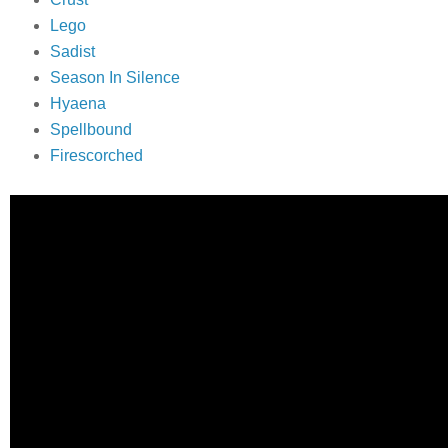
Lego
Sadist
Season In Silence
Hyaena
Spellbound
Firescorched