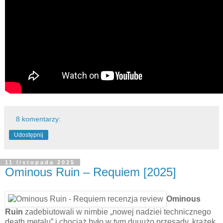
8 komentarzy:
Udostępnij
11 listopada 2025
Ominous Ruin – Requiem [2025]
Ominous
Ruin
zadebiutowali w nimbie „nowej nadziei technicznego
death metalu” i chociaż było w tym duuużo przesady, krążek