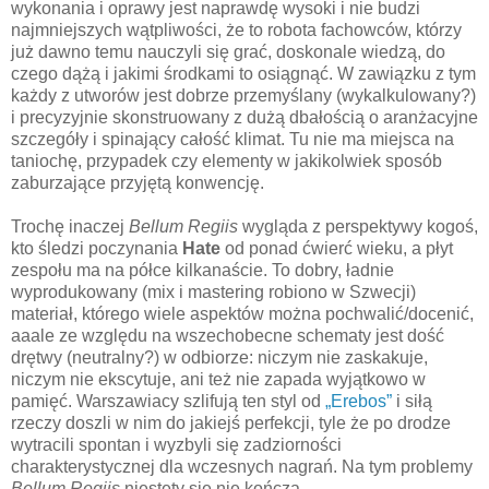
wykonania i oprawy jest naprawdę wysoki i nie budzi
najmniejszych wątpliwości, że to robota fachowców, którzy
już dawno temu nauczyli się grać, doskonale wiedzą, do
czego dążą i jakimi środkami to osiągnąć. W zawiązku z tym
każdy z utworów jest dobrze przemyślany (wykalkulowany?)
i precyzyjnie skonstruowany z dużą dbałością o aranżacyjne
szczegóły i spinający całość klimat. Tu nie ma miejsca na
taniochę, przypadek czy elementy w jakikolwiek sposób
zaburzające przyjętą konwencję.
Trochę inaczej
Bellum Regiis
wygląda z perspektywy kogoś,
kto śledzi poczynania
Hate
od ponad ćwierć wieku, a płyt
zespołu ma na półce kilkanaście. To dobry, ładnie
wyprodukowany (mix i mastering robiono w Szwecji)
materiał, którego wiele aspektów można pochwalić/docenić,
aaale ze względu na wszechobecne schematy jest dość
drętwy (neutralny?) w odbiorze: niczym nie zaskakuje,
niczym nie ekscytuje, ani też nie zapada wyjątkowo w
pamięć. Warszawiacy szlifują ten styl od
„Erebos”
i siłą
rzeczy doszli w nim do jakiejś perfekcji, tyle że po drodze
wytracili spontan i wyzbyli się zadziorności
charakterystycznej dla wczesnych nagrań. Na tym problemy
Bellum Regiis
niestety się nie kończą.