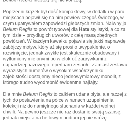
Poprzedni krążek był dość kompaktowy, w dodatku w paru
miejscach pojawił się na nim powiew czegoś świeżego, w
czym upatrywałem zapowiedzi głębszych zmian. Naiwny ja!
Bellum Regiis
to powrót typowej dla
Hate
stylistyki, a co za
tym idzie – przydługich utworów z całą masą zbędnych
powtórzeń. W każdym kawałku pojawia się jakiś naprawdę
zabójczy motyw, który aż się prosi o uwypuklenie, o
rozwinięcie, jednak zwykle jest skutecznie obudowany i
wytłumiony mielonymi po wielokroć zagrywkami z
najbardziej bazowego repertuaru zespołu. Zamiast zestawu
wyrazistych numerów o wysokim współczynniku
zajebistości dostajemy nieco jednowymiarowy monolit, z
którego trudno wyodrębnić ewidentne hajlajty.
Dla mnie
Bellum Regiis
to całkiem udana płyta, ale raczej z
tych do postawienia na półce w ramach uzupełnienia
kolekcji niż do namiętnego słuchania w każdej wolnej
chwili. Na pewno jeszcze nie raz dostanie swoją szansę,
jednak miejsca na hejtowym podium jej nie wróżę.