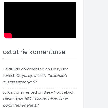
ostatnie komentarze
Helallujah
commented on
Biesy Noc
Lekkich Obyczajow 2017
:
“hellalujah
:::Sztos recenzja ;)”
Lukas
commented on
Biesy Noc Lekkich
Obyczajow 2017
:
“Osoba biesowa w
punkt hehehehe :D”