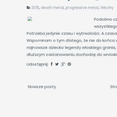
2015
,
death metal
,
progressive metal
,
Włochy
Podobno czł
wszystkiego
Potrzeba jedynie czasu i wytrwałości. A czas
Wspominam o tym dlatego, że nie do końca w
najnowsze dziecko legendy włoskiego grania,
dłuższym zastanowieniu dochodzę do wniosku, 
Udostępnij:
Nowsze posty
Str