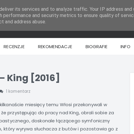
eliver its services and to analyze traffic. Your IP address and 
h performance and security metrics to ensure quality of servic
ct and address abuse.
RECENZJE
REKOMENDACJE
BIOGRAFIE
INFO
– King [2016]
1 komentarz
 kilkanaście miesięcy temu Włosi przekonywali w
że przystępując do pracy nad King, obrali sobie za
bastycznego, doskonale łączącego symfoniczny
 który wyrywa słuchacza z butów i pozostawia go z