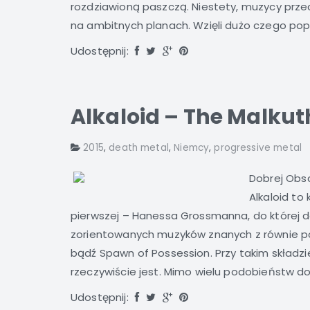
rozdziawioną paszczą. Niestety, muzycy przece
na ambitnych planach. Wzięli dużo czego popad
Udostępnij:
Alkaloid – The Malkut
2015
,
death metal
,
Niemcy
,
progressive metal
Dobrej Obsc
Alkaloid to
pierwszej – Hanessa Grossmanna, do której 
zorientowanych muzyków znanych z równie pok
bądź Spawn of Possession. Przy takim składzie
rzeczywiście jest. Mimo wielu podobieństw do 
Udostępnij: