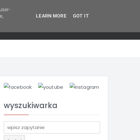
user-
e,
LEARN MORE
GOT IT
wyszukiwarka
S
z