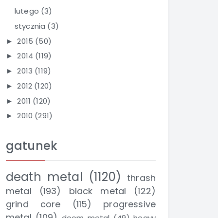
lutego
(3)
stycznia
(3)
2015
(50)
►
2014
(119)
►
2013
(119)
►
2012
(120)
►
2011
(120)
►
2010
(291)
►
gatunek
death metal
(1120)
thrash
metal
(193)
black metal
(122)
grind core
(115)
progressive
metal
(109)
doom metal
(49)
heavy