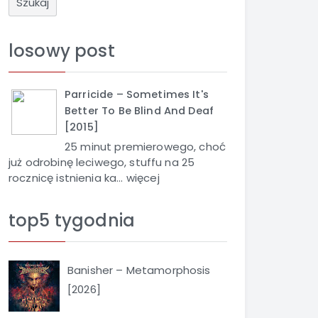
u
k
a
losowy post
j
Parricide – Sometimes It's
Better To Be Blind And Deaf
[2015]
25 minut premierowego, choć
już odrobinę leciwego, stuffu na 25
rocznicę istnienia ka...
więcej
top5 tygodnia
Banisher – Metamorphosis
[2026]