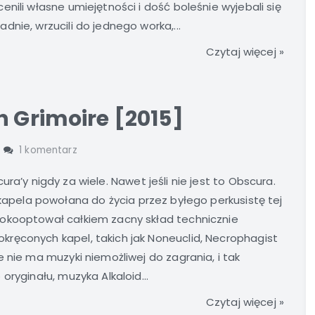
nili własne umiejętności i dość boleśnie wyjebali się
nie, wrzucili do jednego worka,...
Czytaj więcej »
h Grimoire [2015]
1 komentarz
ura’y nigdy za wiele. Nawet jeśli nie jest to Obscura.
 kapela powołana do życia przez byłego perkusistę tej
dokooptował całkiem zacny skład technicznie
ręconych kapel, takich jak Noneuclid, Necrophagist
 nie ma muzyki niemożliwej do zagrania, i tak
oryginału, muzyka Alkaloid...
Czytaj więcej »