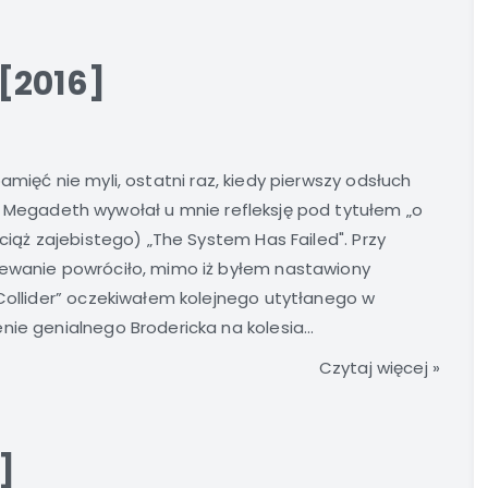
[2016]
pamięć nie myli, ostatni raz, kiedy pierwszy odsłuch
 Megadeth wywołał u mnie refleksję pod tytułem „o
wciąż zajebistego) „The System Has Failed". Przy
iewanie powróciło, mimo iż byłem nastawiony
 Collider” oczekiwałem kolejnego utytłanego w
ie genialnego Brodericka na kolesia...
Czytaj więcej »
]