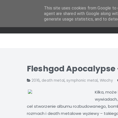
This site uses cookies from Google to d
agent are shared with Google along wit
generate usage statistics, and to dete
Fleshgod Apocalypse 
2016
,
death metal
,
symphonic metal
,
Włochy
Kilka, może
wywiadach, 
cel stworzenie albumu rozbudowanego, bom
rozmach i death metalowe wyziewy – takiego,