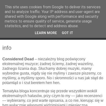
This site uses cookies from Google to deliver its services
and to analyze traffic. Your IP address and user-agent are
shared with Google along with performance and security
metrics to ensure quality of service, generate usage
statistics, and to detect and address abuse.
LEARN MORE
GOT IT
info
Considered Dead
– niezależny blog poświęcony
ekstremalnej muzyce; żadnej ściemy, żadnej wazeliny,
żadnego lizania dup. Słuchamy dobrej muzyki, mamy
wybredne gusta, nigdy się nie mylimy i zawsze piszemy, co
myślimy, a myślimy sporo. No i skromności u nas jak stąd do
potamtąd o i rzut beretem hen hen.
Tematyka bloga koncentruje się przede wszystkim wokół
ekstremalnych hałasów, przy czym to my — jako recenzenci
— wybieramy, co jest warte opisania, a co nie, kierując się w
tym wyłącznie własnymi widzimisiami i miesięczną