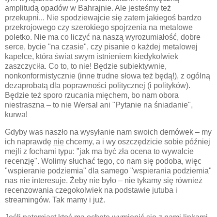
amplitudą opadów w Bahrajnie. Ale jesteśmy też
przekupni... Nie spodziewajcie się zatem jakiegoś bardzo
przekrojowego czy szerokiego spojrzenia na metalowe
poletko. Nie ma co liczyć na naszą wyrozumiałość, dobre
serce, bycie "na czasie", czy pisanie o każdej metalowej
kapelce, która świat swym istnieniem kiedykolwiek
zaszczyciła. Co to, to nie! Będzie subiektywnie,
nonkonformistycznie (inne trudne słowa też będą!), z ogólną
dezaprobatą dla poprawności politycznej (i polityków).
Będzie też sporo rzucania mięchem, bo nam obora
niestraszna – to nie Wersal ani "Pytanie na śniadanie",
kurwa!
Gdyby was naszło na wysyłanie nam swoich demówek – my
ich naprawdę
nie
chcemy, a i wy oszczędzicie sobie później
mejli z fochami typu: "jak ma być zła ocena to wywalcie
recenzję". Wolimy słuchać tego, co nam się podoba, więc
"wspieranie podziemia" dla samego "wspierania podziemia"
nas nie interesuje. Żeby nie było – nie tykamy się również
recenzowania czegokolwiek na podstawie jutuba i
streamingów. Tak mamy i już.