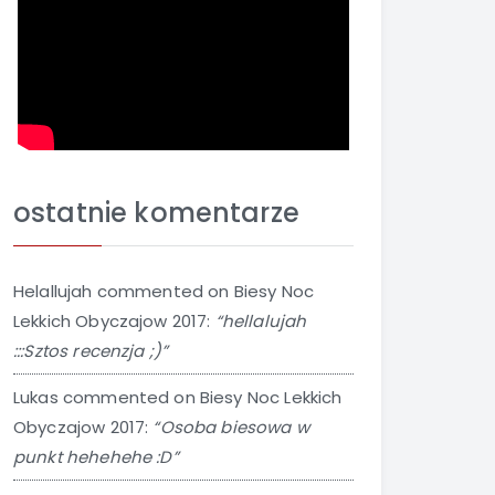
ostatnie komentarze
Helallujah
commented on
Biesy Noc
Lekkich Obyczajow 2017
:
“hellalujah
:::Sztos recenzja ;)”
Lukas
commented on
Biesy Noc Lekkich
Obyczajow 2017
:
“Osoba biesowa w
punkt hehehehe :D”