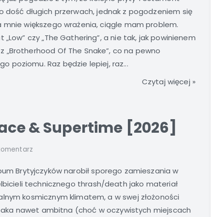
o dość długich przerwach, jednak z pogodzeniem się
a mnie większego wrażenia, ciągle mam problem.
 „Low” czy „The Gathering”, a nie tak, jak powinienem
z „Brotherhood Of The Snake”, co na pewno
poziomu. Raz będzie lepiej, raz...
Czytaj więcej »
pace & Supertime [2026]
 komentarz
lbum Brytyjczyków narobił sporego zamieszania w
lbicieli technicznego thrash/death jako materiał
zalnym kosmicznym klimatem, a w swej złożoności
a, taka nawet ambitna (choć w oczywistych miejscach