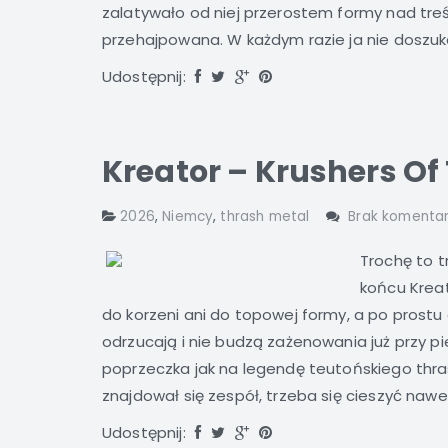
zalatywało od niej przerostem formy nad treś
przehajpowana. W każdym razie ja nie doszukał
Udostępnij:
Kreator – Krushers Of
2026
,
Niemcy
,
thrash metal
Brak komenta
Trochę to t
końcu Kreat
do korzeni ani do topowej formy, a po prostu
odrzucają i nie budzą zażenowania już przy p
poprzeczka jak na legendę teutońskiego thras
znajdował się zespół, trzeba się cieszyć nawet
Udostępnij: