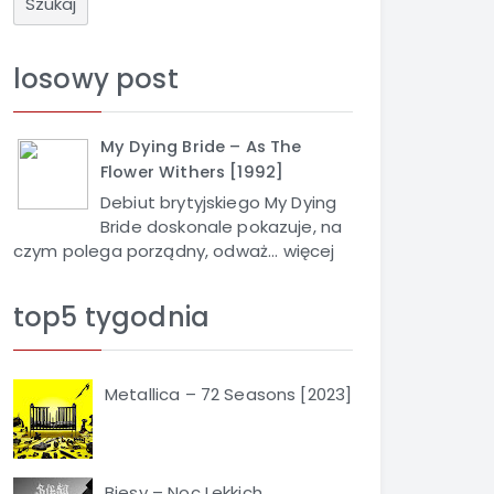
u
k
a
losowy post
j
My Dying Bride – As The
Flower Withers [1992]
Debiut brytyjskiego My Dying
Bride doskonale pokazuje, na
czym polega porządny, odważ...
więcej
top5 tygodnia
Metallica – 72 Seasons [2023]
Biesy – Noc Lekkich