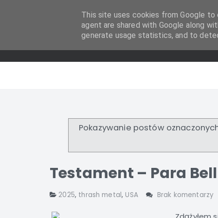
This site uses cookies from Google to d
agent are shared with Google along wit
generate usage statistics, and to dete
Pokazywanie postów oznaczonych
Testament – Para Bel
2025
,
thrash metal
,
USA
Brak komentarzy
Zdążyłem si