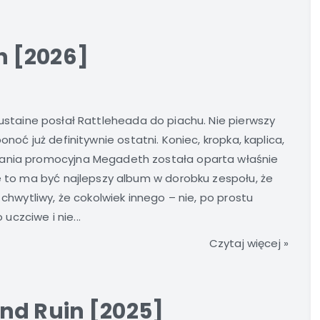
 [2026]
Mustaine posłał Rattleheada do piachu. Nie pierwszy
ponoć już definitywnie ostatni. Koniec, kropka, kaplica,
pania promocyjna Megadeth została oparta właśnie
że to ma być najlepszy album w dorobku zespołu, że
 chwytliwy, że cokolwiek innego – nie, po prostu
czciwe i nie...
Czytaj więcej »
nd Ruin [2025]