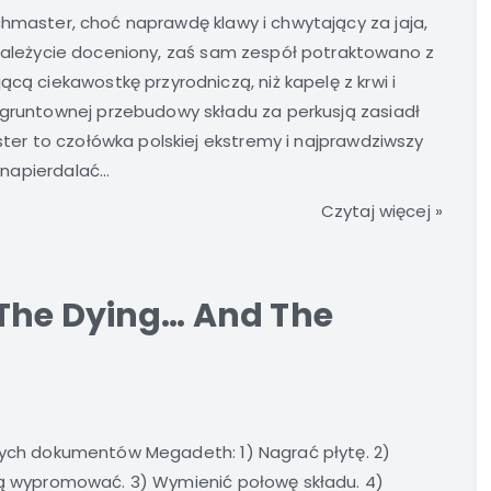
hmaster, choć naprawdę klawy i chwytający za jaja,
należycie doceniony, zaś sam zespół potraktowano z
ącą ciekawostkę przyrodniczą, niż kapelę z krwi i
 gruntownej przebudowy składu za perkusją zasiadł
aster to czołówka polskiej ekstremy i najprawdziwszy
 napierdalać...
Czytaj więcej »
 The Dying… And The
nych dokumentów Megadeth: 1) Nagrać płytę. 2)
ją wypromować. 3) Wymienić połowę składu. 4)