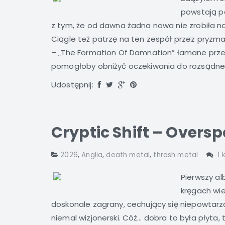
powstają p
z tym, że od dawna żadna nowa nie zrobiła n
Ciągle też patrzę na ten zespół przez pryzmat
– „The Formation Of Damnation” łamane prze
pomogłoby obniżyć oczekiwania do rozsądnego 
Udostępnij:
Cryptic Shift – Overs
2026
,
Anglia
,
death metal
,
thrash metal
1
Pierwszy a
kręgach wie
doskonale zagrany, cechujący się niepowtar
niemal wizjonerski. Cóż… dobra to była płyt