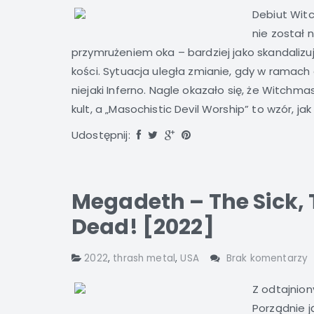
Debiut Witc
nie został 
przymrużeniem oka – bardziej jako skandalizuj
kości. Sytuacja uległa zmianie, gdy w ramach
niejaki Inferno. Nagle okazało się, że Witchm
kult, a „Masochistic Devil Worship” to wzór, jak
Udostępnij:
Megadeth – The Sick,
Dead! [2022]
2022
,
thrash metal
,
USA
Brak komentarzy
Z odtajnio
Porządnie 