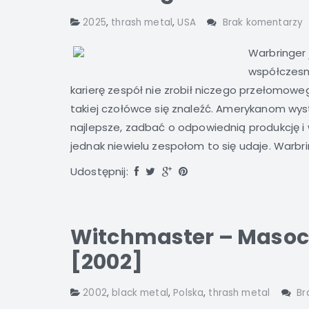
2025
,
thrash metal
,
USA
Brak komentarzy
Warbringer 
współczesn
karierę zespół nie zrobił niczego przełomowe
takiej czołówce się znaleźć. Amerykanom wys
najlepsze, zadbać o odpowiednią produkcję i 
jednak niewielu zespołom to się udaje. Warbring
Udostępnij:
Witchmaster – Masoch
[2002]
2002
,
black metal
,
Polska
,
thrash metal
Br