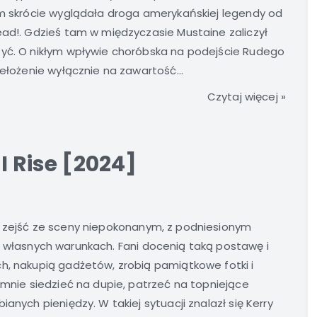
im skrócie wyglądała droga amerykańskiej legendy od
ead!. Gdzieś tam w międzyczasie Mustaine zaliczył
zyć. O nikłym wpływie choróbska na podejście Rudego
zełożenie wyłącznie na zawartość...
Czytaj więcej »
I Rise [2024]
t zejść ze sceny niepokonanym, z podniesionym
 własnych warunkach. Fani docenią taką postawę i
h, nakupią gadżetów, zrobią pamiątkowe fotki i
umnie siedzieć na dupie, patrzeć na topniejące
anych pieniędzy. W takiej sytuacji znalazł się Kerry