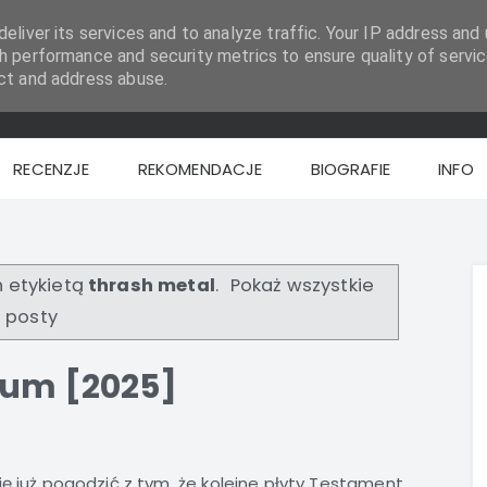
eliver its services and to analyze traffic. Your IP address and 
h performance and security metrics to ensure quality of servic
ct and address abuse.
RECENZJE
REKOMENDACJE
BIOGRAFIE
INFO
 etykietą
thrash metal
.
Pokaż wszystkie
posty
lum [2025]
ę już pogodzić z tym, że kolejne płyty Testament