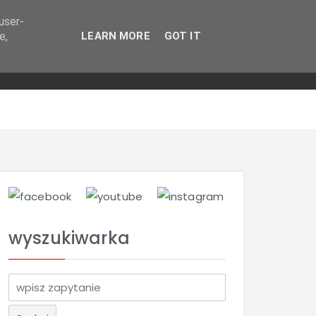
user-
e,
LEARN MORE
GOT IT
wyszukiwarka
S
z