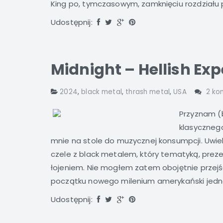
King po, tymczasowym, zamknięciu rozdziału p
Udostępnij:
Midnight – Hellish Ex
2024
,
black metal
,
thrash metal
,
USA
2 ko
Przyznam (b
klasycznego
mnie na stole do muzycznej konsumpcji. Uwie
czele z black metalem, który tematyką, prezen
łojeniem. Nie mogłem zatem obojętnie przejś
początku nowego milenium amerykański jedno
Udostępnij: