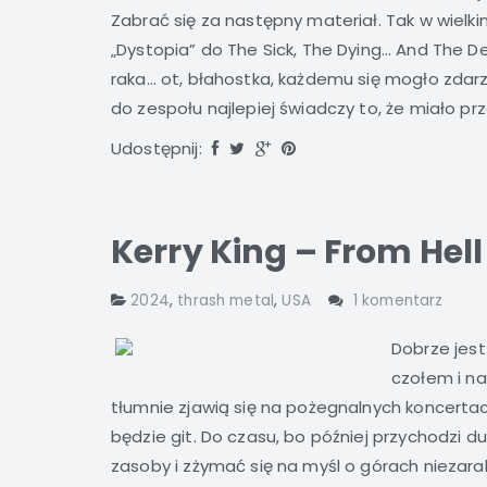
Zabrać się za następny materiał. Tak w wielk
„Dystopia” do The Sick, The Dying… And The D
raka… ot, błahostka, każdemu się mogło zdar
do zespołu najlepiej świadczy to, że miało pr
Udostępnij:
Kerry King – From Hell 
2024
,
thrash metal
,
USA
1 komentarz
Dobrze jes
czołem i na
tłumnie zjawią się na pożegnalnych koncertac
będzie git. Do czasu, bo później przychodzi d
zasoby i zżymać się na myśl o górach niezarabi