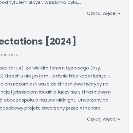
od tytułem Slayer. Wiadomo było,...
Czytaj więcej »
pectations [2024]
mentarze
ez tortur), że wielkim fanem typowego (czy.
) thrash’u nie jestem. Jedynie kilka kapel ląduje u
lbiam natomiast wszelkie thrash’owe hybrydy na
cją i jebnięciem idealnie łączy się z thrash’owym
ć obok zespołu o nazwie Midnight. Utworzony na
osobowy projekt stworzony przez Athenara...
Czytaj więcej »