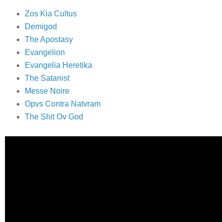
Zos Kia Cultus
Demigod
The Apostasy
Evangelion
Evangelia Heretika
The Satanist
Messe Noire
Opvs Contra Natvram
The Shit Ov God