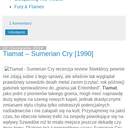
Fury & Flames
1 komentarz:
Udostępnij
10 listopada 2018
Tiamat – Sumerian Cry [1990]
Niektórzy pewnie
nie zdają sobie z tego sprawy, ale właśnie tak wyglądał
prawdziwy szwedzki death metal zanim (czytać: rok później)
gatunek sprowadzono do „grania jak Entombed”.
Tiamat
,
jako jedni z pionierów takiego grania, mogli mieć naprawdę
duży wpływ na szereg nowych kapel, jednak drastycznymi
zmianami stylu chyba tylko odstraszyli potencjalnych
naśladowców i nie załapali się na kult. Przynajmniej na jakiś
czas, bo obecnie łatwiej trafić na zespoły powołujące się na
wpływy Szwedów niż to miało miejsce jeszcze dekadę czy
dwie temu. Dlatego też z perspektywy czasu
Sumerian Cry