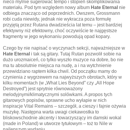
nieco mylnie sugerować tempo i stopień skomplikowania
materiału. Pod tym względem nowy album
Hate Eternal
nie
odbiega znacząco od poprzednich. Owszem, Grossmann
robi cuda niewidy, jednak nie wykracza poza formułę
przyjętą przez Rutana dwadzieścia lat temu – jest bardziej
efektywny niż efektowny, choć oczywiście te najgęstsze
fragmenty w jego wykonaniu powodują opad kopary.
Czego by nie napisać o wyczynach sekcji, najważniejsze w
Hate Eternal
i tak są gitary. Tutaj Rutan pozwolił sobie na
dużo urozmaiceń, co tylko wyszło muzyce na dobre, bo nie
ma tu absolutnie miejsca na nudę, a i na wytchnienie
przewidziano raptem kilka chwil. Od początku mamy do
czynienia z wygrzewem na najwyższych obrotach, który w
kilku momentach (w „What Lies Beyond” czy „All Hope
Destroyed”) jest sprytnie równoważony
melodyjnymi/klimatycznymi solówkami. A propos tych
gitarowych popisów, sprawne ucho wyłapie w nich
inspiracje Vital Remains – szczegół, a cieszy i fajnie ożywia
muzykę. Następna warta uwagi ciekawostka to
bliskowschodnie akcenty i towarzyszący im damski wokal
(made in Poland) w utworze tytułowym – toż to Nile w
najlepszym wydaniu.