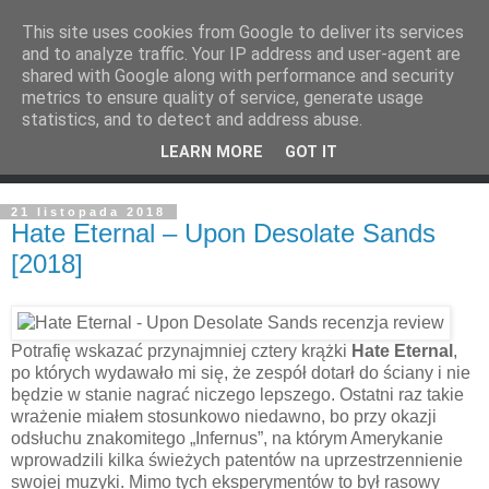
This site uses cookies from Google to deliver its services
and to analyze traffic. Your IP address and user-agent are
shared with Google along with performance and security
metrics to ensure quality of service, generate usage
statistics, and to detect and address abuse.
LEARN MORE
GOT IT
21 listopada 2018
Hate Eternal – Upon Desolate Sands
[2018]
Potrafię wskazać przynajmniej cztery krążki
Hate Eternal
,
po których wydawało mi się, że zespół dotarł do ściany i nie
będzie w stanie nagrać niczego lepszego. Ostatni raz takie
wrażenie miałem stosunkowo niedawno, bo przy okazji
odsłuchu znakomitego „Infernus”, na którym Amerykanie
wprowadzili kilka świeżych patentów na uprzestrzennienie
swojej muzyki. Mimo tych eksperymentów to był rasowy