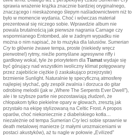
sprawia wrażenie krążka znacznie bardziej oryginalnego,
znaczącego i nieskażonego ślepym naśladownictwem niż to
było w momencie wydania. Choć i wówczas materiał
prezentował się niczego sobie. Wprawdzie album nie
powala brutalnością jak pierwsze nagrania Carnage czy
wspomnianego Entombed, ale w żadnym wypadku nie
można o nim napisać, że to muzyka dla lalusiów.
Sumerian
Cry
to głównie żwawe tempa, proste (niekiedy wręcz
pierwotne!) rytmy, nieźle pomyślane agresywne riffy i
gardłowy wokal, tyle że priorytetem dla
Tiamat
wydaje się
być górujący nad wszystkim iwoliczny klimat potęgowany
przez zajebiście ciężkie (i zaskakująco przejrzyste)
brzmienie Sunlight. Naturalnie tę specyficzną atmosferę
najlepiej słychać, gdy zespół zwalnia i dorzuca do gitar
odrobinę melodii (jak w „Where The Serpents Ever Dwell”),
ale i te szybsze partie nie pozostawiają złudzeń, że
chłopakom tylko piekielne opary w głowach, zresztą jak
przystało na ekipę stylizowaną na Celtic Frost. A propos
oparów, choć niekoniecznie z diabelskiego kotła…
niezależnie od tempa
Sumerian Cry
leci sobie sprawnie w
death metalowej manierze (z małymi urozmaiceniami w
postaci akustyków), aż tu nagle w połowie „Evilized”