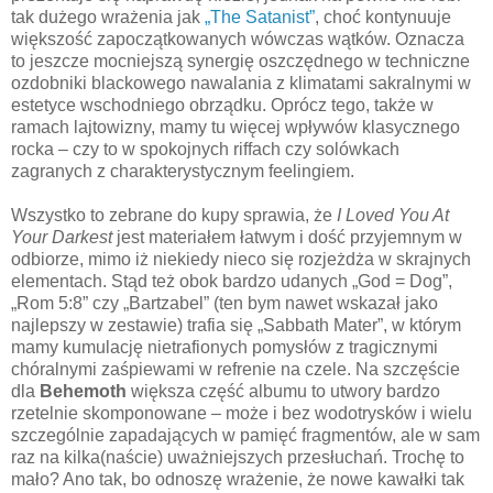
tak dużego wrażenia jak
„The Satanist”
, choć kontynuuje
większość zapoczątkowanych wówczas wątków. Oznacza
to jeszcze mocniejszą synergię oszczędnego w techniczne
ozdobniki blackowego nawalania z klimatami sakralnymi w
estetyce wschodniego obrządku. Oprócz tego, także w
ramach lajtowizny, mamy tu więcej wpływów klasycznego
rocka – czy to w spokojnych riffach czy solówkach
zagranych z charakterystycznym feelingiem.
Wszystko to zebrane do kupy sprawia, że
I Loved You At
Your Darkest
jest materiałem łatwym i dość przyjemnym w
odbiorze, mimo iż niekiedy nieco się rozjeżdża w skrajnych
elementach. Stąd też obok bardzo udanych „God = Dog”,
„Rom 5:8” czy „Bartzabel” (ten bym nawet wskazał jako
najlepszy w zestawie) trafia się „Sabbath Mater”, w którym
mamy kumulację nietrafionych pomysłów z tragicznymi
chóralnymi zaśpiewami w refrenie na czele. Na szczęście
dla
Behemoth
większa część albumu to utwory bardzo
rzetelnie skomponowane – może i bez wodotrysków i wielu
szczególnie zapadających w pamięć fragmentów, ale w sam
raz na kilka(naście) uważniejszych przesłuchań. Trochę to
mało? Ano tak, bo odnoszę wrażenie, że nowe kawałki tak