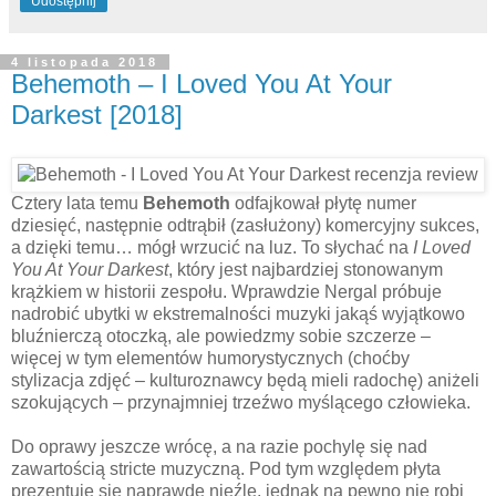
Udostępnij
4 listopada 2018
Behemoth – I Loved You At Your
Darkest [2018]
Cztery lata temu
Behemoth
odfajkował płytę numer
dziesięć, następnie odtrąbił (zasłużony) komercyjny sukces,
a dzięki temu… mógł wrzucić na luz. To słychać na
I Loved
You At Your Darkest
, który jest najbardziej stonowanym
krążkiem w historii zespołu. Wprawdzie Nergal próbuje
nadrobić ubytki w ekstremalności muzyki jakąś wyjątkowo
bluźnierczą otoczką, ale powiedzmy sobie szczerze –
więcej w tym elementów humorystycznych (choćby
stylizacja zdjęć – kulturoznawcy będą mieli radochę) aniżeli
szokujących – przynajmniej trzeźwo myślącego człowieka.
Do oprawy jeszcze wrócę, a na razie pochylę się nad
zawartością stricte muzyczną. Pod tym względem płyta
prezentuje się naprawdę nieźle, jednak na pewno nie robi