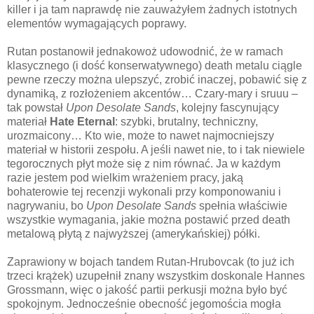
killer i ja tam naprawdę nie zauważyłem żadnych istotnych
elementów wymagających poprawy.
Rutan postanowił jednakowoż udowodnić, że w ramach
klasycznego (i dość konserwatywnego) death metalu ciągle
pewne rzeczy można ulepszyć, zrobić inaczej, pobawić się z
dynamiką, z rozłożeniem akcentów… Czary-mary i sruuu –
tak powstał
Upon Desolate Sands
, kolejny fascynujący
materiał
Hate Eternal
: szybki, brutalny, techniczny,
urozmaicony… Kto wie, może to nawet najmocniejszy
materiał w historii zespołu. A jeśli nawet nie, to i tak niewiele
tegorocznych płyt może się z nim równać. Ja w każdym
razie jestem pod wielkim wrażeniem pracy, jaką
bohaterowie tej recenzji wykonali przy komponowaniu i
nagrywaniu, bo
Upon Desolate Sands
spełnia właściwie
wszystkie wymagania, jakie można postawić przed death
metalową płytą z najwyższej (amerykańskiej) półki.
Zaprawiony w bojach tandem Rutan-Hrubovcak (to już ich
trzeci krążek) uzupełnił znany wszystkim doskonale Hannes
Grossmann, więc o jakość partii perkusji można było być
spokojnym. Jednocześnie obecność jegomościa mogła