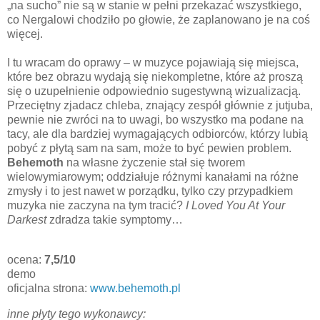
„na sucho” nie są w stanie w pełni przekazać wszystkiego,
co Nergalowi chodziło po głowie, że zaplanowano je na coś
więcej.
I tu wracam do oprawy – w muzyce pojawiają się miejsca,
które bez obrazu wydają się niekompletne, które aż proszą
się o uzupełnienie odpowiednio sugestywną wizualizacją.
Przeciętny zjadacz chleba, znający zespół głównie z jutjuba,
pewnie nie zwróci na to uwagi, bo wszystko ma podane na
tacy, ale dla bardziej wymagających odbiorców, którzy lubią
pobyć z płytą sam na sam, może to być pewien problem.
Behemoth
na własne życzenie stał się tworem
wielowymiarowym; oddziałuje różnymi kanałami na różne
zmysły i to jest nawet w porządku, tylko czy przypadkiem
muzyka nie zaczyna na tym tracić?
I Loved You At Your
Darkest
zdradza takie symptomy…
ocena:
7,5/10
demo
oficjalna strona:
www.behemoth.pl
inne płyty tego wykonawcy: