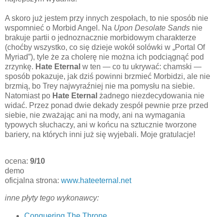
A skoro już jestem przy innych zespołach, to nie sposób nie
wspomnieć o Morbid Angel. Na
Upon Desolate Sands
nie
brakuje partii o jednoznacznie morbidowym charakterze
(choćby wszystko, co się dzieje wokół solówki w „Portal Of
Myriad”), tyle że za cholerę nie można ich podciągnąć pod
zrzynkę.
Hate Eternal
w ten — co tu ukrywać: chamski —
sposób pokazuje, jak dziś powinni brzmieć Morbidzi, ale nie
brzmią, bo Trey najwyraźniej nie ma pomysłu na siebie.
Natomiast po
Hate Eternal
żadnego niezdecydowania nie
widać. Przez ponad dwie dekady zespół pewnie prze przed
siebie, nie zważając ani na mody, ani na wymagania
typowych słuchaczy, ani w końcu na sztucznie tworzone
bariery, na których inni już się wyjebali. Moje gratulacje!
ocena:
9/10
demo
oficjalna strona:
www.hateeternal.net
inne płyty tego wykonawcy:
Conquering The Throne