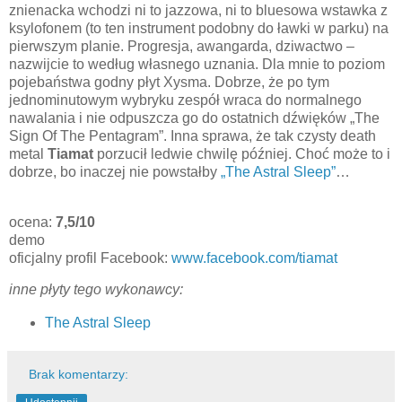
znienacka wchodzi ni to jazzowa, ni to bluesowa wstawka z
ksylofonem (to ten instrument podobny do ławki w parku) na
pierwszym planie. Progresja, awangarda, dziwactwo –
nazwijcie to według własnego uznania. Dla mnie to poziom
pojebaństwa godny płyt Xysma. Dobrze, że po tym
jednominutowym wybryku zespół wraca do normalnego
nawalania i nie odpuszcza go do ostatnich dźwięków „The
Sign Of The Pentagram”. Inna sprawa, że tak czysty death
metal
Tiamat
porzucił ledwie chwilę później. Choć może to i
dobrze, bo inaczej nie powstałby
„The Astral Sleep”
…
ocena:
7,5/10
demo
oficjalny profil Facebook:
www.facebook.com/tiamat
inne płyty tego wykonawcy:
The Astral Sleep
Brak komentarzy: