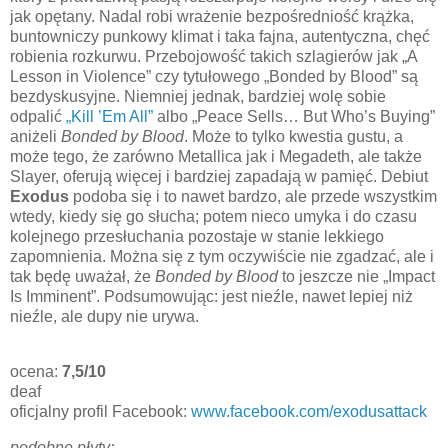
jak opętany. Nadal robi wrażenie bezpośredniość krążka,
buntowniczy punkowy klimat i taka fajna, autentyczna, chęć
robienia rozkurwu. Przebojowość takich szlagierów jak „A
Lesson in Violence” czy tytułowego „Bonded by Blood” są
bezdyskusyjne. Niemniej jednak, bardziej wolę sobie
odpalić
„Kill ’Em All”
albo „Peace Sells… But Who’s Buying”
aniżeli
Bonded by Blood
. Może to tylko kwestia gustu, a
może tego, że zarówno Metallica jak i Megadeth, ale także
Slayer, oferują więcej i bardziej zapadają w pamięć. Debiut
Exodus
podoba się i to nawet bardzo, ale przede wszystkim
wtedy, kiedy się go słucha; potem nieco umyka i do czasu
kolejnego przesłuchania pozostaje w stanie lekkiego
zapomnienia. Można się z tym oczywiście nie zgadzać, ale i
tak będę uważał, że
Bonded by Blood
to jeszcze nie „Impact
Is Imminent”. Podsumowując: jest nieźle, nawet lepiej niż
nieźle, ale dupy nie urywa.
ocena:
7,5/10
deaf
oficjalny profil Facebook:
www.facebook.com/exodusattack
podobne płyty: