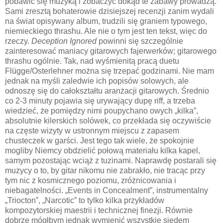
pobawić się muzyką i zobaczyć dokąd te zabawy prowadzą.
Sami zresztą bohaterowie dzisiejszej recenzji zanim wydali
na świat opisywany album, trudzili się graniem typowego,
niemieckiego thrashu. Ale nie o tym jest ten tekst, więc do
rzeczy.
Deception Ignored
powinni się szczególnie
zainteresować maniacy gitarowych fajerwerków; gitarowego
thrashu ogólnie. Tak, nad wyśmienitą pracą duetu
Flügge/Osterlehner można się trzepać godzinami. Nie mam
jednak na myśli zaledwie ich popisów solowych, ale
odnoszę się do całokształtu aranżacji gitarowych. Średnio
co 2-3 minuty pojawia się urywający dupę riff, a trzeba
wiedzieć, że pomiędzy nimi poupychano owych „kilka”,
absolutnie kilerskich solówek, co przekłada się oczywiście
na częste wizyty w ustronnym miejscu z zapasem
chusteczek w garści. Jest tego tak wiele, że spokojnie
mogliby Niemcy obdzielić połową materiału kilka kapel,
samym pozostając wciąż z tuzinami. Naprawdę postarali się
muzycy o to, by gitar nikomu nie zabrakło, nie tracąc przy
tym nic z kosmicznego poziomu, zróżnicowania i
niebagatelności. „Events in Concealment”, instrumentalny
„Triocton”, „Narcotic” to tylko kilka przykładów
kompozytorskiej maestrii i technicznej finezji. Równie
dobrze mógłbym jednak wymienić wszystkie siedem