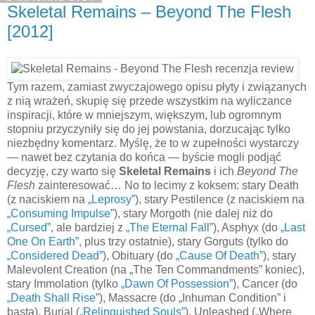
Skeletal Remains – Beyond The Flesh
[2012]
Tym razem, zamiast zwyczajowego opisu płyty i związanych
z nią wrażeń, skupię się przede wszystkim na wyliczance
inspiracji, które w mniejszym, większym, lub ogromnym
stopniu przyczyniły się do jej powstania, dorzucając tylko
niezbędny komentarz. Myślę, że to w zupełności wystarczy
— nawet bez czytania do końca — byście mogli podjąć
decyzję, czy warto się
Skeletal Remains
i ich
Beyond The
Flesh
zainteresować… No to lecimy z koksem: stary Death
(z naciskiem na
„Leprosy”
), stary Pestilence (z naciskiem na
„Consuming Impulse”
), stary Morgoth (nie dalej niż do
„Cursed”
, ale bardziej z
„The Eternal Fall”
), Asphyx (do
„Last
One On Earth”
, plus trzy ostatnie), stary Gorguts (tylko do
„Considered Dead”
), Obituary (do
„Cause Of Death”
), stary
Malevolent Creation (na „The Ten Commandments” koniec),
stary Immolation (tylko
„Dawn Of Possession”
), Cancer (do
„Death Shall Rise”
), Massacre (do „Inhuman Condition” i
basta), Burial (
„Relinquished Souls”
), Unleashed („Where