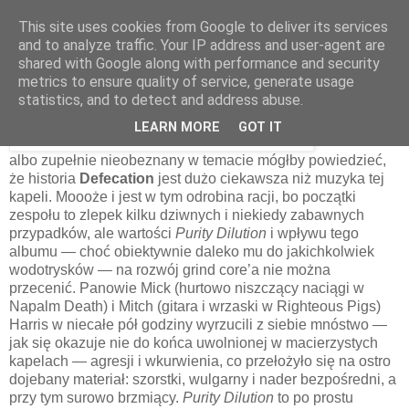
This site uses cookies from Google to deliver its services
and to analyze traffic. Your IP address and user-agent are
shared with Google along with performance and security
29 kwietnia 2014
metrics to ensure quality of service, generate usage
Defecation – Purity Dilution [1989]
statistics, and to detect and address abuse.
LEARN MORE
GOT IT
Ktoś złośliwy
albo zupełnie nieobeznany w temacie mógłby powiedzieć,
że historia
Defecation
jest dużo ciekawsza niż muzyka tej
kapeli. Moooże i jest w tym odrobina racji, bo początki
zespołu to zlepek kilku dziwnych i niekiedy zabawnych
przypadków, ale wartości
Purity Dilution
i wpływu tego
albumu — choć obiektywnie daleko mu do jakichkolwiek
wodotrysków — na rozwój grind core’a nie można
przecenić. Panowie Mick (hurtowo niszczący naciągi w
Napalm Death) i Mitch (gitara i wrzaski w Righteous Pigs)
Harris w niecałe pół godziny wyrzucili z siebie mnóstwo —
jak się okazuje nie do końca uwolnionej w macierzystych
kapelach — agresji i wkurwienia, co przełożyło się na ostro
dojebany materiał: szorstki, wulgarny i nader bezpośredni, a
przy tym surowo brzmiący.
Purity Dilution
to po prostu