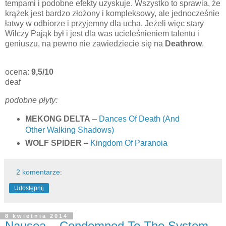
tempami i podobne efekty uzyskuje. Wszystko to sprawia, że
krążek jest bardzo złożony i kompleksowy, ale jednocześnie
łatwy w odbiorze i przyjemny dla ucha. Jeżeli więc stary
Wilczy Pająk był i jest dla was ucieleśnieniem talentu i
geniuszu, na pewno nie zawiedziecie się na
Deathrow
.
ocena:
9,5/10
deaf
podobne płyty:
MEKONG DELTA
–
Dances Of Death (And
Other Walking Shadows)
WOLF SPIDER
–
Kingdom Of Paranoia
2 komentarze:
Udostępnij
8 kwietnia 2014
Nausea – Condemned To The System