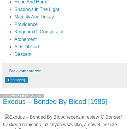
Hope And Horror
Shadows In The Light
Majesty And Decay
Providence
Kingdom Of Conspiracy
Atonement
Acts Of God
Descent
Brak komentarzy:
Udostępnij
17 kwietnia 2014
Exodus – Bonded By Blood [1985]
O
Bonded
by Blood
napisano już chyba wszystko, a nawet jeszcze