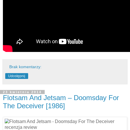
Brak komentarzy:
Udostępnij
23 kwietnia 2014
Flotsam And Jetsam – Doomsday For
The Deceiver [1986]