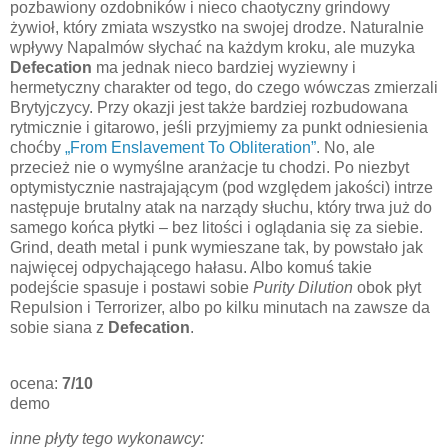
pozbawiony ozdobników i nieco chaotyczny grindowy
żywioł, który zmiata wszystko na swojej drodze. Naturalnie
wpływy Napalmów słychać na każdym kroku, ale muzyka
Defecation
ma jednak nieco bardziej wyziewny i
hermetyczny charakter od tego, do czego wówczas zmierzali
Brytyjczycy. Przy okazji jest także bardziej rozbudowana
rytmicznie i gitarowo, jeśli przyjmiemy za punkt odniesienia
choćby
„From Enslavement To Obliteration”
. No, ale
przecież nie o wymyślne aranżacje tu chodzi. Po niezbyt
optymistycznie nastrajającym (pod względem jakości) intrze
następuje brutalny atak na narządy słuchu, który trwa już do
samego końca płytki – bez litości i oglądania się za siebie.
Grind, death metal i punk wymieszane tak, by powstało jak
najwięcej odpychającego hałasu. Albo komuś takie
podejście spasuje i postawi sobie
Purity Dilution
obok płyt
Repulsion i Terrorizer, albo po kilku minutach na zawsze da
sobie siana z
Defecation
.
ocena:
7/10
demo
inne płyty tego wykonawcy: