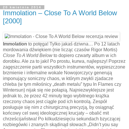
20 kwietnia 2014
Immolation – Close To A World Below
[2000]
Immolation
to potęga! Tylko jakaś dziwna… Po 12 latach
mordowania dźwiękiem (nie licząc czasów Rigor Mortis)
Close To A World Below
to dopiero czwarty album w ich
dorobku. Ale za to jaki! Po prostu, kurwa, najlepszy! Poprzez
zagęszczenie partii wszystkich instrumentów, wypieszczone
brzmienie i infernalne wokale Nowojorczycy generują
imponujący soniczny chaos, w którym zwykli zjadacze
chleba (w tym miłośnicy „death metalu” typu In Flames czy
Wintersun) nijak się nie połapią. Najniezwyklejsze jest
jednak to, że przez 42 minuty tego wybitnego krążka
rzeczony chaos jest ciągle pod ich kontrolą. Zespół
posługuje się nim z chirurgiczną precyzją, by osiągnąć
końcowy cel swej ideologicznej krucjaty – obalić mit
chrześcijaństwa! Po kilkudziesięciu sekundach bzyczącej
rozbiegówki i znanych skądinąd słowach „Didn’t you say