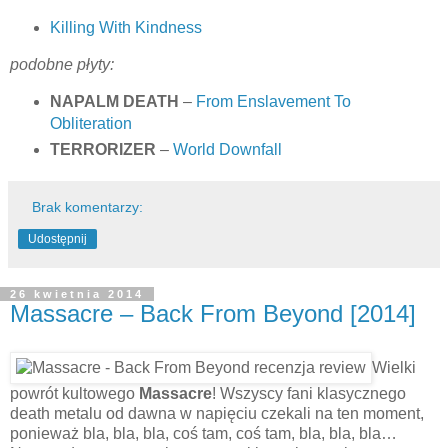
Killing With Kindness
podobne płyty:
NAPALM DEATH
–
From Enslavement To
Obliteration
TERRORIZER
–
World Downfall
Brak komentarzy:
Udostępnij
26 kwietnia 2014
Massacre – Back From Beyond [2014]
Wielki
powrót kultowego
Massacre
! Wszyscy fani klasycznego
death metalu od dawna w napięciu czekali na ten moment,
ponieważ bla, bla, bla, coś tam, coś tam, bla, bla, bla…