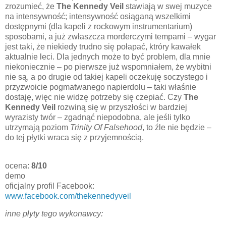
zrozumieć, że
The Kennedy Veil
stawiają w swej muzyce
na intensywność; intensywność osiąganą wszelkimi
dostępnymi (dla kapeli z rockowym instrumentarium)
sposobami, a już zwłaszcza morderczymi tempami – wygar
jest taki, że niekiedy trudno się połapać, ktróry kawałek
aktualnie leci. Dla jednych może to być problem, dla mnie
niekoniecznie – po pierwsze już wspomniałem, że wybitni
nie są, a po drugie od takiej kapeli oczekuję soczystego i
przyzwoicie pogmatwanego napierdolu – taki właśnie
dostaję, więc nie widzę potrzeby się czepiać. Czy
The
Kennedy Veil
rozwiną się w przyszłości w bardziej
wyrazisty twór – zgadnąć niepodobna, ale jeśli tylko
utrzymają poziom
Trinity Of Falsehood
, to źle nie będzie –
do tej płytki wraca się z przyjemnością.
ocena:
8/10
demo
oficjalny profil Facebook:
www.facebook.com/thekennedyveil
inne płyty tego wykonawcy: