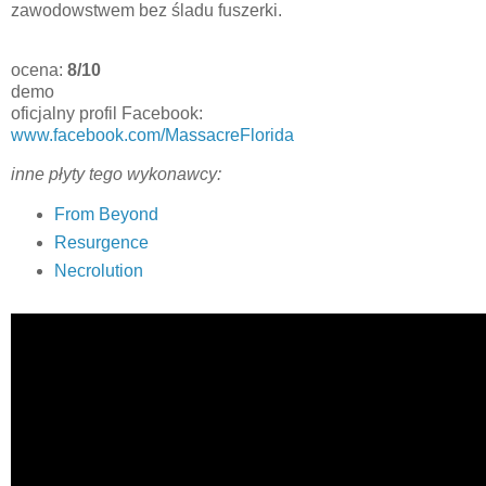
zawodowstwem bez śladu fuszerki.
ocena:
8/10
demo
oficjalny profil Facebook:
www.facebook.com/MassacreFlorida
inne płyty tego wykonawcy:
From Beyond
Resurgence
Necrolution