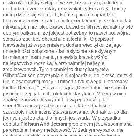
nastu okrążeń by wyłapać wszystkie smaczki, a do tego
dochodzą przecież gitary oraz wokalizy Erica A.K. Trochę
mniej dzieje się w garach, które są bodaj najbardziej
heavy/powerowe z całego instrumentarium i przez to nie tak
intrygujące i nie tak ciekawe. David-Smith jest jednak na tyle
dobrym pałkerem, że jak jest potrzebny, to nawet podwójną
stopą zarzuci bez obciachu dla techniki. O popisach
Newsteda już wspomniałem, dodam wiec tylko, że jego
umiejętności połączone z fantastycznie selektywnym
brzmieniem instrumentu, ustawiają krążek wśród
najlepszych z rocznika, a przynajmniej najlepiej
zrealizowanych. Tym niemniej to duet gitarzystów
Gilbert/Carlson przyczynia się najbardziej do jakości muzyki
i jej niesamowitej mocy. O riffach z tytułowego „Doomsday
for the Deceiver”, „Flotzilla”, bądź „Desecrator” nie sposób
pisać inaczej, jak o absolutnych klasykach. Można w nich
znaleźć zarówno heavy metalową epickość, jak i
speed/thrashową zadziorność, ale także dbałość o
szczegóły i techniczne zaawansowanie. Jednak to, co dla
jednych jest zaletą, dla innych jest wadą. W przypadku
debiutu
Flotsam And Jetsam
problemem jest, wspomniana
parokrotnie, heavy metalowość. W żadnym wypadku nie