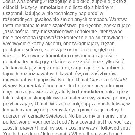
Jesus was coming?” rozpętuje się piekło, zupełnie jak to z
okładki. Muzycy
Immolation
nie liczą się z biednymi
uszętami, ładując w nie techniczny napierdol w
różnorodnych, gwałtownie zmienianych tempach. Warstwa
instrumentalna to istne szaleństwo: pokręcone, zaskakujące
„dziwnością” riffy, nieszablonowe i cholernie intensywne
bicie perkmana (sprawdźcie koniecznie na słuchawkach –
wychwycicie każdy akcent), obezwładniający ciężar,
poplątane solówki, kaleczące uszy flażolety, głęboki
wokal… Panowie z
Immolation
dysponują zajebiście
genialną techniką gry, o której większość może tylko śnić,
ale korzystają z niej z umiarem, skupiając się na robieniu
fajnych, rozpoznawalnych kawałków, nie zaś zbiorów
indywidualnych popisów. No i ten klimat
Close To A World
Below
! Napierdalać brutalnie i technicznie przy odrobinie
chęci może prawie każdy, ale tylko
Immolation
potrafi przy
takim stopniu skomplikowania materiału wytworzyć ponury i
przytłaczający klimat. Wrażenie potęgują zajebiste teksty, w
których aż roi się od przemyślanych prowokacji i celnych
uderzeń w rozmaite świętości. No bo co my tu mamy: „In a
perfect world, your perfect god / Is a coward just like you” czy
„Lost in prayer / I lost my soul / Lost my way / I followed you /
You led me deep / Into despair / Where there was hope /