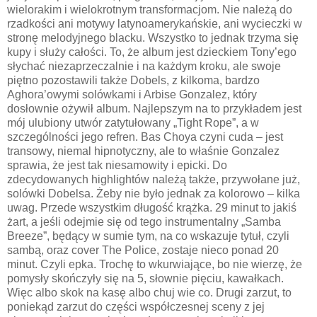
wielorakim i wielokrotnym transformacjom. Nie należą do
rzadkości ani motywy latynoamerykańskie, ani wycieczki w
stronę melodyjnego blacku. Wszystko to jednak trzyma się
kupy i służy całości. To, że album jest dzieckiem Tony’ego
słychać niezaprzeczalnie i na każdym kroku, ale swoje
piętno pozostawili także Dobels, z kilkoma, bardzo
Aghora’owymi solówkami i Arbise Gonzalez, który
dosłownie ożywił album. Najlepszym na to przykładem jest
mój ulubiony utwór zatytułowany „Tight Rope”, a w
szczególności jego refren. Bas Choya czyni cuda – jest
transowy, niemal hipnotyczny, ale to właśnie Gonzalez
sprawia, że jest tak niesamowity i epicki. Do
zdecydowanych highlightów należą także, przywołane już,
solówki Dobelsa. Żeby nie było jednak za kolorowo – kilka
uwag. Przede wszystkim długość krążka. 29 minut to jakiś
żart, a jeśli odejmie się od tego instrumentalny „Samba
Breeze”, będący w sumie tym, na co wskazuje tytuł, czyli
sambą, oraz cover The Police, zostaje nieco ponad 20
minut. Czyli epka. Trochę to wkurwiające, bo nie wierzę, że
pomysły skończyły się na 5, słownie pięciu, kawałkach.
Więc albo skok na kasę albo chuj wie co. Drugi zarzut, to
poniekąd zarzut do części współczesnej sceny z jej