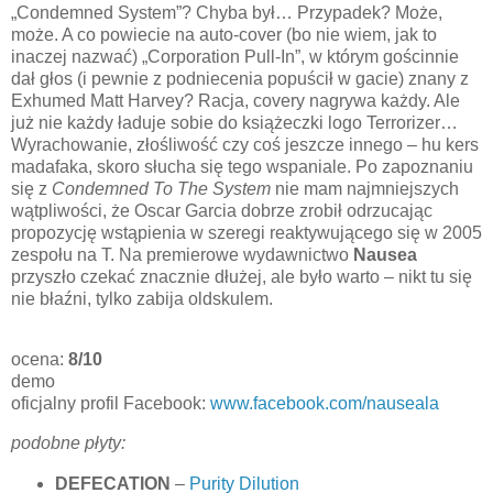
„Condemned System”? Chyba był… Przypadek? Może,
może. A co powiecie na auto-cover (bo nie wiem, jak to
inaczej nazwać) „Corporation Pull-In”, w którym gościnnie
dał głos (i pewnie z podniecenia popuścił w gacie) znany z
Exhumed Matt Harvey? Racja, covery nagrywa każdy. Ale
już nie każdy ładuje sobie do książeczki logo Terrorizer…
Wyrachowanie, złośliwość czy coś jeszcze innego – hu kers
madafaka, skoro słucha się tego wspaniale. Po zapoznaniu
się z
Condemned To The System
nie mam najmniejszych
wątpliwości, że Oscar Garcia dobrze zrobił odrzucając
propozycję wstąpienia w szeregi reaktywującego się w 2005
zespołu na T. Na premierowe wydawnictwo
Nausea
przyszło czekać znacznie dłużej, ale było warto – nikt tu się
nie błaźni, tylko zabija oldskulem.
ocena:
8/10
demo
oficjalny profil Facebook:
www.facebook.com/nauseala
podobne płyty:
DEFECATION
–
Purity Dilution