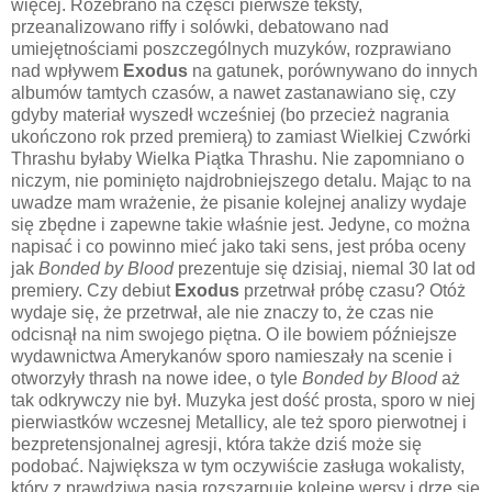
więcej. Rozebrano na części pierwsze teksty,
przeanalizowano riffy i solówki, debatowano nad
umiejętnościami poszczególnych muzyków, rozprawiano
nad wpływem
Exodus
na gatunek, porównywano do innych
albumów tamtych czasów, a nawet zastanawiano się, czy
gdyby materiał wyszedł wcześniej (bo przecież nagrania
ukończono rok przed premierą) to zamiast Wielkiej Czwórki
Thrashu byłaby Wielka Piątka Thrashu. Nie zapomniano o
niczym, nie pominięto najdrobniejszego detalu. Mając to na
uwadze mam wrażenie, że pisanie kolejnej analizy wydaje
się zbędne i zapewne takie właśnie jest. Jedyne, co można
napisać i co powinno mieć jako taki sens, jest próba oceny
jak
Bonded by Blood
prezentuje się dzisiaj, niemal 30 lat od
premiery. Czy debiut
Exodus
przetrwał próbę czasu? Otóż
wydaje się, że przetrwał, ale nie znaczy to, że czas nie
odcisnął na nim swojego piętna. O ile bowiem późniejsze
wydawnictwa Amerykanów sporo namieszały na scenie i
otworzyły thrash na nowe idee, o tyle
Bonded by Blood
aż
tak odkrywczy nie był. Muzyka jest dość prosta, sporo w niej
pierwiastków wczesnej Metallicy, ale też sporo pierwotnej i
bezpretensjonalnej agresji, która także dziś może się
podobać. Największa w tym oczywiście zasługa wokalisty,
który z prawdziwą pasją rozszarpuje kolejne wersy i drze się