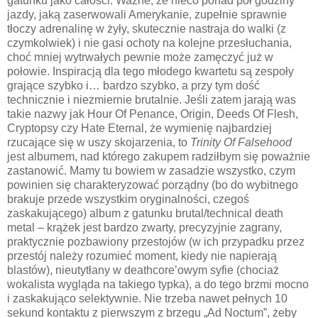
gatunku jako całości. Ważne, że nieco ponad pół godziny
jazdy, jaką zaserwowali Amerykanie, zupełnie sprawnie
tłoczy adrenalinę w żyły, skutecznie nastraja do walki (z
czymkolwiek) i nie gasi ochoty na kolejne przesłuchania,
choć mniej wytrwałych pewnie może zamęczyć już w
połowie. Inspiracją dla tego młodego kwartetu są zespoły
grające szybko i… bardzo szybko, a przy tym dość
technicznie i niezmiernie brutalnie. Jeśli zatem jarają was
takie nazwy jak Hour Of Penance, Origin, Deeds Of Flesh,
Cryptopsy czy Hate Eternal, że wymienię najbardziej
rzucające się w uszy skojarzenia, to
Trinity Of Falsehood
jest albumem, nad którego zakupem radziłbym się poważnie
zastanowić. Mamy tu bowiem w zasadzie wszystko, czym
powinien się charakteryzować porządny (bo do wybitnego
brakuje przede wszystkim oryginalności, czegoś
zaskakującego) album z gatunku brutal/technical death
metal – krążek jest bardzo zwarty, precyzyjnie zagrany,
praktycznie pozbawiony przestojów (w ich przypadku przez
przestój należy rozumieć moment, kiedy nie napierają
blastów), nieutytłany w deathcore’owym syfie (chociaż
wokalista wygląda na takiego typka), a do tego brzmi mocno
i zaskakująco selektywnie. Nie trzeba nawet pełnych 10
sekund kontaktu z pierwszym z brzegu „Ad Noctum”, żeby