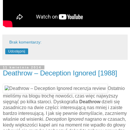
Brak komentarzy:
Udostępnij
11 kwietnia 2014
Deathrow – Deception Ignored [1988]
Ostatnio
mieliśmy na blogu trochę nowości, czas więc najwyższy
sięgnąć po kilka staroci. Dyskografia
Deathrow
dzieli się
zasadniczo na dwie części: interesującą nas mniej i zaiste
bardzo interesującą. I jak się pewnie domyślacie, zaczniemy
właśnie od wisienki.
Deception Ignored
nagrano w czasach,
kiedy większości kapel ani na moment nie wpadło do głowy