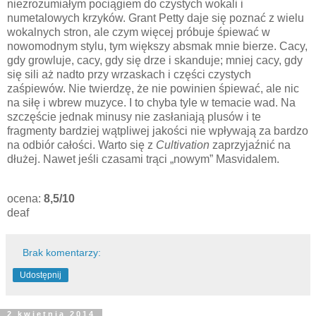
niezrozumiałym pociągiem do czystych wokali i
numetalowych krzyków. Grant Petty daje się poznać z wielu
wokalnych stron, ale czym więcej próbuje śpiewać w
nowomodnym stylu, tym większy absmak mnie bierze. Cacy,
gdy growluje, cacy, gdy się drze i skanduje; mniej cacy, gdy
się sili aż nadto przy wrzaskach i części czystych
zaśpiewów. Nie twierdzę, że nie powinien śpiewać, ale nic
na siłę i wbrew muzyce. I to chyba tyle w temacie wad. Na
szczęście jednak minusy nie zasłaniają plusów i te
fragmenty bardziej wątpliwej jakości nie wpływają za bardzo
na odbiór całości. Warto się z
Cultivation
zaprzyjaźnić na
dłużej. Nawet jeśli czasami trąci „nowym” Masvidalem.
ocena:
8,5/10
deaf
Brak komentarzy:
Udostępnij
2 kwietnia 2014