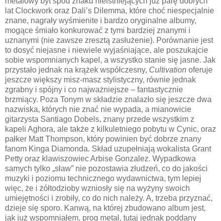
metalowy byt spod znaku nieistniejących już parę dobrych
lat Clockwork oraz Dali’s Dilemma, które choć niespecjalnie
znane, nagrały wyśmienite i bardzo oryginalne albumy,
mogące śmiało konkurować z tymi bardziej znanymi i
uznanymi (nie zawsze zresztą zasłużenie). Porównanie jest
to dosyć niejasne i niewiele wyjaśniające, ale poszukajcie
sobie wspomnianych kapel, a wszystko stanie się jasne. Jak
przystało jednak na krążek współczesny,
Cultivation
oferuje
jeszcze większy misz-masz stylistyczny, równie jednak
zgrabny i spójny i co najważniejsze – fantastycznie
brzmiący. Poza Tonym w składzie znalazło się jeszcze dwa
nazwiska, których nie znać nie wypada, a mianowicie
gitarzysta Santiago Dobels, znany przede wszystkim z
kapeli Aghora, ale także z kilkuletniego pobytu w Cynic, oraz
pałker Matt Thompson, który powinien być dobrze znany
fanom Kinga Diamonda. Skład uzupełniają wokalista Grant
Petty oraz klawiszowiec Arbise Gonzalez. Wypadkowa
samych tylko „sław” nie pozostawia złudzeń, co do jakości
muzyki i poziomu technicznego wydawnictwa, tym lepiej
więc, że i żółtodzioby wzniosły się na wyżyny swoich
umiejętności i zrobiły, co do nich należy. A, trzeba przyznać,
dzieje się sporo. Kanwą, na której zbudowano album jest,
jak już wspomniałem, prog metal, tutaj jednak poddany