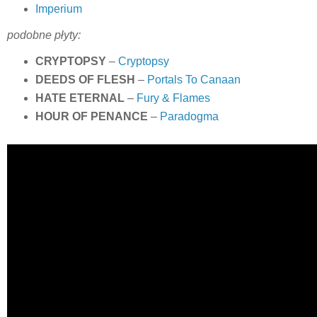
Imperium
podobne płyty:
CRYPTOPSY
–
Cryptopsy
DEEDS OF FLESH
–
Portals To Canaan
HATE ETERNAL
–
Fury & Flames
HOUR OF PENANCE
–
Paradogma