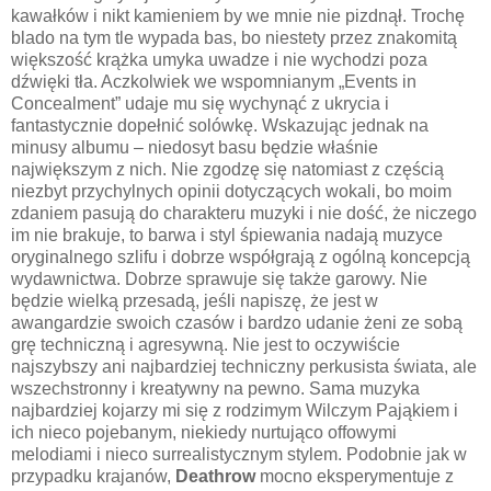
kawałków i nikt kamieniem by we mnie nie pizdnął. Trochę
blado na tym tle wypada bas, bo niestety przez znakomitą
większość krążka umyka uwadze i nie wychodzi poza
dźwięki tła. Aczkolwiek we wspomnianym „Events in
Concealment” udaje mu się wychynąć z ukrycia i
fantastycznie dopełnić solówkę. Wskazując jednak na
minusy albumu – niedosyt basu będzie właśnie
największym z nich. Nie zgodzę się natomiast z częścią
niezbyt przychylnych opinii dotyczących wokali, bo moim
zdaniem pasują do charakteru muzyki i nie dość, że niczego
im nie brakuje, to barwa i styl śpiewania nadają muzyce
oryginalnego szlifu i dobrze współgrają z ogólną koncepcją
wydawnictwa. Dobrze sprawuje się także garowy. Nie
będzie wielką przesadą, jeśli napiszę, że jest w
awangardzie swoich czasów i bardzo udanie żeni ze sobą
grę techniczną i agresywną. Nie jest to oczywiście
najszybszy ani najbardziej techniczny perkusista świata, ale
wszechstronny i kreatywny na pewno. Sama muzyka
najbardziej kojarzy mi się z rodzimym Wilczym Pająkiem i
ich nieco pojebanym, niekiedy nurtująco offowymi
melodiami i nieco surrealistycznym stylem. Podobnie jak w
przypadku krajanów,
Deathrow
mocno eksperymentuje z