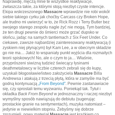
Naprawdę, męczą mnie te wszystkie reaktywacje,
zwłaszcza takie, za którymi stoją niezbyt czyste intencje.
Ekipa wskrzeszonego
Massacre
wprawdzie nie robi wokół
siebie takiego cyrku jak choćby Carcass czy Broken Hope,
ale trudno mi uwierzyć w to, że Rick Rozz i Terry Butler bez
swojego starego zespołu nagle żyć nie mogą. Tym bardziej,
że ten drugi pewnie do śmierci może grzać dupsko w
słońcu, jadąc na samych tantiemach z Six Feet Under. Co
ciekawe, zawsze najbardziej zainteresowany reaktywacją (i
zyskiem niej płynącym) był Kam Lee, a w obecnym składzie
go nie ma… Jakiż to wspaniały punkt wyjścia dla rozmaitych
teorii spiskowych! No, ale o czym to ja… Właśnie,
przyprószeni siwizną tudzież świecący łysinami
deathmetalowcy w liczbie czterech zebrali się do kupy,
uzyskali błogosławieństwo założyciela
Massacre
Billa
Andrewsa i atakują z trzecią płytą, która w zamyśle ma być
godną kontynuacją
„From Beyond”
. Pewnie zastanawiacie
się, czy sprostali temu wyzwaniu. Poniekąd tak. Tytuł i
okładka
Back From Beyond
w jednoznaczny i raczej niezbyt
wymyślny sposób nawiązują do debiutu (sugerując
prostackie granie na sentymentach), muzyka natomiast –
jedynie w niewielkim stopniu. Żebyśmy się dobrze
zrozumieli, nowy materiał
Massacre
jest krążkiem co