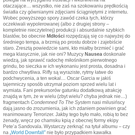
otaczające… wszystko, nie zaś na szokowaniu prędkością
światła czy gównianymi zdjęciami ściągniętymi z internetu.
Wobec powyższego spory zawód czeka tych, którzy
oczekiwali wypolerowanej (albo z drugiej strony –
kompletnie nieczytelnej) produkcji i absurdalnie szybkich
blastów, bo obecnie
Mdłości
rozpędzają się co najwyżej do
średniego tempa, a brzmią po prostu dobrze i zajebiście
staro. Zresztą powiedzcie sami, kto miałby brzmieć i grać
mega klasycznie, jak nie oni? Muzycy
Nausea
doskonale
wiedzą, jak sprawić radochę miłośnikom pierwotnego
grindu, bo sieczka w ich wykonaniu jest prosta, dosadna i
bardzo chwytliwa. Riffy są wyraziste, rytmy łatwe do
podchwycenia, a ten wokal… Oscar Garcia w jakiś
tajemniczy sposób utrzymał poziom sprzed wielu lat i
wymiata. Fani prekursorów gatunku dodatkową atrakcję
znajdą w tym, że w wielu (zbyt wielu? chyba jednak nie…)
fragmentach
Condemned To The System
nasi milusińscy
dają jasno do zrozumienia, jak ich zdaniem powinien grać
reanimowany Terrorizer. Jakby tego było mało, robią to bez
żenady, wręcz po chamsku kpią z obecnej formy ekipy
Pete’a Sandovala. Wystarczy zerknąć na tytuł albumu – czy
na
„World Downfall”
nie było przypadkiem kawałka