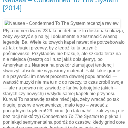
[2014]
Płyta numer dwa w 23 lata po debiucie to doskonała okazja,
żeby wyłożyć się na ryj i dokumentnie zeszmacić własną
legendę. Ba! Wiele kultowych kapel nawet nie potrzebowało
aż tak długiej przerwy, by z tegoż kultu uczynić
pośmiewisko. Przykładów nie brakuje, ale szkoda teraz na
nie miejsca (zresztą co i rusz jakiś opisujemy), bo
Amerykanie z
Nausea
na przekór złamującej tendencji
stworzyli absolutnie wypasiony materiał. Fakt, takie granie
nie przywróci im nawet procenta dawnej popularności —
wartość muzyki nie ma tu nic do rzeczy, to czas zrobił swoje
— ale na pewno nie zawiedzie fanów (obojętnie jakich –
starych czy nowych) i wstydu samej kapeli nie przynosi.
Kurwa! To naprawdę trzeba mieć jaja, żeby wracać po tak
długiej przerwie wydawniczej, mało tego – wracać z
porządnym krążkiem! 29 minut (co tak mało! – zakrzykną nie
bez racji niektórzy)
Condemned To The System
to piękna i
poniekąd sentymentalna podróż do czasów, kiedy grind core
polegał na wyrzyganiu frustracji i wkurwienia na