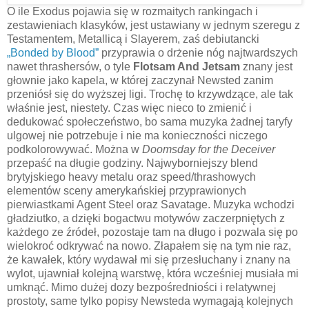
O ile Exodus pojawia się w rozmaitych rankingach i
zestawieniach klasyków, jest ustawiany w jednym szeregu z
Testamentem, Metallicą i Slayerem, zaś debiutancki
„Bonded by Blood”
przyprawia o drżenie nóg najtwardszych
nawet thrashersów, o tyle
Flotsam And Jetsam
znany jest
głownie jako kapela, w której zaczynał Newsted zanim
przeniósł się do wyższej ligi. Trochę to krzywdzące, ale tak
właśnie jest, niestety. Czas więc nieco to zmienić i
dedukować społeczeństwo, bo sama muzyka żadnej taryfy
ulgowej nie potrzebuje i nie ma konieczności niczego
podkolorowywać. Można w
Doomsday for the Deceiver
przepaść na długie godziny. Najwyborniejszy blend
brytyjskiego heavy metalu oraz speed/thrashowych
elementów sceny amerykańskiej przyprawionych
pierwiastkami Agent Steel oraz Savatage. Muzyka wchodzi
gładziutko, a dzięki bogactwu motywów zaczerpniętych z
każdego ze źródeł, pozostaje tam na długo i pozwala się po
wielokroć odkrywać na nowo. Złapałem się na tym nie raz,
że kawałek, który wydawał mi się przesłuchany i znany na
wylot, ujawniał kolejną warstwę, która wcześniej musiała mi
umknąć. Mimo dużej dozy bezpośredniości i relatywnej
prostoty, same tylko popisy Newsteda wymagają kolejnych