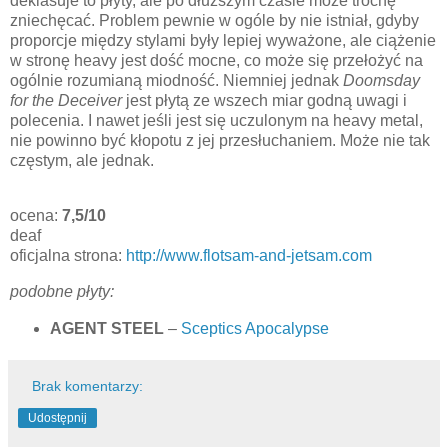
deklasuje to płyty, ale po dłuższym czasie może trochę
zniechęcać. Problem pewnie w ogóle by nie istniał, gdyby
proporcje między stylami były lepiej wyważone, ale ciążenie
w stronę heavy jest dość mocne, co może się przełożyć na
ogólnie rozumianą miodność. Niemniej jednak
Doomsday
for the Deceiver
jest płytą ze wszech miar godną uwagi i
polecenia. I nawet jeśli jest się uczulonym na heavy metal,
nie powinno być kłopotu z jej przesłuchaniem. Może nie tak
częstym, ale jednak.
ocena:
7,5/10
deaf
oficjalna strona:
http://www.flotsam-and-jetsam.com
podobne płyty:
AGENT STEEL
–
Sceptics Apocalypse
Brak komentarzy:
Udostępnij