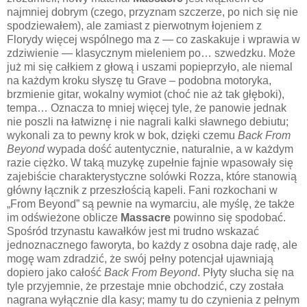
najmniej dobrym (czego, przyznam szczerze, po nich się nie
spodziewałem), ale zamiast z pierwotnym łojeniem z
Florydy więcej wspólnego ma z — co zaskakuje i wprawia w
zdziwienie — klasycznym mieleniem po… szwedzku. Może
już mi się całkiem z głową i uszami popieprzyło, ale niemal
na każdym kroku słyszę tu Grave – podobna motoryka,
brzmienie gitar, wokalny wymiot (choć nie aż tak głęboki),
tempa… Oznacza to mniej więcej tyle, że panowie jednak
nie poszli na łatwiznę i nie nagrali kalki sławnego debiutu;
wykonali za to pewny krok w bok, dzięki czemu
Back From
Beyond
wypada dość autentycznie, naturalnie, a w każdym
razie ciężko. W taką muzykę zupełnie fajnie wpasowały się
zajebiście charakterystyczne solówki Rozza, które stanowią
główny łącznik z przeszłością kapeli. Fani rozkochani w
„From Beyond” są pewnie na wymarciu, ale myślę, że także
im odświeżone oblicze
Massacre
powinno się spodobać.
Spośród trzynastu kawałków jest mi trudno wskazać
jednoznacznego faworyta, bo każdy z osobna daje radę, ale
mogę wam zdradzić, że swój pełny potencjał ujawniają
dopiero jako całość
Back From Beyond
. Płyty słucha się na
tyle przyjemnie, że przestaje mnie obchodzić, czy została
nagrana wyłącznie dla kasy; mamy tu do czynienia z pełnym