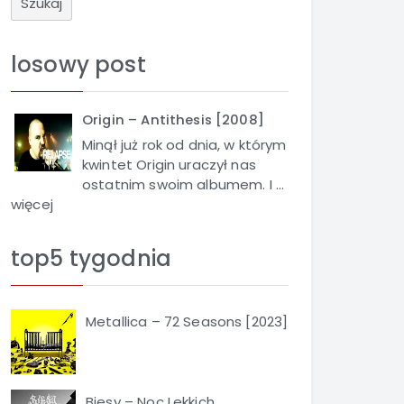
u
k
a
losowy post
j
Origin – Antithesis [2008]
Minął już rok od dnia, w którym
kwintet Origin uraczył nas
ostatnim swoim albumem. I ...
więcej
top5 tygodnia
Metallica – 72 Seasons [2023]
Biesy – Noc Lekkich