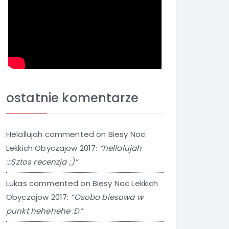
ostatnie komentarze
Helallujah
commented on
Biesy Noc
Lekkich Obyczajow 2017
:
“hellalujah
:::Sztos recenzja ;)”
Lukas
commented on
Biesy Noc Lekkich
Obyczajow 2017
:
“Osoba biesowa w
punkt hehehehe :D”