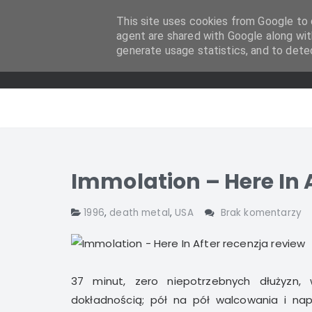
This site uses cookies from Google to d
agent are shared with Google along wit
generate usage statistics, and to dete
Immolation – Here In 
1996
,
death metal
,
USA
Brak komentarzy
37 minut, zero niepotrzebnych dłużyzn,
dokładnością; pół na pół walcowania i nap