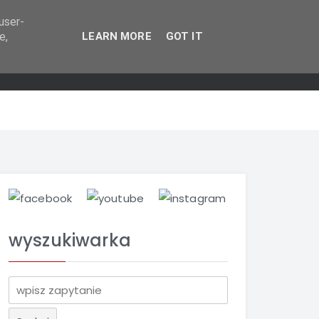
user-
e,
LEARN MORE
GOT IT
wyszukiwarka
S
z