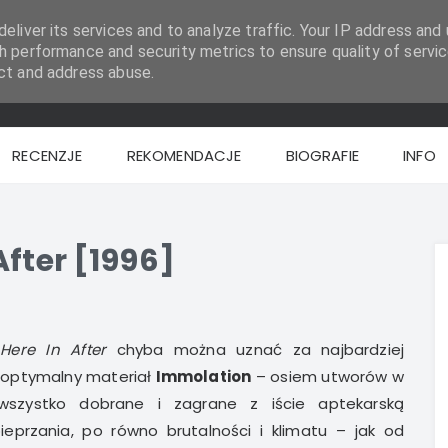
eliver its services and to analyze traffic. Your IP address and 
h performance and security metrics to ensure quality of servic
ct and address abuse.
RECENZJE
REKOMENDACJE
BIOGRAFIE
INFO
After [1996]
Here In After
chyba można uznać za najbardziej
optymalny materiał
Immolation
– osiem utworów w
 wszystko dobrane i zagrane z iście aptekarską
ieprzania, po równo brutalności i klimatu – jak od