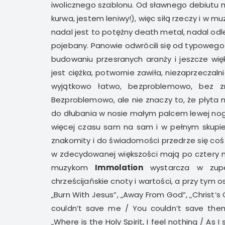
iwolicznego szablonu. Od sławnego debiutu mi
kurwa, jestem leniwy!), więc siłą rzeczy i w 
nadal jest to potężny death metal, nadal odl
pojebany. Panowie odwrócili się od typowego
budowaniu przesranych aranży i jeszcze wi
jest ciężka, potwornie zawiła, niezaprzeczal
wyjątkowo łatwo, bezproblemowo, bez zm
Bezproblemowo, ale nie znaczy to, że płyta 
do dłubania w nosie małym palcem lewej nogi. 
więcej czasu sam na sam i w pełnym skupie
znakomity i do świadomości przedrze się coś w
w zdecydowanej większości mają po cztery mi
muzykom
Immolation
wystarcza w zupe
chrześcijańskie cnoty i wartości, a przy tym 
„Burn With Jesus”, „Away From God”, „Christ’s
couldn’t save me / You couldn’t save them
„Where is the Holy Spirit, I feel nothing / As I