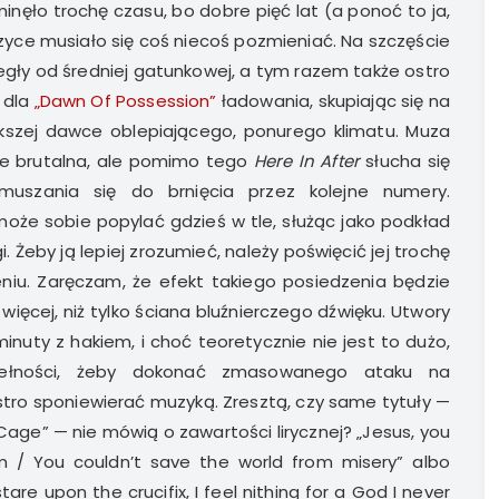
nęło trochę czasu, bo dobre pięć lat (a ponoć to ja,
muzyce musiało się coś niecoś pozmieniać. Na szczęście
egły od średniej gatunkowej, a tym razem także ostro
 dla
„Dawn Of Possession”
ładowania, skupiając się na
ększej dawce oblepiającego, ponurego klimatu. Muza
nie brutalna, ale pomimo tego
Here In After
słucha się
uszania się do brnięcia przez kolejne numery.
może sobie popylać gdzieś w tle, służąc jako podkład
Żeby ją lepiej zrozumieć, należy poświęcić jej trochę
niu. Zaręczam, że efekt takiego posiedzenia będzie
ięcej, niż tylko ściana bluźnierczego dźwięku. Utwory
nuty z hakiem, i choć teoretycznie nie jest to dużo,
łności, żeby dokonać zmasowanego ataku na
ostro sponiewierać muzyką. Zresztą, czy same tytuły —
 Cage” — nie mówią o zawartości lirycznej? „Jesus, you
 / You couldn’t save the world from misery” albo
 stare upon the crucifix, I feel nithing for a God I never