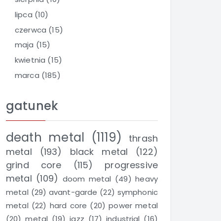
lipca
(10)
czerwca
(15)
maja
(15)
kwietnia
(15)
marca
(185)
gatunek
death metal
(1119)
thrash
metal
(193)
black metal
(122)
grind core
(115)
progressive
metal
(109)
doom metal
(49)
heavy
metal
(29)
avant-garde
(22)
symphonic
metal
(22)
hard core
(20)
power metal
(20)
metal
(19)
jazz
(17)
industrial
(16)