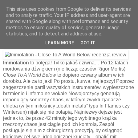
This site uses cookies from Google to deliver its services
and to analyze traffic. Your IP address and user-agent are
shared with Google along with performance and security
20 kwietnia 2014
metrics to ensure quality of service, generate usage
Immolation – Close To A World Below
statistics, and to detect and address abuse.
[2000]
LEARN MORE
GOT IT
Immolation
to potęga! Tylko jakaś dziwna… Po 12 latach
mordowania dźwiękiem (nie licząc czasów Rigor Mortis)
Close To A World Below
to dopiero czwarty album w ich
dorobku. Ale za to jaki! Po prostu, kurwa, najlepszy! Poprzez
zagęszczenie partii wszystkich instrumentów, wypieszczone
brzmienie i infernalne wokale Nowojorczycy generują
imponujący soniczny chaos, w którym zwykli zjadacze
chleba (w tym miłośnicy „death metalu” typu In Flames czy
Wintersun) nijak się nie połapią. Najniezwyklejsze jest
jednak to, że przez 42 minuty tego wybitnego krążka
rzeczony chaos jest ciągle pod ich kontrolą. Zespół
posługuje się nim z chirurgiczną precyzją, by osiągnąć
końcowy cel swej ideologicznej krucjaty – obalić mit