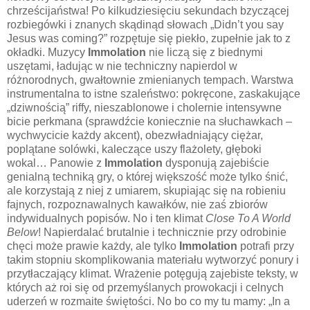
chrześcijaństwa! Po kilkudziesięciu sekundach bzyczącej
rozbiegówki i znanych skądinąd słowach „Didn’t you say
Jesus was coming?” rozpętuje się piekło, zupełnie jak to z
okładki. Muzycy
Immolation
nie liczą się z biednymi
uszętami, ładując w nie techniczny napierdol w
różnorodnych, gwałtownie zmienianych tempach. Warstwa
instrumentalna to istne szaleństwo: pokręcone, zaskakujące
„dziwnością” riffy, nieszablonowe i cholernie intensywne
bicie perkmana (sprawdźcie koniecznie na słuchawkach –
wychwycicie każdy akcent), obezwładniający ciężar,
poplątane solówki, kaleczące uszy flażolety, głęboki
wokal… Panowie z
Immolation
dysponują zajebiście
genialną techniką gry, o której większość może tylko śnić,
ale korzystają z niej z umiarem, skupiając się na robieniu
fajnych, rozpoznawalnych kawałków, nie zaś zbiorów
indywidualnych popisów. No i ten klimat
Close To A World
Below
! Napierdalać brutalnie i technicznie przy odrobinie
chęci może prawie każdy, ale tylko
Immolation
potrafi przy
takim stopniu skomplikowania materiału wytworzyć ponury i
przytłaczający klimat. Wrażenie potęgują zajebiste teksty, w
których aż roi się od przemyślanych prowokacji i celnych
uderzeń w rozmaite świętości. No bo co my tu mamy: „In a