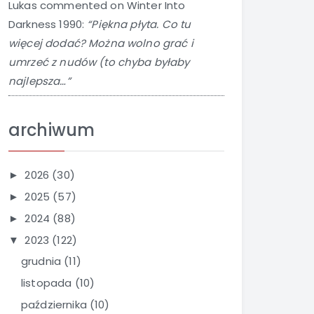
Lukas
commented on
Winter Into
Darkness 1990
:
“Piękna płyta. Co tu
więcej dodać? Można wolno grać i
umrzeć z nudów (to chyba byłaby
najlepsza…”
archiwum
2026
(30)
►
2025
(57)
►
2024
(88)
►
2023
(122)
▼
grudnia
(11)
listopada
(10)
października
(10)