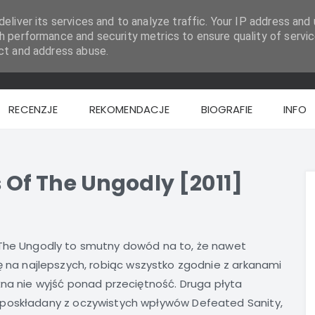
eliver its services and to analyze traffic. Your IP address and 
h performance and security metrics to ensure quality of servic
ct and address abuse.
RECENZJE
REKOMENDACJE
BIOGRAFIE
INFO
f The Ungodly [2011]
The Ungodly to smutny dowód na to, że nawet
ę na najlepszych, robiąc wszystko zgodnie z arkanami
żna nie wyjść ponad przeciętność. Druga płyta
 poskładany z oczywistych wpływów Defeated Sanity,