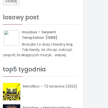
u
k
a
losowy post
j
Incubus – Serpent
Temptation [1988]
Brazylia to duży i biedny kraj.
Tak biedy, że chcąc założyć
zespół, brakujących muzyk...
więcej
top5 tygodnia
Metallica – 72 Seasons [2023]
Banisher – Metamorphosis