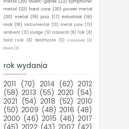
metal
(29)
avant-garde
(22)
symphonic
metal
(22)
hard core
(20)
power metal
(20)
metal
(19)
jazz
(17)
industrial
(16)
rock
(16)
instrumental
(13)
metal core
(13)
ambient
(12)
sludge
(9)
classical
(8)
folk
(8)
hard rock
(8)
deathcore
(5)
crossover
(3)
blues
(2)
rok wydania
2011
(70)
2014
(62)
2012
(58)
2013
(55)
2020
(54)
2021
(54)
2018
(52)
2010
(50)
2009
(48)
2016
(48)
2000
(46)
2015
(46)
2017
(45)
2022
(43)
2007
(42)