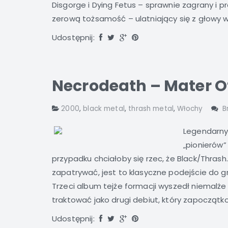
Disgorge i Dying Fetus – sprawnie zagrany i 
zerową tożsamość – ulatniający się z głowy w
Udostępnij:
Necrodeath – Mater Of 
2000
,
black metal
,
thrash metal
,
Włochy
B
Legendarny
„pionierów
przypadku chciałoby się rzec, że Black/Thrash
zapatrywać, jest to klasyczne podejście do gr
Trzeci album tejże formacji wyszedł niemalże
traktować jako drugi debiut, który zapoczątko
Udostępnij: