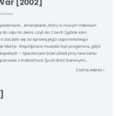
 War [2002]
mentarz
Speckmann… Amerykanin, który w nowym milenium
ię do raju na ziemi, czyli do Czech (gdzie sam
 to zaczęło się za sprawą jego zapomnianego
ie Martyr. Współpraca musiała być przyjemna, gdyż
kapelach – Speckmann brał udział przy tworzeniu
 a panowie z Krabathora (pod dość barwnymi...
Czytaj więcej »
]