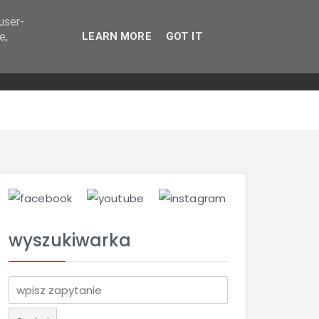
user-
e,
LEARN MORE
GOT IT
wyszukiwarka
S
z