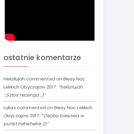
ostatnie komentarze
Helallujah
commented on
Biesy Noc
Lekkich Obyczajow 2017
:
“hellalujah
:::Sztos recenzja ;)”
Lukas
commented on
Biesy Noc Lekkich
Obyczajow 2017
:
“Osoba biesowa w
punkt hehehehe :D”