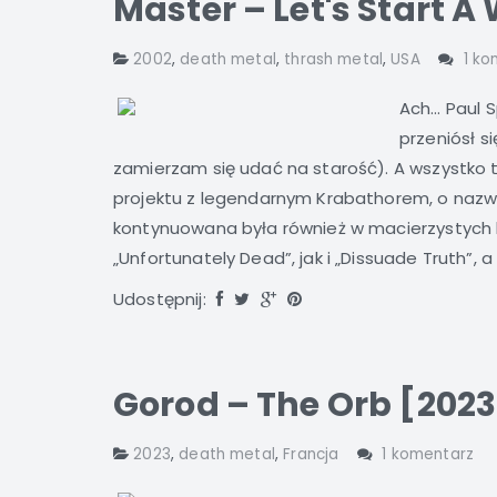
Master – Let's Start A
2002
,
death metal
,
thrash metal
,
USA
1 ko
Ach… Paul 
przeniósł s
zamierzam się udać na starość). A wszystko
projektu z legendarnym Krabathorem, o nazw
kontynuowana była również w macierzystych 
„Unfortunately Dead”, jak i „Dissuade Truth”,
Udostępnij:
Gorod – The Orb [2023
2023
,
death metal
,
Francja
1 komentarz