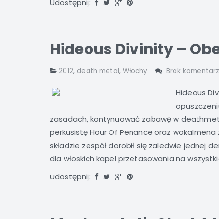
Udostępnij:
Hideous Divinity – Obe
2012
,
death metal
,
Włochy
Brak komentar
Hideous Div
opuszczeni
zasadach, kontynuować zabawę w deathmet
perkusistę Hour Of Penance oraz wokalmena 
składzie zespół dorobił się zaledwie jednej d
dla włoskich kapel przetasowania na wszystkic
Udostępnij: