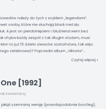
zwedów należy do tych z szyldem „legendarni”.
awet osoby, które nie słuchają black metalu
k. A jest on pierdolnięciem i bluźnierstwem bez
jak chyba każdy zespół z tak długim stażem, musi
ri to już 15 dzieło siewców szataństwa, tak więc
ego celebrować? Poprzedni album „Viktoria”...
Czytaj więcej »
 One [1992]
rak komentarzy
jakąś szemraną wersję (prawdopodobnie bootleg),