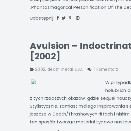
„Phantasmagorical Personification Of The De
Udostępnij:
Avulsion – Indoctrinat
[2002]
2002
,
death metal
,
USA
1 komentarz
W przypadku
hołubi ich d
z tych rzadszych okazów, gdzie sequel nauczył
Stylistycznie, zamiast mdłego inspirowania 
jeszcze w Death/Thrashowych riffach i niskim
ten sposób tworząc materiał typowo nastawio