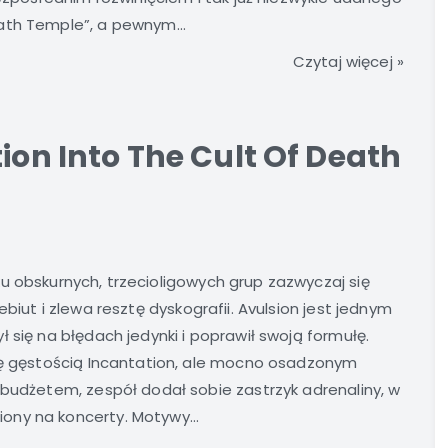
ath Temple”, a pewnym...
Czytaj więcej »
ion Into The Cult Of Death
 obskurnych, trzecioligowych grup zazwyczaj się
ebiut i zlewa resztę dyskografii. Avulsion jest jednym
 się na błędach jedynki i poprawił swoją formułę.
się gęstością Incantation, ale mocno osadzonym
 budżetem, zespół dodał sobie zastrzyk adrenaliny, w
ny na koncerty. Motywy...