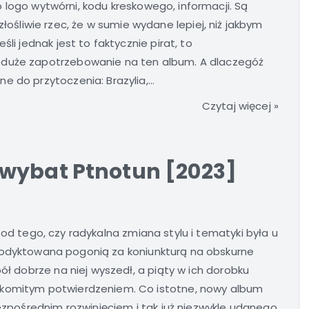
logo wytwórni, kodu kreskowego, informacji. Są
ię złośliwie rzec, że w sumie wydane lepiej, niż jakbym
li jednak jest to faktycznie pirat, to
 duże zapotrzebowanie na ten album. A dlaczegóż
 do przytoczenia: Brazylia,...
Czytaj więcej »
wybat Ptnotun [2023]
 od tego, czy radykalna zmiana stylu i tematyki była u
odyktowana pogonią za koniunkturą na obskurne
pół dobrze na niej wyszedł, a piąty w ich dorobku
akomitym potwierdzeniem. Co istotne, nowy album
bezpośrednim rozwinięciem i tak już niezwykle udanego