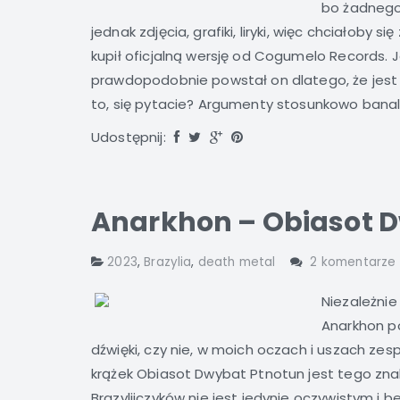
bo żadnego 
jednak zdjęcia, grafiki, liryki, więc chciałoby s
kupił oficjalną wersję od Cogumelo Records. Jeś
prawdopodobnie powstał on dlatego, że jest
to, się pytacie? Argumenty stosunkowo banalne
Udostępnij:
Anarkhon – Obiasot D
2023
,
Brazylia
,
death metal
2 komentarze
Niezależnie
Anarkhon p
dźwięki, czy nie, w moich oczach i uszach zes
krążek Obiasot Dwybat Ptnotun jest tego zn
Brazylijczyków nie jest jedynie oczywistym i 