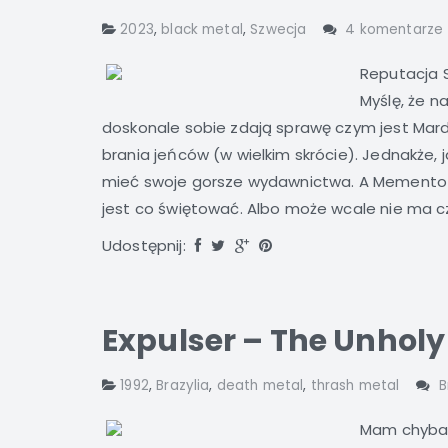
2023
,
black metal
,
Szwecja
4 komentarze
Reputacja S
Myślę, że n
doskonale sobie zdają sprawę czym jest Mardu
brania jeńców (w wielkim skrócie). Jednakże, 
mieć swoje gorsze wydawnictwa. A Memento Mo
jest co świętować. Albo może wcale nie ma cz
Udostępnij:
Expulser – The Unholy
1992
,
Brazylia
,
death metal
,
thrash metal
B
Mam chyba 