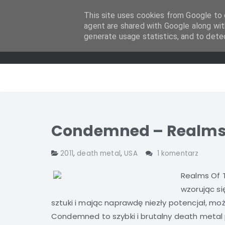
This site uses cookies from Google to d
agent are shared with Google along wit
generate usage statistics, and to dete
Condemned – Realms O
2011
,
death metal
,
USA
1 komentarz
Realms Of 
wzorując si
sztuki i mając naprawdę niezły potencjał, mo
Condemned to szybki i brutalny death metal