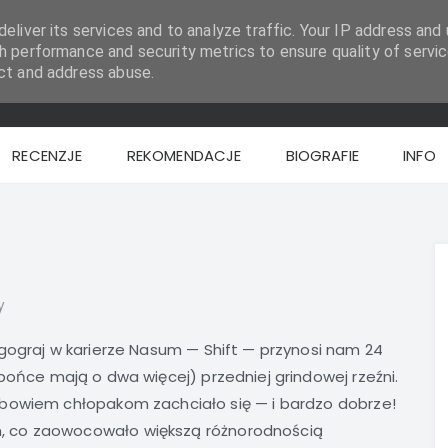
eliver its services and to analyze traffic. Your IP address and 
h performance and security metrics to ensure quality of servic
ct and address abuse.
RECENZJE
REKOMENDACJE
BIOGRAFIE
INFO
y
gograj w karierze Nasum — Shift — przynosi nam 24
pońce mają o dwa więcej) przedniej grindowej rzeźni.
 bowiem chłopakom zachciało się — i bardzo dobrze!
, co zaowocowało większą różnorodnością