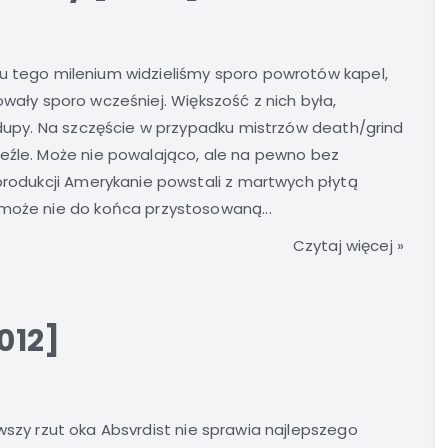
u tego milenium widzieliśmy sporo powrotów kapel,
owały sporo wcześniej. Większość z nich była,
o dupy. Na szczęście w przypadku mistrzów death/grind
ieźle. Może nie powalająco, ale na pewno bez
 produkcji Amerykanie powstali z martwych płytą
 może nie do końca przystosowaną...
Czytaj więcej »
012]
wszy rzut oka Absvrdist nie sprawia najlepszego