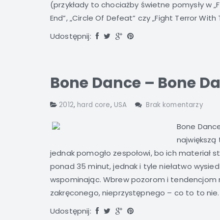
(przykłady to chociażby świetne pomysły w „Fu
End”, „Circle Of Defeat” czy „Fight Terror With Te
Udostępnij:
Bone Dance – Bone Da
2012
,
hard core
,
USA
Brak komentarzy
Bone Dance
największą 
jednak pomogło zespołowi, bo ich materiał st
ponad 35 minut, jednak i tyle niełatwo wysie
wspominając. Wbrew pozorom i tendencjom n
zakręconego, nieprzystępnego – co to to nie.
Udostępnij: