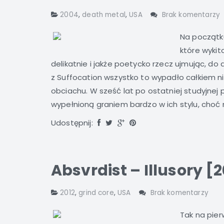
2004
,
death metal
,
USA
Brak komentarzy
Na początk
które wykit
delikatnie i jakże poetycko rzecz ujmując, d
z Suffocation wszystko to wypadło całkiem n
obciachu. W sześć lat po ostatniej studyjnej
wypełnioną graniem bardzo w ich stylu, choć
Udostępnij:
Absvrdist – Illusory [2
2012
,
grind core
,
USA
Brak komentarzy
Tak na pier