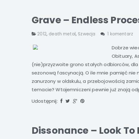
Grave – Endless Proce
2012
,
death metal
,
Szwecja
1 komentarz
Dobrze wied
Obituary, A
(nie)przyzwoite grono stałych odbiorców, dla 
sezonową fascynacją. O ile mnie pamięć nie 
zanurzony w oldskulu, a przebojowością zamia
temacie? Wtajemniczeni pewnie już znają odp
Udostępnij:
Dissonance – Look To 