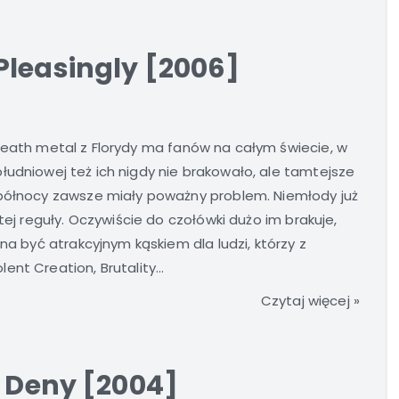
Pleasingly [2006]
eath metal z Florydy ma fanów na całym świecie, w
udniowej też ich nigdy nie brakowało, ale tamtejsze
 północy zawsze miały poważny problem. Niemłody już
tej reguły. Oczywiście do czołówki dużo im brakuje,
na być atrakcyjnym kąskiem dla ludzi, którzy z
nt Creation, Brutality...
Czytaj więcej »
o Deny [2004]