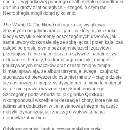
opcja — wypadkowej ponurego death metalu i soundtracku
do filmu grozy z lat odległych – czegoś, o czym fani
Necrophagia mogli dotąd tylko śnić.
The Womb Of The World
odznacza się wyjątkowo
złożonymi i bogatymi aranżacjami, w których jak rzadko
kiedy wszystkie elementy poszczególnych utworów, jak i
same utwory doskonale się ze sobą łączą i przenikają, zaś
całość po prostu płynie bez najmniejszych zgrzytów i
przestojów. Tu nie ma miejsca na sztywne, banalne czy
oklepane schematy, bo dramaturgia muzyki, mnogość
poukrywanych smaczków oraz częste zmiany tempa i
klimatu sprawiają, że album utrzymuje uwagę i czujność
słuchacza od pierwszej do ostatniej minuty – ciągle dzieje
się coś nowego i nieprzewidywalnego, a mimo to materiał
wcale nie sprawia wrażenie przekombinowanego.
Szczególny podziw budzi to, jak gładko
Qrixkuor
wkomponowali wszelkie orkiestracje i chóry, które nie są
jakimś tam dodatkiem w tle, a stanowią integralną część
muzyki, dynamizują ją i znacząco wpływają na jej
niepowtarzalny klimat.
Qrixkuor
odpuścili sobie, przynajmniej na razie,