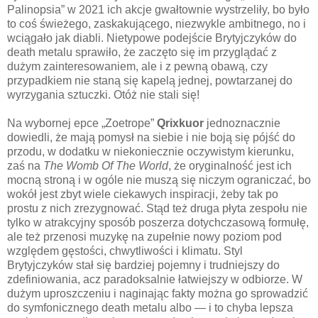
Palinopsia” w 2021 ich akcje gwałtownie wystrzeliły, bo było
to coś świeżego, zaskakującego, niezwykle ambitnego, no i
wciągało jak diabli. Nietypowe podejście Brytyjczyków do
death metalu sprawiło, że zaczęto się im przyglądać z
dużym zainteresowaniem, ale i z pewną obawą, czy
przypadkiem nie staną się kapelą jednej, powtarzanej do
wyrzygania sztuczki. Otóż nie stali się!
Na wybornej epce „Zoetrope”
Qrixkuor
jednoznacznie
dowiedli, że mają pomysł na siebie i nie boją się pójść do
przodu, w dodatku w niekoniecznie oczywistym kierunku,
zaś na
The Womb Of The World
, że oryginalność jest ich
mocną stroną i w ogóle nie muszą się niczym ograniczać, bo
wokół jest zbyt wiele ciekawych inspiracji, żeby tak po
prostu z nich zrezygnować. Stąd też druga płyta zespołu nie
tylko w atrakcyjny sposób poszerza dotychczasową formułę,
ale też przenosi muzykę na zupełnie nowy poziom pod
względem gęstości, chwytliwości i klimatu. Styl
Brytyjczyków stał się bardziej pojemny i trudniejszy do
zdefiniowania, acz paradoksalnie łatwiejszy w odbiorze. W
dużym uproszczeniu i naginając fakty można go sprowadzić
do symfonicznego death metalu albo — i to chyba lepsza