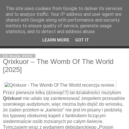
This site uses cookies from Google to deliver its services
and to analyze traffic. Your IP address and user-agent are
shared with Google along with performance and security
metrics to ensure quality of service, generate usage
statistics, and to detect and address abuse.
LEARN MORE
GOT IT
16 maja 2026
Qrixkuor – The Womb Of The World
[2025]
Przez pierwsze kilka (dziesięć?) lat działalności muzykom
Qrixkuor
nie udało się zainteresować zespołem przesadnie
szerokiego audytorium, więc można było dojść do wniosku,
że żaden przełom w „karierze” nie jest im pisany i podzielą
los typowej obskurnej kapeli z fanklubem liczącym
siedemnaście osób rozsianych po całym świecie.
Tymczasem wraz z wydaniem debiutanckiego „Poison