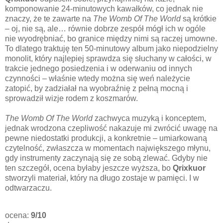
komponowanie 24-minutowych kawałków, co jednak nie
znaczy, że te zawarte na
The Womb Of The World
są krótkie
– oj, nie są, ale… równie dobrze zespół mógł ich w ogóle
nie wyodrębniać, bo granice między nimi są raczej umowne.
To dlatego traktuję ten 50-minutowy album jako niepodzielny
monolit, który najlepiej sprawdza się słuchany w całości, w
trakcie jednego posiedzenia i w oderwaniu od innych
czynności – właśnie wtedy można się weń należycie
zatopić, by zadziałał na wyobraźnię z pełną mocną i
sprowadził wizje rodem z koszmarów.
The Womb Of The World
zachwyca muzyką i konceptem,
jednak wrodzona czepliwość nakazuje mi zwrócić uwagę na
pewne niedostatki produkcji, a konkretnie – umiarkowaną
czytelność, zwłaszcza w momentach największego młynu,
gdy instrumenty zaczynają się ze sobą zlewać. Gdyby nie
ten szczegół, ocena byłaby jeszcze wyższa, bo
Qrixkuor
stworzyli materiał, który na długo zostaje w pamięci. I w
odtwarzaczu.
ocena:
9/10