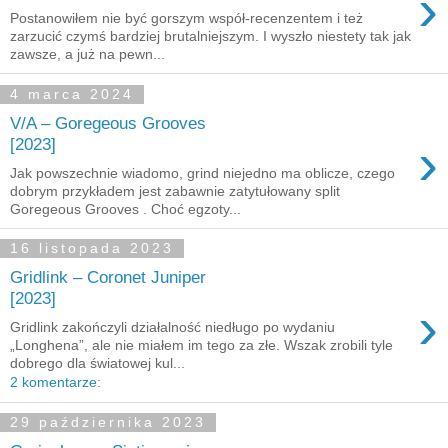
›
Postanowiłem nie być gorszym współ-recenzentem i też
zarzucić czymś bardziej brutalniejszym. I wyszło niestety tak jak
zawsze, a już na pewn...
4 marca 2024
V/A – Goregeous Grooves
›
[2023]
Jak powszechnie wiadomo, grind niejedno ma oblicze, czego
dobrym przykładem jest zabawnie zatytułowany split
Goregeous Grooves . Choć egzoty...
16 listopada 2023
Gridlink – Coronet Juniper
[2023]
›
Gridlink zakończyli działalność niedługo po wydaniu
„Longhena”, ale nie miałem im tego za złe. Wszak zrobili tyle
dobrego dla światowej kul...
2 komentarze:
29 października 2023