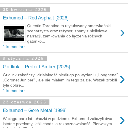
30 kwietnia 2026
Exhumed – Red Asphalt [2026]
›
Quentin Tarantino to utytułowany amerykański
scenarzysta oraz reżyser, znany z nieliniowej
narracji, zamiłowania do łączenia różnych
gatunkó...
1 komentarz:
9 stycznia 2026
Gridlink – Perfect Amber [2025]
›
Gridlink zakończyli działalność niedługo po wydaniu „Longhena”
„Coronet Juniper” , ale nie miałem im tego za złe. Wszak zrobili
tyle dobre...
1 komentarz:
23 czerwca 2025
Exhumed – Gore Metal [1998]
›
W ciągu paru lat tułaczki w podziemiu Exhumed zaliczyli dwa
istotne przełomy, jeśli chodzi o rozpoznawalność. Pierwszym