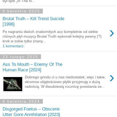
był split „In The N...
9 kwietnia 2025
Brutal Truth – Kill Trend Suicide
[1996]
›
Po nagraniu dwóch znakomitych acz kompletnie od siebie
różnych płyt muzycy Brutal Truth wykonali kolejny pewny (?)
krok w sobie tylko znany...
1 komentarz:
23 lutego 2025
Ass To Mouth – Enemy Of The
Human Race [2024]
›
Dobrego grindu ci u nas niedostatek, więc i takie,
skromne objętościowo płytki przyjmuję z dużą
radością. W dwudziestą rocznicę powstania ze...
6 kwietnia 2024
Disgorged Foetus – Obscene
Utter Gore Annihilation [2023]