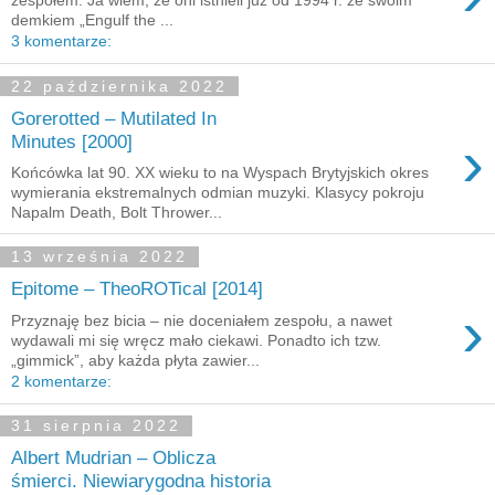
zespołem. Ja wiem, że oni istnieli już od 1994 r. ze swoim
demkiem „Engulf the ...
3 komentarze:
22 października 2022
Gorerotted – Mutilated In
›
Minutes [2000]
Końcówka lat 90. XX wieku to na Wyspach Brytyjskich okres
wymierania ekstremalnych odmian muzyki. Klasycy pokroju
Napalm Death, Bolt Thrower...
13 września 2022
Epitome – TheoROTical [2014]
›
Przyznaję bez bicia – nie doceniałem zespołu, a nawet
wydawali mi się wręcz mało ciekawi. Ponadto ich tzw.
„gimmick”, aby każda płyta zawier...
2 komentarze:
31 sierpnia 2022
Albert Mudrian – Oblicza
śmierci. Niewiarygodna historia