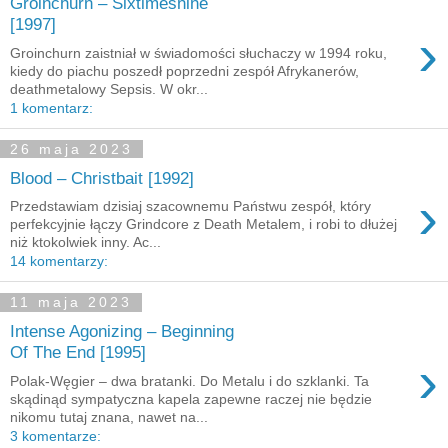
Groinchurn – Sixtimesnine
[1997]
›
Groinchurn zaistniał w świadomości słuchaczy w 1994 roku,
kiedy do piachu poszedł poprzedni zespół Afrykanerów,
deathmetalowy Sepsis. W okr...
1 komentarz:
26 maja 2023
Blood – Christbait [1992]
›
Przedstawiam dzisiaj szacownemu Państwu zespół, który
perfekcyjnie łączy Grindcore z Death Metalem, i robi to dłużej
niż ktokolwiek inny. Ac...
14 komentarzy:
11 maja 2023
Intense Agonizing – Beginning
Of The End [1995]
›
Polak-Węgier – dwa bratanki. Do Metalu i do szklanki. Ta
skądinąd sympatyczna kapela zapewne raczej nie będzie
nikomu tutaj znana, nawet na...
3 komentarze: