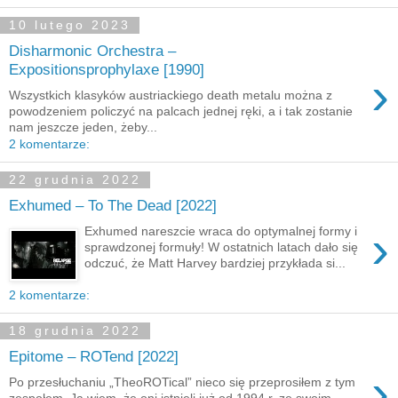
10 lutego 2023
Disharmonic Orchestra –
Expositionsprophylaxe [1990]
›
Wszystkich klasyków austriackiego death metalu można z
powodzeniem policzyć na palcach jednej ręki, a i tak zostanie
nam jeszcze jeden, żeby...
2 komentarze:
22 grudnia 2022
Exhumed – To The Dead [2022]
›
Exhumed nareszcie wraca do optymalnej formy i
sprawdzonej formuły! W ostatnich latach dało się
odczuć, że Matt Harvey bardziej przykłada si...
2 komentarze:
18 grudnia 2022
Epitome – ROTend [2022]
›
Po przesłuchaniu „TheoROTical” nieco się przeprosiłem z tym