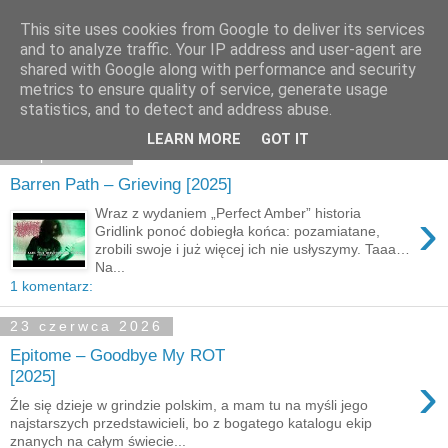
This site uses cookies from Google to deliver its services
and to analyze traffic. Your IP address and user-agent are
shared with Google along with performance and security
Pokazywanie postów oznaczonych etykietą
grind core
.
metrics to ensure quality of service, generate usage
Pokaż wszystkie posty
statistics, and to detect and address abuse.
LEARN MORE
GOT IT
4 lipca 2026
Barren Path – Grieving [2025]
›
Wraz z wydaniem „Perfect Amber” historia
Gridlink ponoć dobiegła końca: pozamiatane,
zrobili swoje i już więcej ich nie usłyszymy. Taaa…
Na...
1 komentarz:
23 czerwca 2026
Epitome – Goodbye My ROT
›
[2025]
Źle się dzieje w grindzie polskim, a mam tu na myśli jego
najstarszych przedstawicieli, bo z bogatego katalogu ekip
znanych na całym świecie...