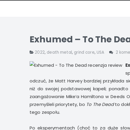
Exhumed – To The Dea
2022
,
death metal
,
grind core
,
USA
2 kome
E
s
odczuć, że Matt Harvey bardziej przykłada s
niż do swojej podstawowej kapeli; ponadto 
zaangażowanie Mike’a Hamiltona w Deeds Of 
przemyśleli priorytety, bo
To The Dead
to dokł
tego zespołu.
Po eksperymentach (choć to za duże słow