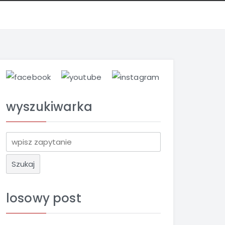
wyszukiwarka
S
z
u
k
a
losowy post
j