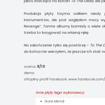
jakoś znacząco na kształt
To The Dead
, ale 
Produkcja płyty trzyma całkiem niezły 
instrumentów, ale pod względem mocy wyr
Revenge”. Tamte albumy brzmiały o wiele oka
trzeba to korygować na własną rękę.
Na zakończenie tylko się powtórzę –
To The 
do końca nie wierzyłem, że jeszcze ich stać n
ocena:
8/10
demo
oficjalny profil Facebook:
www.facebook.com/
inne płyty tego wykonawcy:
Gore Metal