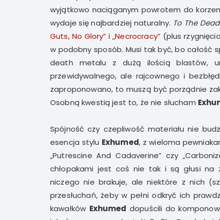
wyjątkowo naciąganym powrotem do korzeni, 
wydaje się najbardziej naturalny.
To The Dead
Guts, No Glory”
i
„Necrocracy”
(plus rzygnięcia
w podobny sposób. Musi tak być, bo całość
death metalu z dużą ilością blastów, ur
przewidywalnego, ale rajcownego i bezbłęd
zaproponowano, to muszą być porządnie zakam
Osobną kwestią jest to, że nie słucham
Exhu
Spójność czy czepliwość materiału nie bud
esencja stylu
Exhumed
, z wieloma pewniakami
„Putrescine And Cadaverine” czy „Carbonize
chłopakami jest coś nie tak i są głusi na
niczego nie brakuje, ale niektóre z nich 
przesłuchań, żeby w pełni odkryć ich prawd
kawałków
Exhumed
dopuścili do komponowan