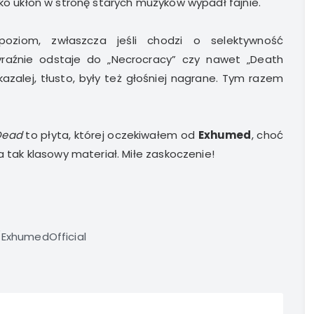
jako ukłon w stronę starych muzyków wypadł fajnie.
poziom, zwłaszcza jeśli chodzi o selektywność
aźnie odstaje do „Necrocracy” czy nawet „Death
zalej, tłusto, były też głośniej nagrane. Tym razem
Dead
to płyta, której oczekiwałem od
Exhumed
, choć
a tak klasowy materiał. Miłe zaskoczenie!
ExhumedOfficial