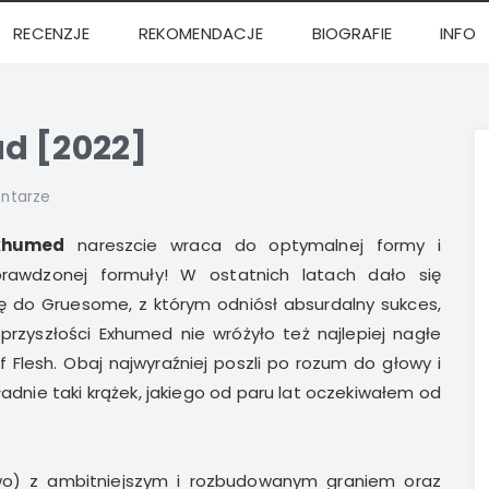
RECENZJE
REKOMENDACJE
BIOGRAFIE
INFO
d [2022]
ntarze
xhumed
nareszcie wraca do optymalnej formy i
prawdzonej formuły! W ostatnich latach dało się
ię do Gruesome, z którym odniósł absurdalny sukces,
przyszłości Exhumed nie wróżyło też najlepiej nagłe
Flesh. Obaj najwyraźniej poszli po rozum do głowy i
adnie taki krążek, jakiego od paru lat oczekiwałem od
o) z ambitniejszym i rozbudowanym graniem oraz