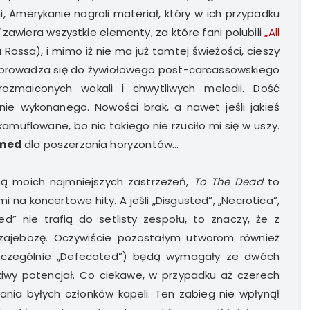
Amerykanie nagrali materiał, który w ich przypadku
zawiera wszystkie elementy, za które fani polubili
„All
 Rossa), i mimo iż nie ma już tamtej świeżości, cieszy
 sprowadza się do żywiołowego post-carcassowskiego
ozmaiconych wokali i chwytliwych melodii. Dość
nie wykonanego. Nowości brak, a nawet jeśli jakieś
uflowane, bo nic takiego nie rzuciło mi się w uszy.
med
dla poszerzania horyzontów…
zą moich najmniejszych zastrzeżeń,
To The Dead
to
 na koncertowe hity. A jeśli „Disgusted”, „Necrotica”,
d” nie trafią do setlisty zespołu, to znaczy, że z
 zajebozę. Oczywiście pozostałym utworom również
(szczególnie „Defecated”) będą wymagały ze dwóch
ziwy potencjał. Co ciekawe, w przypadku aż czerech
ia byłych członków kapeli. Ten zabieg nie wpłynął