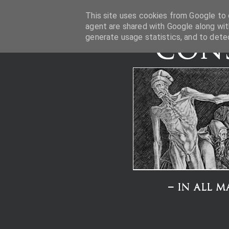
This site uses cookies from Google to d
agent are shared with Google along wit
generate usage statistics, and to dete