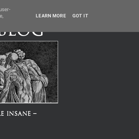
user-
e,
LEARN MORE
GOT IT