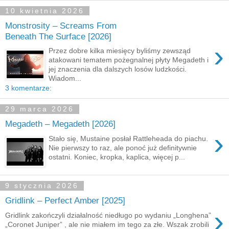
10 kwietnia 2026
Monstrosity – Screams From
Beneath The Surface [2026]
›
Przez dobre kilka miesięcy byliśmy zewsząd
atakowani tematem pożegnalnej płyty Megadeth i
jej znaczenia dla dalszych losów ludzkości.
Wiadom...
3 komentarze:
29 marca 2026
Megadeth – Megadeth [2026]
›
Stało się, Mustaine posłał Rattleheada do piachu.
Nie pierwszy to raz, ale ponoć już definitywnie
ostatni. Koniec, kropka, kaplica, więcej p...
9 stycznia 2026
Gridlink – Perfect Amber [2025]
›
Gridlink zakończyli działalność niedługo po wydaniu „Longhena”
„Coronet Juniper” , ale nie miałem im tego za złe. Wszak zrobili