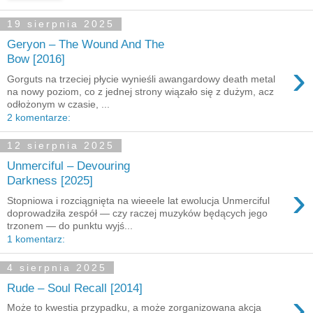
19 sierpnia 2025
Geryon – The Wound And The
Bow [2016]
›
Gorguts na trzeciej płycie wynieśli awangardowy death metal
na nowy poziom, co z jednej strony wiązało się z dużym, acz
odłożonym w czasie, ...
2 komentarze:
12 sierpnia 2025
Unmerciful – Devouring
Darkness [2025]
›
Stopniowa i rozciągnięta na wieeele lat ewolucja Unmerciful
doprowadziła zespół — czy raczej muzyków będących jego
trzonem — do punktu wyjś...
1 komentarz:
4 sierpnia 2025
Rude – Soul Recall [2014]
›
Może to kwestia przypadku, a może zorganizowana akcja