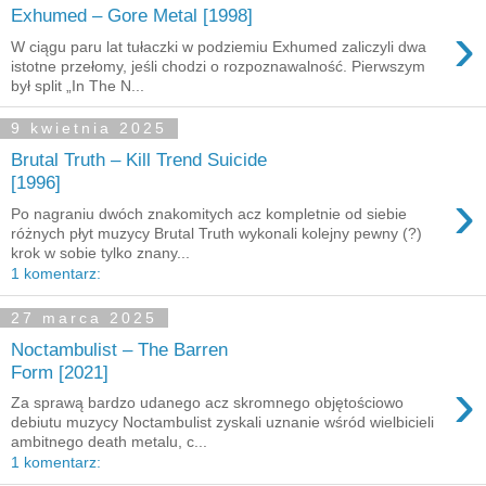
Exhumed – Gore Metal [1998]
›
W ciągu paru lat tułaczki w podziemiu Exhumed zaliczyli dwa
istotne przełomy, jeśli chodzi o rozpoznawalność. Pierwszym
był split „In The N...
9 kwietnia 2025
Brutal Truth – Kill Trend Suicide
[1996]
›
Po nagraniu dwóch znakomitych acz kompletnie od siebie
różnych płyt muzycy Brutal Truth wykonali kolejny pewny (?)
krok w sobie tylko znany...
1 komentarz:
27 marca 2025
Noctambulist – The Barren
Form [2021]
›
Za sprawą bardzo udanego acz skromnego objętościowo
debiutu muzycy Noctambulist zyskali uznanie wśród wielbicieli
ambitnego death metalu, c...
1 komentarz: