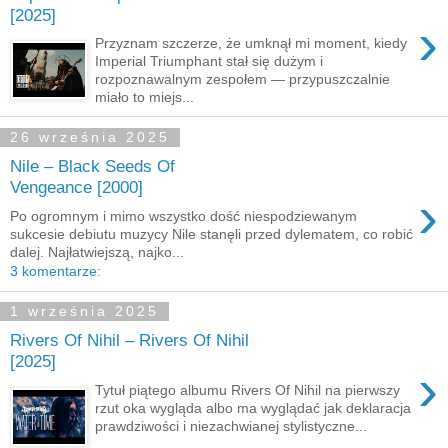
[2025]
›
Przyznam szczerze, że umknął mi moment, kiedy
Imperial Triumphant stał się dużym i
rozpoznawalnym zespołem — przypuszczalnie
miało to miejs...
26 września 2025
Nile – Black Seeds Of
Vengeance [2000]
›
Po ogromnym i mimo wszystko dość niespodziewanym
sukcesie debiutu muzycy Nile stanęli przed dylematem, co robić
dalej. Najłatwiejszą, najko...
3 komentarze:
1 września 2025
Rivers Of Nihil – Rivers Of Nihil
[2025]
›
Tytuł piątego albumu Rivers Of Nihil na pierwszy
rzut oka wygląda albo ma wyglądać jak deklaracja
prawdziwości i niezachwianej stylistyczne...