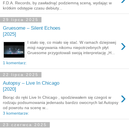
F.D.A. Records, by zawładnąć podziemną sceną, wydając w
krótkim odstępie czasu debiuty...
29 lipca 2025
Gruesome – Silent Echoes
[2025]
›
I stało się, co miało się stać. W ramach dziejowej
misji nagrywania nikomu niepotrzebnych płyt
Gruesome przygotowali swoją interpretację „H...
1 komentarz:
22 lipca 2025
Autopsy – Live In Chicago
[2020]
›
Biorąc do ręki Live In Chicago , spodziewałem się czegoś w
rodzaju podsumowania jedenastu bardzo owocnych lat Autopsy
od powrotu na scenę w...
3 komentarze:
23 czerwca 2025