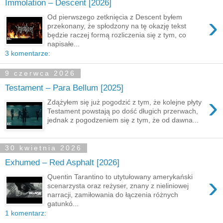
Immolation – Descent [2026]
›
Od pierwszego zetknięcia z Descent byłem
przekonany, że spłodzony na tę okazję tekst
będzie raczej formą rozliczenia się z tym, co
napisałe...
3 komentarze:
9 czerwca 2026
Testament – Para Bellum [2025]
›
Zdążyłem się już pogodzić z tym, że kolejne płyty
Testament powstają po dość długich przerwach,
jednak z pogodzeniem się z tym, że od dawna...
30 kwietnia 2026
Exhumed – Red Asphalt [2026]
›
Quentin Tarantino to utytułowany amerykański
scenarzysta oraz reżyser, znany z nieliniowej
narracji, zamiłowania do łączenia różnych
gatunkó...
1 komentarz: