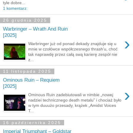
tyle dobre...
1 komentarz:
26 grudnia 2025
Warbringer – Wrath And Ruin
[2025]
›
Warbringer już od ponad dekady znajduje się u
mnie w czołówce współczesnego thrash’u, choć
tak naprawdę przez całą swą karierę zespół nie
z...
11 listopada 2025
Ominous Ruin – Requiem
[2025]
›
Ominous Ruin zadebiutowali w nimbie „nowej
nadziei technicznego death metalu” i chociaż było
w tym duuużo przesady, krążek „Amidst Voices
T...
16 października 2025
Imperial Triumphant – Goldstar