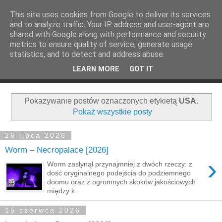
This site uses cookies from Google to deliver its services
and to analyze traffic. Your IP address and user-agent are
shared with Google along with performance and security
metrics to ensure quality of service, generate usage
statistics, and to detect and address abuse.
LEARN MORE
GOT IT
Pokazywanie postów oznaczonych etykietą
USA
.
Pokaż wszystkie posty
26 lipca 2026
Worm – Necropalace [2026]
›
Worm zasłynął przynajmniej z dwóch rzeczy: z
dość oryginalnego podejścia do podziemnego
doomu oraz z ogromnych skoków jakościowych
między k...
15 czerwca 2026