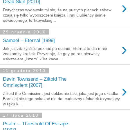
›
Dead Skin [2010]
Dotychczas wydawało mi się, że na pustych placach zabaw
czają się tylko wyposzczeni księża i inni ulubieńcy jaśnie
oświeconego Terlikowskieg...
29 grudnia 2010
Samael – Eternal [1999]
›
Jak już zdążyliście poznać po ocenie, Eternal to dla mnie
znakomity krążek. Przyznaję, że gdy po raz pierwszy
usłyszałem „luzem” kilka kawa...
11 grudnia 2010
Devin Townsend – Ziltoid The
›
Omniscient [2007]
Ziltoid the Omniscient jest dokładnie taki, jaka jest jego okładka.
Bardziej się tego pokazać nie da: cudaczny ufoludek trzymający
w ręku k...
17 lipca 2010
Psalm – Threshold Of Escape
[1997]