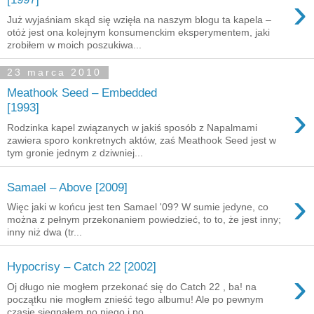
›
Już wyjaśniam skąd się wzięła na naszym blogu ta kapela –
otóż jest ona kolejnym konsumenckim eksperymentem, jaki
zrobiłem w moich poszukiwa...
23 marca 2010
Meathook Seed – Embedded
›
[1993]
Rodzinka kapel związanych w jakiś sposób z Napalmami
zawiera sporo konkretnych aktów, zaś Meathook Seed jest w
tym gronie jednym z dziwniej...
Samael – Above [2009]
›
Więc jaki w końcu jest ten Samael '09? W sumie jedyne, co
można z pełnym przekonaniem powiedzieć, to to, że jest inny;
inny niż dwa (tr...
Hypocrisy – Catch 22 [2002]
›
Oj długo nie mogłem przekonać się do Catch 22 , ba! na
początku nie mogłem znieść tego albumu! Ale po pewnym
czasie sięgnąłem po niego i po ...