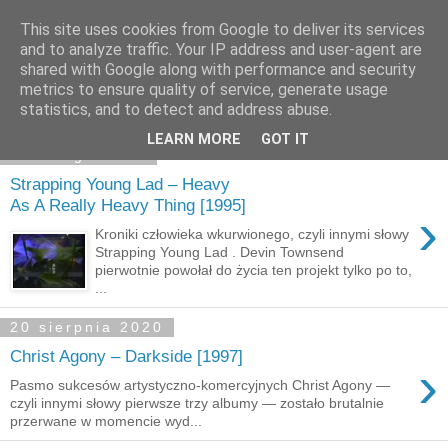
This site uses cookies from Google to deliver its services
and to analyze traffic. Your IP address and user-agent are
shared with Google along with performance and security
Pokazywanie postów oznaczonych etykietą
industrial
.
metrics to ensure quality of service, generate usage
Pokaż wszystkie posty
statistics, and to detect and address abuse.
LEARN MORE
GOT IT
28 lutego 2021
Strapping Young Lad – Heavy
As A Really Heavy Thing [1995]
›
Kroniki człowieka wkurwionego, czyli innymi słowy
Strapping Young Lad . Devin Townsend
pierwotnie powołał do życia ten projekt tylko po to,
...
20 sierpnia 2020
Christ Agony – Darkside [1997]
›
Pasmo sukcesów artystyczno-komercyjnych Christ Agony —
czyli innymi słowy pierwsze trzy albumy — zostało brutalnie
przerwane w momencie wyd...