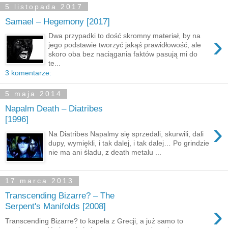
5 listopada 2017
Samael – Hegemony [2017]
›
Dwa przypadki to dość skromny materiał, by na
jego podstawie tworzyć jakąś prawidłowość, ale
skoro oba bez naciągania faktów pasują mi do
te...
3 komentarze:
5 maja 2014
Napalm Death – Diatribes
[1996]
›
Na Diatribes Napalmy się sprzedali, skurwili, dali
dupy, wymiękli, i tak dalej, i tak dalej… Po grindzie
nie ma ani śladu, z death metalu ...
17 marca 2013
Transcending Bizarre? – The
›
Serpent's Manifolds [2008]
Transcending Bizarre? to kapela z Grecji, a już samo to