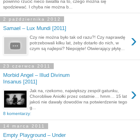
powinno rzucić nieco światła na to, czego można się
spodziewać. I chyba nie można b...
2 października 2012
Samael – Lux Mundi [2011]
›
Czy nie można było tak od razu?! Czy naprawdę
potrzebowali kilku lat, żeby dotarło do nich, w
czym są najlepsi? Niepojęte! Otwierający płytę...
23 czerwca 2011
Morbid Angel – Illud Divinum
Insanus [2011]
›
Jak na, rzekomo, największy zespół gatunku,
Chorobliwe Aniołki przez ostatnie… hmm… 15 lat
jakoś nie dawały dowodów na potwierdzenie tego
g...
8 komentarzy:
14 marca 2011
Empty Playground – Under