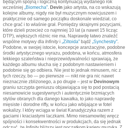
będącym spójną i logiczną kontynuacją wydanego rok
wcześniej
„Biomecha”
.
Devin
jako artysta, na co wskazują
kolejne albumy, nigdy nie był muzycznym nowicjuszem i
praktycznie od samego początku doskonale wiedział, co
chce grać i to właśnie grał. Pomiędzy skrajnymi pozycjami,
które dzieli przecież co najmniej 10 lat (a nawet 15 licząc
DTP), większych różnic nie ma. Naprawdę łatwo znaleźć
wspólne motywy dla
Infinity
i
„Ziltoida”
bądź
„Synchestry”
.
Podobne, w swojej istocie, koncepcje aranżacyjne, podobne
środki artystycznego wyrazu, podobna, w końcu, atmosfera
lekkiego szaleństwa i nieprzewidywalności sprawiają, że
każdego albumu słucha się z podobnym nastawieniem i
podobnie się go odbiera. Nie jest to jednak minusem, nic z
tych rzeczy, bo — po pierwsze — nikt nie gra nic nawet
nieznacznie zbliżonego, a po drugie – jest w
Devinowym
graniu szczypta geniuszu objawiająca się to pod postacią
niesamowicie sugestywnych i autentycznie brzmiących
stylów obranych dla danego kawałka, to jako naprawdę
mięsiste i dorodne riffy, w końcu jako wbijające w fotel
wokalizy. I który wciąga w świat Kanadyjczyka razem z
gaciami i kraciastymi laczkami. Mimo niesamowitej wręcz
spójności i konsekwentności w produkcjach, da się jednak
odczuć, że
Infinity
bliższy jest początkom kariery muzyka. Z