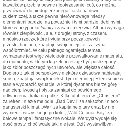
kawałków przebija pewne nieokrzesanie, coś, co można
przyrównać do niedopieczonego ciasta na niwie
cukierniczej, a także pewna nierównowaga miedzy
elementami bardziej na poważnie i tymi bardziej debilnymi,
które w przypadku
Infinity
czasami mierzwią. Album wymaga
również cierpliwości, ale, z drugiej strony, z czasem,
mnóstwo rzeczy, które irytują przy początkowych
przesłuchaniach, znajduje swoje miejsce i zaczyna
współbrzmieć. W celu pełnego ogarnięcia tematu,
wymagane jest więc wielokrotne przewałkowanie materiału,
do momentu, w którym krążek przestaje być postrzegany
jako zbiór poszczególnych utworów, ale większa całość.
Dopiero z takiej perspektywy niektóre dziwactwa nabierają
sensu, znajdują swój kontekst. Tym niemniej jestem sobie w
stanie wyobrazić sytuację, w której dysonans bierze górę
nad cierpliwością i płytka zamiast do powtórnego
odtworzenia, trafia na półkę. Kilku ulubieńców: „Christeen”
za refren i niezłe melodie, „Bad Devil” za saksofon i nieco
gangsterski klimat, „War” za kapitalne gitary oraz, by nie
wymienić wszystkiego po kolei, „Wild Colonial Boy” za
balowe tempa i fantastyczne wokale. Werdykt wydaje się
dość prosty, choć wcale taki nie jest. Dziś wystawiłbym