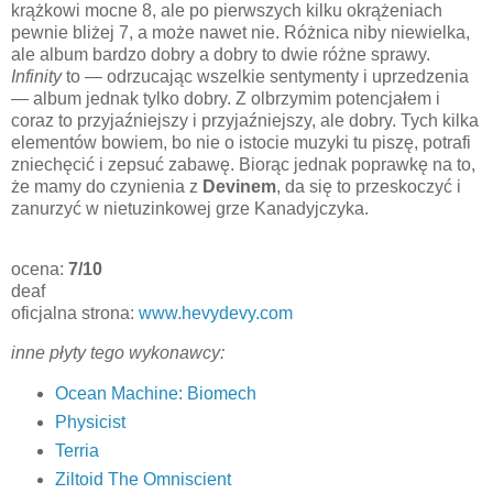
krążkowi mocne 8, ale po pierwszych kilku okrążeniach
pewnie bliżej 7, a może nawet nie. Różnica niby niewielka,
ale album bardzo dobry a dobry to dwie różne sprawy.
Infinity
to — odrzucając wszelkie sentymenty i uprzedzenia
— album jednak tylko dobry. Z olbrzymim potencjałem i
coraz to przyjaźniejszy i przyjaźniejszy, ale dobry. Tych kilka
elementów bowiem, bo nie o istocie muzyki tu piszę, potrafi
zniechęcić i zepsuć zabawę. Biorąc jednak poprawkę na to,
że mamy do czynienia z
Devinem
, da się to przeskoczyć i
zanurzyć w nietuzinkowej grze Kanadyjczyka.
ocena:
7/10
deaf
oficjalna strona:
www.hevydevy.com
inne płyty tego wykonawcy:
Ocean Machine: Biomech
Physicist
Terria
Ziltoid The Omniscient