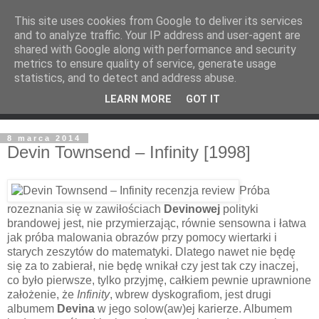
This site uses cookies from Google to deliver its services
and to analyze traffic. Your IP address and user-agent are
shared with Google along with performance and security
metrics to ensure quality of service, generate usage
statistics, and to detect and address abuse.
LEARN MORE
GOT IT
8 marca 2014
Devin Townsend – Infinity [1998]
Próba
rozeznania się w zawiłościach
Devinowej
polityki
brandowej jest, nie przymierzając, równie sensowna i łatwa
jak próba malowania obrazów przy pomocy wiertarki i
starych zeszytów do matematyki. Dlatego nawet nie będę
się za to zabierał, nie będę wnikał czy jest tak czy inaczej,
co było pierwsze, tylko przyjmę, całkiem pewnie uprawnione
założenie, że
Infinity
, wbrew dyskografiom, jest drugi
albumem
Devina
w jego solow(aw)ej karierze. Albumem