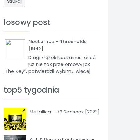
u
k
a
losowy post
j
Nocturnus – Thresholds
[1992]
Drugi krążek Nocturnus, choć
już nie tak przełomowy jak
„The Key”, potwierdził wybitn...
więcej
top5 tygodnia
Metallica – 72 Seasons [2023]
Kat & Roman Kostrzewski –