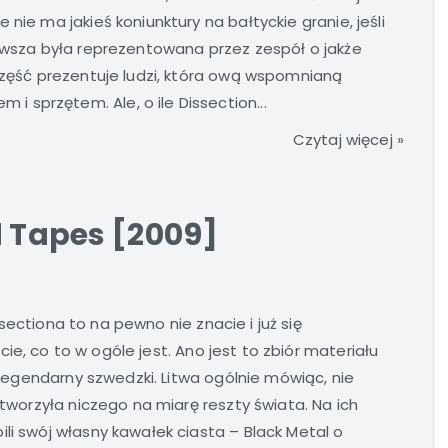
nie ma jakieś koniunktury na bałtyckie granie, jeśli
erwsza była reprezentowana przez zespół o jakże
 część prezentuje ludzi, która ową wspomnianą
sprzętem. Ale, o ile Dissection...
Czytaj więcej »
d Tapes [2009]
sectiona to na pewno nie znacie i już się
ie, co to w ogóle jest. Ano jest to zbiór materiału
n legendarny szwedzki. Litwa ogólnie mówiąc, nie
stworzyła niczego na miarę reszty świata. Na ich
li swój własny kawałek ciasta – Black Metal o