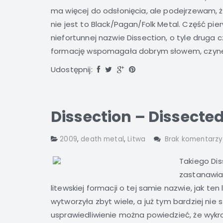
ma więcej do odsłonięcia, ale podejrzewam, że 
nie jest to Black/Pagan/Folk Metal. Część pi
niefortunnej nazwie Dissection, o tyle druga
formację wspomagała dobrym słowem, czynem i 
Udostępnij:
Dissection – Dissecte
2009
,
death metal
,
Litwa
Brak komentarzy
Takiego Dis
zastanawiac
litewskiej formacji o tej samie nazwie, jak te
wytworzyła zbyt wiele, a już tym bardziej nie 
usprawiedliwienie można powiedzieć, że wykroi