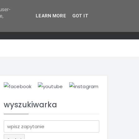
user-
e,
LEARN MORE
GOT IT
wyszukiwarka
S
z