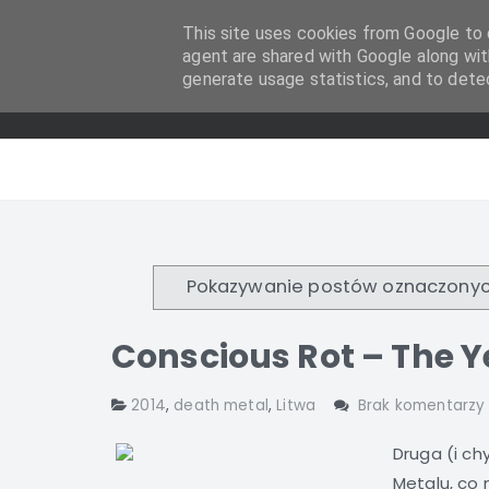
This site uses cookies from Google to d
agent are shared with Google along wit
generate usage statistics, and to dete
Pokazywanie postów oznaczonyc
Conscious Rot – The Y
2014
,
death metal
,
Litwa
Brak komentarzy
Druga (i ch
Metalu, co 