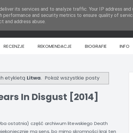
eliver its services and to analyze traffic. Your IP address and 
h performance and security metrics to ensure quality of servic
ct and address abuse.
RECENZJE
REKOMENDACJE
BIOGRAFIE
INFO
h etykietą
Litwa
.
Pokaż wszystkie posty
ears In Disgust [2014]
yba ostatnia) część archiwum litewskiego Death
niekoniecznie ma sens, bo mimo skromności kraj ten