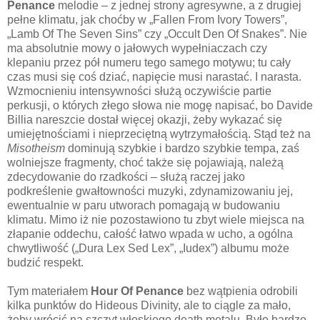
Penance
melodie – z jednej strony agresywne, a z drugiej
pełne klimatu, jak choćby w „Fallen From Ivory Towers”,
„Lamb Of The Seven Sins” czy „Occult Den Of Snakes”. Nie
ma absolutnie mowy o jałowych wypełniaczach czy
klepaniu przez pół numeru tego samego motywu; tu cały
czas musi się coś dziać, napięcie musi narastać. I narasta.
Wzmocnieniu intensywności służą oczywiście partie
perkusji, o których złego słowa nie mogę napisać, bo Davide
Billia nareszcie dostał więcej okazji, żeby wykazać się
umiejętnościami i nieprzeciętną wytrzymałością. Stąd też na
Misotheism
dominują szybkie i bardzo szybkie tempa, zaś
wolniejsze fragmenty, choć także się pojawiają, należą
zdecydowanie do rzadkości – służą raczej jako
podkreślenie gwałtowności muzyki, zdynamizowaniu jej,
ewentualnie w paru utworach pomagają w budowaniu
klimatu. Mimo iż nie pozostawiono tu zbyt wiele miejsca na
złapanie oddechu, całość łatwo wpada w ucho, a ogólna
chwytliwość („Dura Lex Sed Lex”, „Iudex”) albumu może
budzić respekt.
Tym materiałem
Hour Of Penance
bez wątpienia odrobili
kilka punktów do Hideous Divinity, ale to ciągle za mało,
żeby wrócić na szczyt włoskiego death metalu. Było bardzo