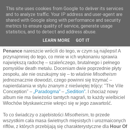
This site uses cookies from Google to deliver its services
and to analyze traffic. Your IP address and user-agent are
shared with Google along with performance and security
31 marca 2020
metrics to ensure quality of service, generate usage
Hour Of Penance – Misotheism [2019]
statistics, and to detect and address abuse.
LEARN MORE
GOT IT
Hour Of
Penance
nareszcie wrócili do tego, w czym są najlepsi! A
przynajmniej do tego, co mnie w ich wykonaniu sprawia
największą radochę – szaleńczego, brutalnego i pełnego
pomysłów death metalu. Doceniam dwie poprzednie płyty
zespołu, ale nie oszukujmy się – to właśnie
Misotheism
jednoznacznie dowodzi, czego powinni się trzymać –
napierdalania w stylu znanym z nieświętej trójcy: "The Vile
Conception" –
„Paradogma”
–
„Sedition”
. I chociaż nowy
album nie ma świeżości tamtych nagrań, to każdy wielbiciel
Włochów błyskawicznie wkręci się w jego zawartość.
To co świadczy o zajebistości
Misotheism
, to przede
wszystkim cała masa świetnych mięsistych i urozmaiconych
riffów, z których przebijają się charakterystyczne dla
Hour Of