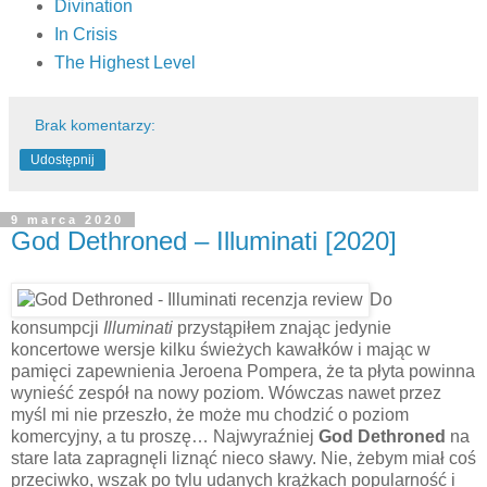
Divination
In Crisis
The Highest Level
Brak komentarzy:
Udostępnij
9 marca 2020
God Dethroned – Illuminati [2020]
Do
konsumpcji
Illuminati
przystąpiłem znając jedynie
koncertowe wersje kilku świeżych kawałków i mając w
pamięci zapewnienia Jeroena Pompera, że ta płyta powinna
wynieść zespół na nowy poziom. Wówczas nawet przez
myśl mi nie przeszło, że może mu chodzić o poziom
komercyjny, a tu proszę… Najwyraźniej
God Dethroned
na
stare lata zapragnęli liznąć nieco sławy. Nie, żebym miał coś
przeciwko, wszak po tylu udanych krążkach popularność i