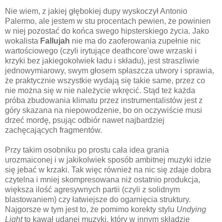
Nie wiem, z jakiej głębokiej dupy wyskoczył Antonio
Palermo, ale jestem w stu procentach pewien, że powinien
w niej pozostać do końca swego hipsterskiego życia. Jako
wokalista
Fallujah
nie ma do zaoferowania zupełnie nic
wartościowego (czyli irytujące deathcore’owe wrzaski i
krzyki bez jakiegokolwiek ładu i składu), jest straszliwie
jednowymiarowy, swym głosem spłaszcza utwory i sprawia,
że praktycznie wszystkie wydają się takie same, przez co
nie można się w nie należycie wkręcić. Stąd też każda
próba zbudowania klimatu przez instrumentalistów jest z
góry skazana na niepowodzenie, bo on oczywiście musi
drzeć mordę, psując odbiór nawet najbardziej
zachęcających fragmentów.
Przy takim osobniku po prostu cała idea grania
urozmaiconej i w jakikolwiek sposób ambitnej muzyki idzie
się jebać w krzaki. Tak więc również na nic się zdaje dobra
czytelna i mniej skompresowana niż ostatnio produkcja,
większa ilość agresywnych partii (czyli z solidnym
blastowaniem) czy łatwiejsze do ogarnięcia struktury.
Najgorsze w tym jest to, że pomimo korekty stylu
Undying
Light
to kawał udanej muzyki, który w innym składzie