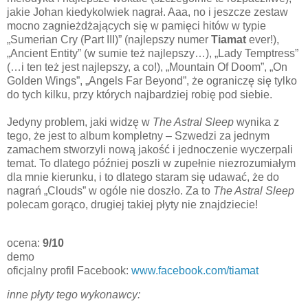
jakie Johan kiedykolwiek nagrał. Aaa, no i jeszcze zestaw
mocno zagnieżdżających się w pamięci hitów w typie
„Sumerian Cry (Part III)” (najlepszy numer
Tiamat
ever!),
„Ancient Entity” (w sumie też najlepszy…), „Lady Temptress”
(…i ten też jest najlepszy, a co!), „Mountain Of Doom”, „On
Golden Wings”, „Angels Far Beyond”, że ograniczę się tylko
do tych kilku, przy których najbardziej robię pod siebie.
Jedyny problem, jaki widzę w
The Astral Sleep
wynika z
tego, że jest to album kompletny – Szwedzi za jednym
zamachem stworzyli nową jakość i jednoczenie wyczerpali
temat. To dlatego później poszli w zupełnie niezrozumiałym
dla mnie kierunku, i to dlatego staram się udawać, że do
nagrań „Clouds” w ogóle nie doszło. Za to
The Astral Sleep
polecam gorąco, drugiej takiej płyty nie znajdziecie!
ocena:
9/10
demo
oficjalny profil Facebook:
www.facebook.com/tiamat
inne płyty tego wykonawcy: