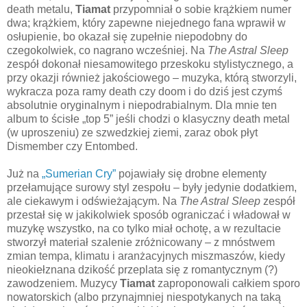
death metalu,
Tiamat
przypomniał o sobie krążkiem numer
dwa; krążkiem, który zapewne niejednego fana wprawił w
osłupienie, bo okazał się zupełnie niepodobny do
czegokolwiek, co nagrano wcześniej. Na
The Astral Sleep
zespół dokonał niesamowitego przeskoku stylistycznego, a
przy okazji również jakościowego – muzyka, którą stworzyli,
wykracza poza ramy death czy doom i do dziś jest czymś
absolutnie oryginalnym i niepodrabialnym. Dla mnie ten
album to ścisłe „top 5” jeśli chodzi o klasyczny death metal
(w uproszeniu) ze szwedzkiej ziemi, zaraz obok płyt
Dismember czy Entombed.
Już na
„Sumerian Cry”
pojawiały się drobne elementy
przełamujące surowy styl zespołu – były jedynie dodatkiem,
ale ciekawym i odświeżającym. Na
The Astral Sleep
zespół
przestał się w jakikolwiek sposób ograniczać i władował w
muzykę wszystko, na co tylko miał ochotę, a w rezultacie
stworzył materiał szalenie zróżnicowany – z mnóstwem
zmian tempa, klimatu i aranżacyjnych miszmaszów, kiedy
nieokiełznana dzikość przeplata się z romantycznym (?)
zawodzeniem. Muzycy
Tiamat
zaproponowali całkiem sporo
nowatorskich (albo przynajmniej niespotykanych na taką