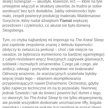
skalę) rozwiązań — akustyki, klawisze, ect. — które na tyle
umiejętnie włączyli w struktury utworów, że trudno je sobie
wyobrazić bez tych dodatków. Jakby odmienności było
mało, zespół powierzył produkcję materiału Waldemarowi
Sorychcie, który nadał dźwiękom
Tiamat
większej
przestrzeni i czytelności, co akurat nie było domeną
Skogsberga.
Tym, co chyba najbardziej mi imponuje na
The Astral Sleep
jest zajebiste zespolenie znanej z debiutu toporności
(dotyczy to zwłaszcza perkusji – choć i tak miejcie na
uwadze, że bębniarza wymieniono na bardziej ogarniętego)
z całym mnóstwem wręcz finezyjnych zagrywek gitarowych,
solówek i rozmaitych ornamentów. Czego jak czego, ale
ambicji, odwagi i pomysłów zespołowi nie brakowało!
Odnoszę wrażenie, że aranżacyjnych szaleństw byłoby
więcej (mało tego – stopniem skomplikowania
przypominających nawet Disharmonic Orchestra), gdyby
tylko zaplecze techniczne im na to pozwalało. Niemniej
jednak Szwedzi i tak do śmierci powinni być dumni z tego,
co stworzyli, bo
The Astral Sleep
to nie tylko eksperymenty,
ale przede wszystkim doskonałe urozmaicone riffy, bogata
melodyka i najlepsze wokale (szczególnie te rozpaczliwe),