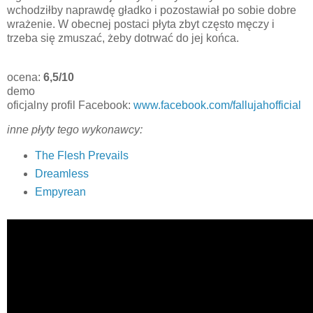
wchodziłby naprawdę gładko i pozostawiał po sobie dobre
wrażenie. W obecnej postaci płyta zbyt często męczy i
trzeba się zmuszać, żeby dotrwać do jej końca.
ocena:
6,5/10
demo
oficjalny profil Facebook:
www.facebook.com/fallujahofficial
inne płyty tego wykonawcy:
The Flesh Prevails
Dreamless
Empyrean