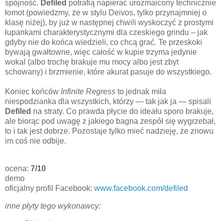
spójność.
Defiled
potrafią napierać urozmaicony technicznie
łomot (powiedzmy, że w stylu Deivos, tylko przynajmniej o
klasę niżej), by już w następnej chwili wyskoczyć z prostymi
łupankami charakterystycznymi dla czeskiego grindu – jak
gdyby nie do końca wiedzieli, co chcą grać. Te przeskoki
bywają gwałtowne, więc całość w kupie trzyma jedynie
wokal (albo trochę brakuje mu mocy albo jest zbyt
schowany) i brzmienie, które akurat pasuje do wszystkiego.
Koniec końców
Infinite Regress
to jednak miła
niespodzianka dla wszystkich, którzy — tak jak ja — spisali
Defiled
na straty. Co prawda płycie do ideału sporo brakuje,
ale biorąc pod uwagę z jakiego bagna zespół się wygrzebał,
to i tak jest dobrze. Pozostaje tylko mieć nadzieję, że znowu
im coś nie odbije.
ocena:
7/10
demo
oficjalny profil Facebook:
www.facebook.com/defiled
inne płyty tego wykonawcy: