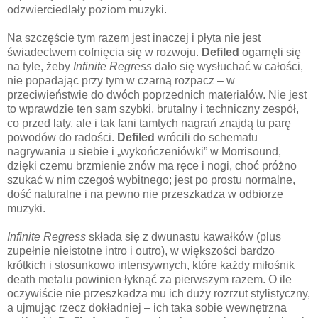
odzwierciedlały poziom muzyki.
Na szczęście tym razem jest inaczej i płyta nie jest
świadectwem cofnięcia się w rozwoju.
Defiled
ogarnęli się
na tyle, żeby
Infinite Regress
dało się wysłuchać w całości,
nie popadając przy tym w czarną rozpacz – w
przeciwieństwie do dwóch poprzednich materiałów. Nie jest
to wprawdzie ten sam szybki, brutalny i techniczny zespół,
co przed laty, ale i tak fani tamtych nagrań znajdą tu parę
powodów do radości.
Defiled
wrócili do schematu
nagrywania u siebie i „wykończeniówki” w Morrisound,
dzięki czemu brzmienie znów ma ręce i nogi, choć próżno
szukać w nim czegoś wybitnego; jest po prostu normalne,
dość naturalne i na pewno nie przeszkadza w odbiorze
muzyki.
Infinite Regress
składa się z dwunastu kawałków (plus
zupełnie nieistotne intro i outro), w większości bardzo
krótkich i stosunkowo intensywnych, które każdy miłośnik
death metalu powinien łyknąć za pierwszym razem. O ile
oczywiście nie przeszkadza mu ich duży rozrzut stylistyczny,
a ujmując rzecz dokładniej – ich taka sobie wewnętrzna