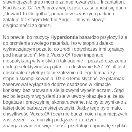
sławniejszych grup mocno zainspirowanych… Incantation.
Nad
Nexus Of Teeth
przez większość czasu unosi się duch
„Onward To Golgotha”, ponadto w szybszych partiach
zalatuje też starym Morbid Angel… Innymi słowy:
oryginalności za grosz.
No prawie, bo muzycy
Hyperdontia
baaardzo przyłożyli się
do brzmienia swojego materiału i to w stopniu daleko
wykraczającym poza to, co zrobili dotychczas inni „grający
pod Incantation”. Mnie
Nexus Of Teeth
imponuje
niespotykaną w tym stylu (i tak ogólnie – pozazdroszczenia
godną) selektywnością gitar – tu dosłownie KAŻDY riff jest
doskonale czytelny i to niezależnie od jego tempa czy
stopnia skomplikowania. Dzięki temu słychać, że gitarniak
zaserwował wyłącznie dobrze osadzone w klimacie
konkrety, bez ratowania się jałowymi wypełniaczami. Stąd
też po lepszym wgryzieniu się w utwory okazuje się, że są
bogatsze i precyzyjniej skonstruowane, niż by to wynikało z
takiej dość barbarzyńskiej estetyki. Jakby tego było mało,
chwytliwość
Nexus Of Teeth
nie budzi moich najmniejszych
zastrzeżeń – za muzyką podąża się z dużym
zaangażowaniem, więc całość przelatuje naprawdę szybko.