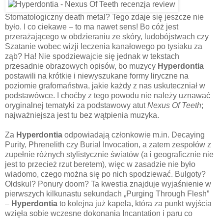
Stomatologiczny death metal? Tego zdaje się jeszcze nie
było. I co ciekawe – to ma nawet sens! Bo cóż jest
przerażającego w obdzieraniu ze skóry, ludobójstwach czy
Szatanie wobec wizji leczenia kanałowego po tysiaku za
ząb? Ha! Nie spodziewajcie się jednak w tekstach
przesadnie obrazowych opisów, bo muzycy
Hyperdontia
postawili na krótkie i niewyszukane formy liryczne na
poziomie grafomaństwa, jakie każdy z nas uskuteczniał w
podstawówce. I choćby z tego powodu nie należy uznawać
oryginalnej tematyki za podstawowy atut
Nexus Of Teeth
;
najważniejsza jest tu bez wątpienia muzyka.
Za
Hyperdontia
odpowiadają członkowie m.in. Decaying
Purity, Phrenelith czy Burial Invocation, a zatem zespołów z
zupełnie różnych stylistycznie światów (a i geograficznie nie
jest to przecież rzut beretem), więc w zasadzie nie było
wiadomo, czego można się po nich spodziewać. Bulgoty?
Oldskul? Ponury doom? Ta kwestia znajduje wyjaśnienie w
pierwszych kilkunastu sekundach „Purging Through Flesh”
–
Hyperdontia
to kolejna już kapela, która za punkt wyjścia
wzięła sobie wczesne dokonania Incantation i paru co