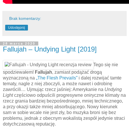
Brak komentarzy:
Udostępnij
28 marca 2020
Fallujah – Undying Light [2019]
Tego się nie
spodziewałem!
Fallujah
, zamiast podążać drogą
wyznaczoną na
„The Flesh Prevails”
i dalej rozwijać tamte
tematy, nagle z niej zboczyli, a może nawet i odrobinę
zawrócili… Ujmując rzecz jaśniej: Amerykanie na
Undying
Light
częściowo odpuścili progresywne oniryczne klimaty na
rzecz grania bardziej bezpośredniego, mniej technicznego,
a przy okazji także mniej absorbującego. Nowy kierunek
sam w sobie wcale nie jest zły, bo muzyka broni się bez
problemu, jednak z obecnym wokalistą zespół jedynie straci
dotychczasową reputację.