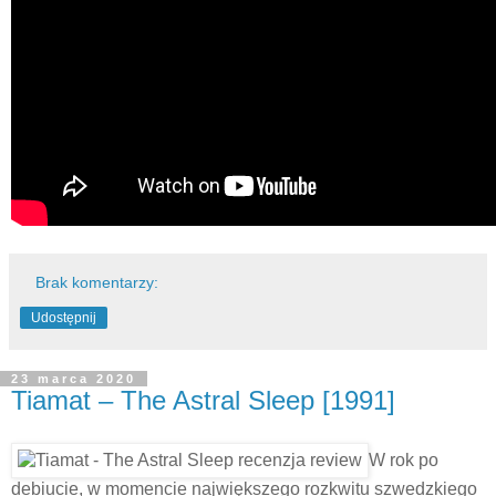
Brak komentarzy:
Udostępnij
23 marca 2020
Tiamat – The Astral Sleep [1991]
W rok po
debiucie, w momencie największego rozkwitu szwedzkiego