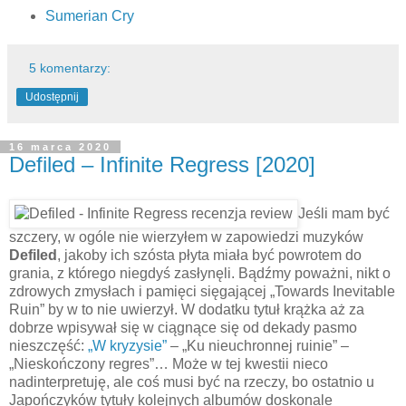
Sumerian Cry
5 komentarzy:
Udostępnij
16 marca 2020
Defiled – Infinite Regress [2020]
Jeśli mam być
szczery, w ogóle nie wierzyłem w zapowiedzi muzyków
Defiled
, jakoby ich szósta płyta miała być powrotem do
grania, z którego niegdyś zasłynęli. Bądźmy poważni, nikt o
zdrowych zmysłach i pamięci sięgającej „Towards Inevitable
Ruin” by w to nie uwierzył. W dodatku tytuł krążka aż za
dobrze wpisywał się w ciągnące się od dekady pasmo
nieszczęść:
„W kryzysie”
– „Ku nieuchronnej ruinie” –
„Nieskończony regres”… Może w tej kwestii nieco
nadinterpretuję, ale coś musi być na rzeczy, bo ostatnio u
Japończyków tytuły kolejnych albumów doskonale