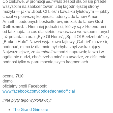
Co ciekawe, w promocji
Illuminati
zespół skupił się przede
wszystkim na zaakcentowaniu tej łagodniejszej strony
muzyki — jak w „Book Of Lies” i kawałku tytułowym — jakby
chciał w pierwszej kolejności uderzyć do fanów Amon
Amarth i podobnych bestsellerów, nie zaś do fanów
God
Dethroned
… Niemniej jednak i ci, którzy są z Holendrami
od lat znajdą tu coś dla siebie, zwłaszcza we wspomnianych
już petardach oraz „Eye Of Horus”, „Spirit Of Beelzebub” czy
„Broken Halo”. Nawet wyjątkowo lajtowy „Gabriel” może się
podobać, mimo iż dla mnie był chyba zbyt zaskakujący.
Najważniejsze, że
Illuminati
wchodzi naprawdę łatwo i w
ogóle nie nudzi, choć trzeba mieć na uwadze, że ciśnienie
podnosi tylko w paru mocniejszych fragmentach.
ocena:
7/10
demo
oficjalny profil Facebook:
www.facebook.com/goddethronedofficial
inne płyty tego wykonawcy:
The Grand Grimoire