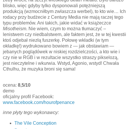
blisko, więc gdyby tylko dysponowali potężniejszą
produkcją (wzmocniłbym zwłaszcza werbel), to kto wie… Ich
rodacy przy budżecie z Century Media nie mają raczej tego
typu problemów. Ani takich, jakie widać w książeczce
Misotheism
. Nie wiem, czym to można tłumaczyć –
lenistwem czy niedbalstwem, ale faktem jest, że w tej kwestii
ktoś odjebał niezłą fuszerkę. Połowę wkładki (w tym
okładkę!) wydrukowano bowiem z — jak obstawiam —
jebanych poglądówek w niskiej rozdzielczości, a kto wie i
czy nie w RGB i w rezultacie wszystko straszy pikselozą,
jest nieczytelne i wkurwia. Wstyd, Agonio, wstyd! Chwała
Cthulhu, że muzyka broni się sama!
ocena:
8,5/10
demo
oficjalny profil Facebook:
www.facebook.com/hourofpenance
inne płyty tego wykonawcy:
The Vile Conception