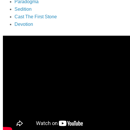
Paradogma
Sedition
Cast The First Stone
Devotion