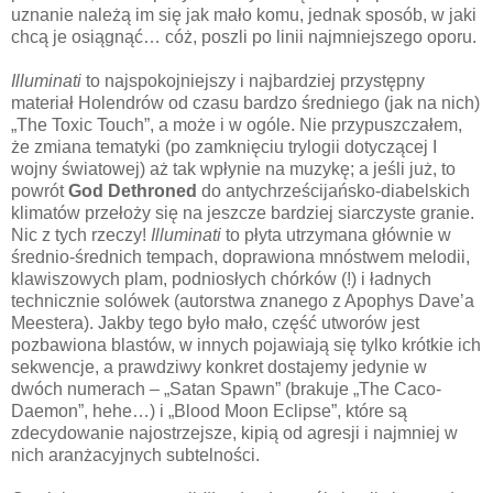
uznanie należą im się jak mało komu, jednak sposób, w jaki
chcą je osiągnąć… cóż, poszli po linii najmniejszego oporu.
Illuminati
to najspokojniejszy i najbardziej przystępny
materiał Holendrów od czasu bardzo średniego (jak na nich)
„The Toxic Touch”, a może i w ogóle. Nie przypuszczałem,
że zmiana tematyki (po zamknięciu trylogii dotyczącej I
wojny światowej) aż tak wpłynie na muzykę; a jeśli już, to
powrót
God Dethroned
do antychrześcijańsko-diabelskich
klimatów przełoży się na jeszcze bardziej siarczyste granie.
Nic z tych rzeczy!
Illuminati
to płyta utrzymana głównie w
średnio-średnich tempach, doprawiona mnóstwem melodii,
klawiszowych plam, podniosłych chórków (!) i ładnych
technicznie solówek (autorstwa znanego z Apophys Dave’a
Meestera). Jakby tego było mało, część utworów jest
pozbawiona blastów, w innych pojawiają się tylko krótkie ich
sekwencje, a prawdziwy konkret dostajemy jedynie w
dwóch numerach – „Satan Spawn” (brakuje „The Caco-
Daemon”, hehe…) i „Blood Moon Eclipse”, które są
zdecydowanie najostrzejsze, kipią od agresji i najmniej w
nich aranżacyjnych subtelności.