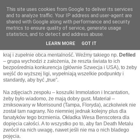
This site uses cookies from Google to deliver its services
and to analyze traffic. Your IP address and user-agent are
shared with Google along with performance and security
2 kwietnia 2022
metrics to ensure quality of service, generate usage
Defiled – Divination [2003]
statistics, and to detect and address abuse.
LEARN MORE
GOT IT
Japonia to dziwny
kraj i zupełnie obca mentalność. Weźmy takiego np.
Defiled
– grupa wychodzi z założenia, że reszta świata to ich
bezpośrednia konkurencja (głównie Szwecja i USA), to żeby
wejść do wyższej ligi, wypełniają wszelkie podpunkty i
standardy, aby być „true”.
Na zdjęciach zespołu – koszulki Immolation i Incantation,
żeby było wiadomo, że mają dobry gust. Materiał –
zmiksowany w Morrisound (Tampa, Floryda), aczkolwiek nie
został tam nagrany. No niemniej jednak kolejny plus dla
fanatyków tego brzmienia. Okładka Wesa Benscotera dla
dopięcia całości. A to wszystko po to, aby fan Death Metalu
zwrócił na nich uwagę, nawet jeśli nie ma o nich bladego
pojęcia.