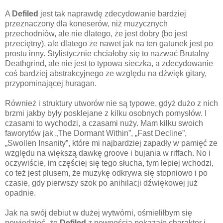
A
Defiled
jest tak naprawdę zdecydowanie bardziej
przeznaczony dla koneserów, niż muzycznych
przechodniów, ale nie dlatego, że jest dobry (bo jest
przeciętny), ale dlatego że nawet jak na ten gatunek jest po
prostu inny. Stylistycznie chciałoby się to nazwać Brutalny
Deathgrind, ale nie jest to typowa sieczka, a zdecydowanie
coś bardziej abstrakcyjnego ze względu na dźwięk gitary,
przypominającej huragan.
Również i struktury utworów nie są typowe, gdyż dużo z nich
brzmi jakby były posklejane z kilku osobnych pomysłów. I
czasami to wychodzi, a czasami nuży. Mam kilku swoich
faworytów jak „The Dormant Within”, „Fast Decline”,
„Swollen Insanity”, które mi najbardziej zapadły w pamięć ze
względu na większą dawkę groove i bujania w riffach. No i
oczywiście, im częściej się tego słucha, tym lepiej wchodzi,
co też jest plusem, że muzykę odkrywa się stopniowo i po
czasie, gdy pierwszy szok po anihilacji dźwiękowej już
opadnie.
Jak na swój debiut w dużej wytwórni, ośmieliłbym się
powiedzieć, że
Defiled
z pewnością pokazało charakter i