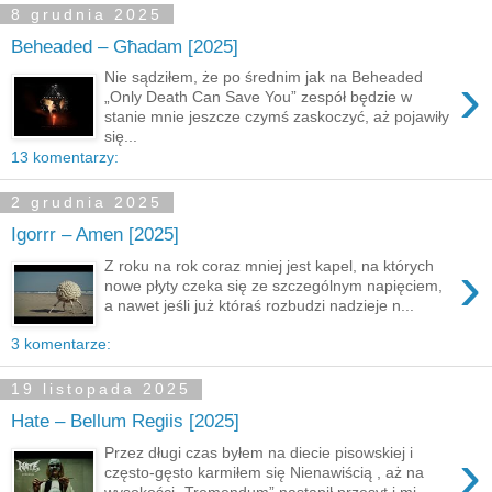
8 grudnia 2025
Beheaded – Għadam [2025]
›
Nie sądziłem, że po średnim jak na Beheaded
„Only Death Can Save You” zespół będzie w
stanie mnie jeszcze czymś zaskoczyć, aż pojawiły
się...
13 komentarzy:
2 grudnia 2025
Igorrr – Amen [2025]
›
Z roku na rok coraz mniej jest kapel, na których
nowe płyty czeka się ze szczególnym napięciem,
a nawet jeśli już któraś rozbudzi nadzieje n...
3 komentarze:
19 listopada 2025
Hate – Bellum Regiis [2025]
›
Przez długi czas byłem na diecie pisowskiej i
często-gęsto karmiłem się Nienawiścią , aż na
wysokości „Tremendum” nastąpił przesyt i mi