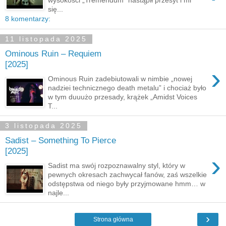
się...
8 komentarzy:
11 listopada 2025
Ominous Ruin – Requiem
[2025]
›
Ominous Ruin zadebiutowali w nimbie „nowej
nadziei technicznego death metalu” i chociaż było
w tym duuużo przesady, krążek „Amidst Voices
T...
3 listopada 2025
Sadist – Something To Pierce
[2025]
›
Sadist ma swój rozpoznawalny styl, który w
pewnych okresach zachwycał fanów, zaś wszelkie
odstępstwa od niego były przyjmowane hmm… w
najle...
›
Strona główna