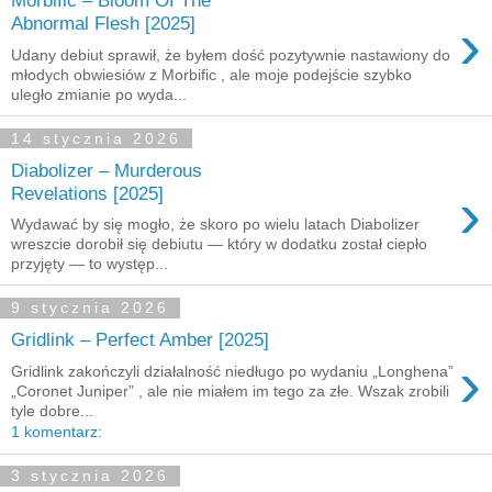
Morbific – Bloom Of The
›
Abnormal Flesh [2025]
Udany debiut sprawił, że byłem dość pozytywnie nastawiony do
młodych obwiesiów z Morbific , ale moje podejście szybko
uległo zmianie po wyda...
14 stycznia 2026
Diabolizer – Murderous
›
Revelations [2025]
Wydawać by się mogło, że skoro po wielu latach Diabolizer
wreszcie dorobił się debiutu — który w dodatku został ciepło
przyjęty — to występ...
9 stycznia 2026
Gridlink – Perfect Amber [2025]
›
Gridlink zakończyli działalność niedługo po wydaniu „Longhena”
„Coronet Juniper” , ale nie miałem im tego za złe. Wszak zrobili
tyle dobre...
1 komentarz:
3 stycznia 2026