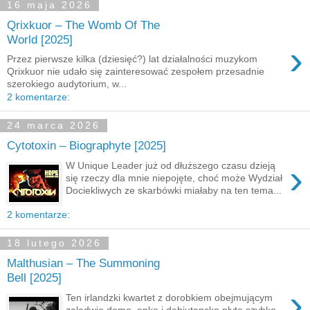
16 maja 2026
Qrixkuor – The Womb Of The
World [2025]
›
Przez pierwsze kilka (dziesięć?) lat działalności muzykom
Qrixkuor nie udało się zainteresować zespołem przesadnie
szerokiego audytorium, w...
2 komentarze:
24 marca 2026
Cytotoxin – Biographyte [2025]
›
W Unique Leader już od dłuższego czasu dzieją
się rzeczy dla mnie niepojęte, choć może Wydział
Dociekliwych ze skarbówki miałaby na ten tema...
2 komentarze:
18 lutego 2026
Malthusian – The Summoning
Bell [2025]
›
Ten irlandzki kwartet z dorobkiem obejmującym
zaledwie demo, epkę i debiutancką płytę szybko