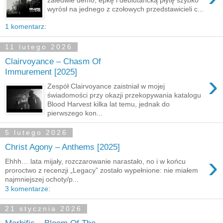
wyrósł na jednego z czołowych przedstawicieli c...
1 komentarz:
11 lutego 2026
Clairvoyance – Chasm Of
Immurement [2025]
›
Zespół Clairvoyance zaistniał w mojej
świadomości przy okazji przekopywania katalogu
Blood Harvest kilka lat temu, jednak do
pierwszego kon...
5 lutego 2026
Christ Agony – Anthems [2025]
›
Ehhh… lata mijały, rozczarowanie narastało, no i w końcu
proroctwo z recenzji „Legacy” zostało wypełnione: nie miałem
najmniejszej ochoty/p...
3 komentarze:
21 stycznia 2026