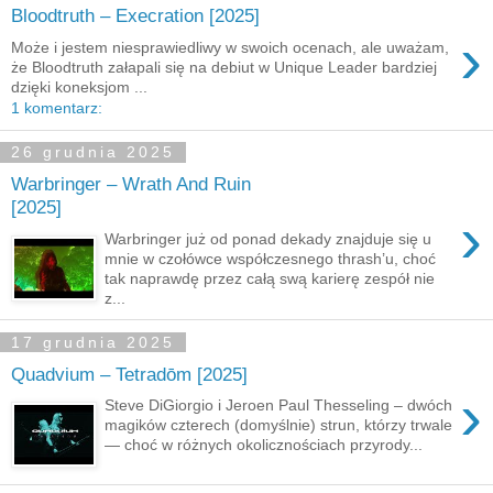
Bloodtruth – Execration [2025]
›
Może i jestem niesprawiedliwy w swoich ocenach, ale uważam,
że Bloodtruth załapali się na debiut w Unique Leader bardziej
dzięki koneksjom ...
1 komentarz:
26 grudnia 2025
Warbringer – Wrath And Ruin
[2025]
›
Warbringer już od ponad dekady znajduje się u
mnie w czołówce współczesnego thrash’u, choć
tak naprawdę przez całą swą karierę zespół nie
z...
17 grudnia 2025
Quadvium – Tetradōm [2025]
›
Steve DiGiorgio i Jeroen Paul Thesseling – dwóch
magików czterech (domyślnie) strun, którzy trwale
— choć w różnych okolicznościach przyrody...