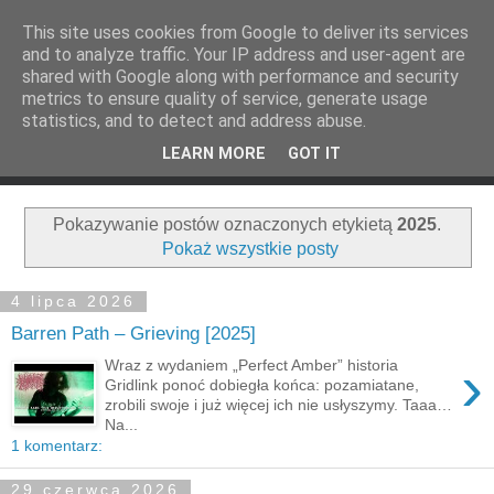
This site uses cookies from Google to deliver its services
and to analyze traffic. Your IP address and user-agent are
shared with Google along with performance and security
metrics to ensure quality of service, generate usage
statistics, and to detect and address abuse.
LEARN MORE
GOT IT
Pokazywanie postów oznaczonych etykietą
2025
.
Pokaż wszystkie posty
4 lipca 2026
Barren Path – Grieving [2025]
›
Wraz z wydaniem „Perfect Amber” historia
Gridlink ponoć dobiegła końca: pozamiatane,
zrobili swoje i już więcej ich nie usłyszymy. Taaa…
Na...
1 komentarz:
29 czerwca 2026