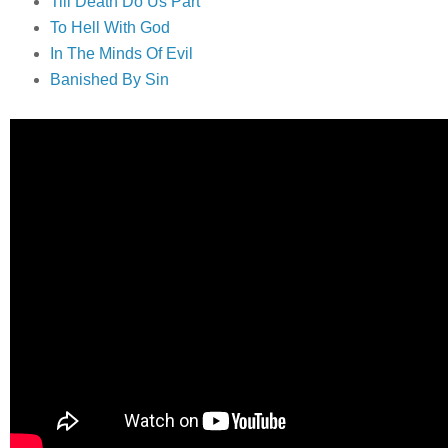
Till Death Do Us Part
To Hell With God
In The Minds Of Evil
Banished By Sin