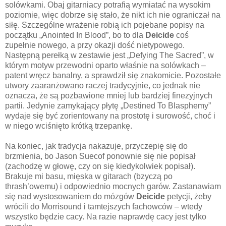
solówkami. Obaj gitarniacy potrafią wymiatać na wysokim
poziomie, więc dobrze się stało, że nikt ich nie ograniczał na
siłę. Szczególne wrażenie robią ich pojebane popisy na
początku „Anointed In Blood”, bo to dla
Deicide
coś
zupełnie nowego, a przy okazji dość nietypowego.
Następną perełką w zestawie jest „Defying The Sacred”, w
którym motyw przewodni oparto właśnie na solówkach –
patent wręcz banalny, a sprawdził się znakomicie. Pozostałe
utwory zaaranżowano raczej tradycyjnie, co jednak nie
oznacza, że są pozbawione mniej lub bardziej finezyjnych
partii. Jedynie zamykający płytę „Destined To Blasphemy”
wydaje się być zorientowany na prostotę i surowość, choć i
w niego wciśnięto krótką trzepankę.
Na koniec, jak tradycja nakazuje, przyczepię się do
brzmienia, bo Jason Suecof ponownie się nie popisał
(zachodzę w głowę, czy on się kiedykolwiek popisał).
Brakuje mi basu, mięska w gitarach (bzyczą po
thrash’owemu) i odpowiednio mocnych garów. Zastanawiam
się nad wystosowaniem do mózgów
Deicide
petycji, żeby
wrócili do Morrisound i tamtejszych fachowców – wtedy
wszystko będzie cacy. Na razie naprawdę cacy jest tylko