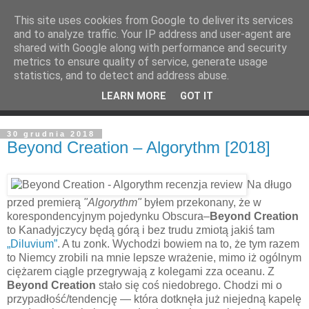
This site uses cookies from Google to deliver its services
and to analyze traffic. Your IP address and user-agent are
shared with Google along with performance and security
metrics to ensure quality of service, generate usage
statistics, and to detect and address abuse.
LEARN MORE
GOT IT
30 grudnia 2018
Beyond Creation – Algorythm [2018]
Na długo
przed premierą
"Algorythm"
byłem przekonany, że w
korespondencyjnym pojedynku Obscura–
Beyond Creation
to Kanadyjczycy będą górą i bez trudu zmiotą jakiś tam
„Diluvium”
. A tu zonk. Wychodzi bowiem na to, że tym razem
to Niemcy zrobili na mnie lepsze wrażenie, mimo iż ogólnym
ciężarem ciągle przegrywają z kolegami zza oceanu. Z
Beyond Creation
stało się coś niedobrego. Chodzi mi o
przypadłość/tendencję — która dotknęła już niejedną kapelę