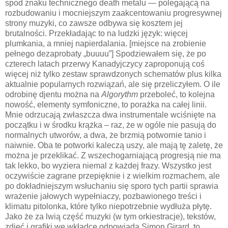
spod znaku technicznego death metalu — polegającą na
rozbudowaniu i mocniejszym zaakcentowaniu progresywnej
strony muzyki, co zawsze odbywa się kosztem jej
brutalności. Przekładając to na ludzki język: więcej
plumkania, a mniej napierdalania. [miejsce na zrobienie
pełnego dezaprobaty „buuuu”] Spodziewałem się, że po
czterech latach przerwy Kanadyjczycy zaproponują coś
więcej niż tylko zestaw sprawdzonych schematów plus kilka
aktualnie popularnych rozwiązań, ale się przeliczyłem. O ile
odrobinę djentu można na
Algorythm
przeboleć, to kolejna
nowość, elementy symfoniczne, to porażka na całej linii.
Mnie odrzucają zwłaszcza dwa instrumentale wciśnięte na
początku i w środku krążka – raz, że w ogóle nie pasują do
normalnych utworów, a dwa, że brzmią potwornie tanio i
naiwnie. Oba te potworki kaleczą uszy, ale mają tę zaletę, że
można je przeklikać. Z wszechogarniającą progresją nie ma
tak lekko, bo wyziera niemal z każdej frazy. Wszystko jest
oczywiście zagrane przepięknie i z wielkim rozmachem, ale
po dokładniejszym wsłuchaniu się sporo tych partii sprawia
wrażenie jałowych wypełniaczy, pozbawionego treści i
klimatu pitolonka, które tylko niepotrzebnie wydłuża płytę.
Jako że za lwią część muzyki (w tym orkiestracje), tekstów,
zdjęć i grafiki we wkładce odpowiada Simon Girard, to