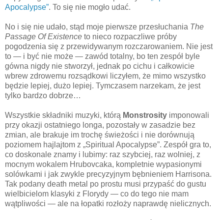
Apocalypse”
. To się nie mogło udać.
No i się nie udało, stąd moje pierwsze przesłuchania
The
Passage Of Existence
to nieco rozpaczliwe próby
pogodzenia się z przewidywanym rozczarowaniem. Nie jest
to — i być nie może — zawód totalny, bo ten zespół byle
gówna nigdy nie stworzył, jednak po cichu i całkowicie
wbrew zdrowemu rozsądkowi liczyłem, że mimo wszystko
będzie lepiej, dużo lepiej. Tymczasem narzekam, że jest
tylko bardzo dobrze…
Wszystkie składniki muzyki, którą
Monstrosity
imponowali
przy okazji ostatniego longa, pozostały w zasadzie bez
zmian, ale brakuje im trochę świeżości i nie dorównują
poziomem hajlajtom z „Spiritual Apocalypse”. Zespół gra to,
co doskonale znamy i lubimy: raz szybciej, raz wolniej, z
mocnym wokalem Hrubovcaka, kompletnie wypasionymi
solówkami i jak zwykle precyzyjnym bębnieniem Harrisona.
Tak podany death metal po prostu musi przypaść do gustu
wielbicielom klasyki z Florydy — co do tego nie mam
wątpliwości — ale na łopatki rozłoży naprawdę nielicznych.