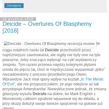
Udostępnij
19 grudnia 2018
Deicide – Overtures Of Blasphemy
[2018]
W
ciągu ostatnich nastu lat
Deicide
przechodzili przez
najróżniejsze zawirowania, ale nigdy nie były one na tyle
poważne, żeby znacząco wpłynąć na cykl wydawniczy
zespołu. Tym razem przerwa między kolejnymi płytami
urosła do pięciu lat, choć w międzyczasie wyparował „tylko”
niezadowolony z procesu (prze)twórczego Owen.
Wprawdzie Jack miał spory wpływ na kształt
„In The Minds
Of Evil”
, ale nie przypuszczałem, że jego odejście aż tak
przystopuje Amerykanów. Niewykluczone jednak, że zmiana
gitarzysty wyszła
Deicide
na dobre, bo Mark English z
Monstrosity całkiem zgrabnie wpasował się do składu, a
przy okazji dołożył swoje świeże spojrzenie na gotowe już
utwory.