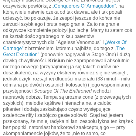
oczywiście powtórką z
„Conquerors Of Armageddon”
, na
którą wielu naiwnie czeka od tak dawna, ale i tak potrafi
ucieszyć, bo pokazuje, że zespół jeszcze do końca nie
zarzucił szybkiego i brutalnego grania. Za to na granie
odkrywcze kompletnie położył już lachę. Mamy tu zatem coś
na kształt dość zgrabnego miksu patentów
charakterystycznych dla "Ageless Venomous" i
„Works Of
Carnage”
z brzmieniem, któremu najbliżej do tego z
„The
Great Execution”
(ponownie nagrywali w Stage One) i dużą
dawką chwytliwości.
Krisiun
nie zaproponowali absolutnie
niczego nowego (przynajmniej ja się takich cudów nie
doszukałem), na wyżyny ekstremy również się nie wspięli,
jednak dzięki rozsądnej długości materiału (38 minut – miła
odmiana po dwóch ostatnich kolosach) i jego wspomnianej
przystępności
Scourge Of The Enthroned
wchodzi
naprawdę dobrze. Tempa są urozmaicone (z przewagą tych
szybkich), melodie kąśliwe i nienachalne, a całości
pikanterii dodają zaskakująco często występujące
szaleńcze riffy i zabójczo gęste solówki. Stąd też jestem
przekonany, że mniej radykalni fani zespołu łykną ten krążek
bez popitki, natomiast hardkorowi zaakceptują go — przy
akompaniamencie jojków, że to „nie to samo, co