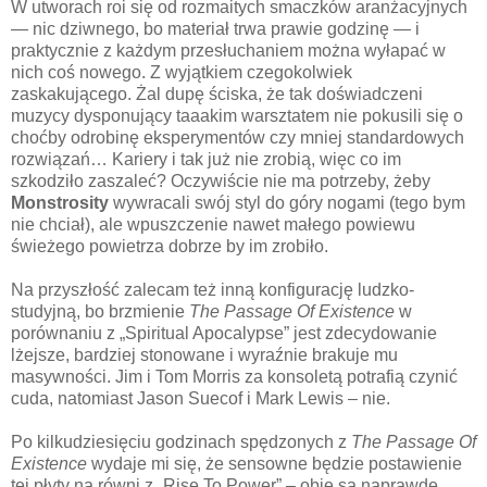
W utworach roi się od rozmaitych smaczków aranżacyjnych
— nic dziwnego, bo materiał trwa prawie godzinę — i
praktycznie z każdym przesłuchaniem można wyłapać w
nich coś nowego. Z wyjątkiem czegokolwiek
zaskakującego. Żal dupę ściska, że tak doświadczeni
muzycy dysponujący taaakim warsztatem nie pokusili się o
choćby odrobinę eksperymentów czy mniej standardowych
rozwiązań… Kariery i tak już nie zrobią, więc co im
szkodziło zaszaleć? Oczywiście nie ma potrzeby, żeby
Monstrosity
wywracali swój styl do góry nogami (tego bym
nie chciał), ale wpuszczenie nawet małego powiewu
świeżego powietrza dobrze by im zrobiło.
Na przyszłość zalecam też inną konfigurację ludzko-
studyjną, bo brzmienie
The Passage Of Existence
w
porównaniu z „Spiritual Apocalypse” jest zdecydowanie
lżejsze, bardziej stonowane i wyraźnie brakuje mu
masywności. Jim i Tom Morris za konsoletą potrafią czynić
cuda, natomiast Jason Suecof i Mark Lewis – nie.
Po kilkudziesięciu godzinach spędzonych z
The Passage Of
Existence
wydaje mi się, że sensowne będzie postawienie
tej płyty na równi z „Rise To Power” – obie są naprawdę