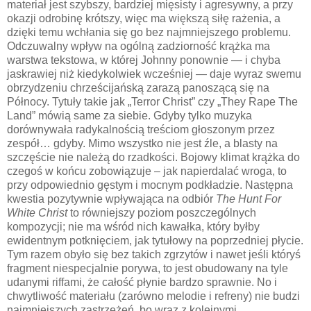
materiał jest szybszy, bardziej mięsisty i agresywny, a przy
okazji odrobinę krótszy, więc ma większą siłę rażenia, a
dzięki temu wchłania się go bez najmniejszego problemu.
Odczuwalny wpływ na ogólną zadziorność krążka ma
warstwa tekstowa, w której Johnny ponownie — i chyba
jaskrawiej niż kiedykolwiek wcześniej — daje wyraz swemu
obrzydzeniu chrześcijańską zarazą panoszącą się na
Północy. Tytuły takie jak „Terror Christ” czy „They Rape The
Land” mówią same za siebie. Gdyby tylko muzyka
dorównywała radykalnością treściom głoszonym przez
zespół… gdyby. Mimo wszystko nie jest źle, a blasty na
szczęście nie należą do rzadkości. Bojowy klimat krążka do
czegoś w końcu zobowiązuje – jak napierdalać wroga, to
przy odpowiednio gęstym i mocnym podkładzie. Następna
kwestia pozytywnie wpływająca na odbiór
The Hunt For
White Christ
to równiejszy poziom poszczególnych
kompozycji; nie ma wśród nich kawałka, który byłby
ewidentnym potknięciem, jak tytułowy na poprzedniej płycie.
Tym razem obyło się bez takich zgrzytów i nawet jeśli któryś
fragment niespecjalnie porywa, to jest obudowany na tyle
udanymi riffami, że całość płynie bardzo sprawnie. No i
chwytliwość materiału (zarówno melodie i refreny) nie budzi
najmniejszych zastrzeżeń, bo wraz z kolejnymi