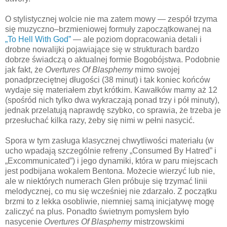
O stylistycznej wolcie nie ma zatem mowy — zespół trzyma
się muzyczno–brzmieniowej formuły zapoczątkowanej na
„To Hell With God”
— ale poziom dopracowania detali i
drobne nowalijki pojawiające się w strukturach bardzo
dobrze świadczą o aktualnej formie Bogobójstwa. Podobnie
jak fakt, że
Overtures Of Blasphemy
mimo swojej
ponadprzeciętnej długości (38 minut) i tak koniec końców
wydaje się materiałem zbyt krótkim. Kawałków mamy aż 12
(spośród nich tylko dwa wykraczają ponad trzy i pół minuty),
jednak przelatują naprawdę szybko, co sprawia, że trzeba je
przesłuchać kilka razy, żeby się nimi w pełni nasycić.
Spora w tym zasługa klasycznej chwytliwości materiału (w
ucho wpadają szczególnie refreny „Consumed By Hatred” i
„Excommunicated”) i jego dynamiki, która w paru miejscach
jest podbijana wokalem Bentona. Możecie wierzyć lub nie,
ale w niektórych numerach Glen próbuje się trzymać linii
melodycznej, co mu się wcześniej nie zdarzało. Z początku
brzmi to z lekka osobliwie, niemniej samą inicjatywę mogę
zaliczyć na plus. Ponadto świetnym pomysłem było
nasycenie
Overtures Of Blasphemy
mistrzowskimi