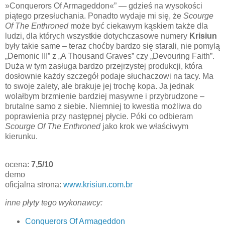
»Conquerors Of Armageddon«” — gdzieś na wysokości
piątego przesłuchania. Ponadto wydaje mi się, że
Scourge
Of The Enthroned
może być ciekawym kąskiem także dla
ludzi, dla których wszystkie dotychczasowe numery
Krisiun
były takie same – teraz choćby bardzo się starali, nie pomylą
„Demonic III” z „A Thousand Graves” czy „Devouring Faith”.
Duża w tym zasługa bardzo przejrzystej produkcji, która
dosłownie każdy szczegół podaje słuchaczowi na tacy. Ma
to swoje zalety, ale brakuje jej trochę kopa. Ja jednak
wolałbym brzmienie bardziej masywne i przybrudzone –
brutalne samo z siebie. Niemniej to kwestia możliwa do
poprawienia przy następnej płycie. Póki co odbieram
Scourge Of The Enthroned
jako krok we właściwym
kierunku.
ocena:
7,5/10
demo
oficjalna strona:
www.krisiun.com.br
inne płyty tego wykonawcy:
Conquerors Of Armageddon