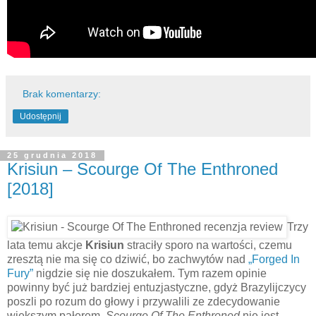
Brak komentarzy:
Udostępnij
25 grudnia 2018
Krisiun – Scourge Of The Enthroned
[2018]
Trzy
lata temu akcje
Krisiun
straciły sporo na wartości, czemu
zresztą nie ma się co dziwić, bo zachwytów nad
„Forged In
Fury”
nigdzie się nie doszukałem. Tym razem opinie
powinny być już bardziej entuzjastyczne, gdyż Brazylijczycy
poszli po rozum do głowy i przywalili ze zdecydowanie
większym pałerem.
Scourge Of The Enthroned
nie jest