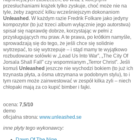
przesłuchaniami krążek tylko zyskuje, choć może nie na
tyle, żeby zagrozić kilku wcześniejszym dokonaniom
Unleashed
. W każdym razie Fredrik Folkare jako jedyny
kompozytor (to już trzeci album wyłącznie jego autorstwa)
spisał się naprawdę dobrze, korzystając w pełni z
przysługujących mu praw. A te prawa, po krótkim namyśle,
sprowadzają się do tego, że jeśli chce się solidnie
wytrzepać, to się wytrzepuje – i stąd mamy te wyjątkowo
rozbudowane solówki w „Lead Us Into War”, „The City Of
Jorsala Shall Fall” czy wspomnianym „Terror Christ”. Jeśli
komuś
Unleashed
jeszcze nie wychodzi bokiem (to już ich
trzynasta płyta, a ósma utrzymana w podobnym stylu), to i
tym razem może zainwestować w zespół kilka zyli – niech
chłopaki mają za co kupić bimber i fajki.
ocena:
7,5/10
demo
oficjalna strona:
www.unleashed.se
inne płyty tego wykonawcy:
Dawn Of The Nine