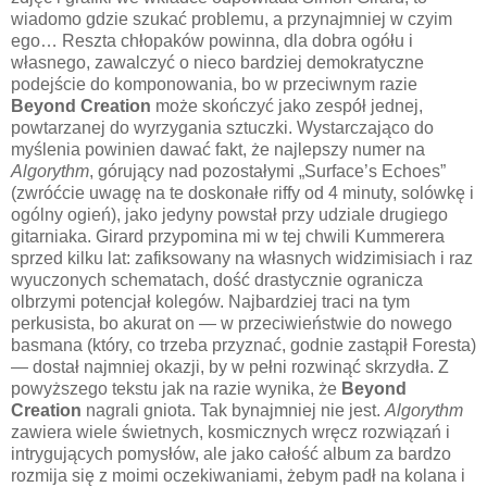
wiadomo gdzie szukać problemu, a przynajmniej w czyim
ego… Reszta chłopaków powinna, dla dobra ogółu i
własnego, zawalczyć o nieco bardziej demokratyczne
podejście do komponowania, bo w przeciwnym razie
Beyond Creation
może skończyć jako zespół jednej,
powtarzanej do wyrzygania sztuczki. Wystarczająco do
myślenia powinien dawać fakt, że najlepszy numer na
Algorythm
, górujący nad pozostałymi „Surface’s Echoes”
(zwróćcie uwagę na te doskonałe riffy od 4 minuty, solówkę i
ogólny ogień), jako jedyny powstał przy udziale drugiego
gitarniaka. Girard przypomina mi w tej chwili Kummerera
sprzed kilku lat: zafiksowany na własnych widzimisiach i raz
wyuczonych schematach, dość drastycznie ogranicza
olbrzymi potencjał kolegów. Najbardziej traci na tym
perkusista, bo akurat on — w przeciwieństwie do nowego
basmana (który, co trzeba przyznać, godnie zastąpił Foresta)
— dostał najmniej okazji, by w pełni rozwinąć skrzydła. Z
powyższego tekstu jak na razie wynika, że
Beyond
Creation
nagrali gniota. Tak bynajmniej nie jest.
Algorythm
zawiera wiele świetnych, kosmicznych wręcz rozwiązań i
intrygujących pomysłów, ale jako całość album za bardzo
rozmija się z moimi oczekiwaniami, żebym padł na kolana i