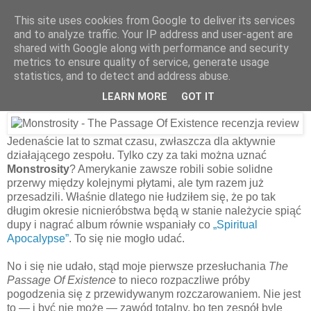
This site uses cookies from Google to deliver its services
and to analyze traffic. Your IP address and user-agent are
shared with Google along with performance and security
1 grudnia 2018
metrics to ensure quality of service, generate usage
Monstrosity – The Passage Of
statistics, and to detect and address abuse.
Existence [2018]
LEARN MORE
GOT IT
Jedenaście lat to szmat czasu, zwłaszcza dla aktywnie
działającego zespołu. Tylko czy za taki można uznać
Monstrosity
? Amerykanie zawsze robili sobie solidne
przerwy między kolejnymi płytami, ale tym razem już
przesadzili. Właśnie dlatego nie łudziłem się, że po tak
długim okresie nicnieróbstwa będą w stanie należycie spiąć
dupy i nagrać album równie wspaniały co
„Spiritual
Apocalypse”
. To się nie mogło udać.
No i się nie udało, stąd moje pierwsze przesłuchania
The
Passage Of Existence
to nieco rozpaczliwe próby
pogodzenia się z przewidywanym rozczarowaniem. Nie jest
to — i być nie może — zawód totalny, bo ten zespół byle