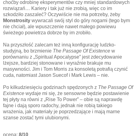
choćby odrobinę eksperymentów czy mniej standardowych
rozwiązań… Kariery i tak już nie zrobią, więc co im
szkodziło zaszaleć? Oczywiście nie ma potrzeby, żeby
Monstrosity
wywracali swój styl do góry nogami (tego bym
nie chciał), ale wpuszczenie nawet małego powiewu
świeżego powietrza dobrze by im zrobiło.
Na przyszłość zalecam też inną konfigurację ludzko-
studyjną, bo brzmienie
The Passage Of Existence
w
porównaniu z „Spiritual Apocalypse” jest zdecydowanie
lżejsze, bardziej stonowane i wyraźnie brakuje mu
masywności. Jim i Tom Morris za konsoletą potrafią czynić
cuda, natomiast Jason Suecof i Mark Lewis – nie.
Po kilkudziesięciu godzinach spędzonych z
The Passage Of
Existence
wydaje mi się, że sensowne będzie postawienie
tej płyty na równi z „Rise To Power” – obie są naprawdę
fajne i dają sporo radochy, jednak nie robią takiego
wrażenia, jak materiały je poprzedzające i mają marne
szanse zostać tymi ulubionymi.
ocena:
8/10