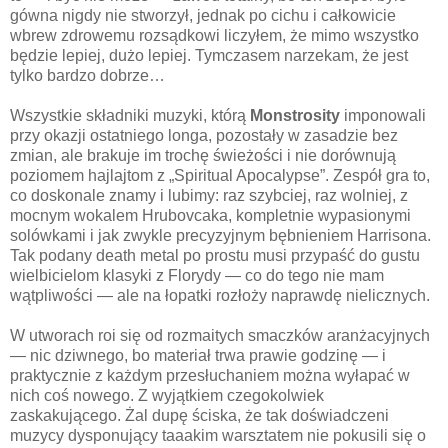
gówna nigdy nie stworzył, jednak po cichu i całkowicie
wbrew zdrowemu rozsądkowi liczyłem, że mimo wszystko
będzie lepiej, dużo lepiej. Tymczasem narzekam, że jest
tylko bardzo dobrze…
Wszystkie składniki muzyki, którą
Monstrosity
imponowali
przy okazji ostatniego longa, pozostały w zasadzie bez
zmian, ale brakuje im trochę świeżości i nie dorównują
poziomem hajlajtom z „Spiritual Apocalypse”. Zespół gra to,
co doskonale znamy i lubimy: raz szybciej, raz wolniej, z
mocnym wokalem Hrubovcaka, kompletnie wypasionymi
solówkami i jak zwykle precyzyjnym bębnieniem Harrisona.
Tak podany death metal po prostu musi przypaść do gustu
wielbicielom klasyki z Florydy — co do tego nie mam
wątpliwości — ale na łopatki rozłoży naprawdę nielicznych.
W utworach roi się od rozmaitych smaczków aranżacyjnych
— nic dziwnego, bo materiał trwa prawie godzinę — i
praktycznie z każdym przesłuchaniem można wyłapać w
nich coś nowego. Z wyjątkiem czegokolwiek
zaskakującego. Żal dupę ściska, że tak doświadczeni
muzycy dysponujący taaakim warsztatem nie pokusili się o