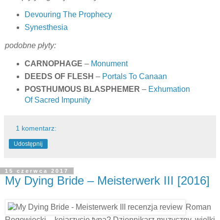
Devouring The Prophecy
Synesthesia
podobne płyty:
CARNOPHAGE
–
Monument
DEEDS OF FLESH
–
Portals To Canaan
POSTHUMOUS BLASPHEMER
–
Exhumation
Of Sacred Impunity
1 komentarz:
Udostępnij
15 czerwca 2017
My Dying Bride – Meisterwerk III [2016]
Roman
Rogowiecki – kojarzycie typa? Dziennikarz muzyczny, wielki