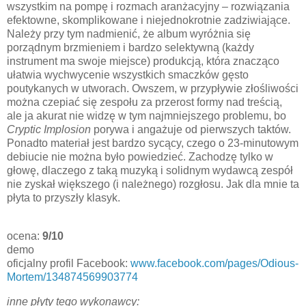
wszystkim na pompę i rozmach aranżacyjny – rozwiązania
efektowne, skomplikowane i niejednokrotnie zadziwiające.
Należy przy tym nadmienić, że album wyróżnia się
porządnym brzmieniem i bardzo selektywną (każdy
instrument ma swoje miejsce) produkcją, która znacząco
ułatwia wychwycenie wszystkich smaczków gęsto
poutykanych w utworach. Owszem, w przypływie złośliwości
można czepiać się zespołu za przerost formy nad treścią,
ale ja akurat nie widzę w tym najmniejszego problemu, bo
Cryptic Implosion
porywa i angażuje od pierwszych taktów.
Ponadto materiał jest bardzo sycący, czego o 23-minutowym
debiucie nie można było powiedzieć. Zachodzę tylko w
głowę, dlaczego z taką muzyką i solidnym wydawcą zespół
nie zyskał większego (i należnego) rozgłosu. Jak dla mnie ta
płyta to przyszły klasyk.
ocena:
9/10
demo
oficjalny profil Facebook:
www.facebook.com/pages/Odious-
Mortem/134874569903774
inne płyty tego wykonawcy: