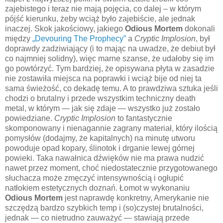
zajebistego i teraz nie mają pojęcia, co dalej – w którym
pójść kierunku, żeby wciąż było zajebiście, ale jednak
inaczej. Skok jakościowy, jakiego
Odious Mortem
dokonali
między
„Devouring The Prophecy”
a
Cryptic Implosion
, był
doprawdy zadziwiający (i to mając na uwadze, że debiut był
co najmniej solidny), więc marne szanse, że udałoby się im
go powtórzyć. Tym bardziej, że opisywana płyta w zasadzie
nie zostawiła miejsca na poprawki i wciąż bije od niej ta
sama świeżość, co dekadę temu. A to prawdziwa sztuka jeśli
chodzi o brutalny i przede wszystkim techniczny death
metal, w którym — jak się zdaje — wszystko już zostało
powiedziane.
Cryptic Implosion
to fantastycznie
skomponowany i nienagannie zagrany materiał, który ilością
pomysłów (dodajmy, że kapitalnych) na minutę utworu
powoduje opad kopary, ślinotok i drganie lewej górnej
powieki. Taka nawałnica dźwięków nie ma prawa nudzić
nawet przez moment, choć niedostatecznie przygotowanego
słuchacza może zmęczyć intensywnością i ogłupić
natłokiem estetycznych doznań. Łomot w wykonaniu
Odious Mortem
jest naprawdę konkretny, Amerykanie nie
szczędzą bardzo szybkich temp i (so)czystej brutalności,
jednak — co nietrudno zauważyć — stawiają przede