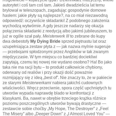
autorytet i coś tam coś tam. Jakieś dwadzieścia lat temu
brylował w teleszopach, zagadując gospodynie domowe
hasłem: jakie płyty są najlepsze?, na co miał niezawodną
odpowiedź: oczywiście składanki! Z podobnego założenia
wychodzą wytwórnie. A gdy jeszcze nadarzy się okazja
połączenia składanki z reedycją albo jakimś jubileuszem, to
już w ogóle szał pały.
Meisterwerk III
to zebrane do kupy
dwa debestofy
My Dying Bride
sprzed piętnastu lat oraz
uzupełniająca zestaw płyta z — jak nazwa mylnie sugeruje
— przebojami spłodzonymi przez Anglików w tak zwanym
międzyczasie. W tym miejscu co bardziej dociekliwi
zapytają, czemu tej nowej nie wydano osobno? Ha! Bo jako
taka nie ma racji bytu – to produkt całkowicie chybiony,
oderwany od realiów i przy okazji dość poważnie
rozmijający się z ideą „best of”. Nie znaczy to, że w pakiecie
ze starymi
Meisterwerkami
nabiera jakichś cudownych
właściwości. Wręcz przeciwnie, spora część upchniętych tu
utworów wypada naprawdę blado w konfrontacji z
klasykami. Ba, nawet w obrębie trzeciego krążka różnice
poziomu poszczególnych utworów bywają drastyczne —
zestawcie sobie choćby „My Hope, The Destroyer” z „Feel
The Misery” albo „Deeper Down” z „I Almost Loved You” —