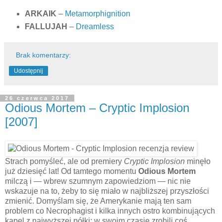
ARKAIK
–
Metamorphignition
FALLUJAH
–
Dreamless
Brak komentarzy:
Udostępnij
26 czerwca 2017
Odious Mortem – Cryptic Implosion
[2007]
Strach pomyśleć, ale od premiery
Cryptic Implosion
minęło
już dziesięć lat! Od tamtego momentu
Odious Mortem
milczą i — wbrew szumnym zapowiedziom — nic nie
wskazuje na to, żeby to się miało w najbliższej przyszłości
zmienić. Domyślam się, że Amerykanie mają ten sam
problem co Necrophagist i kilka innych ostro kombinujących
kapel z najwyższej półki: w swoim czasie zrobili coś