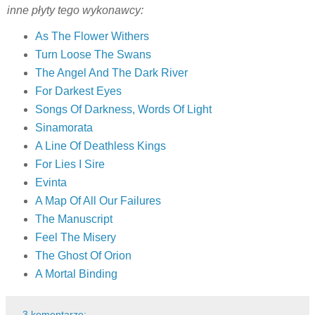
inne płyty tego wykonawcy:
As The Flower Withers
Turn Loose The Swans
The Angel And The Dark River
For Darkest Eyes
Songs Of Darkness, Words Of Light
Sinamorata
A Line Of Deathless Kings
For Lies I Sire
Evinta
A Map Of All Our Failures
The Manuscript
Feel The Misery
The Ghost Of Orion
A Mortal Binding
3 komentarze: