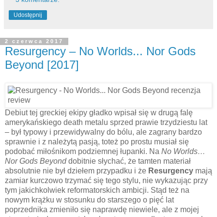
Udostępnij
2 czerwca 2017
Resurgency – No Worlds... Nor Gods
Beyond [2017]
Debiut tej greckiej ekipy gładko wpisał się w drugą falę
amerykańskiego death metalu sprzed prawie trzydziestu lat
– był typowy i przewidywalny do bólu, ale zagrany bardzo
sprawnie i z należytą pasją, toteż po prostu musiał się
podobać miłośnikom podziemnej łupanki. Na
No Worlds…
Nor Gods Beyond
dobitnie słychać, że tamten materiał
absolutnie nie był dziełem przypadku i że
Resurgency
mają
zamiar kurczowo trzymać się tego stylu, nie wykazując przy
tym jakichkolwiek reformatorskich ambicji. Stąd też na
nowym krążku w stosunku do starszego o pięć lat
poprzednika zmieniło się naprawdę niewiele, ale z mojej