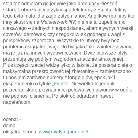
stąd też odbieram go jedynie jako drenujący kieszeń
składak obrazujący przykry spadek formy zespołu. Jakby
tego było mało, dla zagorzałych fanów Anglików (bo niby kto
inny skusi się na
Meisterwerk III
?) nie ma tu zupełnie nic
ciekawego – żadnych niespodzianek, alternatywnych wersji,
coverów, demówek, czy czegokolwiek godnego uwagi z
perspektywy szperacza. Wszystkie te utwory były bez
problemu osiągalne, więc kto był jako tako zainteresowany,
ma je już na innych wydawnictwach. Dwie pierwsze płyty
prezentują się pod tym względem znacznie atrakcyjniej.
Plus części trzeciej widzę tylko w fakcie, że postarano się o
maksymalną przekrojowość tej zbieraniny – zamieszczono
tu bowiem zarówno numery z longplejów, epek jak i
eksperymentu o tytule
„Evinta”
. Niewielka to jednak
pociecha, skoro przynajmniej połowa tych utworów w ogóle
nie podnosi ciśnienia. Po stokroć odradzam nawet
napaleńcom.
ocena:
-
demo
oficjalna strona:
www.mydyingbride.net