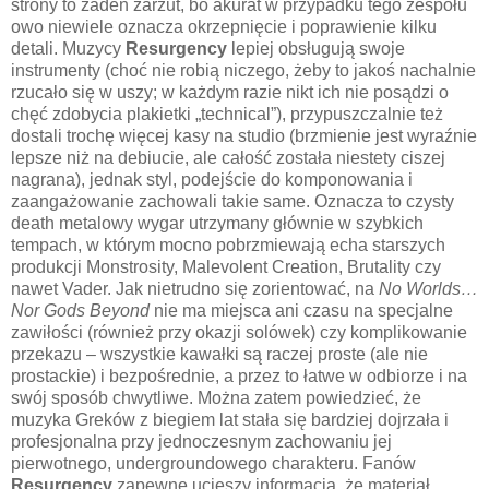
strony to żaden zarzut, bo akurat w przypadku tego zespołu
owo niewiele oznacza okrzepnięcie i poprawienie kilku
detali. Muzycy
Resurgency
lepiej obsługują swoje
instrumenty (choć nie robią niczego, żeby to jakoś nachalnie
rzucało się w uszy; w każdym razie nikt ich nie posądzi o
chęć zdobycia plakietki „technical”), przypuszczalnie też
dostali trochę więcej kasy na studio (brzmienie jest wyraźnie
lepsze niż na debiucie, ale całość została niestety ciszej
nagrana), jednak styl, podejście do komponowania i
zaangażowanie zachowali takie same. Oznacza to czysty
death metalowy wygar utrzymany głównie w szybkich
tempach, w którym mocno pobrzmiewają echa starszych
produkcji Monstrosity, Malevolent Creation, Brutality czy
nawet Vader. Jak nietrudno się zorientować, na
No Worlds…
Nor Gods Beyond
nie ma miejsca ani czasu na specjalne
zawiłości (również przy okazji solówek) czy komplikowanie
przekazu – wszystkie kawałki są raczej proste (ale nie
prostackie) i bezpośrednie, a przez to łatwe w odbiorze i na
swój sposób chwytliwe. Można zatem powiedzieć, że
muzyka Greków z biegiem lat stała się bardziej dojrzała i
profesjonalna przy jednoczesnym zachowaniu jej
pierwotnego, undergroundowego charakteru. Fanów
Resurgency
zapewne ucieszy informacja, że materiał