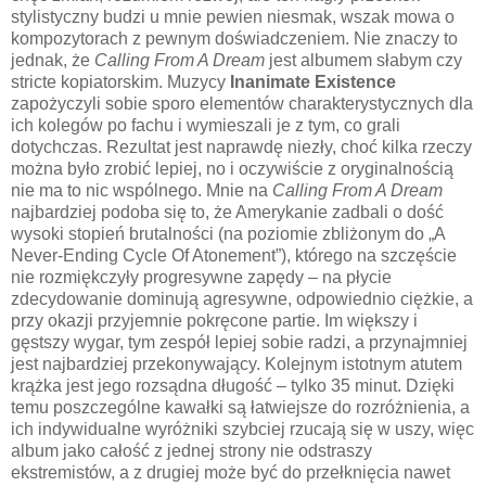
stylistyczny budzi u mnie pewien niesmak, wszak mowa o
kompozytorach z pewnym doświadczeniem. Nie znaczy to
jednak, że
Calling From A Dream
jest albumem słabym czy
stricte kopiatorskim. Muzycy
Inanimate Existence
zapożyczyli sobie sporo elementów charakterystycznych dla
ich kolegów po fachu i wymieszali je z tym, co grali
dotychczas. Rezultat jest naprawdę niezły, choć kilka rzeczy
można było zrobić lepiej, no i oczywiście z oryginalnością
nie ma to nic wspólnego. Mnie na
Calling From A Dream
najbardziej podoba się to, że Amerykanie zadbali o dość
wysoki stopień brutalności (na poziomie zbliżonym do „A
Never-Ending Cycle Of Atonement”), którego na szczęście
nie rozmiękczyły progresywne zapędy – na płycie
zdecydowanie dominują agresywne, odpowiednio ciężkie, a
przy okazji przyjemnie pokręcone partie. Im większy i
gęstszy wygar, tym zespół lepiej sobie radzi, a przynajmniej
jest najbardziej przekonywający. Kolejnym istotnym atutem
krążka jest jego rozsądna długość – tylko 35 minut. Dzięki
temu poszczególne kawałki są łatwiejsze do rozróżnienia, a
ich indywidualne wyróżniki szybciej rzucają się w uszy, więc
album jako całość z jednej strony nie odstraszy
ekstremistów, a z drugiej może być do przełknięcia nawet