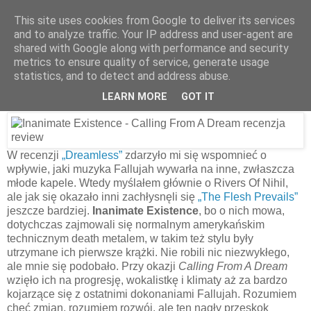
This site uses cookies from Google to deliver its services
and to analyze traffic. Your IP address and user-agent are
shared with Google along with performance and security
28 czerwca 2017
metrics to ensure quality of service, generate usage
Inanimate Existence – Calling From A
statistics, and to detect and address abuse.
Dream [2016]
LEARN MORE
GOT IT
W recenzji
„Dreamless”
zdarzyło mi się wspomnieć o
wpływie, jaki muzyka Fallujah wywarła na inne, zwłaszcza
młode kapele. Wtedy myślałem głównie o Rivers Of Nihil,
ale jak się okazało inni zachłysnęli się
„The Flesh Prevails”
jeszcze bardziej.
Inanimate Existence
, bo o nich mowa,
dotychczas zajmowali się normalnym amerykańskim
technicznym death metalem, w takim też stylu były
utrzymane ich pierwsze krążki. Nie robili nic niezwykłego,
ale mnie się podobało. Przy okazji
Calling From A Dream
wzięło ich na progresję, wokalistkę i klimaty aż za bardzo
kojarzące się z ostatnimi dokonaniami Fallujah. Rozumiem
chęć zmian, rozumiem rozwój, ale ten nagły przeskok