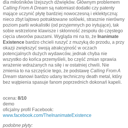
dla miłośników lżejszych dźwięków. Głównym problemem
Calling From A Dream
są natomiast dodatki czy patenty
mające uczynić płytę bardziej nowoczesną i eklektyczną:
nieco zbyt lajtowo potraktowane solówki, strasznie nierówny
poziom partii wokalistki (od przyjemnych po irytujące), tak
sobie wstrzelone klawisze i skłonność zespołu do częstego
cięcia utworów pauzami. Wygląda mi na to, że
Inanimate
Existence
bardzo chcieli ruszyć z muzyką do przodu, a przy
okazji zwiększyć swoją atrakcyjność w oczach
potencjalnych dużych wydawców, jednak chyba nie
wszystko do końca przemyśleli, bo część zmian sprawia
wrażenie wdrażanych na siłę i w ostatniej chwili. Nie
zmienia to na szczęście tego, że podstawę
Calling From A
Dream
stanowi bardzo udany techniczny death metal, który
bez wątpienia spasuje fanom poprzednich dokonań kapeli.
ocena:
8/10
demo
oficjalny profil Facebook:
www.facebook.com/TheInanimateExistence
podobne płyty: