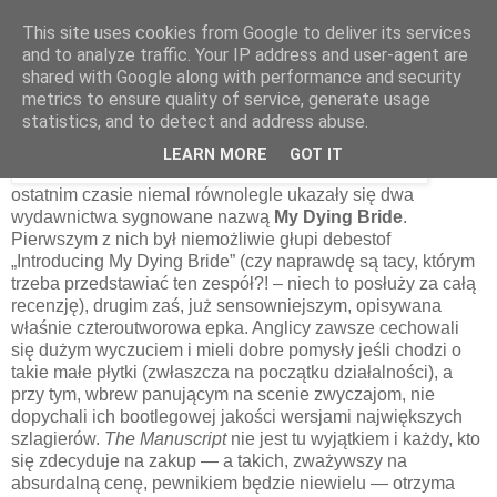
This site uses cookies from Google to deliver its services
and to analyze traffic. Your IP address and user-agent are
shared with Google along with performance and security
20 czerwca 2013
metrics to ensure quality of service, generate usage
My Dying Bride – The Manuscript [2013]
statistics, and to detect and address abuse.
LEARN MORE
GOT IT
W
ostatnim czasie niemal równolegle ukazały się dwa
wydawnictwa sygnowane nazwą
My Dying Bride
.
Pierwszym z nich był niemożliwie głupi debestof
„Introducing My Dying Bride” (czy naprawdę są tacy, którym
trzeba przedstawiać ten zespół?! – niech to posłuży za całą
recenzję), drugim zaś, już sensowniejszym, opisywana
właśnie czteroutworowa epka. Anglicy zawsze cechowali
się dużym wyczuciem i mieli dobre pomysły jeśli chodzi o
takie małe płytki (zwłaszcza na początku działalności), a
przy tym, wbrew panującym na scenie zwyczajom, nie
dopychali ich bootlegowej jakości wersjami największych
szlagierów.
The Manuscript
nie jest tu wyjątkiem i każdy, kto
się zdecyduje na zakup — a takich, zważywszy na
absurdalną cenę, pewnikiem będzie niewielu — otrzyma