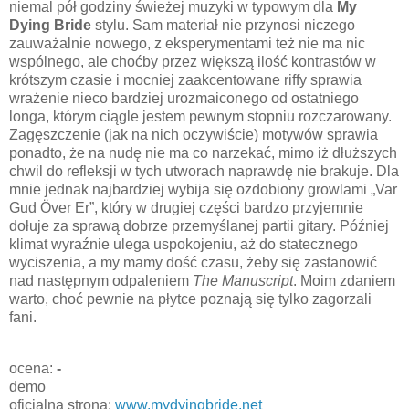
niemal pół godziny świeżej muzyki w typowym dla
My
Dying Bride
stylu. Sam materiał nie przynosi niczego
zauważalnie nowego, z eksperymentami też nie ma nic
wspólnego, ale choćby przez większą ilość kontrastów w
krótszym czasie i mocniej zaakcentowane riffy sprawia
wrażenie nieco bardziej urozmaiconego od ostatniego
longa, którym ciągle jestem pewnym stopniu rozczarowany.
Zagęszczenie (jak na nich oczywiście) motywów sprawia
ponadto, że na nudę nie ma co narzekać, mimo iż dłuższych
chwil do refleksji w tych utworach naprawdę nie brakuje. Dla
mnie jednak najbardziej wybija się ozdobiony growlami „Var
Gud Över Er”, który w drugiej części bardzo przyjemnie
dołuje za sprawą dobrze przemyślanej partii gitary. Później
klimat wyraźnie ulega uspokojeniu, aż do statecznego
wyciszenia, a my mamy dość czasu, żeby się zastanowić
nad następnym odpaleniem
The Manuscript
. Moim zdaniem
warto, choć pewnie na płytce poznają się tylko zagorzali
fani.
ocena:
-
demo
oficjalna strona:
www.mydyingbride.net