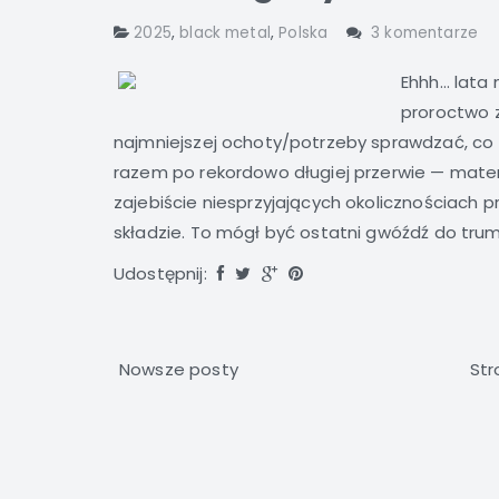
2025
,
black metal
,
Polska
3 komentarze
Ehhh… lata 
proroctwo z
najmniejszej ochoty/potrzeby sprawdzać, co 
razem po rekordowo długiej przerwie — materi
zajebiście niesprzyjających okolicznościach 
składzie. To mógł być ostatni gwóźdź do trum
Udostępnij:
Nowsze posty
Str