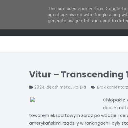
This site uses cookies from Google to d
agent are shared with Google along wit
generate usage statistics, and to dete
Vitur – Transcending 
2024
,
death metal
,
Polska
Brak komentar
Chłopaki z 
death meta
towarem eksportowym zaraz po wódzie i cera
amerykańskimi rządziły w rankingach i były s