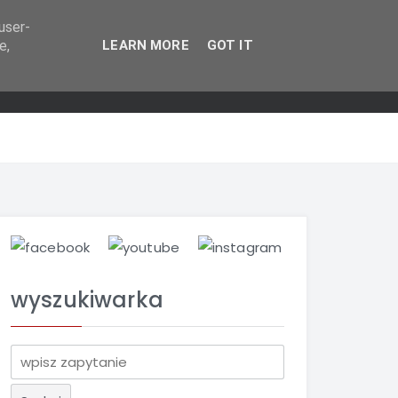
user-
e,
LEARN MORE
GOT IT
wyszukiwarka
S
z