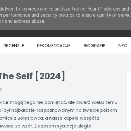
eliver its services and to analyze traffic. Your IP address and 
h performance and security metrics to ensure quality of servic
ct and address abuse.
RECENZJE
REKOMENDACJE
BIOGRAFIE
INFO
The Self [2024]
zy
Vitur mogą tego nie pamiętać, ale ćwierć wieku temu
l był najbardziej rozpoznawalnym na świecie polskim
mice z Bolesławca, a nasze kapele wespół z
tawiane za wzór. Z czasem sytuacja uległa