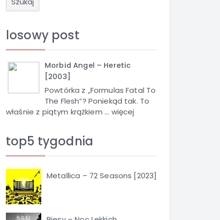
u
k
a
losowy post
j
Morbid Angel – Heretic
[2003]
Powtórka z „Formulas Fatal To
The Flesh”? Poniekąd tak. To
właśnie z piątym krążkiem ...
więcej
top5 tygodnia
Metallica – 72 Seasons [2023]
Biesy – Noc Lekkich