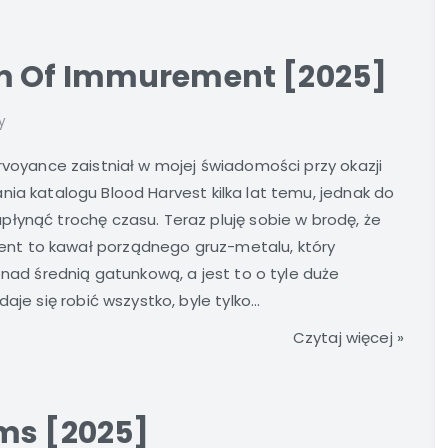
m Of Immurement [2025]
y
rvoyance zaistniał w mojej świadomości przy okazji
ia katalogu Blood Harvest kilka lat temu, jednak do
łynąć trochę czasu. Teraz pluję sobie w brodę, że
nt to kawał porządnego gruz-metalu, który
onad średnią gatunkową, a jest to o tyle duże
je się robić wszystko, byle tylko...
Czytaj więcej »
ms [2025]