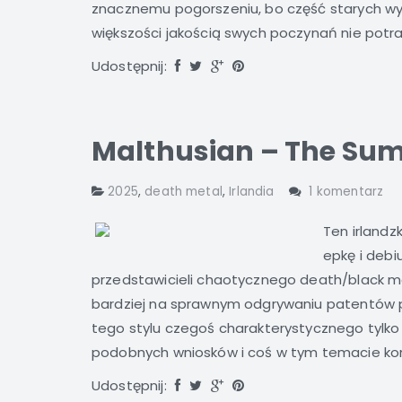
znacznemu pogorszeniu, bo część starych wyja
większości jakością swych poczynań nie potraf
Udostępnij:
Malthusian – The Sum
2025
,
death metal
,
Irlandia
1 komentarz
Ten irland
epkę i debi
przedstawicieli chaotycznego death/black met
bardziej na sprawnym odgrywaniu patentów p
tego stylu czegoś charakterystycznego tylko
podobnych wniosków i coś w tym temacie kom
Udostępnij: