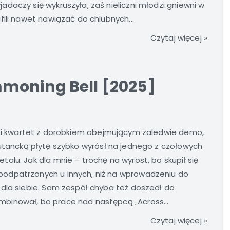
daczy się wykruszyła, zaś nieliczni młodzi gniewni w
ili nawet nawiązać do chlubnych...
Czytaj więcej »
moning Bell [2025]
zki kwartet z dorobkiem obejmującym zaledwie demo,
utancką płytę szybko wyrósł na jednego z czołowych
alu. Jak dla mnie – trochę na wyrost, bo skupił się
odpatrzonych u innych, niż na wprowadzeniu do
 dla siebie. Sam zespół chyba też doszedł do
binował, bo prace nad następcą „Across...
Czytaj więcej »