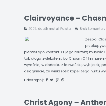
Clairvoyance – Chas
2025
,
death metal
,
Polska
Brak komentarz
Zespół Clai
przekopywan
pierwszego kontaktu z jego muzyką musiało up
tak długo zwlekałem, bo Chasm Of Immureme
wyraźnie, w dodatku z łatwością, wybija się p
osiągnięcie, że większość kapel tego nurtu wyda
Udostępnij:
Christ Agony – Anthe