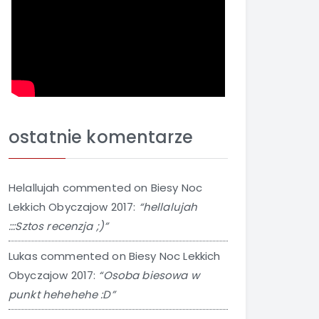
ostatnie komentarze
Helallujah
commented on
Biesy Noc
Lekkich Obyczajow 2017
:
“hellalujah
:::Sztos recenzja ;)”
Lukas
commented on
Biesy Noc Lekkich
Obyczajow 2017
:
“Osoba biesowa w
punkt hehehehe :D”