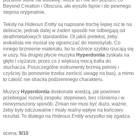
Beyond Creation i Obscura, ale wyszło fajnie i do pewnego
stopnia oryginalnie.
Teksty na
Hideous Entity
są napisane trochę lepiej niż te na
debiucie, jednak dalej w żaden sposób nie odbiegają od
deathmetalowych standardów. Ot jakiś pretekst, żeby
wokalista nie musiał się ograniczać do monosylab. Co
innego brzmienie materiału, bo tu różnice szybko rzucają się
w uszy. Na drugiej płycie muzyka
Hyperdontia
zyskała na
głębi i ciężarze, przez co z większą mocą trafia do
słuchacza. Poszczególne instrumenty brzmią pełniej i
czyściej (tu ponownie trzeba zwrócić uwagę na bas), a mimo
to całość nie straciła podziemnego charakteru.
Muzycy
Hyperdontia
doskonale wiedzą, jak powinien
przebiegać rozwój zespołu: stopniowo, bez ciśnienia i w
niewymuszony sposób. Zmian nie musi być dużo, ważne,
żeby były odczuwalne i miały realny wpływ na końcowy
rezultat. To dlatego na
Hideous Entity
wszystko się zgadza.
ocena:
8/10