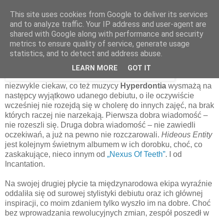
This site uses cookies from Google to deliver its services
and to analyze traffic. Your IP address and user-agent are
shared with Google along with performance and security
14 stycznia 2023
metrics to ensure quality of service, generate usage
Hyperdontia – Hideous Entity [2021]
statistics, and to detect and address abuse.
LEARN MORE
GOT IT
Byłem
niezwykle ciekaw, co też muzycy
Hyperdontia
wysmażą na
następcy wyjątkowo udanego debiutu, o ile oczywiście
wcześniej nie rozejdą się w cholerę do innych zajęć, na brak
których raczej nie narzekają. Pierwsza dobra wiadomość –
nie rozeszli się. Druga dobra wiadomość – nie zawiedli
oczekiwań, a już na pewno nie rozczarowali.
Hideous Entity
jest kolejnym świetnym albumem w ich dorobku, choć, co
zaskakujące, nieco innym od
„Nexus Of Teeth”
. I od
Incantation.
Na swojej drugiej płycie ta międzynarodowa ekipa wyraźnie
oddaliła się od surowej stylistyki debiutu oraz ich głównej
inspiracji, co moim zdaniem tylko wyszło im na dobre. Choć
bez wprowadzania rewolucyjnych zmian, zespół poszedł w