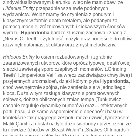
zindywidualizowanym kierunku, więc nie mam obaw, że
Hideous Entity
przepadnie w zalewie podobnych
wydawnictw. Wciąż mamy do czynienia z ponurym i
klasycznym w formie death metalem, ale podanym za
pomocą mocniej zróżnicowanych i ciekawszych środków
wyrazu.
Hyperdontia
bardzo słusznie zachowali znaną z
„Nexus Of Teeth” czytelność muzyki oraz podejście do riffów,
rozwinęli natomiast struktury oraz zmysł melodyczny.
Hideous Entity
to osiem rozbudowanych i zgrabnie
zaaranżowanych utworów, które oprócz typowej death’owej
sieczki zawierają sporo czepliwych momentów („Grinding
Teeth” i „Impervious Veil” są wręcz zadziwiająco chwytliwe) i
przyjemnych urozmaiceń, dzięki którym płyta
Hyperdontia
,
choć wewnętrznie spójna, nie zamienia się w jednolitego
kloca. Duża w tym zasługa klasycznie potraktowanych
solówek, dobrze obliczonych zmian tempa (Tunkiewicz
cacanie reguluje dynamikę numerów) oraz… efektownych
partii basu. Już samo wspomnienie o obecności basu w
kontekście tak grającego zespołu może dziwić, tymczasem
Malik Çamlica dostał na tyle dużo swobody i przestrzeni, że
tu i ówdzie (choćby w „Beast Within” i „Snakes Of Innards”)
pozwolił sobie na solówkę. Może to i nie ten poziom, co