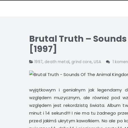
Brutal Truth – Sound
[1997]
1997
,
death metal
,
grind core
,
USA
1 komen
wyjątkowym i genialnym jak legendarny de
względem muzycznym, ale również pod wz
względem jest rekordzistą świata. Album two
minut i 14 sekund!!! I nie ma tu żadnego pr
przed jakimś ukrytym kawałkiem. No ale po kol