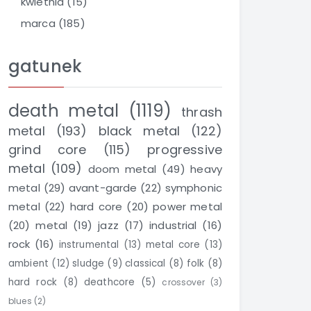
kwietnia
(15)
marca
(185)
gatunek
death metal
(1119)
thrash
metal
(193)
black metal
(122)
grind core
(115)
progressive
metal
(109)
doom metal
(49)
heavy
metal
(29)
avant-garde
(22)
symphonic
metal
(22)
hard core
(20)
power metal
(20)
metal
(19)
jazz
(17)
industrial
(16)
rock
(16)
instrumental
(13)
metal core
(13)
ambient
(12)
sludge
(9)
classical
(8)
folk
(8)
hard rock
(8)
deathcore
(5)
crossover
(3)
blues
(2)