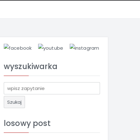
wyszukiwarka
S
z
u
k
a
losowy post
j