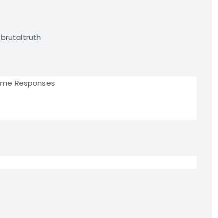
rutaltruth
reme Responses