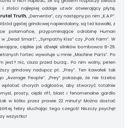
 Można o nich napisać, że są głosem rozpaczy świata
 i złości najlepiej oddaje utwór otwierający płytę,
rutal Truth
, „Dementia”, czy następny po nim „K.A.P”.
śród gęstej grindowej napierdalany, są też kawałki, z
ujące połamańce, przypominające odrobinę Human
 w „Dead Smart”, „Sympathy Kiss” czy „Pork Farm”. W
ierające, ciężkie jak dźwięk silników bombowca B-29.
trznych fortec wywołuje u mnie „Machine Parts”. Po
m jest? nic, cisza przed burzą… Po nim wolny, pełen
uższy grindowy nadupcz pt. „Prey”. Ten kawałek tak
 „Avarage People”. „Prey” pokazuje, że nie trzeba
a wplatać chorych odgłosów, aby stworzyć totalnie
ysł, prosty, ciężki riff, blast i fenomenalne gardło
I tak w kółko przez prawie 22 minuty! Można dostać
żółtej febry słuchając tego czegoś! Niszczy psychę!
zy wszystko!