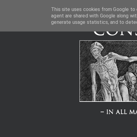
This site uses cookies from Google to d
agent are shared with Google along wit
generate usage statistics, and to dete