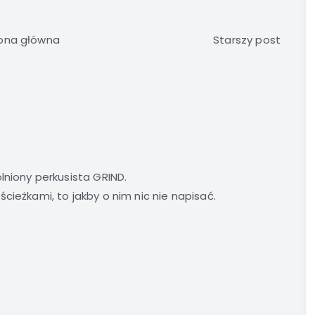
ona główna
Starszy post
lniony perkusista GRIND.
cieżkami, to jakby o nim nic nie napisać.