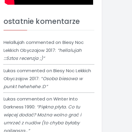
ostatnie komentarze
Helallujah
commented on
Biesy Noc
Lekkich Obyczajow 2017
:
“hellalujah
:::Sztos recenzja ;)”
Lukas
commented on
Biesy Noc Lekkich
Obyczajow 2017
:
“Osoba biesowa w
punkt hehehehe :D”
Lukas
commented on
Winter Into
Darkness 1990
:
“Piękna płyta. Co tu
więcej dodać? Można wolno grać i
umrzeć z nudów (to chyba byłaby
najlepsza…”