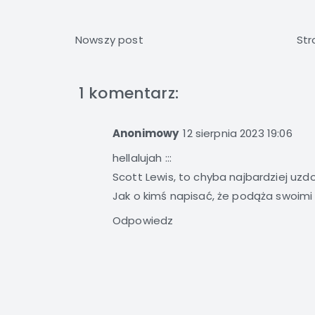
Nowszy post
Str
1 komentarz:
Anonimowy
12 sierpnia 2023 19:06
hellalujah :::
Scott Lewis, to chyba najbardziej uzdo
Jak o kimś napisać, że podąża swoimi ś
Odpowiedz