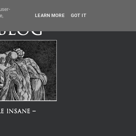
user-
e,
LEARN MORE
GOT IT