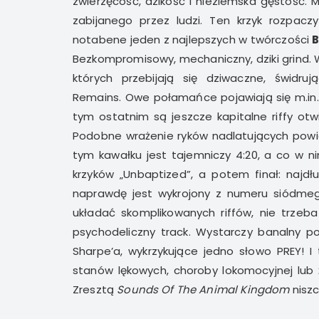
zwierzęcość, dzikość i nieziemska gęstość.
zabijanego przez ludzi. Ten krzyk rozpaczy
notabene jeden z najlepszych w twórczości
B
Bezkompromisowy, mechaniczny, dziki grind. W
których przebijają się dziwaczne, świdr
Remains. Owe połamańce pojawiają się m.in.
tym ostatnim są jeszcze kapitalne riffy otw
Podobne wrażenie ryków nadlatujących powie
tym kawałku jest tajemniczy 4:20, a co w ni
krzyków „Unbaptized”, a potem finał: najdł
naprawdę jest wykrojony z numeru siódmego
układać skomplikowanych riffów, nie trzeb
psychodeliczny track. Wystarczy banalny pom
Sharpe’a, wykrzykujące jedno słowo PREY! 
stanów lękowych, choroby lokomocyjnej lub 
Zresztą
Sounds Of The Animal Kingdom
niszc