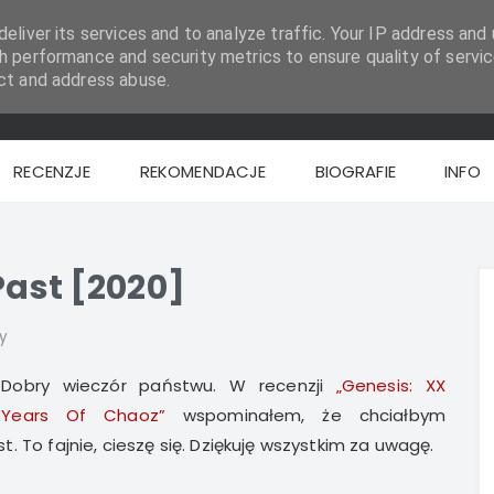
eliver its services and to analyze traffic. Your IP address and 
h performance and security metrics to ensure quality of servic
ct and address abuse.
RECENZJE
REKOMENDACJE
BIOGRAFIE
INFO
Past [2020]
y
Dobry wieczór państwu. W recenzji
„Genesis: XX
Years Of Chaoz”
wspominałem, że chciałbym
est. To fajnie, cieszę się. Dziękuję wszystkim za uwagę.