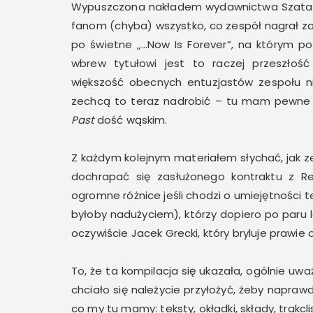
Wypuszczona nakładem wydawnictwa Szatan
fanom (chyba) wszystko, co zespół nagrał z
po świetne „…Now Is Forever”, na którym p
wbrew tytułowi jest to raczej przeszłoś
większość obecnych entuzjastów zespołu ni
zechcą to teraz nadrobić – tu mam pewne 
Past
dość wąskim.
Z każdym kolejnym materiałem słychać, jak ze
dochrapać się zasłużonego kontraktu z R
ogromne różnice jeśli chodzi o umiejętnośc
byłoby nadużyciem), którzy dopiero po paru la
oczywiście Jacek Grecki, który bryluje prawie
To, że ta kompilacja się ukazała, ogólnie u
chciało się należycie przyłożyć, żeby naprawd
co my tu mamy: teksty, okładki, składy, trak