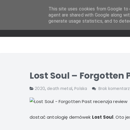
This site uses cookies from Google to d
agent are shared with Google along wit
generate usage statistics, and to dete
Lost Soul – Forgotten 
2020
,
death metal
,
Polska
Brak komentarz
dostać antologię demówek
Lost Soul
. Oto j