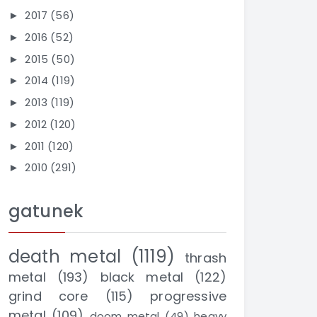
2017
(56)
►
2016
(52)
►
2015
(50)
►
2014
(119)
►
2013
(119)
►
2012
(120)
►
2011
(120)
►
2010
(291)
►
gatunek
death metal
(1119)
thrash
metal
(193)
black metal
(122)
grind core
(115)
progressive
metal
(109)
doom metal
(49)
heavy