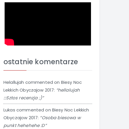
ostatnie komentarze
Helallujah
commented on
Biesy Noc
Lekkich Obyczajow 2017
:
“hellalujah
:::Sztos recenzja ;)”
Lukas
commented on
Biesy Noc Lekkich
Obyczajow 2017
:
“Osoba biesowa w
punkt hehehehe :D”