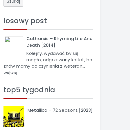
u
k
a
losowy post
j
Catharsis – Rhyming Life And
Death [2014]
Kolejny, wydawać by się
mogło, odgrzewany kotlet, bo
znów mamy do czynienia z weteran...
więcej
top5 tygodnia
Metallica – 72 Seasons [2023]