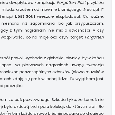
iec dwupłytowa kompilacja
Forgotten Past
przybliża
a młodu, a zatem od mizernie brzmiącego „Necrophil”
otencjał
Lost Soul
wreszcie eksplodował. Co ważne,
ć nieznana niż zapomniana, bo jak przypuszczam,
gdy z tymi nagraniami nie miało styczności. A czy
wątpliwości, co na moje oko czyni target
Forgotten
spół powoli wychodzi z głębokiej piwnicy, by w końcu
elapse. Na pierwszych nagraniach uwagę zwracają
i techniczne poszczególnych członków (słowo muzyków
tach zdają się grać w jednej lidze. Tu wyjątkiem jest
 od początku.
ważam za coś pozytywnego. Szkoda tylko, że komuś nie
ę była ozdobą tych paru kolekcji, do których trafi. Bo
clisty (w tym każdorazowo błędnie podana do drugiego