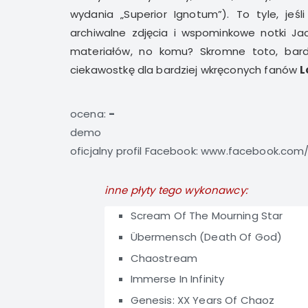
wydania „Superior Ignotum”). To tyle, jeś
archiwalne zdjęcia i wspominkowe notki Ja
materiałów, no komu? Skromne toto, bard
ciekawostkę dla bardziej wkręconych fanów
L
ocena:
-
demo
oficjalny profil Facebook:
www.facebook.com/l
inne płyty tego wykonawcy:
Scream Of The Mourning Star
Übermensch (Death Of God)
Chaostream
Immerse In Infinity
Genesis: XX Years Of Chaoz