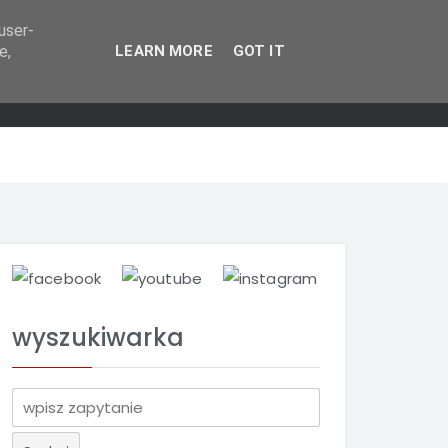
user-
e,
LEARN MORE
GOT IT
wyszukiwarka
S
z