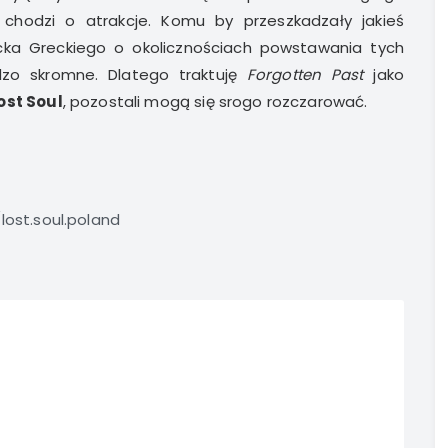
li chodzi o atrakcje. Komu by przeszkadzały jakieś
cka Greckiego o okolicznościach powstawania tych
zo skromne. Dlatego traktuję
Forgotten Past
jako
ost Soul
, pozostali mogą się srogo rozczarować.
ost.soul.poland