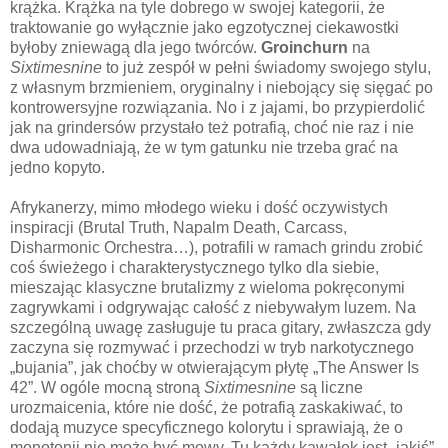
krążka. Krążka na tyle dobrego w swojej kategorii, że
traktowanie go wyłącznie jako egzotycznej ciekawostki
byłoby zniewagą dla jego twórców.
Groinchurn
na
Sixtimesnine
to już zespół w pełni świadomy swojego stylu,
z własnym brzmieniem, oryginalny i niebojący się sięgać po
kontrowersyjne rozwiązania. No i z jajami, bo przypierdolić
jak na grindersów przystało też potrafią, choć nie raz i nie
dwa udowadniają, że w tym gatunku nie trzeba grać na
jedno kopyto.
Afrykanerzy, mimo młodego wieku i dość oczywistych
inspiracji (Brutal Truth, Napalm Death, Carcass,
Disharmonic Orchestra…), potrafili w ramach grindu zrobić
coś świeżego i charakterystycznego tylko dla siebie,
mieszając klasyczne brutalizmy z wieloma pokręconymi
zagrywkami i odgrywając całość z niebywałym luzem. Na
szczególną uwagę zasługuje tu praca gitary, zwłaszcza gdy
zaczyna się rozmywać i przechodzi w tryb narkotycznego
„bujania”, jak choćby w otwierającym płytę „The Answer Is
42”. W ogóle mocną stroną
Sixtimesnine
są liczne
urozmaicenia, które nie dość, że potrafią zaskakiwać, to
dodają muzyce specyficznego kolorytu i sprawiają, że o
monotonii nie może być mowy. Tu każdy kawałek jest „jakiś”