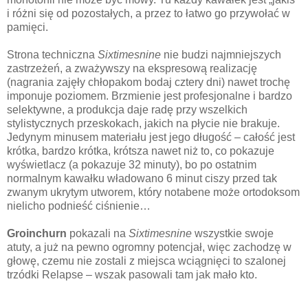
i różni się od pozostałych, a przez to łatwo go przywołać w
pamięci.
Strona techniczna
Sixtimesnine
nie budzi najmniejszych
zastrzeżeń, a zważywszy na ekspresową realizację
(nagrania zajęły chłopakom bodaj cztery dni) nawet trochę
imponuje poziomem. Brzmienie jest profesjonalne i bardzo
selektywne, a produkcja daje radę przy wszelkich
stylistycznych przeskokach, jakich na płycie nie brakuje.
Jedynym minusem materiału jest jego długość – całość jest
krótka, bardzo krótka, krótsza nawet niż to, co pokazuje
wyświetlacz (a pokazuje 32 minuty), bo po ostatnim
normalnym kawałku władowano 6 minut ciszy przed tak
zwanym ukrytym utworem, który notabene może ortodoksom
nielicho podnieść ciśnienie…
Groinchurn
pokazali na
Sixtimesnine
wszystkie swoje
atuty, a już na pewno ogromny potencjał, więc zachodzę w
głowę, czemu nie zostali z miejsca wciągnięci to szalonej
trzódki Relapse – wszak pasowali tam jak mało kto.