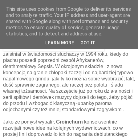
This site uses cookies from Google to deliver its services
and to analyze traffic. Your IP address and user-agent are
shared with Google along with performance and security
29 października 2023
metrics to ensure quality of service, generate usage
Groinchurn – Sixtimesnine [1997]
statistics, and to detect and address abuse.
LEARN MORE
GOT IT
Groinchurn
zaistniał w świadomości słuchaczy w 1994 roku, kiedy do
piachu poszedł poprzedni zespół Afrykanerów,
deathmetalowy Sepsis. W okrojonym składzie i z nową
koncepcją na granie chłopaki zaczęli od najbardziej typowo
napalmowego grindu, jaki tylko można sobie wyobrazić; fakt,
dość sprawnie zagranego, ale raczej bez polotu i śladu
własnej tożsamości. Na szczęście już po roku działalności i
serii splitów i demówek muzycy dojrzeli do tego, żeby pójść
do przodu i wzbogacić klasyczną łupankę paroma
odjechanymi czy też mniej standardowymi zagrywkami.
Jako że pomysł wypalił,
Groinchurn
konsekwentnie
rozwijali nowe idee na kolejnych wydawnictwach, co w
prostej linii doprowadziło ich do nagrania debiutanckiego