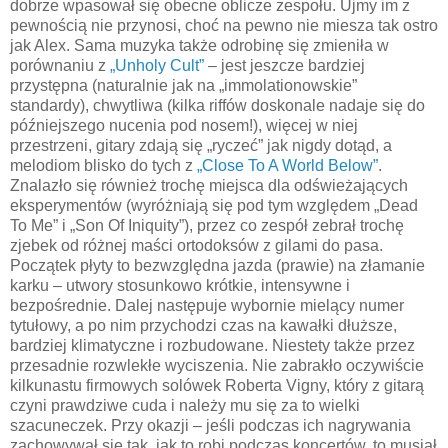
dobrze wpasował się obecne oblicze zespołu. Ujmy im z
pewnością nie przynosi, choć na pewno nie miesza tak ostro
jak Alex. Sama muzyka także odrobinę się zmieniła w
porównaniu z
„Unholy Cult”
– jest jeszcze bardziej
przystępna (naturalnie jak na „immolationowskie”
standardy), chwytliwa (kilka riffów doskonale nadaje się do
późniejszego nucenia pod nosem!), więcej w niej
przestrzeni, gitary zdają się „ryczeć” jak nigdy dotąd, a
melodiom blisko do tych z
„Close To A World Below”
.
Znalazło się również trochę miejsca dla odświeżających
eksperymentów (wyróżniają się pod tym względem „Dead
To Me” i „Son Of Iniquity”), przez co zespół zebrał trochę
zjebek od różnej maści ortodoksów z gilami do pasa.
Początek płyty to bezwzględna jazda (prawie) na złamanie
karku – utwory stosunkowo krótkie, intensywne i
bezpośrednie. Dalej następuje wybornie mielący numer
tytułowy, a po nim przychodzi czas na kawałki dłuższe,
bardziej klimatyczne i rozbudowane. Niestety także przez
przesadnie rozwlekłe wyciszenia. Nie zabrakło oczywiście
kilkunastu firmowych solówek Roberta Vigny, który z gitarą
czyni prawdziwe cuda i należy mu się za to wielki
szacuneczek. Przy okazji – jeśli podczas ich nagrywania
zachowywał się tak, jak to robi podczas koncertów, to musiał