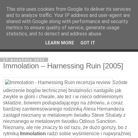
This site uses cookies from Google to deliver its services
and to analyze traffic. Your IP address and user-agent are
shared with Google along with performance and security
metrics to ensure quality of service, generate usage
statistics, and to detect and address abuse.
LEARN MORE
GOT IT
17 września 2011
Immolation – Harnessing Ruin [2005]
Szóste
uderzenie bogów technicznej brutalności nastąpiło jak
zwykle w glorii i chwale, ale też i w nieco odmienionym
składzie, bowiem podupadającego na zdrowiu, a coraz
bardziej zainteresowanego rodzinką Alexa Hernandeza
zastąpił nieznany w metalowym światku Steve Shalaty z
nieznanego w metalowym światku Odious Sanction.
Nieznany, ale nie znaczy to od razu, że dużo gorszy, bo z
rytmiką
Immolation
radzi sobie wyśmienicie i najwyraźniej