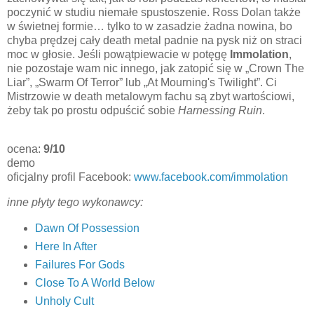
poczynić w studiu niemałe spustoszenie. Ross Dolan także
w świetnej formie… tylko to w zasadzie żadna nowina, bo
chyba prędzej cały death metal padnie na pysk niż on straci
moc w głosie. Jeśli powątpiewacie w potęgę
Immolation
,
nie pozostaje wam nic innego, jak zatopić się w „Crown The
Liar”, „Swarm Of Terror” lub „At Mourning's Twilight”. Ci
Mistrzowie w death metalowym fachu są zbyt wartościowi,
żeby tak po prostu odpuścić sobie
Harnessing Ruin
.
ocena:
9/10
demo
oficjalny profil Facebook:
www.facebook.com/immolation
inne płyty tego wykonawcy:
Dawn Of Possession
Here In After
Failures For Gods
Close To A World Below
Unholy Cult