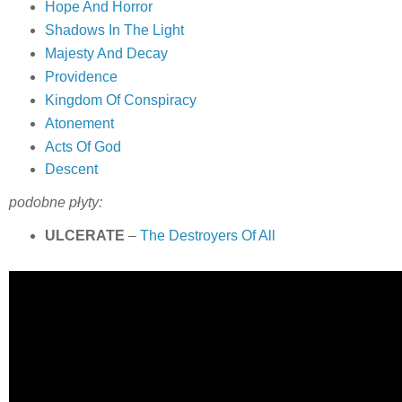
Hope And Horror
Shadows In The Light
Majesty And Decay
Providence
Kingdom Of Conspiracy
Atonement
Acts Of God
Descent
podobne płyty:
ULCERATE
–
The Destroyers Of All