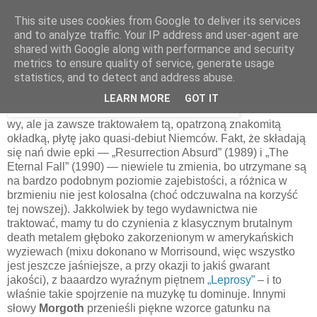
This site uses cookies from Google to deliver its services
and to analyze traffic. Your IP address and user-agent are
shared with Google along with performance and security
23 marca 2010
metrics to ensure quality of service, generate usage
Morgoth – The Eternal Fall [1990]
statistics, and to detect and address abuse.
LEARN MORE
GOT IT
Nie wiem jak
wy, ale ja zawsze traktowałem tą, opatrzoną znakomitą
okładką, płytę jako quasi-debiut Niemców. Fakt, że składają
się nań dwie epki — „Resurrection Absurd” (1989) i „The
Eternal Fall” (1990) — niewiele tu zmienia, bo utrzymane są
na bardzo podobnym poziomie zajebistości, a różnica w
brzmieniu nie jest kolosalna (choć odczuwalna na korzyść
tej nowszej). Jakkolwiek by tego wydawnictwa nie
traktować, mamy tu do czynienia z klasycznym brutalnym
death metalem głęboko zakorzenionym w amerykańskich
wyziewach (mixu dokonano w Morrisound, więc wszystko
jest jeszcze jaśniejsze, a przy okazji to jakiś gwarant
jakości), z baaardzo wyraźnym piętnem
„Leprosy”
– i to
właśnie takie spojrzenie na muzykę tu dominuje. Innymi
słowy
Morgoth
przenieśli piękne wzorce gatunku na