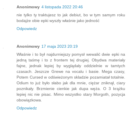
Anonimowy
4 listopada 2022 20:46
nie tylko ty traktujesz to jak debiut, bo w tym samym roku
bodajże obie epki wyszły właśnie jako jedność
Odpowiedz
Anonimowy
17 maja 2023 20:19
Właśnie i to był najdurniejszy pomysł wewalić dwie epki na
jedną taśmę i to z frontem tej drugiej. Obydwa materiały
fajne, jednak lepiej by wyglądały oddzielnie w tamtych
czasach. Jeszcze Grewe na vocalu i basie. Mega czasy,
Potem Cursed w odświeżonym skladzie pozamiatał totalnie.
Odium to już było słabo jak dla mnie, ciężar zniknął, ciary
poznikały. Brzmienie cienkie jak dupa węża. O 3 krążku
lepiej nic nie pisac. Mimo wszystko stary Morgoth, pozycja
obowiązkowa.
Odpowiedz