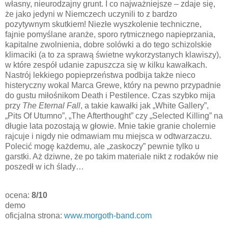
własny, nieurodzajny grunt. I co najważniejsze – zdaje się,
że jako jedyni w Niemczech uczynili to z bardzo
pozytywnym skutkiem! Niezłe wyszkolenie techniczne,
fajnie pomyślane aranże, sporo rytmicznego napieprzania,
kapitalne zwolnienia, dobre solówki a do tego schizolskie
klimaciki (a to za sprawą świetne wykorzystanych klawiszy),
w które zespół udanie zapuszcza się w kilku kawałkach.
Nastrój lekkiego popieprzeństwa podbija także nieco
histeryczny wokal Marca Grewe, który na pewno przypadnie
do gustu miłośnikom Death i Pestilence. Czas szybko mija
przy
The Eternal Fall
, a takie kawałki jak „White Gallery”,
„Pits Of Utumno”, „The Afterthought” czy „Selected Killing” na
długie lata pozostają w głowie. Mnie takie granie cholernie
rajcuje i nigdy nie odmawiam mu miejsca w odtwarzaczu.
Polecić mogę każdemu, ale „zaskoczy” pewnie tylko u
garstki. Aż dziwne, że po takim materiale nikt z rodaków nie
poszedł w ich ślady…
ocena:
8/10
demo
oficjalna strona:
www.morgoth-band.com