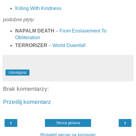
Killing With Kindness
podobne płyty:
NAPALM DEATH
–
From Enslavement To
Obliteration
TERRORIZER
–
World Downfall
Udostępnij
Brak komentarzy:
Prześlij komentarz
‹
›
Strona główna
Wyświetl wersję na komputer