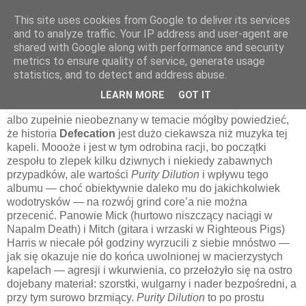
This site uses cookies from Google to deliver its services
and to analyze traffic. Your IP address and user-agent are
shared with Google along with performance and security
29 kwietnia 2014
metrics to ensure quality of service, generate usage
Defecation – Purity Dilution [1989]
statistics, and to detect and address abuse.
LEARN MORE
GOT IT
Ktoś złośliwy
albo zupełnie nieobeznany w temacie mógłby powiedzieć,
że historia
Defecation
jest dużo ciekawsza niż muzyka tej
kapeli. Moooże i jest w tym odrobina racji, bo początki
zespołu to zlepek kilku dziwnych i niekiedy zabawnych
przypadków, ale wartości
Purity Dilution
i wpływu tego
albumu — choć obiektywnie daleko mu do jakichkolwiek
wodotrysków — na rozwój grind core’a nie można
przecenić. Panowie Mick (hurtowo niszczący naciągi w
Napalm Death) i Mitch (gitara i wrzaski w Righteous Pigs)
Harris w niecałe pół godziny wyrzucili z siebie mnóstwo —
jak się okazuje nie do końca uwolnionej w macierzystych
kapelach — agresji i wkurwienia, co przełożyło się na ostro
dojebany materiał: szorstki, wulgarny i nader bezpośredni, a
przy tym surowo brzmiący.
Purity Dilution
to po prostu