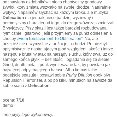
pozbawiony ozdobników i nieco chaotyczny grindowy
żywioł, który zmiata wszystko na swojej drodze. Naturalnie
wpływy Napalmów słychać na każdym kroku, ale muzyka
Defecation
ma jednak nieco bardziej wyziewny i
hermetyczny charakter od tego, do czego wówczas zmierzali
Brytyjczycy. Przy okazji jest także bardziej rozbudowana
rytmicznie i gitarowo, jeśli przyjmiemy za punkt odniesienia
choćby
„From Enslavement To Obliteration”
. No, ale
przecież nie o wymyślne aranżacje tu chodzi. Po niezbyt
optymistycznie nastrajającym (pod względem jakości) intrze
następuje brutalny atak na narządy słuchu, który trwa już do
samego końca płytki – bez litości i oglądania się za siebie.
Grind, death metal i punk wymieszane tak, by powstało jak
najwięcej odpychającego hałasu. Albo komuś takie
podejście spasuje i postawi sobie
Purity Dilution
obok płyt
Repulsion i Terrorizer, albo po kilku minutach na zawsze da
sobie siana z
Defecation
.
ocena:
7/10
demo
inne płyty tego wykonawcy: