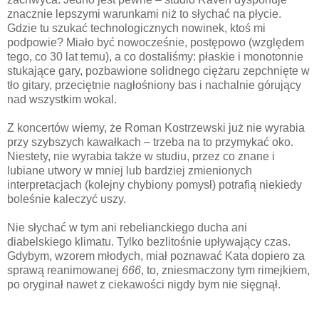
znacznie lepszymi warunkami niż to słychać na płycie.
Gdzie tu szukać technologicznych nowinek, ktoś mi
podpowie? Miało być nowocześnie, postępowo (względem
tego, co 30 lat temu), a co dostaliśmy: płaskie i monotonnie
stukające gary, pozbawione solidnego ciężaru zepchnięte w
tło gitary, przeciętnie nagłośniony bas i nachalnie górujący
nad wszystkim wokal.
Z koncertów wiemy, że Roman Kostrzewski już nie wyrabia
przy szybszych kawałkach – trzeba na to przymykać oko.
Niestety, nie wyrabia także w studiu, przez co znane i
lubiane utwory w mniej lub bardziej zmienionych
interpretacjach (kolejny chybiony pomysł) potrafią niekiedy
boleśnie kaleczyć uszy.
Nie słychać w tym ani rebelianckiego ducha ani
diabelskiego klimatu. Tylko bezlitośnie upływający czas.
Gdybym, wzorem młodych, miał poznawać Kata dopiero za
sprawą reanimowanej
666
, to, zniesmaczony tym rimejkiem,
po oryginał nawet z ciekawości nigdy bym nie sięgnął.