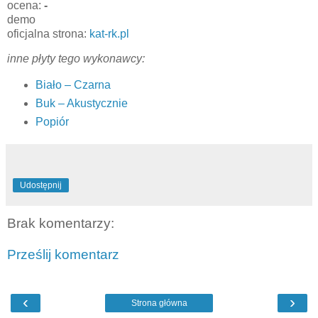
ocena:
-
demo
oficjalna strona:
kat-rk.pl
inne płyty tego wykonawcy:
Biało – Czarna
Buk – Akustycznie
Popiór
Udostępnij
Brak komentarzy:
Prześlij komentarz
‹
›
Strona główna