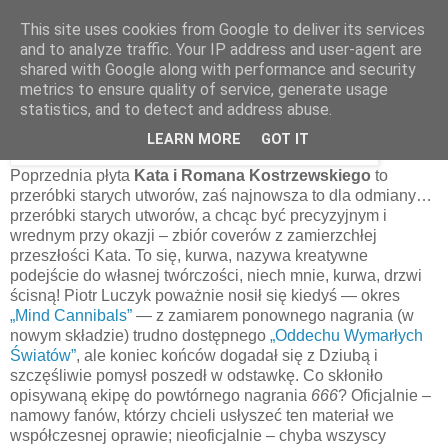
This site uses cookies from Google to deliver its services
and to analyze traffic. Your IP address and user-agent are
shared with Google along with performance and security
30 września 2015
metrics to ensure quality of service, generate usage
Kat & Roman Kostrzewski – 666 [2015]
statistics, and to detect and address abuse.
LEARN MORE
GOT IT
Poprzednia płyta
Kata i Romana Kostrzewskiego
to
przeróbki starych utworów, zaś najnowsza to dla odmiany…
przeróbki starych utworów, a chcąc być precyzyjnym i
wrednym przy okazji – zbiór coverów z zamierzchłej
przeszłości Kata. To się, kurwa, nazywa kreatywne
podejście do własnej twórczości, niech mnie, kurwa, drzwi
ścisną! Piotr Luczyk poważnie nosił się kiedyś — okres
„Mind Cannibals”
— z zamiarem ponownego nagrania (w
nowym składzie) trudno dostępnego
„Oddechu Wymarłych
Światów”
, ale koniec końców dogadał się z Dziubą i
szczęśliwie pomysł poszedł w odstawkę. Co skłoniło
opisywaną ekipę do powtórnego nagrania
666
? Oficjalnie –
namowy fanów, którzy chcieli usłyszeć ten materiał we
współczesnej oprawie; nieoficjalnie – chyba wszyscy