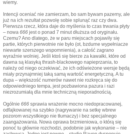
wiemy.
Intencji oceniać nie zamierzam, bo sam bywam pazerny, ale
już na ich rezultat pozwolę sobie splunąć raz czy dwa.
Pierwsza rzecz, która daje do myślenia to czas trwania płyty
– nowa
666
jest o ponad 7 minut dłuższa od oryginału.
Czemu? Ano dlatego, że w paru miejscach pojawiły się
partie, których pierwotnie nie było (ot, bzdurne wypełniacze
niewarte szerszego wspomnienia), a całość zagrano
wyraźnie wolniej. Jeśli ktoś się bierze za kawałki, które od
dawna są klasyką thrash-blackowego napieprzania, to
należy od niego oczekiwać, że ich odświeżone wersje będą
miały przynajmniej taką samą wartość energetyczną. A tu
dupa – większość numerów nawet nie rozkręca się do
odpowiedniego tempa, jest pozbawiona pazura i razi
niezrozumiałą dla mnie techniczną nieporadnością.
Ogólnie
666
sprawia wrażenie mocno niedopracowanej,
odfajkowanej na szybko (nagrywanie na setkę wbrew
pozorom wszystkiego nie tłumaczy) i bez specjalnego
zaangażowania. Nowa oprawa brzmieniowa, o którą się
ponoć tu głównie rozchodzi, podobnie jak wykonanie – nie
zachwyca. Jedno jest pewne – studio Raven dysponuje