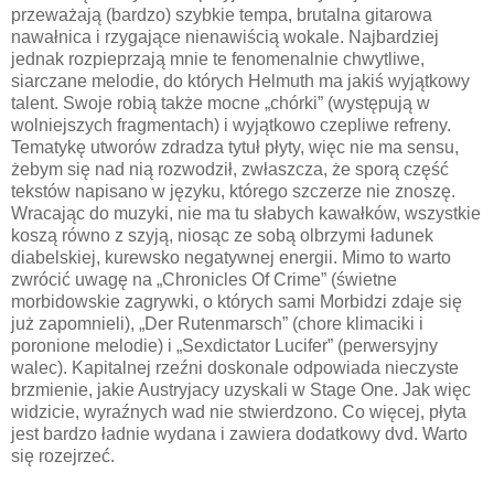
przeważają (bardzo) szybkie tempa, brutalna gitarowa
nawałnica i rzygające nienawiścią wokale. Najbardziej
jednak rozpieprzają mnie te fenomenalnie chwytliwe,
siarczane melodie, do których Helmuth ma jakiś wyjątkowy
talent. Swoje robią także mocne „chórki” (występują w
wolniejszych fragmentach) i wyjątkowo czepliwe refreny.
Tematykę utworów zdradza tytuł płyty, więc nie ma sensu,
żebym się nad nią rozwodził, zwłaszcza, że sporą część
tekstów napisano w języku, którego szczerze nie znoszę.
Wracając do muzyki, nie ma tu słabych kawałków, wszystkie
koszą równo z szyją, niosąc ze sobą olbrzymi ładunek
diabelskiej, kurewsko negatywnej energii. Mimo to warto
zwrócić uwagę na „Chronicles Of Crime” (świetne
morbidowskie zagrywki, o których sami Morbidzi zdaje się
już zapomnieli), „Der Rutenmarsch” (chore klimaciki i
poronione melodie) i „Sexdictator Lucifer” (perwersyjny
walec). Kapitalnej rzeźni doskonale odpowiada nieczyste
brzmienie, jakie Austryjacy uzyskali w Stage One. Jak więc
widzicie, wyraźnych wad nie stwierdzono. Co więcej, płyta
jest bardzo ładnie wydana i zawiera dodatkowy dvd. Warto
się rozejrzeć.