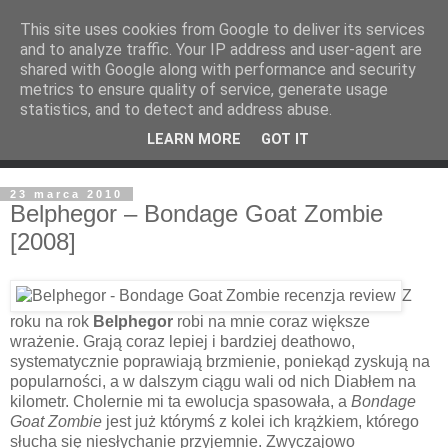
This site uses cookies from Google to deliver its services
and to analyze traffic. Your IP address and user-agent are
shared with Google along with performance and security
metrics to ensure quality of service, generate usage
statistics, and to detect and address abuse.
LEARN MORE
GOT IT
23 marca 2010
Belphegor – Bondage Goat Zombie
[2008]
Z
roku na rok
Belphegor
robi na mnie coraz większe
wrażenie. Grają coraz lepiej i bardziej deathowo,
systematycznie poprawiają brzmienie, poniekąd zyskują na
popularności, a w dalszym ciągu wali od nich Diabłem na
kilometr. Cholernie mi ta ewolucja spasowała, a
Bondage
Goat Zombie
jest już którymś z kolei ich krążkiem, którego
słucha się niesłychanie przyjemnie. Zwyczajowo