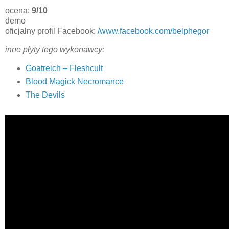
ocena:
9/10
demo
oficjalny profil Facebook:
/www.facebook.com/belphegor
inne płyty tego wykonawcy:
Goatreich – Fleshcult
Blood Magick Necromance
The Devils