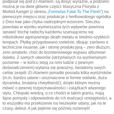
podpisał się pod
El-Alamein
, są dosyć wyraźne, a podzielić
można je na dwie główne części: klasyczna Floryda z
Morbid Aangel (z okresu
„Formulas Fatal To The Flesh”
) na
pierwszym miejscu oraz produkcje z herthowskiego ogródka
z Dies Irae jako chyba nadrzędnym wzorcem. Sieczka
powstała w wyniku wymieszania tych wpływów powinna
sprawić trochę radochy każdemu szanującemu się
miłośnikowi agresywnego death metalu w średnio-szybkich
tempach. Płytkę przygotowano rzetelnie, dbając zarówno o
techniczne niuanse, jak i stronę produkcyjną – zero dłużyzn,
zero amatorki, choć do brzmieniowego wypasu albumowi
daleko. Z samych utworów (utrzymanych na wyrównanym
poziomie – w końcu stoją za nimi ludzie z pewnym
doświadczeniem) wyłania się poważny, świadomy swych
celów zespół.
El-Alamein
ponadto posiada kilka wyróżników
(m.in. bardzo udane i urozmaicone w formie solówki, duża
dynamika, brutalna chwytliwość), dzięki którym można
mówić o pewnej rozpoznawalności i zalążkach własnego
stylu. Chłopaki wiedzą, o co chodzi w takim graniu, mają
fajne pomysły i odpowiednie do ich realizacji umiejętności, a
to wszystko ma przełożenie na niezwykle udany, jak na te
czasy, debiut. A jak pięknie się później rozwinęli!