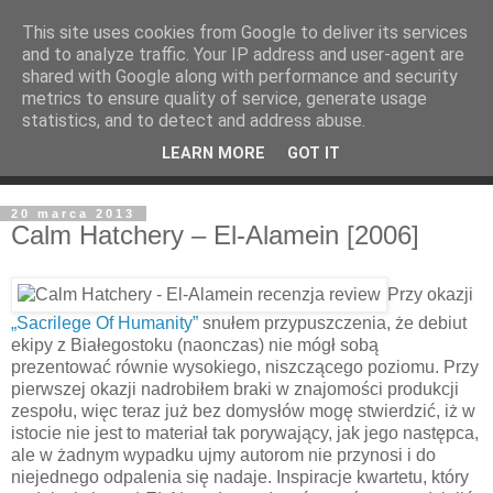
This site uses cookies from Google to deliver its services
and to analyze traffic. Your IP address and user-agent are
shared with Google along with performance and security
metrics to ensure quality of service, generate usage
statistics, and to detect and address abuse.
LEARN MORE
GOT IT
20 marca 2013
Calm Hatchery – El-Alamein [2006]
Przy okazji
„Sacrilege Of Humanity”
snułem przypuszczenia, że debiut
ekipy z Białegostoku (naonczas) nie mógł sobą
prezentować równie wysokiego, niszczącego poziomu. Przy
pierwszej okazji nadrobiłem braki w znajomości produkcji
zespołu, więc teraz już bez domysłów mogę stwierdzić, iż w
istocie nie jest to materiał tak porywający, jak jego następca,
ale w żadnym wypadku ujmy autorom nie przynosi i do
niejednego odpalenia się nadaje. Inspiracje kwartetu, który