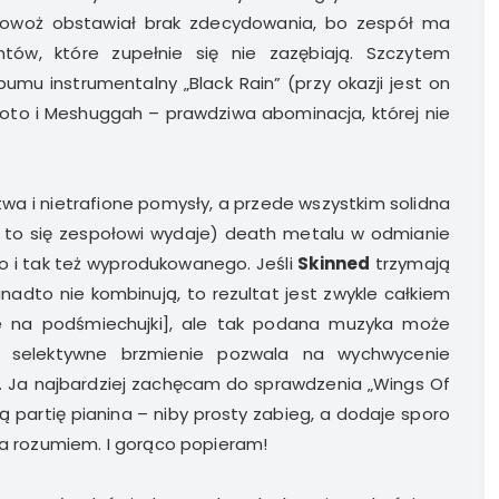
kowoż obstawiał brak zdecydowania, bo zespół ma
ów, które zupełnie się nie zazębiają. Szczytem
umu instrumentalny „Black Rain” (przy okazji jest on
t Toto i Meshuggah – prawdziwa abominacja, której nie
twa i nietrafione pomysły, a przede wszystkim solidna
k to się zespołowi wydaje) death metalu w odmianie
 i tak też wyprodukowanego. Jeśli
Skinned
trzymają
anadto nie kombinują, to rezultat jest zwykle całkiem
ce na podśmiechujki], ale tak podana muzyka może
o selektywne brzmienie pozwala na wychwycenie
. Ja najbardziej zachęcam do sprawdzenia „Wings Of
ą partię pianina – niby prosty zabieg, a dodaje sporo
 ja rozumiem. I gorąco popieram!