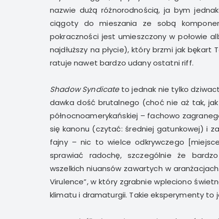
nazwie dużą różnorodnością, ja bym jedna
ciągoty do mieszania ze sobą komponent
pokraczności jest umieszczony w połowie alb
najdłuższy na płycie), który brzmi jak bękar
ratuje nawet bardzo udany ostatni riff.
Shadow Syndicate
to jednak nie tylko dziwac
dawka dość brutalnego (choć nie aż tak, ja
północnoamerykańskiej – fachowo zagranego
się kanonu (czytać: średniej gatunkowej) i z
fajny – nic to wielce odkrywczego [miejs
sprawiać radochę, szczególnie że bardz
wszelkich niuansów zawartych w aranżacjach
Virulence”, w który zgrabnie wpleciono świetn
klimatu i dramaturgii. Takie eksperymenty to