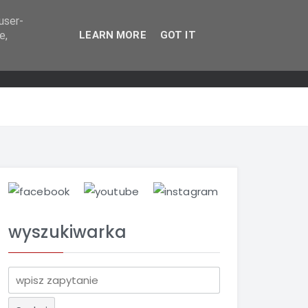
user-
e,
LEARN MORE
GOT IT
wyszukiwarka
S
z