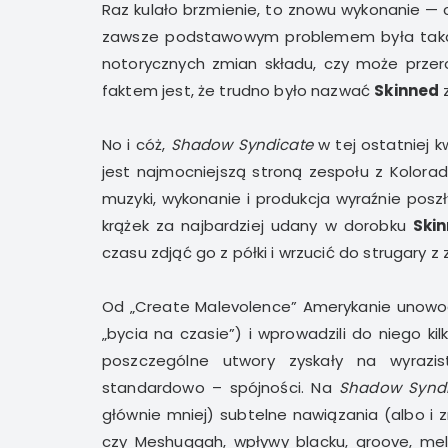
Raz kulało brzmienie, to znowu wykonanie — 
zawsze podstawowym problemem była taka s
notorycznych zmian składu, czy może przer
faktem jest, że trudno było nazwać
Skinned
z
No i cóż,
Shadow Syndicate
w tej ostatniej kw
jest najmocniejszą stroną zespołu z Kolora
muzyki, wykonanie i produkcja wyraźnie posz
krążek za najbardziej udany w dorobku
Ski
czasu zdjąć go z półki i wrzucić do strugary z 
Od „Create Malevolence” Amerykanie unowocz
„bycia na czasie”) i wprowadzili do niego k
poszczególne utwory zyskały na wyrazist
standardowo – spójności. Na
Shadow Syndi
głównie mniej) subtelne nawiązania (albo i z
czy Meshuggah, wpływy blacku, groove, me