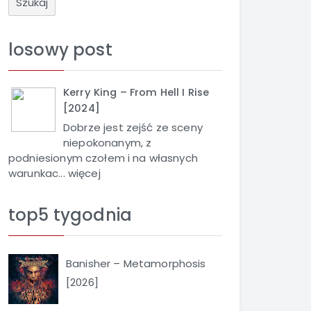
u
k
a
losowy post
j
Kerry King – From Hell I Rise
[2024]
Dobrze jest zejść ze sceny
niepokonanym, z
podniesionym czołem i na własnych
warunkac...
więcej
top5 tygodnia
Banisher – Metamorphosis
[2026]