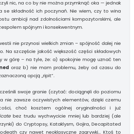
czyli nic, na co by nie można przymknąć oka — jednak
e składność ich poczynań. Nie wiem, czy to wina
ostu ambicji nad zdolnościami kompozytorskimi, ale
espołem spójnym i konsekwentnym.
estii nie przynosi wielkich zmian – spójność dalej nie
do. Na szczęście jakość większość części składowych
ły w górę – na tyle, że: a) spokojnie mogę uznać ten
nned
oraz b) nie mam problemu, żeby od czasu do
zaznaczoną opcją „ripit”.
eśnili swoje granie (czytać: dociągnęli do poziomu
ilka nie zawsze oczywistych elementów, dzięki czemu
ości, choć kosztem ogólnej oryginalności i już
cate
bez trudu wychwycicie mniej lub bardziej (ale
rzynki) do Cryptopsy, Kataklysm, Gojira, Decapitated
lodeath czy nawet neoklasyczne zagrywki… Ktoś to