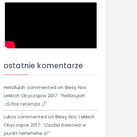
ostatnie komentarze
Helallujah
commented on
Biesy Noc
Lekkich Obyczajow 2017
:
“hellalujah
:::Sztos recenzja ;)”
Lukas
commented on
Biesy Noc Lekkich
Obyczajow 2017
:
“Osoba biesowa w
punkt hehehehe :D”