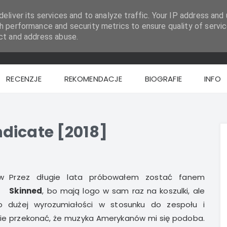
eliver its services and to analyze traffic. Your IP address and 
h performance and security metrics to ensure quality of servic
ct and address abuse.
RECENZJE
REKOMENDACJE
BIOGRAFIE
INFO
dicate [2018]
Przez długie lata próbowałem zostać fanem
Skinned
, bo mają logo w sam raz na koszulki, ale
o dużej wyrozumiałości w stosunku do zespołu i
ebie przekonać, że muzyka Amerykanów mi się podoba.