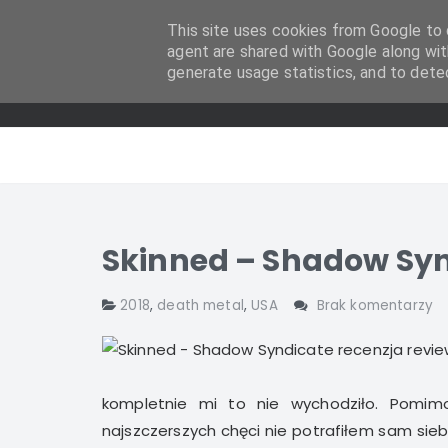
This site uses cookies from Google to d
agent are shared with Google along wit
generate usage statistics, and to dete
Skinned – Shadow Syn
2018
,
death metal
,
USA
Brak komentarzy
kompletnie mi to nie wychodziło. Pomim
najszczerszych chęci nie potrafiłem sam si