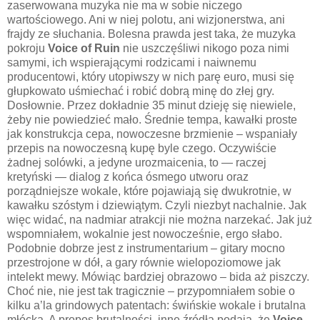
zaserwowana muzyka nie ma w sobie niczego
wartościowego. Ani w niej polotu, ani wizjonerstwa, ani
frajdy ze słuchania. Bolesna prawda jest taka, że muzyka
pokroju
Voice of Ruin
nie uszczęśliwi nikogo poza nimi
samymi, ich wspierającymi rodzicami i naiwnemu
producentowi, który utopiwszy w nich parę euro, musi się
głupkowato uśmiechać i robić dobrą minę do złej gry.
Dosłownie. Przez dokładnie 35 minut dzieję się niewiele,
żeby nie powiedzieć mało. Średnie tempa, kawałki proste
jak konstrukcja cepa, nowoczesne brzmienie – wspaniały
przepis na nowoczesną kupę byle czego. Oczywiście
żadnej solówki, a jedyne urozmaicenia, to — raczej
kretyński — dialog z końca ósmego utworu oraz
porządniejsze wokale, które pojawiają się dwukrotnie, w
kawałku szóstym i dziewiątym. Czyli niezbyt nachalnie. Jak
więc widać, na nadmiar atrakcji nie można narzekać. Jak już
wspomniałem, wokalnie jest nowocześnie, ergo słabo.
Podobnie dobrze jest z instrumentarium – gitary mocno
przestrojone w dół, a gary równie wielopoziomowe jak
intelekt mewy. Mówiąc bardziej obrazowo – bida aż piszczy.
Choć nie, nie jest tak tragicznie – przypomniałem sobie o
kilku a’la grindowych patentach: świńskie wokale i brutalna
młócka. A propos brutalności, inne źródła podają, że
Voice