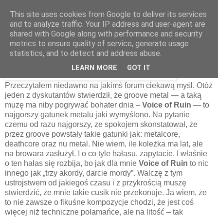
This site uses cookies from Google to deliver its services
and to analyze traffic. Your IP address and user-agent are
shared with Google along with performance and security
2 sierpnia 2011
metrics to ensure quality of service, generate usage
Voice Of Ruin – Voice Of Ruin [2011]
statistics, and to detect and address abuse.
LEARN MORE
GOT IT
Przeczytałem niedawno na jakimś forum ciekawą myśl. Otóż
jeden z dyskutantów stwierdził, że groove metal — a taką
muzę ma niby pogrywać bohater dnia –
Voice of Ruin
— to
najgorszy gatunek metalu jaki wymyślono. Na pytanie
czemu od razu najgorszy, ze spokojem skonstatował, że
przez groove powstały takie gatunki jak: metalcore,
deathcore oraz nu metal. Nie wiem, ile koleżka ma lat, ale
na browara zasłużył. I o co tyle hałasu, zapytacie. I właśnie
o ten hałas się rozbija, bo jak dla mnie
Voice of Ruin
to nic
innego jak „trzy akordy, darcie mordy”. Walczę z tym
ustrojstwem od jakiegoś czasu i z przykrością muszę
stwierdzić, że mnie takie cusik nie przekonuje. Ja wiem, że
to nie zawsze o fikuśne kompozycje chodzi, że jest coś
więcej niż techniczne połamańce, ale na litość – tak