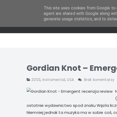
This site uses cookies from Google to d
agent are shared with Google along wit
generate usage statistics, and to dete
Gordian Knot – Emerg
2003
,
instrumental
,
USA
Brak komentarzy
ostatnie wydawnictwo spod znaku Węzła liczy s
Niemniej jednak ta muzyka ma w sobie coś, co s