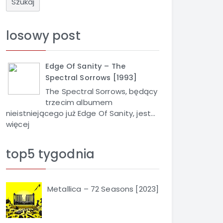
u
k
a
losowy post
j
Edge Of Sanity – The
Spectral Sorrows [1993]
The Spectral Sorrows, będący
trzecim albumem
nieistniejącego już Edge Of Sanity, jest...
więcej
top5 tygodnia
Metallica – 72 Seasons [2023]