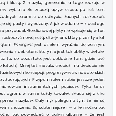
cią i klasą. Z muzyką generalnie, a tego rodzaju w
umy wybitnie źle znoszą upływ czasu, po iluś tam
ż żadnych tajemnic do odkrycia, żadnych zaskoczeń,
zuje się pusty i wyjedzony. A jak wiadomo – z pustego
cie przypadek Gordianowej płyty nie wpisuje się w ten
 zaskoczyć nową nutą, dźwiękiem, który przez tyle lat
 kątem
Emergent
jest dziełem wyraźnie dojrzalszym,
aniu z debiutem, który nie jest tak obfity w detale.
lecz to, co pozostało, jest dokładnie tam, gdzie być
atach). Mniej też metalu, chociaż i na debiucie nie
etuzinkowych koncepcji, progresywnych, nowatorskich
 przytłaczających. Przypomniałem sobie jeszcze jeden
mianowicie instrumentalnych popisów. Tylko teraz
est ogrom, w sumie każdy kawałek składa się z kilku
nę przez muzyków. Cały myk polega na tym, że nie są
wym znaczeniu. Są subtelniejsze i — o ile można tak
można tak powiedzieć o całym albumie – że jest