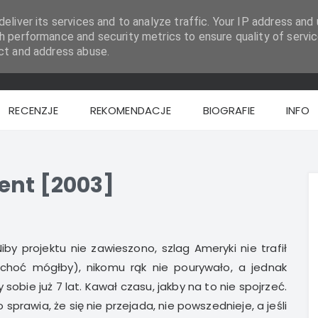
eliver its services and to analyze traffic. Your IP address and 
h performance and security metrics to ensure quality of servic
ct and address abuse.
RECENZJE
REKOMENDACJE
BIOGRAFIE
INFO
ent [2003]
Niby projektu nie zawieszono, szlag Ameryki nie trafił
(choć mógłby), nikomu rąk nie pourywało, a jednak
obie już 7 lat. Kawał czasu, jakby na to nie spojrzeć.
prawia, że się nie przejada, nie powszednieje, a jeśli