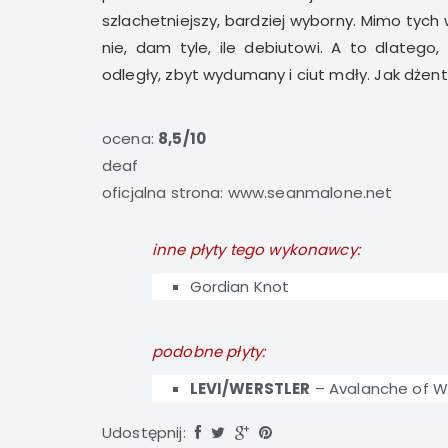
szlachetniejszy, bardziej wyborny. Mimo tych
nie, dam tyle, ile debiutowi. A to dlatego
odległy, zbyt wydumany i ciut mdły. Jak dżent
ocena:
8,5/10
deaf
oficjalna strona:
www.seanmalone.net
inne płyty tego wykonawcy:
Gordian Knot
podobne płyty:
LEVI/WERSTLER
–
Avalanche of 
Udostępnij: