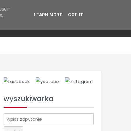
user-
e,
LEARN MORE
GOT IT
wyszukiwarka
S
z