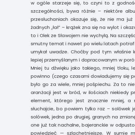
w ogóle starzeje się, to czyni to z godnoś
szczególności, bywa różnie – niektóre alb
przesłuchaniach okazuje się, że nie ma ju
żadnych „łał” – krążek zna się na wylot i oka
to i Olek ze Sławojem nie wychylą. Na szczęś
smutny temat i nawet po wielu latach potrafi
umykał uwadze. Choćby pod tym właśnie
lepiej przemyślanym i dopracowanym w porówn
Mniej tu dźwięku jako takiego, mniej tłoku, 
powinno (czego czasami dowiadujemy się po l
było go za wiele, mniej pośpiechu. Za to ni
aranżacji jest w bród, w ilościach niekiedy
element, którego jest znacznie mniej, a 
słuchajcie, bo powiem tylko raz – solówek j
solówek, jedna po drugiej, granych na zmia
one już tak nachalne, bajeranckie w odpusto
powiedzieć — szlachetniejsze. W sumie 