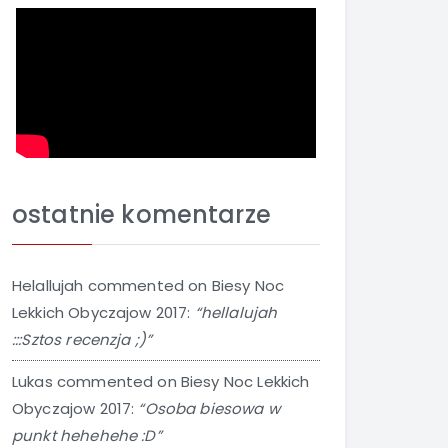
ostatnie komentarze
Helallujah
commented on
Biesy Noc
Lekkich Obyczajow 2017
:
“hellalujah
:::Sztos recenzja ;)”
Lukas
commented on
Biesy Noc Lekkich
Obyczajow 2017
:
“Osoba biesowa w
punkt hehehehe :D”