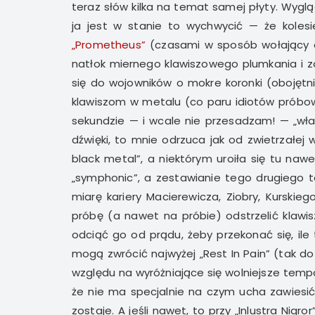
teraz słów kilka na temat samej płyty. Wyglą
ja jest w stanie to wychwycić — że kolesi
„Prometheus”
(czasami w sposób wołający o 
natłok miernego klawiszowego plumkania i z
się do wojowników o mokre koronki (obojętni
klawiszom w metalu (co paru idiotów próbowa
sekundzie — i wcale nie przesadzam! — „wł
dźwięki, to mnie odrzuca jak od zwietrzałej 
black metal”, a niektórym uroiła się tu na
„symphonic”, a zestawianie tego drugiego 
miarę kariery Macierewicza, Ziobry, Kurskie
próbę (a nawet na próbie) odstrzelić klawi
odciąć go od prądu, żeby przekonać się, il
mogą zwrócić najwyżej „Rest In Pain” (tak d
względu na wyróżniające się wolniejsze tempo
że nie ma specjalnie na czym ucha zawiesić
zostaje. A jeśli nawet, to przy „Inlustra Nig