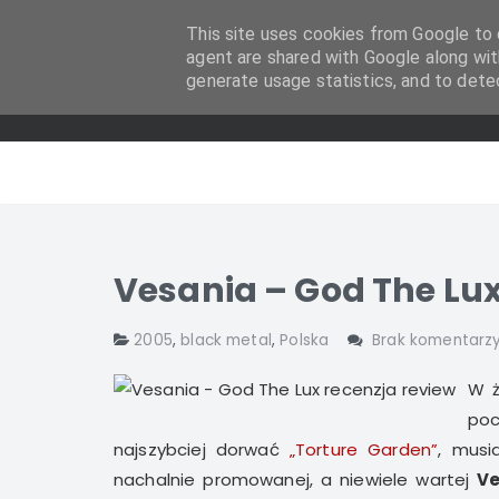
This site uses cookies from Google to d
agent are shared with Google along wit
generate usage statistics, and to dete
Vesania – God The Lu
2005
,
black metal
,
Polska
Brak komentarz
W ż
poc
najszybciej dorwać
„Torture Garden”
, musi
nachalnie promowanej, a niewiele wartej
Ve