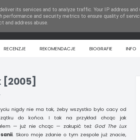
eliver its services and to analyze traffic. Your IP address and 
h performance and security metrics to ensure quality of servic
ct and address abuse.
RECENZJE
REKOMENDACJE
BIOGRAFIE
INFO
x [2005]
y
yciu nigdy nie ma tak, żeby wszystko było cacy od
zątku do końca. I tak na przykład chcąc jak
ałem — już nie chcąc — zakupić też
God The Lux
sanii
. Skoro moje zdanie o tym zespole już znacie,