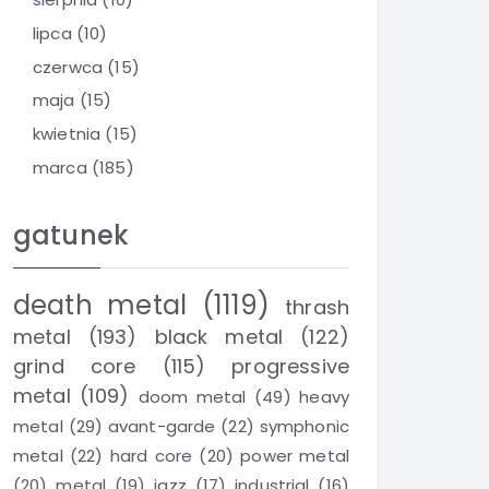
lipca
(10)
czerwca
(15)
maja
(15)
kwietnia
(15)
marca
(185)
gatunek
death metal
(1119)
thrash
metal
(193)
black metal
(122)
grind core
(115)
progressive
metal
(109)
doom metal
(49)
heavy
metal
(29)
avant-garde
(22)
symphonic
metal
(22)
hard core
(20)
power metal
(20)
metal
(19)
jazz
(17)
industrial
(16)