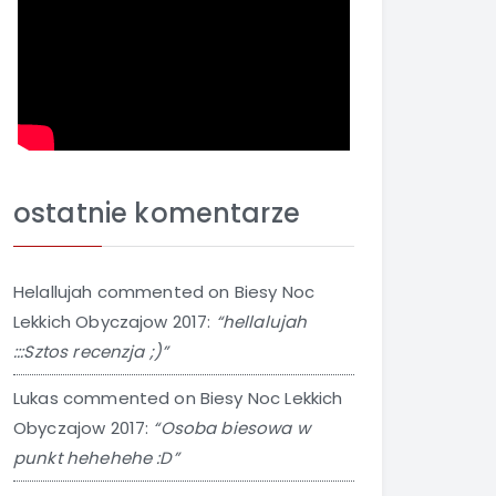
ostatnie komentarze
Helallujah
commented on
Biesy Noc
Lekkich Obyczajow 2017
:
“hellalujah
:::Sztos recenzja ;)”
Lukas
commented on
Biesy Noc Lekkich
Obyczajow 2017
:
“Osoba biesowa w
punkt hehehehe :D”