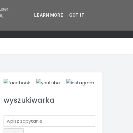
user-
e,
LEARN MORE
GOT IT
wyszukiwarka
S
z