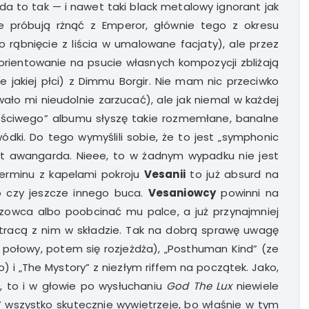
da to tak — i nawet taki black metalowy ignorant jak
e próbują rżnąć z Emperor, głównie tego z okresu
rąbnięcie z liścia w umalowane facjaty), ale przez
orientowanie na psucie własnych kompozycji zbliżają
e jakiej płci) z Dimmu Borgir. Nie mam nic przeciwko
ło mi nieudolnie zarzucać), ale jak niemal w każdej
aściwego” albumu słyszę takie rozmemłane, banalne
wódki. Do tego wymyślili sobie, że to jest „symphonic
wet awangarda. Nieee, to w żadnym wypadku nie jest
terminu z kapelami pokroju
Vesanii
to już absurd na
go czy jeszcze innego buca.
Vesaniowcy
powinni na
szowca albo poobcinać mu palce, a już przynajmniej
e tracą z nim w składzie. Tak na dobrą sprawę uwagę
o połowy, potem się rozjeżdża), „Posthuman Kind” (ze
) i „The Mystory” z niezłym riffem na początek. Jako,
, to i w głowie po wysłuchaniu
God The Lux
niewiele
ror” wszystko skutecznie wywietrzeje, bo właśnie w tym