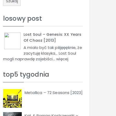
u
k
a
losowy post
j
Lost Soul – Genesis: XX Years
Of Chaoz [2013]
A miało być tak piiijęęęknie, że
zacytuję klasyka… Lost Soul
mogli naprawdę zajebiści...
więcej
top5 tygodnia
Metallica – 72 Seasons [2023]
Kat & Roman Kostrzewski –