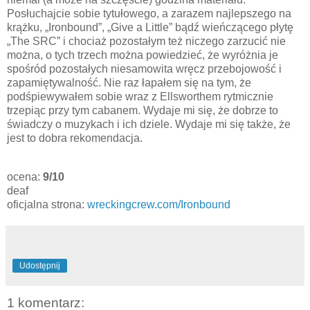
Posłuchajcie sobie tytułowego, a zarazem najlepszego na
krążku, „Ironbound”, „Give a Little” bądź wieńczącego płytę
„The SRC” i chociaż pozostałym też niczego zarzucić nie
można, o tych trzech można powiedzieć, że wyróżnia je
spośród pozostałych niesamowita wręcz przebojowość i
zapamiętywalność. Nie raz łapałem się na tym, że
podśpiewywałem sobie wraz z Ellsworthem rytmicznie
trzepiąc przy tym cabanem. Wydaje mi się, że dobrze to
świadczy o muzykach i ich dziele. Wydaje mi się także, że
jest to dobra rekomendacja.
ocena:
9/10
deaf
oficjalna strona:
wreckingcrew.com/Ironbound
Udostępnij
1 komentarz: