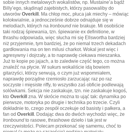
sobie innych metalowych wokalistów, np. Mustaine’a bądź
Billy’ego, skądinąd zajebistych, którzy pasowaliby do
utworów
Overkill
. Ma chłop moc, płuca jak miechy – mówiąc
kolokwialnie, a jednocześnie dobrze odnajduje się w
melodiach, których na
Ironbound
nie brakuje. Mi osobiście
taki rodzaj śpiewania, tzn. śpiewanie ex definitione, w
thrashu odpowiada, więc słucha mi się Ellswortha bardziej
niż przyjemnie, tym bardziej, że po niemal trzech dekadach
gardłowania ma on ten milusi charkot. Wokal jest więc i
agresywny i dojrzały, a to naprawdę ciekawa mieszanka.
Już to kopie po jajach, a to zaledwie część tego, co można
znaleźć na płycie. W sukurs wokaliście idą bowiem
gitarzyści, którzy serwują, o czym już wspomniałem,
naprawdę porządne rzemiosło zarzucając raz po raz
soczyste i mięsiste riffy, to wszystko zaś obficie podlewają
solówkami. Sekcja nie zaskakuje, tzn. nie zaskakuje kogoś,
kto
Overkill
zna. W skrócie można to ująć tak: dynamika po
pierwsze, motoryka po drugie i technika po trzecie. Czyli
dokładnie to, czego zespół oczekuje od basisty i pałkera, a
fan od
Overkill
. Dodając dwa do dwóch wychodzi więc, że
Ironbound
to rasowe, thrashowe dzieło i tak jest w
rzeczywistości. Polecam przekonać się samemu, choć to
niemal (a może na szczęście) godzina materiału.