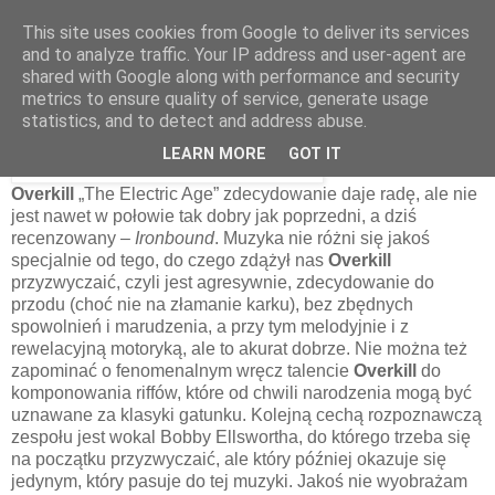
This site uses cookies from Google to deliver its services
and to analyze traffic. Your IP address and user-agent are
shared with Google along with performance and security
2 stycznia 2013
metrics to ensure quality of service, generate usage
Overkill – Ironbound [2010]
statistics, and to detect and address abuse.
LEARN MORE
GOT IT
Ostatni krążek
Overkill
„The Electric Age” zdecydowanie daje radę, ale nie
jest nawet w połowie tak dobry jak poprzedni, a dziś
recenzowany –
Ironbound
. Muzyka nie różni się jakoś
specjalnie od tego, do czego zdążył nas
Overkill
przyzwyczaić, czyli jest agresywnie, zdecydowanie do
przodu (choć nie na złamanie karku), bez zbędnych
spowolnień i marudzenia, a przy tym melodyjnie i z
rewelacyjną motoryką, ale to akurat dobrze. Nie można też
zapominać o fenomenalnym wręcz talencie
Overkill
do
komponowania riffów, które od chwili narodzenia mogą być
uznawane za klasyki gatunku. Kolejną cechą rozpoznawczą
zespołu jest wokal Bobby Ellswortha, do którego trzeba się
na początku przyzwyczaić, ale który później okazuje się
jedynym, który pasuje do tej muzyki. Jakoś nie wyobrażam