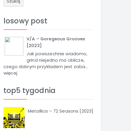
u
k
a
losowy post
j
V/A – Goregeous Grooves
[2023]
Jak powszechnie wiadomo,
grind niejedno ma oblicze,
czego dobrym przykładem jest zaba...
więcej
top5 tygodnia
Metallica – 72 Seasons [2023]