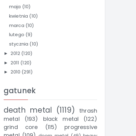
maja
(10)
kwietnia
(10)
marca
(10)
lutego
(9)
stycznia
(10)
2012
(120)
►
2011
(120)
►
2010
(291)
►
gatunek
death metal
(1119)
thrash
metal
(193)
black metal
(122)
grind core
(115)
progressive
metal
(109)
doom metal
(49)
heavy