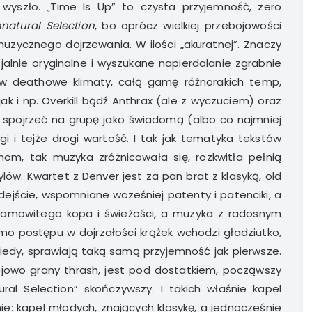
szło. „Time Is Up” to czysta przyjemność, zero
natural Selection
, bo oprócz wielkiej przebojowości
muzycznego dojrzewania. W ilości „akuratnej”. Znaczy
jalnie oryginalne i wyszukane napierdalanie zgrabnie
 w deathowe klimaty, całą gamę różnorakich temp,
k i np. Overkill bądź Anthrax (ale z wyczuciem) oraz
pojrzeć na grupę jako świadomą (albo co najmniej
 i tejże drogi wartość. I tak jak tematyka tekstów
nom, tak muzyka zróżnicowała się, rozkwitła pełnią
lów. Kwartet z Denver jest za pan brat z klasyką, old
dejście, wspomniane wcześniej patenty i patenciki, a
samowitego kopa i świeżości, a muzyka z radosnym
mo postępu w dojrzałości krążek wchodzi gładziutko,
kiedy, sprawiają taką samą przyjemność jak pierwsze.
ojowo grany thrash, jest pod dostatkiem, począwszy
al Selection” skończywszy. I takich właśnie kapel
e: kapel młodych, znających klasykę, a jednocześnie