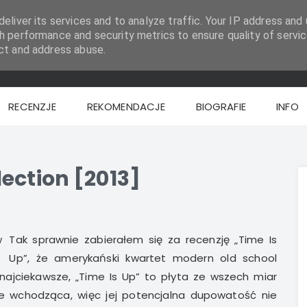
eliver its services and to analyze traffic. Your IP address and 
h performance and security metrics to ensure quality of servic
ct and address abuse.
RECENZJE
REKOMENDACJE
BIOGRAFIE
INFO
ection [2013]
Tak sprawnie zabierałem się za recenzję „Time Is
Up”, że amerykański kwartet modern old school
 najciekawsze, „Time Is Up” to płyta ze wszech miar
ie wchodząca, więc jej potencjalna dupowatość nie