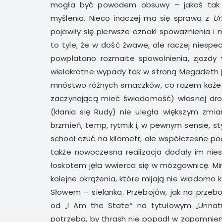
mogła być powodem obsuwy – jakoś tak wy
myślenia. Nieco inaczej ma się sprawa z
Un
pojawiły się pierwsze oznaki spoważnienia i 
to tyle, że w dość żwawe, ale raczej niespec
powplatano rozmaite spowolnienia, zjazdy
wielokrotne wypady tak w stroną Megadeth ja
mnóstwo różnych smaczków, co razem każe s
zaczynającą mieć świadomość) własnej drogi
(kłania się Rudy) nie uległa większym zmia
brzmień, temp, rytmik i, w pewnym sensie, sty
school czuć na kilometr, ale współczesne po
także nowoczesna realizacja dodały im nie
łoskotem jęła wwierca się w mózgownicę. Mi
kolejne okrążenia, które mijają nie wiadomo 
Słowem – sielanka. Przebojów, jak na przeb
od „I Am the State” na tytułowym „Unnatur
potrzeba, by thrash nie popadł w zapomnieni