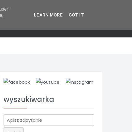
user-
e,
LEARN MORE
GOT IT
wyszukiwarka
S
z