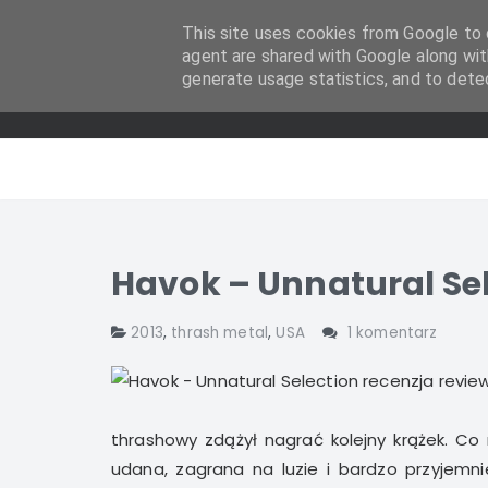
This site uses cookies from Google to d
agent are shared with Google along wit
generate usage statistics, and to dete
Havok – Unnatural Sel
2013
,
thrash metal
,
USA
1 komentarz
thrashowy zdążył nagrać kolejny krążek. Co
udana, zagrana na luzie i bardzo przyjemn