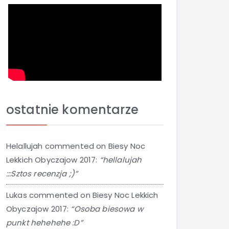
ostatnie komentarze
Helallujah
commented on
Biesy Noc
Lekkich Obyczajow 2017
:
“hellalujah
:::Sztos recenzja ;)”
Lukas
commented on
Biesy Noc Lekkich
Obyczajow 2017
:
“Osoba biesowa w
punkt hehehehe :D”