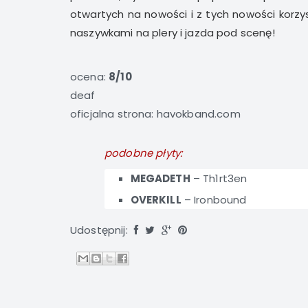
otwartych na nowości i z tych nowości korzy
naszywkami na plery i jazda pod scenę!
ocena:
8/10
deaf
oficjalna strona:
havokband.com
podobne płyty:
MEGADETH
–
Th1rt3en
OVERKILL
–
Ironbound
Udostępnij: